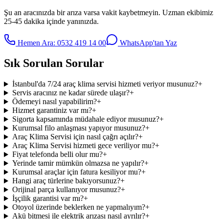
Şu an aracınızda bir arıza varsa vakit kaybetmeyin. Uzman ekibimiz
25-45 dakika içinde yanınızda.
Hemen Ara:
0532 419 14 00
WhatsApp'tan Yaz
Sık Sorulan Sorular
İstanbul'da 7/24 araç klima servisi hizmeti veriyor musunuz?
+
Servis aracınız ne kadar sürede ulaşır?
+
Ödemeyi nasıl yapabilirim?
+
Hizmet garantiniz var mı?
+
Sigorta kapsamında müdahale ediyor musunuz?
+
Kurumsal filo anlaşması yapıyor musunuz?
+
Araç Klima Servisi için nasıl çağrı açılır?
+
Araç Klima Servisi hizmeti gece veriliyor mu?
+
Fiyat telefonda belli olur mu?
+
Yerinde tamir mümkün olmazsa ne yapılır?
+
Kurumsal araçlar için fatura kesiliyor mu?
+
Hangi araç türlerine bakıyorsunuz?
+
Orijinal parça kullanıyor musunuz?
+
İşçilik garantisi var mı?
+
Otoyol üzerinde beklerken ne yapmalıyım?
+
Akü bitmesi ile elektrik arızası nasıl ayrılır?
+