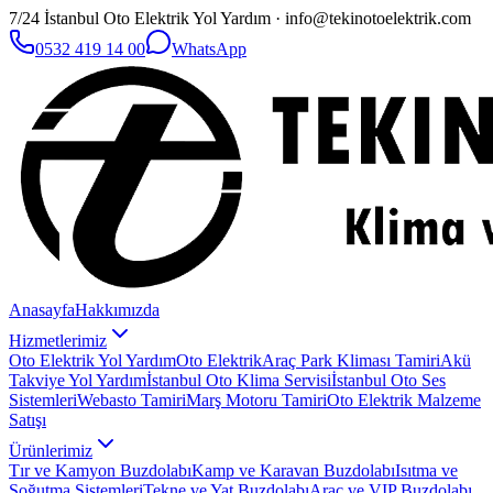
7/24 İstanbul Oto Elektrik Yol Yardım · info@tekinotoelektrik.com
0532 419 14 00
WhatsApp
Anasayfa
Hakkımızda
Hizmetlerimiz
Oto Elektrik Yol Yardım
Oto Elektrik
Araç Park Kliması Tamiri
Akü
Takviye Yol Yardım
İstanbul Oto Klima Servisi
İstanbul Oto Ses
Sistemleri
Webasto Tamiri
Marş Motoru Tamiri
Oto Elektrik Malzeme
Satışı
Ürünlerimiz
Tır ve Kamyon Buzdolabı
Kamp ve Karavan Buzdolabı
Isıtma ve
Soğutma Sistemleri
Tekne ve Yat Buzdolabı
Araç ve VIP Buzdolabı