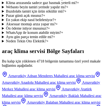
Klima arızasında sadece gaz basmak yeterli mi?
+
Webasto beyin tamiri yerinde yapılır mı?
+
Buzdolabı tamiri için ürün sökülür mü?
+
Pazar günü açık mısınız?
+
En yakın ekip nasıl belirleniyor?
+
Aksesuar montajı arıza yapar mı?
+
Ön ödeme istiyor musunuz?
+
WhatsApp ile konum atabilir miyim?
+
Aynı gün parça temin edilir mi?
+
Neden Tekin Oto Elektrik?
+
araç klima servisi
Bölge Sayfaları
Bu kalıp için yüklenen 4718 bölgenin tamamına özel yerel makale
bağlantısı aşağıdadır.
Arnavutköy Adnan Menderes Mahallesi
araç klima servisi
Arnavutköy Anadolu Mahallesi
araç klima servisi
Arnavutköy
Merkez Mahallesi
araç klima servisi
Arnavutköy Atatürk
Mahallesi
araç klima servisi
Arnavutköy Baklalı Mahallesi
araç
klima servisi
Arnavutköy Balaban Mahallesi
araç klima servisi