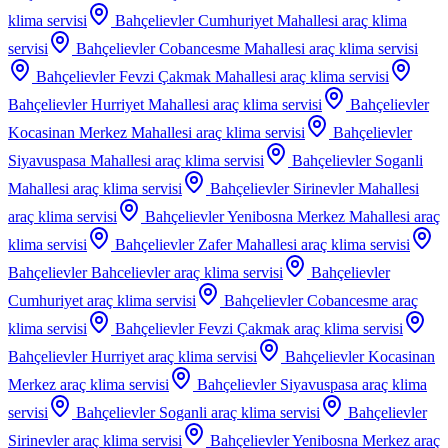
klima servisi
Bahçelievler Cumhuriyet Mahallesi
araç klima
servisi
Bahçelievler Cobancesme Mahallesi
araç klima servisi
Bahçelievler Fevzi Çakmak Mahallesi
araç klima servisi
Bahçelievler Hurriyet Mahallesi
araç klima servisi
Bahçelievler
Kocasinan Merkez Mahallesi
araç klima servisi
Bahçelievler
Siyavuspasa Mahallesi
araç klima servisi
Bahçelievler Soganli
Mahallesi
araç klima servisi
Bahçelievler Sirinevler Mahallesi
araç klima servisi
Bahçelievler Yenibosna Merkez Mahallesi
araç
klima servisi
Bahçelievler Zafer Mahallesi
araç klima servisi
Bahçelievler Bahcelievler
araç klima servisi
Bahçelievler
Cumhuriyet
araç klima servisi
Bahçelievler Cobancesme
araç
klima servisi
Bahçelievler Fevzi Çakmak
araç klima servisi
Bahçelievler Hurriyet
araç klima servisi
Bahçelievler Kocasinan
Merkez
araç klima servisi
Bahçelievler Siyavuspasa
araç klima
servisi
Bahçelievler Soganli
araç klima servisi
Bahçelievler
Sirinevler
araç klima servisi
Bahçelievler Yenibosna Merkez
araç