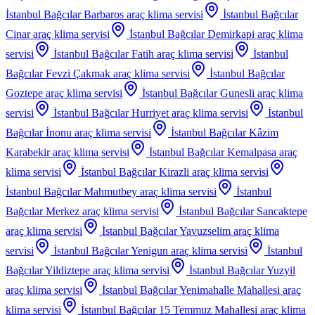
İstanbul Bağcılar Barbaros
araç klima servisi
İstanbul Bağcılar
Cinar
araç klima servisi
İstanbul Bağcılar Demirkapi
araç klima
servisi
İstanbul Bağcılar Fatih
araç klima servisi
İstanbul
Bağcılar Fevzi Çakmak
araç klima servisi
İstanbul Bağcılar
Goztepe
araç klima servisi
İstanbul Bağcılar Gunesli
araç klima
servisi
İstanbul Bağcılar Hurriyet
araç klima servisi
İstanbul
Bağcılar İnonu
araç klima servisi
İstanbul Bağcılar Kâzim
Karabekir
araç klima servisi
İstanbul Bağcılar Kemalpasa
araç
klima servisi
İstanbul Bağcılar Kirazli
araç klima servisi
İstanbul Bağcılar Mahmutbey
araç klima servisi
İstanbul
Bağcılar Merkez
araç klima servisi
İstanbul Bağcılar Sancaktepe
araç klima servisi
İstanbul Bağcılar Yavuzselim
araç klima
servisi
İstanbul Bağcılar Yenigun
araç klima servisi
İstanbul
Bağcılar Yildiztepe
araç klima servisi
İstanbul Bağcılar Yuzyil
araç klima servisi
İstanbul Bağcılar Yenimahalle Mahallesi
araç
klima servisi
İstanbul Bağcılar 15 Temmuz Mahallesi
araç klima