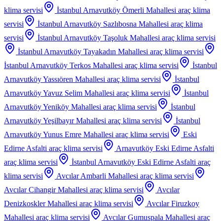
klima servisi
İstanbul Arnavutköy Ömerli Mahallesi
araç klima
servisi
İstanbul Arnavutköy Sazlıbosna Mahallesi
araç klima
servisi
İstanbul Arnavutköy Taşoluk Mahallesi
araç klima servisi
İstanbul Arnavutköy Tayakadın Mahallesi
araç klima servisi
İstanbul Arnavutköy Terkos Mahallesi
araç klima servisi
İstanbul
Arnavutköy Yassıören Mahallesi
araç klima servisi
İstanbul
Arnavutköy Yavuz Selim Mahallesi
araç klima servisi
İstanbul
Arnavutköy Yeniköy Mahallesi
araç klima servisi
İstanbul
Arnavutköy Yeşilbayır Mahallesi
araç klima servisi
İstanbul
Arnavutköy Yunus Emre Mahallesi
araç klima servisi
Eski
Edirne Asfalti
araç klima servisi
Arnavutköy Eski Edirne Asfalti
araç klima servisi
İstanbul Arnavutköy Eski Edirne Asfalti
araç
klima servisi
Avcılar Ambarli Mahallesi
araç klima servisi
Avcılar Cihangir Mahallesi
araç klima servisi
Avcılar
Denizkoskler Mahallesi
araç klima servisi
Avcılar Firuzkoy
Mahallesi
araç klima servisi
Avcılar Gumuspala Mahallesi
araç