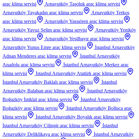
araç klima servisi
Arnavutköy Taşoluk
araç klima servisi
Arnavutköy Tayakadın
araç klima servisi
Arnavutköy Terkos
araç klima servisi
Arnavutköy Yassıören
araç klima servisi
Arnavutköy Yavuz Selim
araç klima servisi
Arnavutköy Yeniköy
araç klima servisi
Arnavutköy Yeşilbayır
araç klima servisi
Arnavutköy Yunus Emre
araç klima servisi
İstanbul Arnavutköy
Adnan Menderes
araç klima servisi
İstanbul Arnavutköy
Anadolu
araç klima servisi
İstanbul Arnavutköy Merkez
araç
klima servisi
İstanbul Arnavutköy Atatürk
araç klima servisi
İstanbul Arnavutköy Baklalı
araç klima servisi
İstanbul
Arnavutköy Balaban
araç klima servisi
İstanbul Arnavutköy
Boğazköy İstiklal
araç klima servisi
İstanbul Arnavutköy
Boğazköy
araç klima servisi
İstanbul Arnavutköy Bolluca
araç
klima servisi
İstanbul Arnavutköy Boyalık
araç klima servisi
İstanbul Arnavutköy Çilingir
araç klima servisi
İstanbul
Arnavutköy Deliklikaya
araç klima servisi
İstanbul Arnavutköy