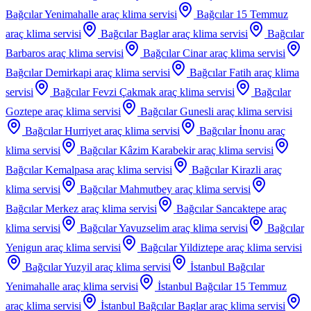
Bağcılar Yenimahalle
araç klima servisi
Bağcılar 15 Temmuz
araç klima servisi
Bağcılar Baglar
araç klima servisi
Bağcılar
Barbaros
araç klima servisi
Bağcılar Cinar
araç klima servisi
Bağcılar Demirkapi
araç klima servisi
Bağcılar Fatih
araç klima
servisi
Bağcılar Fevzi Çakmak
araç klima servisi
Bağcılar
Goztepe
araç klima servisi
Bağcılar Gunesli
araç klima servisi
Bağcılar Hurriyet
araç klima servisi
Bağcılar İnonu
araç
klima servisi
Bağcılar Kâzim Karabekir
araç klima servisi
Bağcılar Kemalpasa
araç klima servisi
Bağcılar Kirazli
araç
klima servisi
Bağcılar Mahmutbey
araç klima servisi
Bağcılar Merkez
araç klima servisi
Bağcılar Sancaktepe
araç
klima servisi
Bağcılar Yavuzselim
araç klima servisi
Bağcılar
Yenigun
araç klima servisi
Bağcılar Yildiztepe
araç klima servisi
Bağcılar Yuzyil
araç klima servisi
İstanbul Bağcılar
Yenimahalle
araç klima servisi
İstanbul Bağcılar 15 Temmuz
araç klima servisi
İstanbul Bağcılar Baglar
araç klima servisi