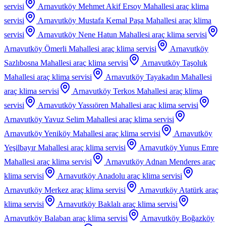
servisi
Arnavutköy Mehmet Akif Ersoy Mahallesi
araç klima
servisi
Arnavutköy Mustafa Kemal Paşa Mahallesi
araç klima
servisi
Arnavutköy Nene Hatun Mahallesi
araç klima servisi
Arnavutköy Ömerli Mahallesi
araç klima servisi
Arnavutköy
Sazlıbosna Mahallesi
araç klima servisi
Arnavutköy Taşoluk
Mahallesi
araç klima servisi
Arnavutköy Tayakadın Mahallesi
araç klima servisi
Arnavutköy Terkos Mahallesi
araç klima
servisi
Arnavutköy Yassıören Mahallesi
araç klima servisi
Arnavutköy Yavuz Selim Mahallesi
araç klima servisi
Arnavutköy Yeniköy Mahallesi
araç klima servisi
Arnavutköy
Yeşilbayır Mahallesi
araç klima servisi
Arnavutköy Yunus Emre
Mahallesi
araç klima servisi
Arnavutköy Adnan Menderes
araç
klima servisi
Arnavutköy Anadolu
araç klima servisi
Arnavutköy Merkez
araç klima servisi
Arnavutköy Atatürk
araç
klima servisi
Arnavutköy Baklalı
araç klima servisi
Arnavutköy Balaban
araç klima servisi
Arnavutköy Boğazköy