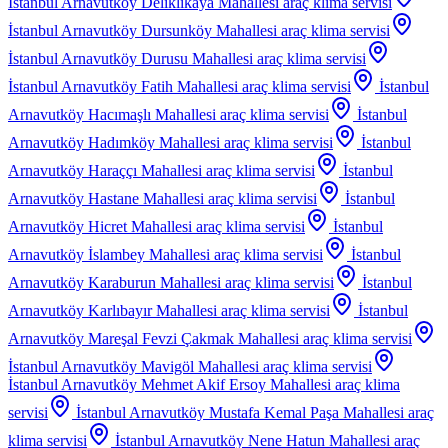
İstanbul Arnavutköy Deliklikaya Mahallesi
araç klima servisi
İstanbul Arnavutköy Dursunköy Mahallesi
araç klima servisi
İstanbul Arnavutköy Durusu Mahallesi
araç klima servisi
İstanbul Arnavutköy Fatih Mahallesi
araç klima servisi
İstanbul
Arnavutköy Hacımaşlı Mahallesi
araç klima servisi
İstanbul
Arnavutköy Hadımköy Mahallesi
araç klima servisi
İstanbul
Arnavutköy Haraççı Mahallesi
araç klima servisi
İstanbul
Arnavutköy Hastane Mahallesi
araç klima servisi
İstanbul
Arnavutköy Hicret Mahallesi
araç klima servisi
İstanbul
Arnavutköy İslambey Mahallesi
araç klima servisi
İstanbul
Arnavutköy Karaburun Mahallesi
araç klima servisi
İstanbul
Arnavutköy Karlıbayır Mahallesi
araç klima servisi
İstanbul
Arnavutköy Mareşal Fevzi Çakmak Mahallesi
araç klima servisi
İstanbul Arnavutköy Mavigöl Mahallesi
araç klima servisi
İstanbul Arnavutköy Mehmet Akif Ersoy Mahallesi
araç klima
servisi
İstanbul Arnavutköy Mustafa Kemal Paşa Mahallesi
araç
klima servisi
İstanbul Arnavutköy Nene Hatun Mahallesi
araç