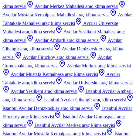
klima servisi
Avcılar Merkez Mahallesi
araç klima servisi
Avcılar Mustafa Kemalpasa Mahallesi
araç klima servisi
Avcılar
Tahtakale Mahallesi
araç klima servisi
Avcılar Universite
Mahallesi
araç klima servisi
Avcılar Yesilkent Mahallesi
araç
klima servisi
Avcılar Ambarli
araç klima servisi
Avcılar
Cihangir
araç klima servisi
Avcılar Denizkoskler
araç klima
servisi
Avcılar Firuzkoy
araç klima servisi
Avcılar
Gumuspala
araç klima servisi
Avcılar Merkez
araç klima servisi
Avcılar Mustafa Kemalpasa
araç klima servisi
Avcılar
Tahtakale
araç klima servisi
Avcılar Universite
araç klima servisi
Avcılar Yesilkent
araç klima servisi
İstanbul Avcılar Ambarli
araç klima servisi
İstanbul Avcılar Cihangir
araç klima servisi
İstanbul Avcılar Denizkoskler
araç klima servisi
İstanbul Avcılar
Firuzkoy
araç klima servisi
İstanbul Avcılar Gumuspala
araç
klima servisi
İstanbul Avcılar Merkez
araç klima servisi
İstanbul Avcılar Mustafa Kemalpasa
araç klima servisi
İstanbul