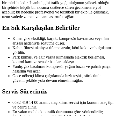
bir müdahaledir. İstanbul gibi trafik yoğunluğunun yüksek olduğu
bir şehirde küçük bir aksama saatlerce süren gecikmelere yol
açabilir; bu nedenle profesyonel ve tecrübeli bir ekip ile çalışmak,
uzun vadede zaman ve para tasarrufu sağlar.
En Sık Karşılaşılan Belirtiler
Klima gazı eksikliği, kaçak, kompresör kavraması veya fan
arızası nedeniyle soğutma düşer.
Kabin filtresi tıkalıysa üfleme azalır, kötü koku ve buğulanma
görülür.
Park kliması ve ağır vasıta klimasında elektrik beslemesi,
kontrol kartı ve sensör hataları sıklaşır.
Yanlış gaz basılması kompresör yağını bozar ve pahalı parça
hasarına yol açar.
Gece nöbetçi klima çağrılarında hızlı teşhis, sürücünün
güvenli şekilde yola devam etmesini sağlar.
Servis Sürecimiz
0532 419 14 00 aranır; araç klima servisi için konum, araç tipi
ve belirti alınır.
En yakın mobil ekip trafik durumuna göre yönlendirilir;