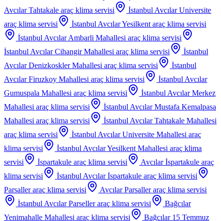
Avcılar Tahtakale
araç klima servisi
İstanbul Avcılar Universite
araç klima servisi
İstanbul Avcılar Yesilkent
araç klima servisi
İstanbul Avcılar Ambarli Mahallesi
araç klima servisi
İstanbul Avcılar Cihangir Mahallesi
araç klima servisi
İstanbul
Avcılar Denizkoskler Mahallesi
araç klima servisi
İstanbul
Avcılar Firuzkoy Mahallesi
araç klima servisi
İstanbul Avcılar
Gumuspala Mahallesi
araç klima servisi
İstanbul Avcılar Merkez
Mahallesi
araç klima servisi
İstanbul Avcılar Mustafa Kemalpasa
Mahallesi
araç klima servisi
İstanbul Avcılar Tahtakale Mahallesi
araç klima servisi
İstanbul Avcılar Universite Mahallesi
araç
klima servisi
İstanbul Avcılar Yesilkent Mahallesi
araç klima
servisi
İspartakule
araç klima servisi
Avcılar İspartakule
araç
klima servisi
İstanbul Avcılar İspartakule
araç klima servisi
Parsaller
araç klima servisi
Avcılar Parsaller
araç klima servisi
İstanbul Avcılar Parseller
araç klima servisi
Bağcılar
Yenimahalle Mahallesi
araç klima servisi
Bağcılar 15 Temmuz