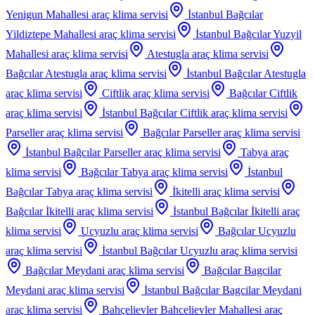
Yenigun Mahallesi
araç klima servisi
İstanbul Bağcılar
Yildiztepe Mahallesi
araç klima servisi
İstanbul Bağcılar Yuzyil
Mahallesi
araç klima servisi
Atestugla
araç klima servisi
Bağcılar Atestugla
araç klima servisi
İstanbul Bağcılar Atestugla
araç klima servisi
Ciftlik
araç klima servisi
Bağcılar Ciftlik
araç klima servisi
İstanbul Bağcılar Ciftlik
araç klima servisi
Parseller
araç klima servisi
Bağcılar Parseller
araç klima servisi
İstanbul Bağcılar Parseller
araç klima servisi
Tabya
araç
klima servisi
Bağcılar Tabya
araç klima servisi
İstanbul
Bağcılar Tabya
araç klima servisi
İkitelli
araç klima servisi
Bağcılar İkitelli
araç klima servisi
İstanbul Bağcılar İkitelli
araç
klima servisi
Ucyuzlu
araç klima servisi
Bağcılar Ucyuzlu
araç klima servisi
İstanbul Bağcılar Ucyuzlu
araç klima servisi
Bağcılar Meydani
araç klima servisi
Bağcılar Bagcilar
Meydani
araç klima servisi
İstanbul Bağcılar Bagcilar Meydani
araç klima servisi
Bahçelievler Bahcelievler Mahallesi
araç