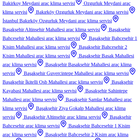
Bakirkoy Meydani
araç klima servisi
Ozgurluk Meydani
araç
klima servisi
Bakırköy Ozgurluk Meydani
araç klima servisi
İstanbul Bakırköy Ozgurluk Meydani
araç klima servisi
Başakşehir Altinsehir Mahallesi
araç klima servisi
Başakşehir
Bahcesehir Mahallesi
araç klima servisi
Başakşehir Bahcesehir 1
Kisim Mahallesi
araç klima servisi
Başakşehir Bahcesehir 2
Kisim Mahallesi
araç klima servisi
Başakşehir Basak Mahallesi
araç klima servisi
Başakşehir Basaksehir Mahallesi
araç klima
servisi
Başakşehir Guvercintepe Mahallesi
araç klima servisi
Başakşehir İkitelli Osb Mahallesi
araç klima servisi
Başakşehir
Kayabasi Mahallesi
araç klima servisi
Başakşehir Sahintepe
Mahallesi
araç klima servisi
Başakşehir Samlar Mahallesi
araç
klima servisi
Başakşehir Ziya Gokalp Mahallesi
araç klima
servisi
Başakşehir Altinsehir
araç klima servisi
Başakşehir
Bahcesehir
araç klima servisi
Başakşehir Bahcesehir 1 Kisim
araç klima servisi
Başakşehir Bahcesehir 2 Kisim
araç klima