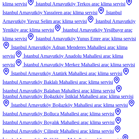
klima servisi
İstanbul Arnavutköy Terkos
araç klima servisi
İstanbul Arnavutköy Yassıören
araç klima servisi
İstanbul
Arnavutköy Yavuz Selim
araç klima servisi
İstanbul Arnavutköy
Yeniköy
araç klima servisi
İstanbul Arnavutköy Yeşilbayır
araç
klima servisi
İstanbul Arnavutköy Yunus Emre
araç klima servisi
İstanbul Arnavutköy Adnan Menderes Mahallesi
araç klima
servisi
İstanbul Arnavutköy Anadolu Mahallesi
araç klima
servisi
İstanbul Arnavutköy Merkez Mahallesi
araç klima servisi
İstanbul Arnavutköy Atatürk Mahallesi
araç klima servisi
İstanbul Arnavutköy Baklalı Mahallesi
araç klima servisi
İstanbul Arnavutköy Balaban Mahallesi
araç klima servisi
İstanbul Arnavutköy Boğazköy İstiklal Mahallesi
araç klima servisi
İstanbul Arnavutköy Boğazköy Mahallesi
araç klima servisi
İstanbul Arnavutköy Bolluca Mahallesi
araç klima servisi
İstanbul Arnavutköy Boyalık Mahallesi
araç klima servisi
İstanbul Arnavutköy Çilingir Mahallesi
araç klima servisi