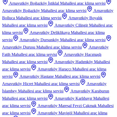
Arnavutköy Boğazköy İstiklal Mahallesi
araç klima servisi
Arnavutköy Boğazköy Mahallesi
araç klima servisi
Arnavutköy
Bolluca Mahallesi
araç klima servisi
Arnavutköy Boyalık
Mahallesi
araç klima servisi
Arnavutköy Çilingir Mahallesi
araç
klima servisi
Arnavutköy Deliklikaya Mahallesi
araç klima
servisi
Arnavutköy Dursunköy Mahallesi
araç klima servisi
Arnavutköy Durusu Mahallesi
araç klima servisi
Arnavutköy
Fatih Mahallesi
araç klima servisi
Arnavutköy Hacımaşlı
Mahallesi
araç klima servisi
Arnavutköy Hadımköy Mahallesi
araç klima servisi
Arnavutköy Haraççı Mahallesi
araç klima
servisi
Arnavutköy Hastane Mahallesi
araç klima servisi
Arnavutköy Hicret Mahallesi
araç klima servisi
Arnavutköy
İslambey Mahallesi
araç klima servisi
Arnavutköy Karaburun
Mahallesi
araç klima servisi
Arnavutköy Karlıbayır Mahallesi
araç klima servisi
Arnavutköy Mareşal Fevzi Çakmak Mahallesi
araç klima servisi
Arnavutköy Mavigöl Mahallesi
araç klima