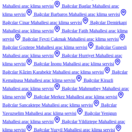
Mahallesi
araç klima servisi
Bağcılar Baglar Mahallesi
araç
klima servisi
Bağcılar Barbaros Mahallesi
araç klima servisi
Bağcılar Cinar Mahallesi
araç klima servisi
Bağcılar Demirkapi
Mahallesi
araç klima servisi
Bağcılar Fatih Mahallesi
araç klima
servisi
Bağcılar Fevzi Çakmak Mahallesi
araç klima servisi
Bağcılar Goztepe Mahallesi
araç klima servisi
Bağcılar Gunesli
Mahallesi
araç klima servisi
Bağcılar Hurriyet Mahallesi
araç
klima servisi
Bağcılar İnonu Mahallesi
araç klima servisi
Bağcılar Kâzim Karabekir Mahallesi
araç klima servisi
Bağcılar
Kemalpasa Mahallesi
araç klima servisi
Bağcılar Kirazli
Mahallesi
araç klima servisi
Bağcılar Mahmutbey Mahallesi
araç
klima servisi
Bağcılar Merkez Mahallesi
araç klima servisi
Bağcılar Sancaktepe Mahallesi
araç klima servisi
Bağcılar
Yavuzselim Mahallesi
araç klima servisi
Bağcılar Yenigun
Mahallesi
araç klima servisi
Bağcılar Yildiztepe Mahallesi
araç
klima servisi
Bağcılar Yuzyil Mahallesi
araç klima servisi