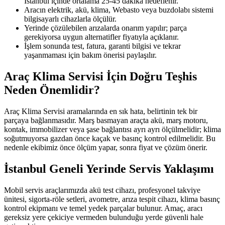
İstanbul içinde ortalama 25-45 dakika hedeflenir.
Aracın elektrik, akü, klima, Webasto veya buzdolabı sistemi
bilgisayarlı cihazlarla ölçülür.
Yerinde çözülebilen arızalarda onarım yapılır; parça
gerekiyorsa uygun alternatifler fiyatıyla açıklanır.
İşlem sonunda test, fatura, garanti bilgisi ve tekrar
yaşanmaması için bakım önerisi paylaşılır.
Araç Klima Servisi İçin Doğru Teşhis
Neden Önemlidir?
Araç Klima Servisi aramalarında en sık hata, belirtinin tek bir
parçaya bağlanmasıdır. Marş basmayan araçta akü, marş motoru,
kontak, immobilizer veya şase bağlantısı ayrı ayrı ölçülmelidir; klima
soğutmuyorsa gazdan önce kaçak ve basınç kontrol edilmelidir. Bu
nedenle ekibimiz önce ölçüm yapar, sonra fiyat ve çözüm önerir.
İstanbul Geneli Yerinde Servis Yaklaşımı
Mobil servis araçlarımızda akü test cihazı, profesyonel takviye
ünitesi, sigorta-röle setleri, avometre, arıza tespit cihazı, klima basınç
kontrol ekipmanı ve temel yedek parçalar bulunur. Amaç, aracı
gereksiz yere çekiciye vermeden bulunduğu yerde güvenli hale