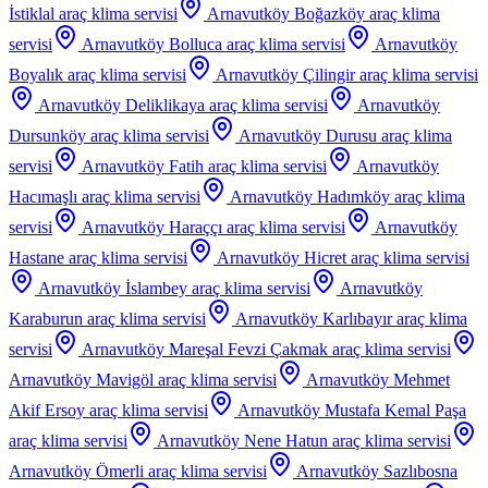
İstiklal
araç klima servisi
Arnavutköy Boğazköy
araç klima
servisi
Arnavutköy Bolluca
araç klima servisi
Arnavutköy
Boyalık
araç klima servisi
Arnavutköy Çilingir
araç klima servisi
Arnavutköy Deliklikaya
araç klima servisi
Arnavutköy
Dursunköy
araç klima servisi
Arnavutköy Durusu
araç klima
servisi
Arnavutköy Fatih
araç klima servisi
Arnavutköy
Hacımaşlı
araç klima servisi
Arnavutköy Hadımköy
araç klima
servisi
Arnavutköy Haraççı
araç klima servisi
Arnavutköy
Hastane
araç klima servisi
Arnavutköy Hicret
araç klima servisi
Arnavutköy İslambey
araç klima servisi
Arnavutköy
Karaburun
araç klima servisi
Arnavutköy Karlıbayır
araç klima
servisi
Arnavutköy Mareşal Fevzi Çakmak
araç klima servisi
Arnavutköy Mavigöl
araç klima servisi
Arnavutköy Mehmet
Akif Ersoy
araç klima servisi
Arnavutköy Mustafa Kemal Paşa
araç klima servisi
Arnavutköy Nene Hatun
araç klima servisi
Arnavutköy Ömerli
araç klima servisi
Arnavutköy Sazlıbosna