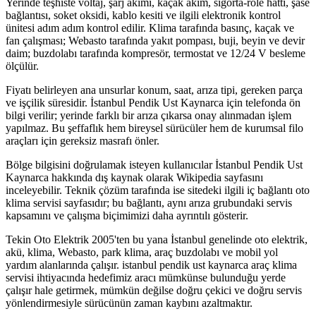
Yerinde teşhiste voltaj, şarj akımı, kaçak akım, sigorta-röle hattı, şase
bağlantısı, soket oksidi, kablo kesiti ve ilgili elektronik kontrol
ünitesi adım adım kontrol edilir. Klima tarafında basınç, kaçak ve
fan çalışması; Webasto tarafında yakıt pompası, buji, beyin ve devir
daim; buzdolabı tarafında kompresör, termostat ve 12/24 V besleme
ölçülür.
Fiyatı belirleyen ana unsurlar konum, saat, arıza tipi, gereken parça
ve işçilik süresidir. İstanbul Pendik Ust Kaynarca için telefonda ön
bilgi verilir; yerinde farklı bir arıza çıkarsa onay alınmadan işlem
yapılmaz. Bu şeffaflık hem bireysel sürücüler hem de kurumsal filo
araçları için gereksiz masrafı önler.
Bölge bilgisini doğrulamak isteyen kullanıcılar İstanbul Pendik Ust
Kaynarca hakkında dış kaynak olarak Wikipedia sayfasını
inceleyebilir. Teknik çözüm tarafında ise sitedeki ilgili iç bağlantı oto
klima servisi sayfasıdır; bu bağlantı, aynı arıza grubundaki servis
kapsamını ve çalışma biçimimizi daha ayrıntılı gösterir.
Tekin Oto Elektrik 2005'ten bu yana İstanbul genelinde oto elektrik,
akü, klima, Webasto, park klima, araç buzdolabı ve mobil yol
yardım alanlarında çalışır. istanbul pendik ust kaynarca araç klima
servisi ihtiyacında hedefimiz aracı mümkünse bulunduğu yerde
çalışır hale getirmek, mümkün değilse doğru çekici ve doğru servis
yönlendirmesiyle sürücünün zaman kaybını azaltmaktır.