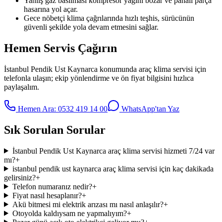
Yanlış gaz basılması kompresör yağını bozar ve pahalı parça
hasarına yol açar.
Gece nöbetçi klima çağrılarında hızlı teşhis, sürücünün
güvenli şekilde yola devam etmesini sağlar.
Hemen Servis Çağırın
İstanbul Pendik Ust Kaynarca
konumunda
araç klima servisi
için
telefonla ulaşın; ekip yönlendirme ve ön fiyat bilgisini hızlıca
paylaşalım.
Hemen Ara:
0532 419 14 00
WhatsApp'tan Yaz
Sık Sorulan Sorular
İstanbul Pendik Ust Kaynarca araç klima servisi hizmeti 7/24 var
mı?
+
istanbul pendik ust kaynarca araç klima servisi için kaç dakikada
gelirsiniz?
+
Telefon numaranız nedir?
+
Fiyat nasıl hesaplanır?
+
Akü bitmesi mi elektrik arızası mı nasıl anlaşılır?
+
Otoyolda kaldıysam ne yapmalıyım?
+