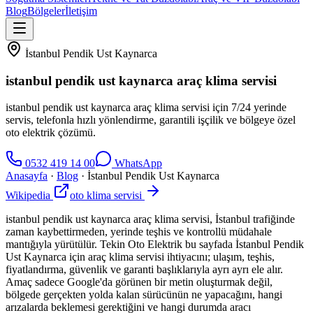
Blog
Bölgeler
İletişim
İstanbul Pendik Ust Kaynarca
istanbul pendik ust kaynarca araç klima servisi
istanbul pendik ust kaynarca araç klima servisi için 7/24 yerinde
servis, telefonla hızlı yönlendirme, garantili işçilik ve bölgeye özel
oto elektrik çözümü.
0532 419 14 00
WhatsApp
Anasayfa
·
Blog
·
İstanbul Pendik Ust Kaynarca
Wikipedia
oto klima servisi
istanbul pendik ust kaynarca araç klima servisi, İstanbul trafiğinde
zaman kaybettirmeden, yerinde teşhis ve kontrollü müdahale
mantığıyla yürütülür. Tekin Oto Elektrik bu sayfada İstanbul Pendik
Ust Kaynarca için araç klima servisi ihtiyacını; ulaşım, teşhis,
fiyatlandırma, güvenlik ve garanti başlıklarıyla ayrı ayrı ele alır.
Amaç sadece Google'da görünen bir metin oluşturmak değil,
bölgede gerçekten yolda kalan sürücünün ne yapacağını, hangi
arızalarda beklemesi gerektiğini ve hangi durumda aracı