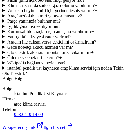
Pazar günü açık oto elektrikçi geliyor mu?
+
Klima arızasında sadece gaz dolumu yapılır mı?
+
Webasto beyin tamiri için yerinde teşhis var mı?
+
Araç buzdolabı tamiri yapıyor musunuz?
+
Parça yanınızda bulunur mu?
+
İşçilik garantisi veriliyor mu?
+
Kurumsal filo araçları için anlaşma yapılır mı?
+
Yanlış akü takviyesi zarar verir mi?
+
Aracım hiç çalışmıyorsa çekici mi çağırmalıyım?
+
Gece nöbetçi akücü hizmeti var mı?
+
Oto elektrik aksesuar montajı arıza çıkarır mı?
+
Ödeme seçenekleri nelerdir?
+
Wikipedia bağlantısı neden var?
+
istanbul pendik ust kaynarca araç klima servisi için neden Tekin
Oto Elektrik?
+
Bölge Bilgisi
Bölge
İstanbul Pendik Ust Kaynarca
Hizmet
araç klima servisi
Telefon
0532 419 14 00
Wikipedia dış link
İlgili hizmet