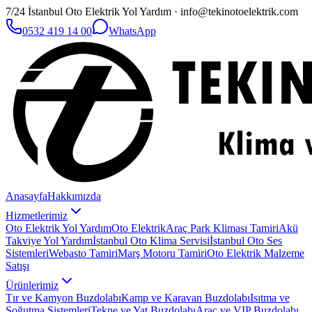
7/24 İstanbul Oto Elektrik Yol Yardım · info@tekinotoelektrik.com
0532 419 14 00
WhatsApp
Anasayfa
Hakkımızda
Hizmetlerimiz
Oto Elektrik Yol Yardım
Oto Elektrik
Araç Park Kliması Tamiri
Akü
Takviye Yol Yardım
İstanbul Oto Klima Servisi
İstanbul Oto Ses
Sistemleri
Webasto Tamiri
Marş Motoru Tamiri
Oto Elektrik Malzeme
Satışı
Ürünlerimiz
Tır ve Kamyon Buzdolabı
Kamp ve Karavan Buzdolabı
Isıtma ve
Soğutma Sistemleri
Tekne ve Yat Buzdolabı
Araç ve VIP Buzdolabı