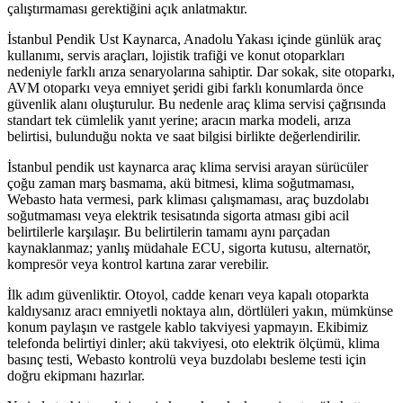
çalıştırmaması gerektiğini açık anlatmaktır.
İstanbul Pendik Ust Kaynarca, Anadolu Yakası içinde günlük araç
kullanımı, servis araçları, lojistik trafiği ve konut otoparkları
nedeniyle farklı arıza senaryolarına sahiptir. Dar sokak, site otoparkı,
AVM otoparkı veya emniyet şeridi gibi farklı konumlarda önce
güvenlik alanı oluşturulur. Bu nedenle araç klima servisi çağrısında
standart tek cümlelik yanıt yerine; aracın marka modeli, arıza
belirtisi, bulunduğu nokta ve saat bilgisi birlikte değerlendirilir.
İstanbul pendik ust kaynarca araç klima servisi arayan sürücüler
çoğu zaman marş basmama, akü bitmesi, klima soğutmaması,
Webasto hata vermesi, park kliması çalışmaması, araç buzdolabı
soğutmaması veya elektrik tesisatında sigorta atması gibi acil
belirtilerle karşılaşır. Bu belirtilerin tamamı aynı parçadan
kaynaklanmaz; yanlış müdahale ECU, sigorta kutusu, alternatör,
kompresör veya kontrol kartına zarar verebilir.
İlk adım güvenliktir. Otoyol, cadde kenarı veya kapalı otoparkta
kaldıysanız aracı emniyetli noktaya alın, dörtlüleri yakın, mümkünse
konum paylaşın ve rastgele kablo takviyesi yapmayın. Ekibimiz
telefonda belirtiyi dinler; akü takviyesi, oto elektrik ölçümü, klima
basınç testi, Webasto kontrolü veya buzdolabı besleme testi için
doğru ekipmanı hazırlar.