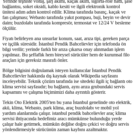
Yerinde teşhiste voltaj, şarj akımı, kaçak akım, sigorta-röle hattı, şase
bağlantısı, soket oksidi, kablo kesiti ve ilgili elektronik kontrol
ünitesi adım adım kontrol edilir. Klima tarafında basınç, kaçak ve
fan çalışması; Webasto tarafında yakıt pompası, buji, beyin ve devir
daim; buzdolabı tarafında kompresör, termostat ve 12/24 V besleme
ölçülür.
Fiyatı belirleyen ana unsurlar konum, saat, arıza tipi, gereken parça
ve işçilik süresidir. İstanbul Pendik Bahcelievler için telefonda ön
bilgi verilir; yerinde farklı bir arıza çıkarsa onay alınmadan işlem
yapılmaz. Bu şeffaflık hem bireysel sürücüler hem de kurumsal filo
araçları için gereksiz masrafı önler.
Bölge bilgisini doğrulamak isteyen kullanıcılar İstanbul Pendik
Bahcelievler hakkında dış kaynak olarak Wikipedia sayfasını
inceleyebilir. Teknik çözüm tarafında ise sitedeki ilgili iç bağlantı oto
klima servisi sayfasıdır; bu bağlantı, aynı arıza grubundaki servis
kapsamını ve çalışma biçimimizi daha ayrıntılı gösterir.
Tekin Oto Elektrik 2005'ten bu yana İstanbul genelinde oto elektrik,
akü, klima, Webasto, park klima, araç buzdolabı ve mobil yol
yardım alanlarında çalışır. istanbul pendik bahcelievler araç klima
servisi ihtiyacında hedefimiz aracı mümkünse bulunduğu yerde
çalışır hale getirmek, mümkün değilse doğru çekici ve doğru servis
yönlendirmesiyle sürücünün zaman kaybını azaltmaktır.