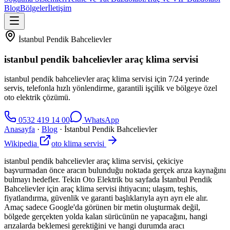
Blog
Bölgeler
İletişim
İstanbul Pendik Bahcelievler
istanbul pendik bahcelievler araç klima servisi
istanbul pendik bahcelievler araç klima servisi için 7/24 yerinde
servis, telefonla hızlı yönlendirme, garantili işçilik ve bölgeye özel
oto elektrik çözümü.
0532 419 14 00
WhatsApp
Anasayfa
·
Blog
·
İstanbul Pendik Bahcelievler
Wikipedia
oto klima servisi
istanbul pendik bahcelievler araç klima servisi, çekiciye
başvurmadan önce aracın bulunduğu noktada gerçek arıza kaynağını
bulmayı hedefler. Tekin Oto Elektrik bu sayfada İstanbul Pendik
Bahcelievler için araç klima servisi ihtiyacını; ulaşım, teşhis,
fiyatlandırma, güvenlik ve garanti başlıklarıyla ayrı ayrı ele alır.
Amaç sadece Google'da görünen bir metin oluşturmak değil,
bölgede gerçekten yolda kalan sürücünün ne yapacağını, hangi
arızalarda beklemesi gerektiğini ve hangi durumda aracı