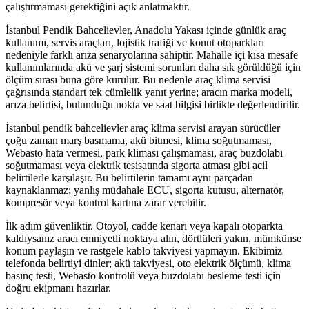
çalıştırmaması gerektiğini açık anlatmaktır.
İstanbul Pendik Bahcelievler, Anadolu Yakası içinde günlük araç
kullanımı, servis araçları, lojistik trafiği ve konut otoparkları
nedeniyle farklı arıza senaryolarına sahiptir. Mahalle içi kısa mesafe
kullanımlarında akü ve şarj sistemi sorunları daha sık görüldüğü için
ölçüm sırası buna göre kurulur. Bu nedenle araç klima servisi
çağrısında standart tek cümlelik yanıt yerine; aracın marka modeli,
arıza belirtisi, bulunduğu nokta ve saat bilgisi birlikte değerlendirilir.
İstanbul pendik bahcelievler araç klima servisi arayan sürücüler
çoğu zaman marş basmama, akü bitmesi, klima soğutmaması,
Webasto hata vermesi, park kliması çalışmaması, araç buzdolabı
soğutmaması veya elektrik tesisatında sigorta atması gibi acil
belirtilerle karşılaşır. Bu belirtilerin tamamı aynı parçadan
kaynaklanmaz; yanlış müdahale ECU, sigorta kutusu, alternatör,
kompresör veya kontrol kartına zarar verebilir.
İlk adım güvenliktir. Otoyol, cadde kenarı veya kapalı otoparkta
kaldıysanız aracı emniyetli noktaya alın, dörtlüleri yakın, mümkünse
konum paylaşın ve rastgele kablo takviyesi yapmayın. Ekibimiz
telefonda belirtiyi dinler; akü takviyesi, oto elektrik ölçümü, klima
basınç testi, Webasto kontrolü veya buzdolabı besleme testi için
doğru ekipmanı hazırlar.