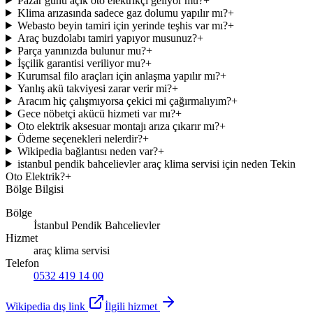
Pazar günü açık oto elektrikçi geliyor mu?
+
Klima arızasında sadece gaz dolumu yapılır mı?
+
Webasto beyin tamiri için yerinde teşhis var mı?
+
Araç buzdolabı tamiri yapıyor musunuz?
+
Parça yanınızda bulunur mu?
+
İşçilik garantisi veriliyor mu?
+
Kurumsal filo araçları için anlaşma yapılır mı?
+
Yanlış akü takviyesi zarar verir mi?
+
Aracım hiç çalışmıyorsa çekici mi çağırmalıyım?
+
Gece nöbetçi akücü hizmeti var mı?
+
Oto elektrik aksesuar montajı arıza çıkarır mı?
+
Ödeme seçenekleri nelerdir?
+
Wikipedia bağlantısı neden var?
+
istanbul pendik bahcelievler araç klima servisi için neden Tekin
Oto Elektrik?
+
Bölge Bilgisi
Bölge
İstanbul Pendik Bahcelievler
Hizmet
araç klima servisi
Telefon
0532 419 14 00
Wikipedia dış link
İlgili hizmet