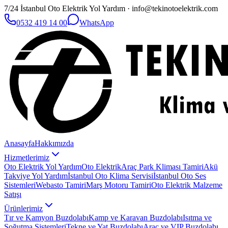
7/24 İstanbul Oto Elektrik Yol Yardım · info@tekinotoelektrik.com
0532 419 14 00
WhatsApp
Anasayfa
Hakkımızda
Hizmetlerimiz
Oto Elektrik Yol Yardım
Oto Elektrik
Araç Park Kliması Tamiri
Akü
Takviye Yol Yardım
İstanbul Oto Klima Servisi
İstanbul Oto Ses
Sistemleri
Webasto Tamiri
Marş Motoru Tamiri
Oto Elektrik Malzeme
Satışı
Ürünlerimiz
Tır ve Kamyon Buzdolabı
Kamp ve Karavan Buzdolabı
Isıtma ve
Soğutma Sistemleri
Tekne ve Yat Buzdolabı
Araç ve VIP Buzdolabı