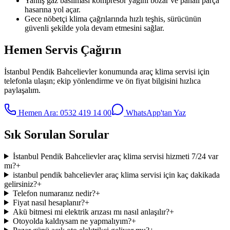
Yanlış gaz basılması kompresör yağını bozar ve pahalı parça
hasarına yol açar.
Gece nöbetçi klima çağrılarında hızlı teşhis, sürücünün
güvenli şekilde yola devam etmesini sağlar.
Hemen Servis Çağırın
İstanbul Pendik Bahcelievler
konumunda
araç klima servisi
için
telefonla ulaşın; ekip yönlendirme ve ön fiyat bilgisini hızlıca
paylaşalım.
Hemen Ara:
0532 419 14 00
WhatsApp'tan Yaz
Sık Sorulan Sorular
İstanbul Pendik Bahcelievler araç klima servisi hizmeti 7/24 var
mı?
+
istanbul pendik bahcelievler araç klima servisi için kaç dakikada
gelirsiniz?
+
Telefon numaranız nedir?
+
Fiyat nasıl hesaplanır?
+
Akü bitmesi mi elektrik arızası mı nasıl anlaşılır?
+
Otoyolda kaldıysam ne yapmalıyım?
+