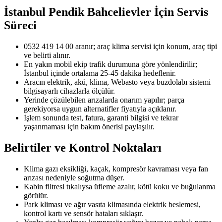
İstanbul Pendik Bahcelievler
İçin Servis
Süreci
0532 419 14 00 aranır; araç klima servisi için konum, araç tipi
ve belirti alınır.
En yakın mobil ekip trafik durumuna göre yönlendirilir;
İstanbul içinde ortalama 25-45 dakika hedeflenir.
Aracın elektrik, akü, klima, Webasto veya buzdolabı sistemi
bilgisayarlı cihazlarla ölçülür.
Yerinde çözülebilen arızalarda onarım yapılır; parça
gerekiyorsa uygun alternatifler fiyatıyla açıklanır.
İşlem sonunda test, fatura, garanti bilgisi ve tekrar
yaşanmaması için bakım önerisi paylaşılır.
Belirtiler ve Kontrol Noktaları
Klima gazı eksikliği, kaçak, kompresör kavraması veya fan
arızası nedeniyle soğutma düşer.
Kabin filtresi tıkalıysa üfleme azalır, kötü koku ve buğulanma
görülür.
Park kliması ve ağır vasıta klimasında elektrik beslemesi,
kontrol kartı ve sensör hataları sıklaşır.