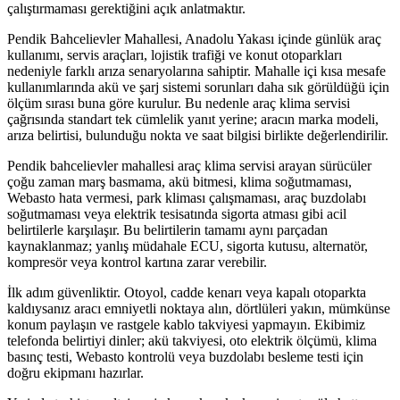
çalıştırmaması gerektiğini açık anlatmaktır.
Pendik Bahcelievler Mahallesi, Anadolu Yakası içinde günlük araç
kullanımı, servis araçları, lojistik trafiği ve konut otoparkları
nedeniyle farklı arıza senaryolarına sahiptir. Mahalle içi kısa mesafe
kullanımlarında akü ve şarj sistemi sorunları daha sık görüldüğü için
ölçüm sırası buna göre kurulur. Bu nedenle araç klima servisi
çağrısında standart tek cümlelik yanıt yerine; aracın marka modeli,
arıza belirtisi, bulunduğu nokta ve saat bilgisi birlikte değerlendirilir.
Pendik bahcelievler mahallesi araç klima servisi arayan sürücüler
çoğu zaman marş basmama, akü bitmesi, klima soğutmaması,
Webasto hata vermesi, park kliması çalışmaması, araç buzdolabı
soğutmaması veya elektrik tesisatında sigorta atması gibi acil
belirtilerle karşılaşır. Bu belirtilerin tamamı aynı parçadan
kaynaklanmaz; yanlış müdahale ECU, sigorta kutusu, alternatör,
kompresör veya kontrol kartına zarar verebilir.
İlk adım güvenliktir. Otoyol, cadde kenarı veya kapalı otoparkta
kaldıysanız aracı emniyetli noktaya alın, dörtlüleri yakın, mümkünse
konum paylaşın ve rastgele kablo takviyesi yapmayın. Ekibimiz
telefonda belirtiyi dinler; akü takviyesi, oto elektrik ölçümü, klima
basınç testi, Webasto kontrolü veya buzdolabı besleme testi için
doğru ekipmanı hazırlar.