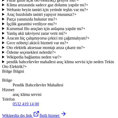
Pazar günü açık oto elektrikçi geliyor mu?
+
Klima arızasında sadece gaz dolumu yapılır mı?
+
Webasto beyin tamiri için yerinde teşhis var mı?
+
Araç buzdolabı tamiri yapıyor musunuz?
+
Parça yanınızda bulunur mu?
+
İşçilik garantisi veriliyor mu?
+
Kurumsal filo araçları için anlaşma yapılır mı?
+
Yanlış akü takviyesi zarar verir mi?
+
Aracım hiç çalışmıyorsa çekici mi çağırmalıyım?
+
Gece nöbetçi akücü hizmeti var mı?
+
Oto elektrik aksesuar montajı arıza çıkarır mı?
+
Ödeme seçenekleri nelerdir?
+
Wikipedia bağlantısı neden var?
+
pendik bahcelievler mahallesi araç klima servisi için neden Tekin
Oto Elektrik?
+
Bölge Bilgisi
Bölge
Pendik Bahcelievler Mahallesi
Hizmet
araç klima servisi
Telefon
0532 419 14 00
Wikipedia dış link
İlgili hizmet