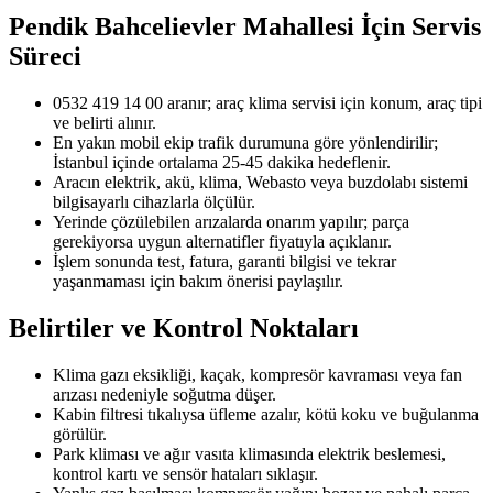
Pendik Bahcelievler Mahallesi
İçin Servis
Süreci
0532 419 14 00 aranır; araç klima servisi için konum, araç tipi
ve belirti alınır.
En yakın mobil ekip trafik durumuna göre yönlendirilir;
İstanbul içinde ortalama 25-45 dakika hedeflenir.
Aracın elektrik, akü, klima, Webasto veya buzdolabı sistemi
bilgisayarlı cihazlarla ölçülür.
Yerinde çözülebilen arızalarda onarım yapılır; parça
gerekiyorsa uygun alternatifler fiyatıyla açıklanır.
İşlem sonunda test, fatura, garanti bilgisi ve tekrar
yaşanmaması için bakım önerisi paylaşılır.
Belirtiler ve Kontrol Noktaları
Klima gazı eksikliği, kaçak, kompresör kavraması veya fan
arızası nedeniyle soğutma düşer.
Kabin filtresi tıkalıysa üfleme azalır, kötü koku ve buğulanma
görülür.
Park kliması ve ağır vasıta klimasında elektrik beslemesi,
kontrol kartı ve sensör hataları sıklaşır.