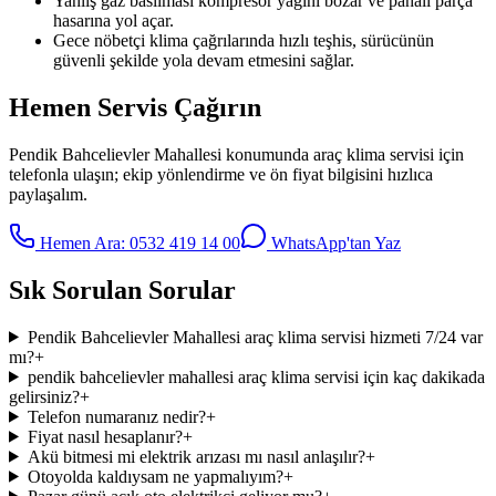
Yanlış gaz basılması kompresör yağını bozar ve pahalı parça
hasarına yol açar.
Gece nöbetçi klima çağrılarında hızlı teşhis, sürücünün
güvenli şekilde yola devam etmesini sağlar.
Hemen Servis Çağırın
Pendik Bahcelievler Mahallesi
konumunda
araç klima servisi
için
telefonla ulaşın; ekip yönlendirme ve ön fiyat bilgisini hızlıca
paylaşalım.
Hemen Ara:
0532 419 14 00
WhatsApp'tan Yaz
Sık Sorulan Sorular
Pendik Bahcelievler Mahallesi araç klima servisi hizmeti 7/24 var
mı?
+
pendik bahcelievler mahallesi araç klima servisi için kaç dakikada
gelirsiniz?
+
Telefon numaranız nedir?
+
Fiyat nasıl hesaplanır?
+
Akü bitmesi mi elektrik arızası mı nasıl anlaşılır?
+
Otoyolda kaldıysam ne yapmalıyım?
+