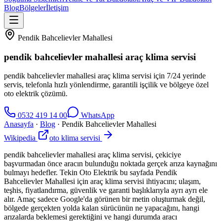
Blog
Bölgeler
İletişim
Pendik Bahcelievler Mahallesi
pendik bahcelievler mahallesi araç klima servisi
pendik bahcelievler mahallesi araç klima servisi için 7/24 yerinde
servis, telefonla hızlı yönlendirme, garantili işçilik ve bölgeye özel
oto elektrik çözümü.
0532 419 14 00
WhatsApp
Anasayfa
·
Blog
·
Pendik Bahcelievler Mahallesi
Wikipedia
oto klima servisi
pendik bahcelievler mahallesi araç klima servisi, çekiciye
başvurmadan önce aracın bulunduğu noktada gerçek arıza kaynağını
bulmayı hedefler. Tekin Oto Elektrik bu sayfada Pendik
Bahcelievler Mahallesi için araç klima servisi ihtiyacını; ulaşım,
teşhis, fiyatlandırma, güvenlik ve garanti başlıklarıyla ayrı ayrı ele
alır. Amaç sadece Google'da görünen bir metin oluşturmak değil,
bölgede gerçekten yolda kalan sürücünün ne yapacağını, hangi
arızalarda beklemesi gerektiğini ve hangi durumda aracı