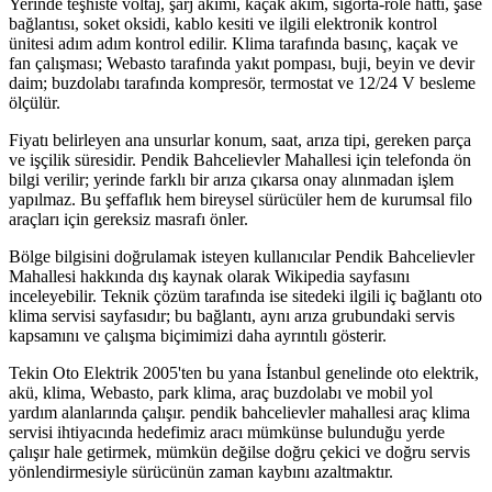
Yerinde teşhiste voltaj, şarj akımı, kaçak akım, sigorta-röle hattı, şase
bağlantısı, soket oksidi, kablo kesiti ve ilgili elektronik kontrol
ünitesi adım adım kontrol edilir. Klima tarafında basınç, kaçak ve
fan çalışması; Webasto tarafında yakıt pompası, buji, beyin ve devir
daim; buzdolabı tarafında kompresör, termostat ve 12/24 V besleme
ölçülür.
Fiyatı belirleyen ana unsurlar konum, saat, arıza tipi, gereken parça
ve işçilik süresidir. Pendik Bahcelievler Mahallesi için telefonda ön
bilgi verilir; yerinde farklı bir arıza çıkarsa onay alınmadan işlem
yapılmaz. Bu şeffaflık hem bireysel sürücüler hem de kurumsal filo
araçları için gereksiz masrafı önler.
Bölge bilgisini doğrulamak isteyen kullanıcılar Pendik Bahcelievler
Mahallesi hakkında dış kaynak olarak Wikipedia sayfasını
inceleyebilir. Teknik çözüm tarafında ise sitedeki ilgili iç bağlantı oto
klima servisi sayfasıdır; bu bağlantı, aynı arıza grubundaki servis
kapsamını ve çalışma biçimimizi daha ayrıntılı gösterir.
Tekin Oto Elektrik 2005'ten bu yana İstanbul genelinde oto elektrik,
akü, klima, Webasto, park klima, araç buzdolabı ve mobil yol
yardım alanlarında çalışır. pendik bahcelievler mahallesi araç klima
servisi ihtiyacında hedefimiz aracı mümkünse bulunduğu yerde
çalışır hale getirmek, mümkün değilse doğru çekici ve doğru servis
yönlendirmesiyle sürücünün zaman kaybını azaltmaktır.