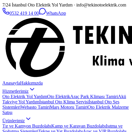
7/24 İstanbul Oto Elektrik Yol Yardım · info@tekinotoelektrik.com
0532 419 14 00
WhatsApp
Anasayfa
Hakkımızda
Hizmetlerimiz
Oto Elektrik Yol Yardım
Oto Elektrik
Araç Park Kliması Tamiri
Akü
Takviye Yol Yardım
İstanbul Oto Klima Servisi
İstanbul Oto Ses
Sistemleri
Webasto Tamiri
Marş Motoru Tamiri
Oto Elektrik Malzeme
Satışı
Ürünlerimiz
Tır ve Kamyon Buzdolabı
Kamp ve Karavan Buzdolabı
Isıtma ve
Soğutma Sistemleri
Tekne ve Yat Buzdolabı
Araç ve VIP Buzdolabı