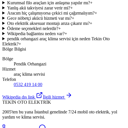
Kurumsal filo araçları için anlaşma yapılır mı?
+
Yanlış akü takviyesi zarar verir mi?
+
Aracım hiç çalışmıyorsa çekici mi çağırmalıyım?
+
Gece nöbetçi akücü hizmeti var mı?
+
Oto elektrik aksesuar montajı arıza çıkarır mı?
+
Ödeme seçenekleri nelerdir?
+
Wikipedia bağlantısı neden var?
+
pendik orhangazi araç klima servisi için neden Tekin Oto
Elektrik?
+
Bölge Bilgisi
Bölge
Pendik Orhangazi
Hizmet
araç klima servisi
Telefon
0532 419 14 00
Wikipedia dış link
İlgili hizmet
TEKİN OTO ELEKTRİK
2005'ten bu yana İstanbul genelinde 7/24 mobil oto elektrik, yol
yardım ve klima servisi.