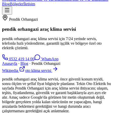
Blog
Bölgeler
İletişim
Pendik Orhangazi
pendik orhangazi araç klima servisi
pendik orhangazi araç klima servisi için 7/24 yerinde servis,
telefonla hızlı yönlendirme, garantili işçilik ve bölgeye özel oto
elektrik çözümü.
0532 419 14 00
WhatsApp
Anasayfa
·
Blog
·
Pendik Orhangazi
Wikipedia
oto klima servisi
pendik orhangazi araç klima servisi, önce güvenli konum teyidi,
sonra ölçüm ve şeffaf fiyat bilgisiyle planlanır. Tekin Oto Elektrik bu
sayfada Pendik Orhangazi için araç klima servisi ihtiyacını; ulaşım,
teşhis, fiyatlandırma, güvenlik ve garanti başlıklarıyla ayrı ayrı ele
alır. Amaç sadece Google'da görünen bir metin oluşturmak değil,
bölgede gerçekten yolda kalan sürücünün ne yapacağını, hangi
arızalarda beklemesi gerektiğini ve hangi durumda aracı
çalıştırmaması gerektiğini açık anlatmaktır.