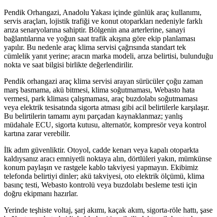
Pendik Orhangazi, Anadolu Yakası içinde günlük araç kullanımı,
servis araçları, lojistik trafiği ve konut otoparkları nedeniyle farklı
arıza senaryolarına sahiptir. Bölgenin ana arterlerine, sanayi
bağlantılarına ve yoğun saat trafik akışına göre ekip planlaması
yapılır. Bu nedenle araç klima servisi çağrısında standart tek
cümlelik yanıt yerine; aracın marka modeli, arıza belirtisi, bulunduğu
nokta ve saat bilgisi birlikte değerlendirilir.
Pendik orhangazi araç klima servisi arayan sürücüler çoğu zaman
marş basmama, akü bitmesi, klima soğutmaması, Webasto hata
vermesi, park kliması çalışmaması, araç buzdolabı soğutmaması
veya elektrik tesisatında sigorta atması gibi acil belirtilerle karşılaşır.
Bu belirtilerin tamamı aynı parçadan kaynaklanmaz; yanlış
müdahale ECU, sigorta kutusu, alternatör, kompresör veya kontrol
kartına zarar verebilir.
İlk adım güvenliktir. Otoyol, cadde kenarı veya kapalı otoparkta
kaldıysanız aracı emniyetli noktaya alın, dörtlüleri yakın, mümkünse
konum paylaşın ve rastgele kablo takviyesi yapmayın. Ekibimiz
telefonda belirtiyi dinler; akü takviyesi, oto elektrik ölçümü, klima
basınç testi, Webasto kontrolü veya buzdolabı besleme testi için
doğru ekipmanı hazırlar.
Yerinde teşhiste voltaj, şarj akımı, kaçak akım, sigorta-röle hattı, şase