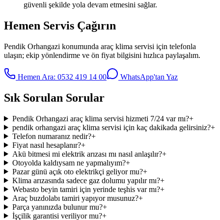
güvenli şekilde yola devam etmesini sağlar.
Hemen Servis Çağırın
Pendik Orhangazi
konumunda
araç klima servisi
için telefonla
ulaşın; ekip yönlendirme ve ön fiyat bilgisini hızlıca paylaşalım.
Hemen Ara:
0532 419 14 00
WhatsApp'tan Yaz
Sık Sorulan Sorular
Pendik Orhangazi araç klima servisi hizmeti 7/24 var mı?
+
pendik orhangazi araç klima servisi için kaç dakikada gelirsiniz?
+
Telefon numaranız nedir?
+
Fiyat nasıl hesaplanır?
+
Akü bitmesi mi elektrik arızası mı nasıl anlaşılır?
+
Otoyolda kaldıysam ne yapmalıyım?
+
Pazar günü açık oto elektrikçi geliyor mu?
+
Klima arızasında sadece gaz dolumu yapılır mı?
+
Webasto beyin tamiri için yerinde teşhis var mı?
+
Araç buzdolabı tamiri yapıyor musunuz?
+
Parça yanınızda bulunur mu?
+
İşçilik garantisi veriliyor mu?
+