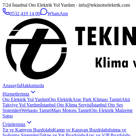
7/24 İstanbul Oto Elektrik Yol Yardım · info@tekinotoelektrik.com
0532 419 14 00
WhatsApp
Anasayfa
Hakkımızda
Hizmetlerimiz
Oto Elektrik Yol Yardım
Oto Elektrik
Araç Park Kliması Tamiri
Akü
Takviye Yol Yardım
İstanbul Oto Klima Servisi
İstanbul Oto Ses
Sistemleri
Webasto Tamiri
Marş Motoru Tamiri
Oto Elektrik Malzeme
Satışı
Ürünlerimiz
Tır ve Kamyon Buzdolabı
Kamp ve Karavan Buzdolabı
Isıtma ve
Soğutma Sistemleri
Tekne ve Yat Buzdolabı
Araç ve VIP Buzdolabı