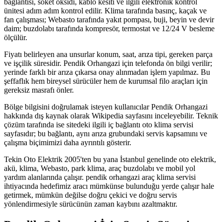
bağlantısı, soket oksidi, kablo kesiti ve ilgili elektronik kontrol
ünitesi adım adım kontrol edilir. Klima tarafında basınç, kaçak ve
fan çalışması; Webasto tarafında yakıt pompası, buji, beyin ve devir
daim; buzdolabı tarafında kompresör, termostat ve 12/24 V besleme
ölçülür.
Fiyatı belirleyen ana unsurlar konum, saat, arıza tipi, gereken parça
ve işçilik süresidir. Pendik Orhangazi için telefonda ön bilgi verilir;
yerinde farklı bir arıza çıkarsa onay alınmadan işlem yapılmaz. Bu
şeffaflık hem bireysel sürücüler hem de kurumsal filo araçları için
gereksiz masrafı önler.
Bölge bilgisini doğrulamak isteyen kullanıcılar Pendik Orhangazi
hakkında dış kaynak olarak Wikipedia sayfasını inceleyebilir. Teknik
çözüm tarafında ise sitedeki ilgili iç bağlantı oto klima servisi
sayfasıdır; bu bağlantı, aynı arıza grubundaki servis kapsamını ve
çalışma biçimimizi daha ayrıntılı gösterir.
Tekin Oto Elektrik 2005'ten bu yana İstanbul genelinde oto elektrik,
akü, klima, Webasto, park klima, araç buzdolabı ve mobil yol
yardım alanlarında çalışır. pendik orhangazi araç klima servisi
ihtiyacında hedefimiz aracı mümkünse bulunduğu yerde çalışır hale
getirmek, mümkün değilse doğru çekici ve doğru servis
yönlendirmesiyle sürücünün zaman kaybını azaltmaktır.