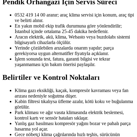
Pendik Orhangazi
İçin Servis Süreci
0532 419 14 00 aranır; araç klima servisi için konum, araç tipi
ve belirti alınır.
En yakın mobil ekip trafik durumuna göre yönlendirilir;
İstanbul içinde ortalama 25-45 dakika hedeflenir.
Aracın elektrik, akü, klima, Webasto veya buzdolabı sistemi
bilgisayarlı cihazlarla ölçülür.
Yerinde çözülebilen arızalarda onarım yapılır; parça
gerekiyorsa uygun alternatifler fiyatıyla açıklanır.
İşlem sonunda test, fatura, garanti bilgisi ve tekrar
yaşanmaması için bakım önerisi paylaşılır.
Belirtiler ve Kontrol Noktaları
Klima gazı eksikliği, kaçak, kompresör kavraması veya fan
arızası nedeniyle soğutma düşer.
Kabin filtresi tıkalıysa üfleme azalır, kötü koku ve buğulanma
görülür.
Park kliması ve ağır vasıta klimasında elektrik beslemesi,
kontrol kartı ve sensör hataları sıklaşır.
Yanlış gaz basılması kompresör yağını bozar ve pahalı parça
hasarına yol açar.
Gece nöbetçi klima çağrılarında hızlı teşhis, sürücünün