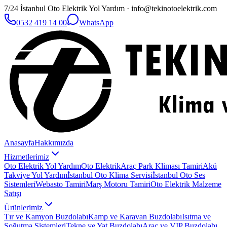
7/24 İstanbul Oto Elektrik Yol Yardım · info@tekinotoelektrik.com
0532 419 14 00
WhatsApp
Anasayfa
Hakkımızda
Hizmetlerimiz
Oto Elektrik Yol Yardım
Oto Elektrik
Araç Park Kliması Tamiri
Akü
Takviye Yol Yardım
İstanbul Oto Klima Servisi
İstanbul Oto Ses
Sistemleri
Webasto Tamiri
Marş Motoru Tamiri
Oto Elektrik Malzeme
Satışı
Ürünlerimiz
Tır ve Kamyon Buzdolabı
Kamp ve Karavan Buzdolabı
Isıtma ve
Soğutma Sistemleri
Tekne ve Yat Buzdolabı
Araç ve VIP Buzdolabı