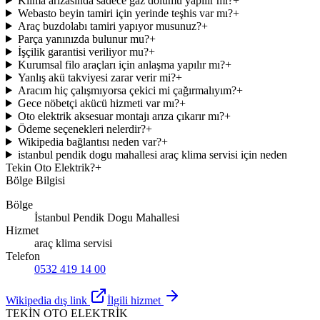
Klima arızasında sadece gaz dolumu yapılır mı?
+
Webasto beyin tamiri için yerinde teşhis var mı?
+
Araç buzdolabı tamiri yapıyor musunuz?
+
Parça yanınızda bulunur mu?
+
İşçilik garantisi veriliyor mu?
+
Kurumsal filo araçları için anlaşma yapılır mı?
+
Yanlış akü takviyesi zarar verir mi?
+
Aracım hiç çalışmıyorsa çekici mi çağırmalıyım?
+
Gece nöbetçi akücü hizmeti var mı?
+
Oto elektrik aksesuar montajı arıza çıkarır mı?
+
Ödeme seçenekleri nelerdir?
+
Wikipedia bağlantısı neden var?
+
istanbul pendik dogu mahallesi araç klima servisi için neden
Tekin Oto Elektrik?
+
Bölge Bilgisi
Bölge
İstanbul Pendik Dogu Mahallesi
Hizmet
araç klima servisi
Telefon
0532 419 14 00
Wikipedia dış link
İlgili hizmet
TEKİN OTO ELEKTRİK