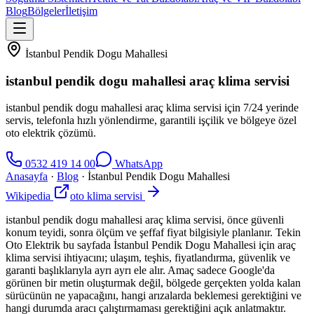
Blog
Bölgeler
İletişim
İstanbul Pendik Dogu Mahallesi
istanbul pendik dogu mahallesi araç klima servisi
istanbul pendik dogu mahallesi araç klima servisi için 7/24 yerinde
servis, telefonla hızlı yönlendirme, garantili işçilik ve bölgeye özel
oto elektrik çözümü.
0532 419 14 00
WhatsApp
Anasayfa
·
Blog
·
İstanbul Pendik Dogu Mahallesi
Wikipedia
oto klima servisi
istanbul pendik dogu mahallesi araç klima servisi, önce güvenli
konum teyidi, sonra ölçüm ve şeffaf fiyat bilgisiyle planlanır. Tekin
Oto Elektrik bu sayfada İstanbul Pendik Dogu Mahallesi için araç
klima servisi ihtiyacını; ulaşım, teşhis, fiyatlandırma, güvenlik ve
garanti başlıklarıyla ayrı ayrı ele alır. Amaç sadece Google'da
görünen bir metin oluşturmak değil, bölgede gerçekten yolda kalan
sürücünün ne yapacağını, hangi arızalarda beklemesi gerektiğini ve
hangi durumda aracı çalıştırmaması gerektiğini açık anlatmaktır.