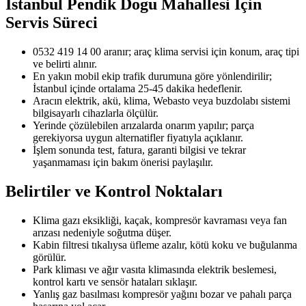
İstanbul Pendik Dogu Mahallesi
İçin
Servis Süreci
0532 419 14 00 aranır; araç klima servisi için konum, araç tipi
ve belirti alınır.
En yakın mobil ekip trafik durumuna göre yönlendirilir;
İstanbul içinde ortalama 25-45 dakika hedeflenir.
Aracın elektrik, akü, klima, Webasto veya buzdolabı sistemi
bilgisayarlı cihazlarla ölçülür.
Yerinde çözülebilen arızalarda onarım yapılır; parça
gerekiyorsa uygun alternatifler fiyatıyla açıklanır.
İşlem sonunda test, fatura, garanti bilgisi ve tekrar
yaşanmaması için bakım önerisi paylaşılır.
Belirtiler ve Kontrol Noktaları
Klima gazı eksikliği, kaçak, kompresör kavraması veya fan
arızası nedeniyle soğutma düşer.
Kabin filtresi tıkalıysa üfleme azalır, kötü koku ve buğulanma
görülür.
Park kliması ve ağır vasıta klimasında elektrik beslemesi,
kontrol kartı ve sensör hataları sıklaşır.
Yanlış gaz basılması kompresör yağını bozar ve pahalı parça