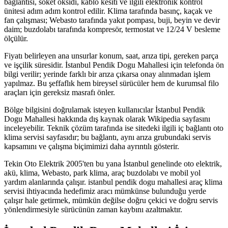
bağlantısı, soket oksidi, kablo kesiti ve ilgili elektronik kontrol
ünitesi adım adım kontrol edilir. Klima tarafında basınç, kaçak ve
fan çalışması; Webasto tarafında yakıt pompası, buji, beyin ve devir
daim; buzdolabı tarafında kompresör, termostat ve 12/24 V besleme
ölçülür.
Fiyatı belirleyen ana unsurlar konum, saat, arıza tipi, gereken parça
ve işçilik süresidir. İstanbul Pendik Dogu Mahallesi için telefonda ön
bilgi verilir; yerinde farklı bir arıza çıkarsa onay alınmadan işlem
yapılmaz. Bu şeffaflık hem bireysel sürücüler hem de kurumsal filo
araçları için gereksiz masrafı önler.
Bölge bilgisini doğrulamak isteyen kullanıcılar İstanbul Pendik
Dogu Mahallesi hakkında dış kaynak olarak Wikipedia sayfasını
inceleyebilir. Teknik çözüm tarafında ise sitedeki ilgili iç bağlantı oto
klima servisi sayfasıdır; bu bağlantı, aynı arıza grubundaki servis
kapsamını ve çalışma biçimimizi daha ayrıntılı gösterir.
Tekin Oto Elektrik 2005'ten bu yana İstanbul genelinde oto elektrik,
akü, klima, Webasto, park klima, araç buzdolabı ve mobil yol
yardım alanlarında çalışır. istanbul pendik dogu mahallesi araç klima
servisi ihtiyacında hedefimiz aracı mümkünse bulunduğu yerde
çalışır hale getirmek, mümkün değilse doğru çekici ve doğru servis
yönlendirmesiyle sürücünün zaman kaybını azaltmaktır.