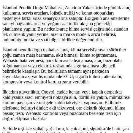
İstanbul Pendik Dogu Mahallesi, Anadolu Yakası içinde günlük araç
kullanımı, servis araçları, lojistik trafiği ve konut otoparkları
nedeniyle farklı arıza senaryolarına sahiptir. Bölgenin ana arterlerine,
sanayi bağlantılarına ve yoğun saat trafik akışına göre ekip
planlaması yapılır. Bu nedenle araç klima servisi çağrısında standart
tek cümlelik yanıt yerine; aracın marka modeli, arıza belirtisi,
bulunduğu nokta ve saat bilgisi birlikte değerlendirilir.
İstanbul pendik dogu mahallesi araç klima servisi arayan sürücüler
çoğu zaman marş basmama, akü bitmesi, klima soğutmaması,
Webasto hata vermesi, park kliması çalışmaması, araç buzdolabı
soğutmaması veya elektrik tesisatında sigorta atması gibi acil
belirtilerle karşılaşır. Bu belirtilerin tamamı aynı parçadan
kaynaklanmaz; yanlış müdahale ECU, sigorta kutusu, alternatör,
kompresör veya kontrol kartına zarar verebilir.
İlk adım güvenliktir. Otoyol, cadde kenarı veya kapalı otoparkta
kaldıysanız aracı emniyetli noktaya alın, dörtlüleri yakın, mümkünse
konum paylaşın ve rastgele kablo takviyesi yapmayın. Ekibimiz
telefonda belirtiyi dinler; akü takviyesi, oto elektrik ölçümü, klima
basınç testi, Webasto kontrolü veya buzdolabı besleme testi için
doğru ekipmanı hazırlar.
Yerinde teşhiste voltaj, şarj akımı, kaçak akım, sigorta-röle hattı, şase