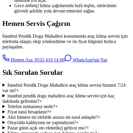
hasarına yol açar.
Gece nöbetçi klima çağrılarında hızlı teşhis, sürücünün
güvenli şekilde yola devam etmesini sağlar.
Hemen Servis Çağırın
İstanbul Pendik Dogu Mahallesi
konumunda
araç klima servisi
için
telefonla ulaşın; ekip yönlendirme ve ön fiyat bilgisini hızlıca
paylaşalım.
Hemen Ara:
0532 419 14 00
WhatsApp'tan Yaz
Sık Sorulan Sorular
İstanbul Pendik Dogu Mahallesi araç klima servisi hizmeti 7/24
var mı?
+
istanbul pendik dogu mahallesi araç klima servisi için kaç
dakikada gelirsiniz?
+
Telefon numaranız nedir?
+
Fiyat nasıl hesaplanır?
+
Akü bitmesi mi elektrik arızası mı nasıl anlaşılır?
+
Otoyolda kaldıysam ne yapmalıyım?
+
Pazar günü açık oto elektrikçi geliyor mu?
+