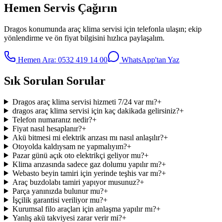
Hemen Servis Çağırın
Dragos
konumunda
araç klima servisi
için telefonla ulaşın; ekip
yönlendirme ve ön fiyat bilgisini hızlıca paylaşalım.
Hemen Ara:
0532 419 14 00
WhatsApp'tan Yaz
Sık Sorulan Sorular
Dragos araç klima servisi hizmeti 7/24 var mı?
+
dragos araç klima servisi için kaç dakikada gelirsiniz?
+
Telefon numaranız nedir?
+
Fiyat nasıl hesaplanır?
+
Akü bitmesi mi elektrik arızası mı nasıl anlaşılır?
+
Otoyolda kaldıysam ne yapmalıyım?
+
Pazar günü açık oto elektrikçi geliyor mu?
+
Klima arızasında sadece gaz dolumu yapılır mı?
+
Webasto beyin tamiri için yerinde teşhis var mı?
+
Araç buzdolabı tamiri yapıyor musunuz?
+
Parça yanınızda bulunur mu?
+
İşçilik garantisi veriliyor mu?
+
Kurumsal filo araçları için anlaşma yapılır mı?
+
Yanlış akü takviyesi zarar verir mi?
+