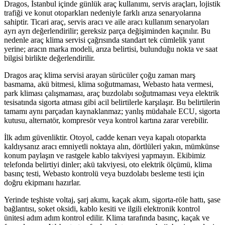
Dragos, İstanbul içinde günlük araç kullanımı, servis araçları, lojistik
trafiği ve konut otoparkları nedeniyle farklı arıza senaryolarına
sahiptir. Ticari araç, servis aracı ve aile aracı kullanım senaryoları
ayrı ayrı değerlendirilir; gereksiz parça değişiminden kaçınılır. Bu
nedenle araç klima servisi çağrısında standart tek cümlelik yanıt
yerine; aracın marka modeli, arıza belirtisi, bulunduğu nokta ve saat
bilgisi birlikte değerlendirilir.
Dragos araç klima servisi arayan sürücüler çoğu zaman marş
basmama, akü bitmesi, klima soğutmaması, Webasto hata vermesi,
park kliması çalışmaması, araç buzdolabı soğutmaması veya elektrik
tesisatında sigorta atması gibi acil belirtilerle karşılaşır. Bu belirtilerin
tamamı aynı parçadan kaynaklanmaz; yanlış müdahale ECU, sigorta
kutusu, alternatör, kompresör veya kontrol kartına zarar verebilir.
İlk adım güvenliktir. Otoyol, cadde kenarı veya kapalı otoparkta
kaldıysanız aracı emniyetli noktaya alın, dörtlüleri yakın, mümkünse
konum paylaşın ve rastgele kablo takviyesi yapmayın. Ekibimiz
telefonda belirtiyi dinler; akü takviyesi, oto elektrik ölçümü, klima
basınç testi, Webasto kontrolü veya buzdolabı besleme testi için
doğru ekipmanı hazırlar.
Yerinde teşhiste voltaj, şarj akımı, kaçak akım, sigorta-röle hattı, şase
bağlantısı, soket oksidi, kablo kesiti ve ilgili elektronik kontrol
ünitesi adım adım kontrol edilir. Klima tarafında basınç, kaçak ve