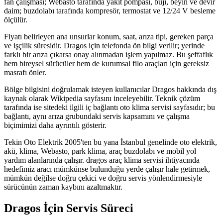
fan çalışması; Webasto tarafında yakıt pompası, buji, beyin ve devir
daim; buzdolabı tarafında kompresör, termostat ve 12/24 V besleme
ölçülür.
Fiyatı belirleyen ana unsurlar konum, saat, arıza tipi, gereken parça
ve işçilik süresidir. Dragos için telefonda ön bilgi verilir; yerinde
farklı bir arıza çıkarsa onay alınmadan işlem yapılmaz. Bu şeffaflık
hem bireysel sürücüler hem de kurumsal filo araçları için gereksiz
masrafı önler.
Bölge bilgisini doğrulamak isteyen kullanıcılar Dragos hakkında dış
kaynak olarak Wikipedia sayfasını inceleyebilir. Teknik çözüm
tarafında ise sitedeki ilgili iç bağlantı oto klima servisi sayfasıdır; bu
bağlantı, aynı arıza grubundaki servis kapsamını ve çalışma
biçimimizi daha ayrıntılı gösterir.
Tekin Oto Elektrik 2005'ten bu yana İstanbul genelinde oto elektrik,
akü, klima, Webasto, park klima, araç buzdolabı ve mobil yol
yardım alanlarında çalışır. dragos araç klima servisi ihtiyacında
hedefimiz aracı mümkünse bulunduğu yerde çalışır hale getirmek,
mümkün değilse doğru çekici ve doğru servis yönlendirmesiyle
sürücünün zaman kaybını azaltmaktır.
Dragos
İçin Servis Süreci