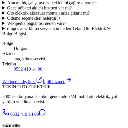
Aracım hiç çalışmıyorsa çekici mi çağırmalıyım?
+
Gece nöbetçi akücü hizmeti var mı?
+
Oto elektrik aksesuar montajı arıza çıkarır mı?
+
Ödeme seçenekleri nelerdir?
+
Wikipedia bağlantısı neden var?
+
dragos araç klima servisi için neden Tekin Oto Elektrik?
+
Bölge Bilgisi
Bölge
Dragos
Hizmet
araç klima servisi
Telefon
0532 419 14 00
Wikipedia dış link
İlgili hizmet
TEKİN OTO ELEKTRİK
2005'ten bu yana İstanbul genelinde 7/24 mobil oto elektrik, yol
yardım ve klima servisi.
0532 419 14 00
Hizmetler