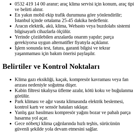
0532 419 14 00 aranır; araç klima servisi için konum, araç tipi
ve belirti alınır.
En yakın mobil ekip trafik durumuna göre yönlendirilir;
İstanbul içinde ortalama 25-45 dakika hedeflenir.
Aracın elektrik, akü, klima, Webasto veya buzdolabı sistemi
bilgisayarlı cihazlarla ölçülür.
Yerinde çözülebilen arızalarda onarım yapılır; parça
gerekiyorsa uygun alternatifler fiyatıyla açıklanır.
İşlem sonunda test, fatura, garanti bilgisi ve tekrar
yaşanmaması için bakım önerisi paylaşılır.
Belirtiler ve Kontrol Noktaları
Klima gazı eksikliği, kaçak, kompresör kavraması veya fan
arızası nedeniyle soğutma düşer.
Kabin filtresi tıkalıysa üfleme azalır, kötü koku ve buğulanma
görülür.
Park kliması ve ağır vasıta klimasında elektrik beslemesi,
kontrol kartı ve sensör hataları sıklaşır.
Yanlış gaz basılması kompresör yağını bozar ve pahalı parça
hasarına yol açar.
Gece nöbetçi klima çağrılarında hızlı teşhis, sürücünün
güvenli şekilde yola devam etmesini sağlar.