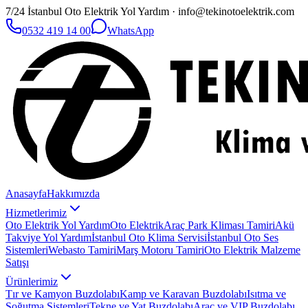
7/24 İstanbul Oto Elektrik Yol Yardım · info@tekinotoelektrik.com
0532 419 14 00
WhatsApp
Anasayfa
Hakkımızda
Hizmetlerimiz
Oto Elektrik Yol Yardım
Oto Elektrik
Araç Park Kliması Tamiri
Akü
Takviye Yol Yardım
İstanbul Oto Klima Servisi
İstanbul Oto Ses
Sistemleri
Webasto Tamiri
Marş Motoru Tamiri
Oto Elektrik Malzeme
Satışı
Ürünlerimiz
Tır ve Kamyon Buzdolabı
Kamp ve Karavan Buzdolabı
Isıtma ve
Soğutma Sistemleri
Tekne ve Yat Buzdolabı
Araç ve VIP Buzdolabı