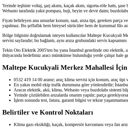
Yerinde teşhiste voltaj, şarj akımı, kaçak akım, sigorta-röle hattı, şase
Webasto tarafında yakıt pompası, buji, beyin ve devir daim; buzdolabı
Fiyatı belirleyen ana unsurlar konum, saat, arıza tipi, gereken parça ve
yapılmaz. Bu şeffaflık hem bireysel sürücüler hem de kurumsal filo araç
Bölge bilgisini doğrulamak isteyen kullanıcılar Maltepe Kucukyali Merk
servisi sayfasıdır; bu bağlantı, aynı arıza grubundaki servis kapsamını 
Tekin Oto Elektrik 2005'ten bu yana İstanbul genelinde oto elektrik, 
ihtiyacında hedefimiz aracı mümkünse bulunduğu yerde çalışır hale g
Maltepe Kucukyali Merkez Mahallesi
İçin
0532 419 14 00 aranır; araç klima servisi için konum, araç tipi ve 
En yakın mobil ekip trafik durumuna göre yönlendirilir; İstanbu
Aracın elektrik, akü, klima, Webasto veya buzdolabı sistemi bilgi
Yerinde çözülebilen arızalarda onarım yapılır; parça gerekiyorsa u
İşlem sonunda test, fatura, garanti bilgisi ve tekrar yaşanmaması 
Belirtiler ve Kontrol Noktaları
Klima gazı eksikliği, kaçak, kompresör kavraması veya fan arız