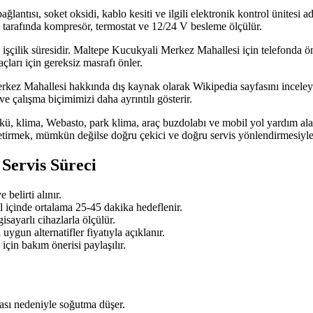
 bağlantısı, soket oksidi, kablo kesiti ve ilgili elektronik kontrol ünitesi
 tarafında kompresör, termostat ve 12/24 V besleme ölçülür.
 işçilik süresidir. Maltepe Kucukyali Merkez Mahallesi için telefonda ön 
ları için gereksiz masrafı önler.
ez Mahallesi hakkında dış kaynak olarak Wikipedia sayfasını inceleyebil
ve çalışma biçimimizi daha ayrıntılı gösterir.
akü, klima, Webasto, park klima, araç buzdolabı ve mobil yol yardım alan
etirmek, mümkün değilse doğru çekici ve doğru servis yönlendirmesiyl
 Servis Süreci
belirti alınır.
l içinde ortalama 25-45 dakika hedeflenir.
sayarlı cihazlarla ölçülür.
ygun alternatifler fiyatıyla açıklanır.
için bakım önerisi paylaşılır.
ası nedeniyle soğutma düşer.