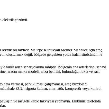
to elektrik çözümü.
to Elektrik bu sayfada Maltepe Kucukyali Merkez Mahallesi için araç
r metin oluşturmak değil, bölgede gerçekten yolda kalan sürücünün ne
e farklı arıza senaryolarına sahiptir. Bölgenin ana arterlerine, sanayi
rine; aracın marka modeli, arıza belirtisi, bulunduğu nokta ve saat
 hata vermesi, park kliması çalışmaması, araç buzdolabı
lış müdahale ECU, sigorta kutusu, alternatör, kompresör veya kontrol
 paylaşın ve rastgele kablo takviyesi yapmayın. Ekibimiz telefonda
lar.