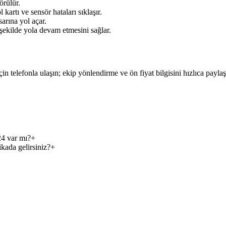
örülür.
kartı ve sensör hataları sıklaşır.
arına yol açar.
 şekilde yola devam etmesini sağlar.
çin telefonla ulaşın; ekip yönlendirme ve ön fiyat bilgisini hızlıca payla
24 var mı?
+
kada gelirsiniz?
+