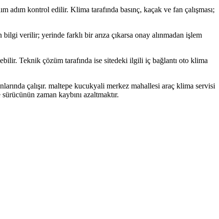
 adım adım kontrol edilir. Klima tarafında basınç, kaçak ve fan çalışması;
bilgi verilir; yerinde farklı bir arıza çıkarsa onay alınmadan işlem
ir. Teknik çözüm tarafında ise sitedeki ilgili iç bağlantı oto klima
larında çalışır. maltepe kucukyali merkez mahallesi araç klima servisi
e sürücünün zaman kaybını azaltmaktır.