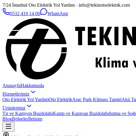
7/24 İstanbul Oto Elektrik Yol Yardım · info@tekinotoelektrik.com
0532 419 14 00
WhatsApp
Anasayfa
Hakkımızda
Hizmetlerimiz
Oto Elektrik Yol Yardım
Oto Elektrik
Araç Park Kliması Tamiri
Akü Ta
Ürünlerimiz
Tır ve Kamyon Buzdolabı
Kamp ve Karavan Buzdolabı
Isıtma ve Soğ
Blog
Bölgeler
İletişim