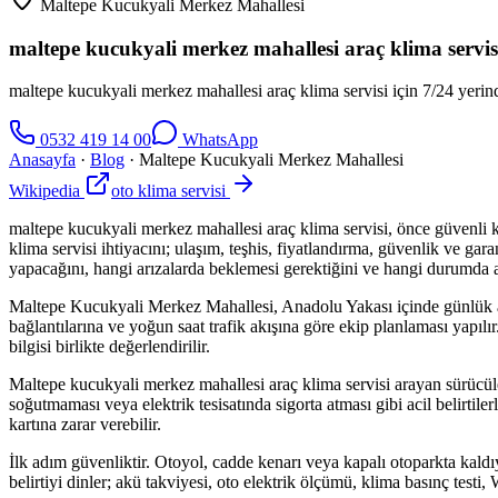
Maltepe Kucukyali Merkez Mahallesi
maltepe kucukyali merkez mahallesi araç klima servis
maltepe kucukyali merkez mahallesi araç klima servisi için 7/24 yerinde
0532 419 14 00
WhatsApp
Anasayfa
·
Blog
·
Maltepe Kucukyali Merkez Mahallesi
Wikipedia
oto klima servisi
maltepe kucukyali merkez mahallesi araç klima servisi, önce güvenli k
klima servisi ihtiyacını; ulaşım, teşhis, fiyatlandırma, güvenlik ve g
yapacağını, hangi arızalarda beklemesi gerektiğini ve hangi durumda ar
Maltepe Kucukyali Merkez Mahallesi, Anadolu Yakası içinde günlük araç k
bağlantılarına ve yoğun saat trafik akışına göre ekip planlaması yapılı
bilgisi birlikte değerlendirilir.
Maltepe kucukyali merkez mahallesi araç klima servisi arayan sürücü
soğutmaması veya elektrik tesisatında sigorta atması gibi acil belirti
kartına zarar verebilir.
İlk adım güvenliktir. Otoyol, cadde kenarı veya kapalı otoparkta kald
belirtiyi dinler; akü takviyesi, oto elektrik ölçümü, klima basınç test