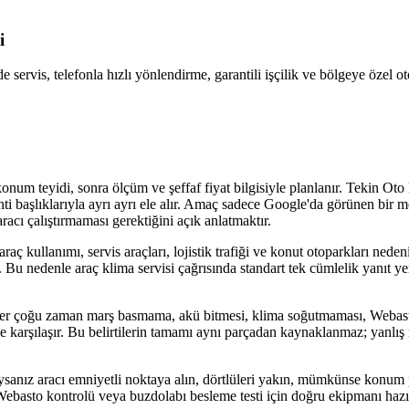
i
 servis, telefonla hızlı yönlendirme, garantili işçilik ve bölgeye özel o
onum teyidi, sonra ölçüm ve şeffaf fiyat bilgisiyle planlanır. Tekin O
aranti başlıklarıyla ayrı ayrı ele alır. Amaç sadece Google'da görünen bi
acı çalıştırmaması gerektiğini açık anlatmaktır.
ullanımı, servis araçları, lojistik trafiği ve konut otoparkları nedeniyl
r. Bu nedenle araç klima servisi çağrısında standart tek cümlelik yanıt ye
ler çoğu zaman marş basmama, akü bitmesi, klima soğutmaması, Webasto
lerle karşılaşır. Bu belirtilerin tamamı aynı parçadan kaynaklanmaz; yan
ıysanız aracı emniyetli noktaya alın, dörtlüleri yakın, mümkünse konum
i, Webasto kontrolü veya buzdolabı besleme testi için doğru ekipmanı hazır