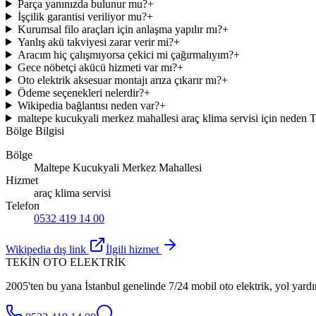
Parça yanınızda bulunur mu?
+
İşçilik garantisi veriliyor mu?
+
Kurumsal filo araçları için anlaşma yapılır mı?
+
Yanlış akü takviyesi zarar verir mi?
+
Aracım hiç çalışmıyorsa çekici mi çağırmalıyım?
+
Gece nöbetçi akücü hizmeti var mı?
+
Oto elektrik aksesuar montajı arıza çıkarır mı?
+
Ödeme seçenekleri nelerdir?
+
Wikipedia bağlantısı neden var?
+
maltepe kucukyali merkez mahallesi araç klima servisi için neden 
Bölge Bilgisi
Bölge
Maltepe Kucukyali Merkez Mahallesi
Hizmet
araç klima servisi
Telefon
0532 419 14 00
Wikipedia dış link
İlgili hizmet
TEKİN OTO ELEKTRİK
2005'ten bu yana İstanbul genelinde 7/24 mobil oto elektrik, yol yardı