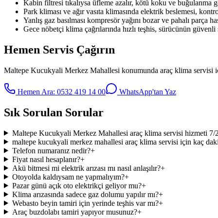
Kabin filtresi tıkalıysa üfleme azalır, kötü koku ve buğulanma g
Park kliması ve ağır vasıta klimasında elektrik beslemesi, kontrol 
Yanlış gaz basılması kompresör yağını bozar ve pahalı parça has
Gece nöbetçi klima çağrılarında hızlı teşhis, sürücünün güvenli
Hemen Servis Çağırın
Maltepe Kucukyali Merkez Mahallesi
konumunda
araç klima servisi
i
Hemen Ara:
0532 419 14 00
WhatsApp'tan Yaz
Sık Sorulan Sorular
Maltepe Kucukyali Merkez Mahallesi araç klima servisi hizmeti 7/
maltepe kucukyali merkez mahallesi araç klima servisi için kaç daki
Telefon numaranız nedir?
+
Fiyat nasıl hesaplanır?
+
Akü bitmesi mi elektrik arızası mı nasıl anlaşılır?
+
Otoyolda kaldıysam ne yapmalıyım?
+
Pazar günü açık oto elektrikçi geliyor mu?
+
Klima arızasında sadece gaz dolumu yapılır mı?
+
Webasto beyin tamiri için yerinde teşhis var mı?
+
Araç buzdolabı tamiri yapıyor musunuz?
+