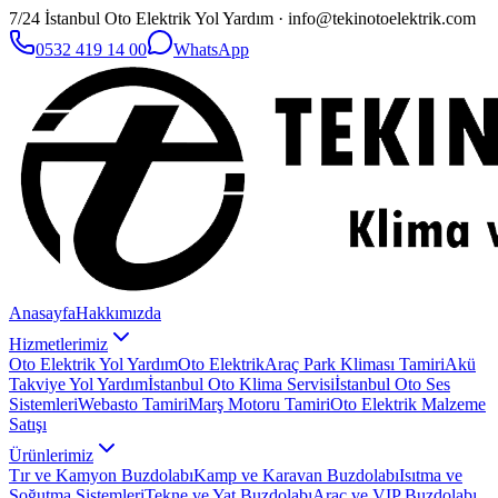
7/24 İstanbul Oto Elektrik Yol Yardım · info@tekinotoelektrik.com
0532 419 14 00
WhatsApp
Anasayfa
Hakkımızda
Hizmetlerimiz
Oto Elektrik Yol Yardım
Oto Elektrik
Araç Park Kliması Tamiri
Akü
Takviye Yol Yardım
İstanbul Oto Klima Servisi
İstanbul Oto Ses
Sistemleri
Webasto Tamiri
Marş Motoru Tamiri
Oto Elektrik Malzeme
Satışı
Ürünlerimiz
Tır ve Kamyon Buzdolabı
Kamp ve Karavan Buzdolabı
Isıtma ve
Soğutma Sistemleri
Tekne ve Yat Buzdolabı
Araç ve VIP Buzdolabı