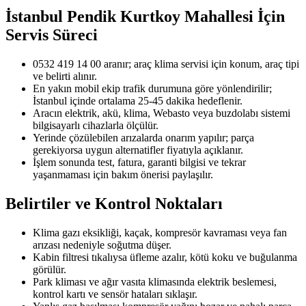
İstanbul Pendik Kurtkoy Mahallesi
İçin
Servis Süreci
0532 419 14 00 aranır; araç klima servisi için konum, araç tipi
ve belirti alınır.
En yakın mobil ekip trafik durumuna göre yönlendirilir;
İstanbul içinde ortalama 25-45 dakika hedeflenir.
Aracın elektrik, akü, klima, Webasto veya buzdolabı sistemi
bilgisayarlı cihazlarla ölçülür.
Yerinde çözülebilen arızalarda onarım yapılır; parça
gerekiyorsa uygun alternatifler fiyatıyla açıklanır.
İşlem sonunda test, fatura, garanti bilgisi ve tekrar
yaşanmaması için bakım önerisi paylaşılır.
Belirtiler ve Kontrol Noktaları
Klima gazı eksikliği, kaçak, kompresör kavraması veya fan
arızası nedeniyle soğutma düşer.
Kabin filtresi tıkalıysa üfleme azalır, kötü koku ve buğulanma
görülür.
Park kliması ve ağır vasıta klimasında elektrik beslemesi,
kontrol kartı ve sensör hataları sıklaşır.