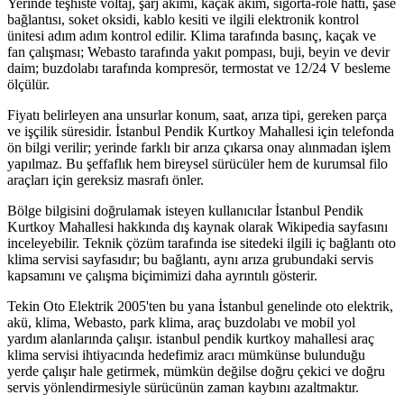
Yerinde teşhiste voltaj, şarj akımı, kaçak akım, sigorta-röle hattı, şase
bağlantısı, soket oksidi, kablo kesiti ve ilgili elektronik kontrol
ünitesi adım adım kontrol edilir. Klima tarafında basınç, kaçak ve
fan çalışması; Webasto tarafında yakıt pompası, buji, beyin ve devir
daim; buzdolabı tarafında kompresör, termostat ve 12/24 V besleme
ölçülür.
Fiyatı belirleyen ana unsurlar konum, saat, arıza tipi, gereken parça
ve işçilik süresidir. İstanbul Pendik Kurtkoy Mahallesi için telefonda
ön bilgi verilir; yerinde farklı bir arıza çıkarsa onay alınmadan işlem
yapılmaz. Bu şeffaflık hem bireysel sürücüler hem de kurumsal filo
araçları için gereksiz masrafı önler.
Bölge bilgisini doğrulamak isteyen kullanıcılar İstanbul Pendik
Kurtkoy Mahallesi hakkında dış kaynak olarak Wikipedia sayfasını
inceleyebilir. Teknik çözüm tarafında ise sitedeki ilgili iç bağlantı oto
klima servisi sayfasıdır; bu bağlantı, aynı arıza grubundaki servis
kapsamını ve çalışma biçimimizi daha ayrıntılı gösterir.
Tekin Oto Elektrik 2005'ten bu yana İstanbul genelinde oto elektrik,
akü, klima, Webasto, park klima, araç buzdolabı ve mobil yol
yardım alanlarında çalışır. istanbul pendik kurtkoy mahallesi araç
klima servisi ihtiyacında hedefimiz aracı mümkünse bulunduğu
yerde çalışır hale getirmek, mümkün değilse doğru çekici ve doğru
servis yönlendirmesiyle sürücünün zaman kaybını azaltmaktır.