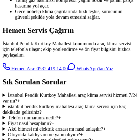
Yanlış gaz basılması kompresör yağını bozar ve pahalı parça
hasarına yol açar.
Gece nöbetçi klima çağrılarında hızlı teşhis, sürücünün
güvenli şekilde yola devam etmesini sağlar.
Hemen Servis Çağırın
İstanbul Pendik Kurtkoy Mahallesi
konumunda
araç klima servisi
için telefonla ulaşın; ekip yönlendirme ve ön fiyat bilgisini hızlıca
paylaşalım.
Hemen Ara:
0532 419 14 00
WhatsApp'tan Yaz
Sık Sorulan Sorular
İstanbul Pendik Kurtkoy Mahallesi araç klima servisi hizmeti 7/24
var mı?
+
istanbul pendik kurtkoy mahallesi araç klima servisi için kaç
dakikada gelirsiniz?
+
Telefon numaranız nedir?
+
Fiyat nasıl hesaplanır?
+
Akü bitmesi mi elektrik arızası mı nasıl anlaşılır?
+
Otoyolda kaldıysam ne yapmalıyım?
+