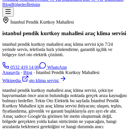
Blog
Bölgeler
İletişim
İstanbul Pendik Kurtkoy Mahallesi
istanbul pendik kurtkoy mahallesi araç klima servisi
istanbul pendik kurtkoy mahallesi araç klima servisi için 7/24
yerinde servis, telefonla hızlı yönlendirme, garantili işçilik ve
bölgeye özel oto elektrik çözümü.
0532 419 14 00
WhatsApp
Anasayfa
·
Blog
·
İstanbul Pendik Kurtkoy Mahallesi
Wikipedia
oto klima servisi
istanbul pendik kurtkoy mahallesi araç klima servisi, çekiciye
başvurmadan önce aracın bulunduğu noktada gerçek arıza kaynağını
bulmayı hedefler. Tekin Oto Elektrik bu sayfada İstanbul Pendik
Kurtkoy Mahallesi için araç klima servisi ihtiyacını; ulaşım, teşhis,
fiyatlandırma, güvenlik ve garanti başlıklarıyla ayrı ayrı ele alır.
Amaç sadece Google'da görünen bir metin oluşturmak değil,
bölgede gerçekten yolda kalan sürücünün ne yapacağını, hangi
arızalarda beklemesi gerektiğini ve hangi durumda aracı