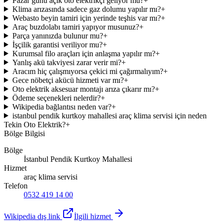
Pazar günü açık oto elektrikçi geliyor mu?
+
Klima arızasında sadece gaz dolumu yapılır mı?
+
Webasto beyin tamiri için yerinde teşhis var mı?
+
Araç buzdolabı tamiri yapıyor musunuz?
+
Parça yanınızda bulunur mu?
+
İşçilik garantisi veriliyor mu?
+
Kurumsal filo araçları için anlaşma yapılır mı?
+
Yanlış akü takviyesi zarar verir mi?
+
Aracım hiç çalışmıyorsa çekici mi çağırmalıyım?
+
Gece nöbetçi akücü hizmeti var mı?
+
Oto elektrik aksesuar montajı arıza çıkarır mı?
+
Ödeme seçenekleri nelerdir?
+
Wikipedia bağlantısı neden var?
+
istanbul pendik kurtkoy mahallesi araç klima servisi için neden
Tekin Oto Elektrik?
+
Bölge Bilgisi
Bölge
İstanbul Pendik Kurtkoy Mahallesi
Hizmet
araç klima servisi
Telefon
0532 419 14 00
Wikipedia dış link
İlgili hizmet