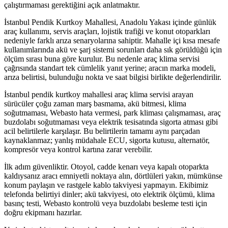
çalıştırmaması gerektiğini açık anlatmaktır.
İstanbul Pendik Kurtkoy Mahallesi, Anadolu Yakası içinde günlük
araç kullanımı, servis araçları, lojistik trafiği ve konut otoparkları
nedeniyle farklı arıza senaryolarına sahiptir. Mahalle içi kısa mesafe
kullanımlarında akü ve şarj sistemi sorunları daha sık görüldüğü için
ölçüm sırası buna göre kurulur. Bu nedenle araç klima servisi
çağrısında standart tek cümlelik yanıt yerine; aracın marka modeli,
arıza belirtisi, bulunduğu nokta ve saat bilgisi birlikte değerlendirilir.
İstanbul pendik kurtkoy mahallesi araç klima servisi arayan
sürücüler çoğu zaman marş basmama, akü bitmesi, klima
soğutmaması, Webasto hata vermesi, park kliması çalışmaması, araç
buzdolabı soğutmaması veya elektrik tesisatında sigorta atması gibi
acil belirtilerle karşılaşır. Bu belirtilerin tamamı aynı parçadan
kaynaklanmaz; yanlış müdahale ECU, sigorta kutusu, alternatör,
kompresör veya kontrol kartına zarar verebilir.
İlk adım güvenliktir. Otoyol, cadde kenarı veya kapalı otoparkta
kaldıysanız aracı emniyetli noktaya alın, dörtlüleri yakın, mümkünse
konum paylaşın ve rastgele kablo takviyesi yapmayın. Ekibimiz
telefonda belirtiyi dinler; akü takviyesi, oto elektrik ölçümü, klima
basınç testi, Webasto kontrolü veya buzdolabı besleme testi için
doğru ekipmanı hazırlar.