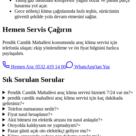
Yanlış gaz basılması kompresör yağını bozar ve pahalı parça
hasarına yol açar.
Gece nöbetçi klima çağrılarında hızlı teşhis, sürücünün
güvenli şekilde yola devam etmesini sağlar.
Hemen Servis Çağırın
Pendik Camlik Mahallesi
konumunda
araç klima servisi
için
telefonla ulaşın; ekip yönlendirme ve ön fiyat bilgisini hızlıca
paylaşalım.
Hemen Ara:
0532 419 14 00
WhatsApp'tan Yaz
Sık Sorulan Sorular
Pendik Camlik Mahallesi araç klima servisi hizmeti 7/24 var mı?
+
pendik camlik mahallesi araç klima servisi için kaç dakikada
gelirsiniz?
+
Telefon numaranız nedir?
+
Fiyat nasıl hesaplanır?
+
Akü bitmesi mi elektrik arızası mı nasıl anlaşılır?
+
Otoyolda kaldıysam ne yapmalıyım?
+
Pazar günü açık oto elektrikçi geliyor mu?
+