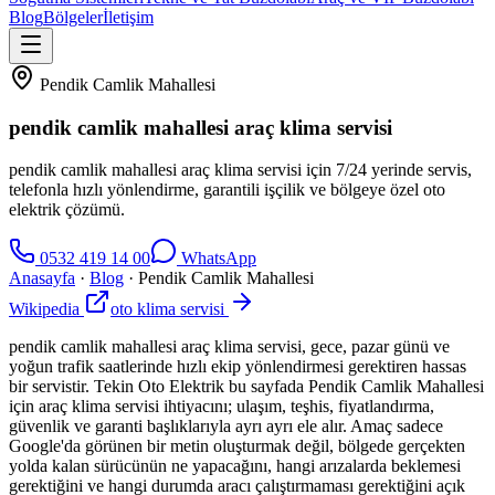
Blog
Bölgeler
İletişim
Pendik Camlik Mahallesi
pendik camlik mahallesi araç klima servisi
pendik camlik mahallesi araç klima servisi için 7/24 yerinde servis,
telefonla hızlı yönlendirme, garantili işçilik ve bölgeye özel oto
elektrik çözümü.
0532 419 14 00
WhatsApp
Anasayfa
·
Blog
·
Pendik Camlik Mahallesi
Wikipedia
oto klima servisi
pendik camlik mahallesi araç klima servisi, gece, pazar günü ve
yoğun trafik saatlerinde hızlı ekip yönlendirmesi gerektiren hassas
bir servistir. Tekin Oto Elektrik bu sayfada Pendik Camlik Mahallesi
için araç klima servisi ihtiyacını; ulaşım, teşhis, fiyatlandırma,
güvenlik ve garanti başlıklarıyla ayrı ayrı ele alır. Amaç sadece
Google'da görünen bir metin oluşturmak değil, bölgede gerçekten
yolda kalan sürücünün ne yapacağını, hangi arızalarda beklemesi
gerektiğini ve hangi durumda aracı çalıştırmaması gerektiğini açık