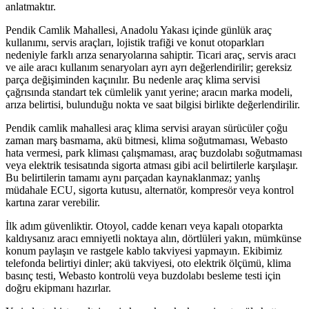
anlatmaktır.
Pendik Camlik Mahallesi, Anadolu Yakası içinde günlük araç
kullanımı, servis araçları, lojistik trafiği ve konut otoparkları
nedeniyle farklı arıza senaryolarına sahiptir. Ticari araç, servis aracı
ve aile aracı kullanım senaryoları ayrı ayrı değerlendirilir; gereksiz
parça değişiminden kaçınılır. Bu nedenle araç klima servisi
çağrısında standart tek cümlelik yanıt yerine; aracın marka modeli,
arıza belirtisi, bulunduğu nokta ve saat bilgisi birlikte değerlendirilir.
Pendik camlik mahallesi araç klima servisi arayan sürücüler çoğu
zaman marş basmama, akü bitmesi, klima soğutmaması, Webasto
hata vermesi, park kliması çalışmaması, araç buzdolabı soğutmaması
veya elektrik tesisatında sigorta atması gibi acil belirtilerle karşılaşır.
Bu belirtilerin tamamı aynı parçadan kaynaklanmaz; yanlış
müdahale ECU, sigorta kutusu, alternatör, kompresör veya kontrol
kartına zarar verebilir.
İlk adım güvenliktir. Otoyol, cadde kenarı veya kapalı otoparkta
kaldıysanız aracı emniyetli noktaya alın, dörtlüleri yakın, mümkünse
konum paylaşın ve rastgele kablo takviyesi yapmayın. Ekibimiz
telefonda belirtiyi dinler; akü takviyesi, oto elektrik ölçümü, klima
basınç testi, Webasto kontrolü veya buzdolabı besleme testi için
doğru ekipmanı hazırlar.