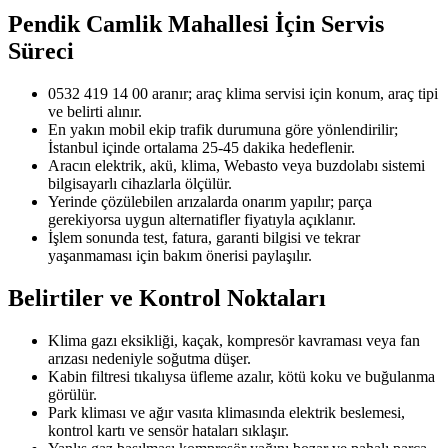
Pendik Camlik Mahallesi
İçin Servis
Süreci
0532 419 14 00 aranır; araç klima servisi için konum, araç tipi
ve belirti alınır.
En yakın mobil ekip trafik durumuna göre yönlendirilir;
İstanbul içinde ortalama 25-45 dakika hedeflenir.
Aracın elektrik, akü, klima, Webasto veya buzdolabı sistemi
bilgisayarlı cihazlarla ölçülür.
Yerinde çözülebilen arızalarda onarım yapılır; parça
gerekiyorsa uygun alternatifler fiyatıyla açıklanır.
İşlem sonunda test, fatura, garanti bilgisi ve tekrar
yaşanmaması için bakım önerisi paylaşılır.
Belirtiler ve Kontrol Noktaları
Klima gazı eksikliği, kaçak, kompresör kavraması veya fan
arızası nedeniyle soğutma düşer.
Kabin filtresi tıkalıysa üfleme azalır, kötü koku ve buğulanma
görülür.
Park kliması ve ağır vasıta klimasında elektrik beslemesi,
kontrol kartı ve sensör hataları sıklaşır.