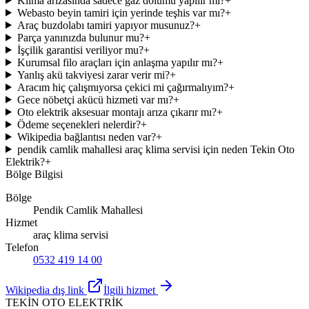
Klima arızasında sadece gaz dolumu yapılır mı?
+
Webasto beyin tamiri için yerinde teşhis var mı?
+
Araç buzdolabı tamiri yapıyor musunuz?
+
Parça yanınızda bulunur mu?
+
İşçilik garantisi veriliyor mu?
+
Kurumsal filo araçları için anlaşma yapılır mı?
+
Yanlış akü takviyesi zarar verir mi?
+
Aracım hiç çalışmıyorsa çekici mi çağırmalıyım?
+
Gece nöbetçi akücü hizmeti var mı?
+
Oto elektrik aksesuar montajı arıza çıkarır mı?
+
Ödeme seçenekleri nelerdir?
+
Wikipedia bağlantısı neden var?
+
pendik camlik mahallesi araç klima servisi için neden Tekin Oto
Elektrik?
+
Bölge Bilgisi
Bölge
Pendik Camlik Mahallesi
Hizmet
araç klima servisi
Telefon
0532 419 14 00
Wikipedia dış link
İlgili hizmet
TEKİN OTO ELEKTRİK