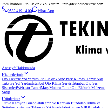
7/24 İstanbul Oto Elektrik Yol Yardım · info@tekinotoelektrik.com
0532 419 14 00
WhatsApp
Anasayfa
Hakkımızda
Hizmetlerimiz
Oto Elektrik Yol Yardım
Oto Elektrik
Araç Park Kliması Tamiri
Akü
Takviye Yol Yardım
İstanbul Oto Klima Servisi
İstanbul Oto Ses
Sistemleri
Webasto Tamiri
Marş Motoru Tamiri
Oto Elektrik Malzeme
Satışı
Ürünlerimiz
Tır ve Kamyon Buzdolabı
Kamp ve Karavan Buzdolabı
Isıtma ve
Soğutma Sistemleri
Tekne ve Yat Buzdolabı
Araç ve VIP Buzdolabı