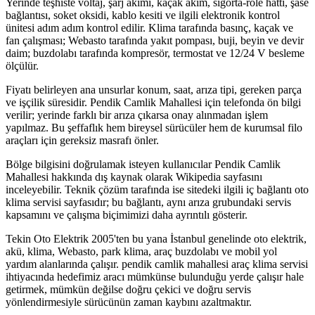
Yerinde teşhiste voltaj, şarj akımı, kaçak akım, sigorta-röle hattı, şase
bağlantısı, soket oksidi, kablo kesiti ve ilgili elektronik kontrol
ünitesi adım adım kontrol edilir. Klima tarafında basınç, kaçak ve
fan çalışması; Webasto tarafında yakıt pompası, buji, beyin ve devir
daim; buzdolabı tarafında kompresör, termostat ve 12/24 V besleme
ölçülür.
Fiyatı belirleyen ana unsurlar konum, saat, arıza tipi, gereken parça
ve işçilik süresidir. Pendik Camlik Mahallesi için telefonda ön bilgi
verilir; yerinde farklı bir arıza çıkarsa onay alınmadan işlem
yapılmaz. Bu şeffaflık hem bireysel sürücüler hem de kurumsal filo
araçları için gereksiz masrafı önler.
Bölge bilgisini doğrulamak isteyen kullanıcılar Pendik Camlik
Mahallesi hakkında dış kaynak olarak Wikipedia sayfasını
inceleyebilir. Teknik çözüm tarafında ise sitedeki ilgili iç bağlantı oto
klima servisi sayfasıdır; bu bağlantı, aynı arıza grubundaki servis
kapsamını ve çalışma biçimimizi daha ayrıntılı gösterir.
Tekin Oto Elektrik 2005'ten bu yana İstanbul genelinde oto elektrik,
akü, klima, Webasto, park klima, araç buzdolabı ve mobil yol
yardım alanlarında çalışır. pendik camlik mahallesi araç klima servisi
ihtiyacında hedefimiz aracı mümkünse bulunduğu yerde çalışır hale
getirmek, mümkün değilse doğru çekici ve doğru servis
yönlendirmesiyle sürücünün zaman kaybını azaltmaktır.