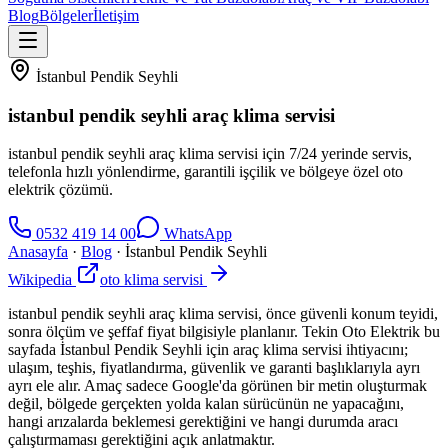
Blog
Bölgeler
İletişim
İstanbul Pendik Seyhli
istanbul pendik seyhli araç klima servisi
istanbul pendik seyhli araç klima servisi için 7/24 yerinde servis,
telefonla hızlı yönlendirme, garantili işçilik ve bölgeye özel oto
elektrik çözümü.
0532 419 14 00
WhatsApp
Anasayfa
·
Blog
·
İstanbul Pendik Seyhli
Wikipedia
oto klima servisi
istanbul pendik seyhli araç klima servisi, önce güvenli konum teyidi,
sonra ölçüm ve şeffaf fiyat bilgisiyle planlanır. Tekin Oto Elektrik bu
sayfada İstanbul Pendik Seyhli için araç klima servisi ihtiyacını;
ulaşım, teşhis, fiyatlandırma, güvenlik ve garanti başlıklarıyla ayrı
ayrı ele alır. Amaç sadece Google'da görünen bir metin oluşturmak
değil, bölgede gerçekten yolda kalan sürücünün ne yapacağını,
hangi arızalarda beklemesi gerektiğini ve hangi durumda aracı
çalıştırmaması gerektiğini açık anlatmaktır.