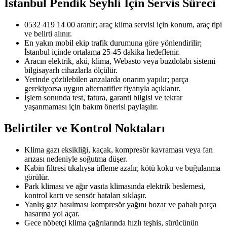
İstanbul Pendik Seyhli
İçin Servis Süreci
0532 419 14 00 aranır; araç klima servisi için konum, araç tipi
ve belirti alınır.
En yakın mobil ekip trafik durumuna göre yönlendirilir;
İstanbul içinde ortalama 25-45 dakika hedeflenir.
Aracın elektrik, akü, klima, Webasto veya buzdolabı sistemi
bilgisayarlı cihazlarla ölçülür.
Yerinde çözülebilen arızalarda onarım yapılır; parça
gerekiyorsa uygun alternatifler fiyatıyla açıklanır.
İşlem sonunda test, fatura, garanti bilgisi ve tekrar
yaşanmaması için bakım önerisi paylaşılır.
Belirtiler ve Kontrol Noktaları
Klima gazı eksikliği, kaçak, kompresör kavraması veya fan
arızası nedeniyle soğutma düşer.
Kabin filtresi tıkalıysa üfleme azalır, kötü koku ve buğulanma
görülür.
Park kliması ve ağır vasıta klimasında elektrik beslemesi,
kontrol kartı ve sensör hataları sıklaşır.
Yanlış gaz basılması kompresör yağını bozar ve pahalı parça
hasarına yol açar.
Gece nöbetçi klima çağrılarında hızlı teşhis, sürücünün