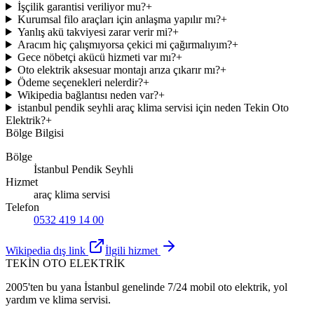
İşçilik garantisi veriliyor mu?
+
Kurumsal filo araçları için anlaşma yapılır mı?
+
Yanlış akü takviyesi zarar verir mi?
+
Aracım hiç çalışmıyorsa çekici mi çağırmalıyım?
+
Gece nöbetçi akücü hizmeti var mı?
+
Oto elektrik aksesuar montajı arıza çıkarır mı?
+
Ödeme seçenekleri nelerdir?
+
Wikipedia bağlantısı neden var?
+
istanbul pendik seyhli araç klima servisi için neden Tekin Oto
Elektrik?
+
Bölge Bilgisi
Bölge
İstanbul Pendik Seyhli
Hizmet
araç klima servisi
Telefon
0532 419 14 00
Wikipedia dış link
İlgili hizmet
TEKİN OTO ELEKTRİK
2005'ten bu yana İstanbul genelinde 7/24 mobil oto elektrik, yol
yardım ve klima servisi.