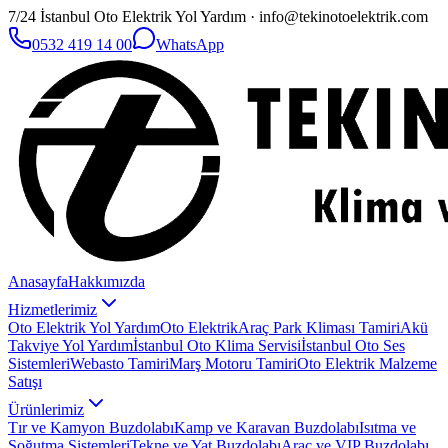
7/24 İstanbul Oto Elektrik Yol Yardım · info@tekinotoelektrik.com
0532 419 14 00
WhatsApp
Anasayfa
Hakkımızda
Hizmetlerimiz
Oto Elektrik Yol Yardım
Oto Elektrik
Araç Park Kliması Tamiri
Akü
Takviye Yol Yardım
İstanbul Oto Klima Servisi
İstanbul Oto Ses
Sistemleri
Webasto Tamiri
Marş Motoru Tamiri
Oto Elektrik Malzeme
Satışı
Ürünlerimiz
Tır ve Kamyon Buzdolabı
Kamp ve Karavan Buzdolabı
Isıtma ve
Soğutma Sistemleri
Tekne ve Yat Buzdolabı
Araç ve VIP Buzdolabı