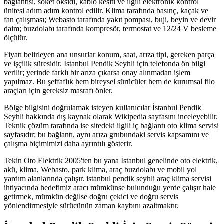
bağlantısı, soket oksidi, kablo kesiti ve ilgili elektronik kontrol
ünitesi adım adım kontrol edilir. Klima tarafında basınç, kaçak ve
fan çalışması; Webasto tarafında yakıt pompası, buji, beyin ve devir
daim; buzdolabı tarafında kompresör, termostat ve 12/24 V besleme
ölçülür.
Fiyatı belirleyen ana unsurlar konum, saat, arıza tipi, gereken parça
ve işçilik süresidir. İstanbul Pendik Seyhli için telefonda ön bilgi
verilir; yerinde farklı bir arıza çıkarsa onay alınmadan işlem
yapılmaz. Bu şeffaflık hem bireysel sürücüler hem de kurumsal filo
araçları için gereksiz masrafı önler.
Bölge bilgisini doğrulamak isteyen kullanıcılar İstanbul Pendik
Seyhli hakkında dış kaynak olarak Wikipedia sayfasını inceleyebilir.
Teknik çözüm tarafında ise sitedeki ilgili iç bağlantı oto klima servisi
sayfasıdır; bu bağlantı, aynı arıza grubundaki servis kapsamını ve
çalışma biçimimizi daha ayrıntılı gösterir.
Tekin Oto Elektrik 2005'ten bu yana İstanbul genelinde oto elektrik,
akü, klima, Webasto, park klima, araç buzdolabı ve mobil yol
yardım alanlarında çalışır. istanbul pendik seyhli araç klima servisi
ihtiyacında hedefimiz aracı mümkünse bulunduğu yerde çalışır hale
getirmek, mümkün değilse doğru çekici ve doğru servis
yönlendirmesiyle sürücünün zaman kaybını azaltmaktır.