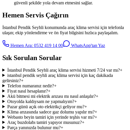
güvenli şekilde yola devam etmesini sağlar.
Hemen Servis Çağırın
İstanbul Pendik Seyhli
konumunda
araç klima servisi
için telefonla
ulaşın; ekip yönlendirme ve ön fiyat bilgisini hızlıca paylaşalım.
Hemen Ara:
0532 419 14 00
WhatsApp'tan Yaz
Sık Sorulan Sorular
İstanbul Pendik Seyhli araç klima servisi hizmeti 7/24 var mı?
+
istanbul pendik seyhli araç klima servisi için kaç dakikada
gelirsiniz?
+
Telefon numaranız nedir?
+
Fiyat nasıl hesaplanır?
+
Akü bitmesi mi elektrik arızası mı nasıl anlaşılır?
+
Otoyolda kaldıysam ne yapmalıyım?
+
Pazar günü açık oto elektrikçi geliyor mu?
+
Klima arızasında sadece gaz dolumu yapılır mı?
+
Webasto beyin tamiri için yerinde teşhis var mı?
+
Araç buzdolabı tamiri yapıyor musunuz?
+
Parça yanınızda bulunur mu?
+