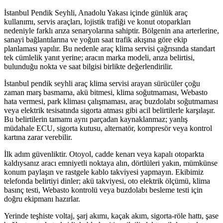
İstanbul Pendik Seyhli, Anadolu Yakası içinde günlük araç
kullanımı, servis araçları, lojistik trafiği ve konut otoparkları
nedeniyle farklı arıza senaryolarına sahiptir. Bölgenin ana arterlerine,
sanayi bağlantılarına ve yoğun saat trafik akışına göre ekip
planlaması yapılır. Bu nedenle araç klima servisi çağrısında standart
tek cümlelik yanıt yerine; aracın marka modeli, arıza belirtisi,
bulunduğu nokta ve saat bilgisi birlikte değerlendirilir.
İstanbul pendik seyhli araç klima servisi arayan sürücüler çoğu
zaman marş basmama, akü bitmesi, klima soğutmaması, Webasto
hata vermesi, park kliması çalışmaması, araç buzdolabı soğutmaması
veya elektrik tesisatında sigorta atması gibi acil belirtilerle karşılaşır.
Bu belirtilerin tamamı aynı parçadan kaynaklanmaz; yanlış
müdahale ECU, sigorta kutusu, alternatör, kompresör veya kontrol
kartına zarar verebilir.
İlk adım güvenliktir. Otoyol, cadde kenarı veya kapalı otoparkta
kaldıysanız aracı emniyetli noktaya alın, dörtlüleri yakın, mümkünse
konum paylaşın ve rastgele kablo takviyesi yapmayın. Ekibimiz
telefonda belirtiyi dinler; akü takviyesi, oto elektrik ölçümü, klima
basınç testi, Webasto kontrolü veya buzdolabı besleme testi için
doğru ekipmanı hazırlar.
Yerinde teşhiste voltaj, şarj akımı, kaçak akım, sigorta-röle hattı, şase