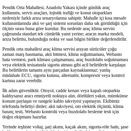
Pendik Orta Mahallesi, Anadolu Yakası içinde günlük araç
kullanımı, servis araçları, lojistik trafiği ve konut otoparkları
nedeniyle farklı arıza senaryolarına sahiptir. Mahalle içi kısa mesafe
kullanımlarında akü ve şarj sistemi sorunları daha sık görüldüğü için
ölçüm sırası buna göre kurulur. Bu nedenle araç klima servisi
çağrısında standart tek cümlelik yanıt yerine; aracın marka modeli,
arıza belirtisi, bulunduğu nokta ve saat bilgisi birlikte değerlendirilir.
Pendik orta mahallesi araç klima servisi arayan sürücüler çoğu
zaman marş basmama, akü bitmesi, klima soğutmaması, Webasto
hata vermesi, park kliması çalışmaması, araç buzdolabı soğutmaması
veya elektrik tesisatında sigorta atması gibi acil belirtilerle karşılaşır.
Bu belirtilerin tamamı aynı parçadan kaynaklanmaz; yanlış
müdahale ECU, sigorta kutusu, alternatör, kompresör veya kontrol
kartına zarar verebilir.
İlk adım güvenliktir. Otoyol, cadde kenarı veya kapalı otoparkta
kaldıysanız aracı emniyetli noktaya alın, dörtlüleri yakın, mümkünse
konum paylaşın ve rastgele kablo takviyesi yapmayın. Ekibimiz
telefonda belirtiyi dinler; akü takviyesi, oto elektrik ölçümü, klima
basınç testi, Webasto kontrolü veya buzdolabı besleme testi için
doğru ekipmanı hazırlar.
Yerinde teşhiste voltaj, şarj akımı, kaçak akım, sigorta-röle hattı, şase