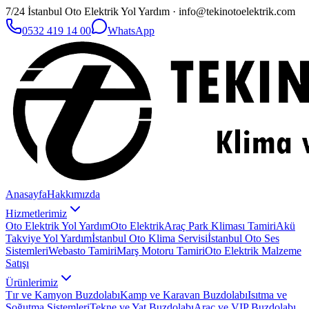
7/24 İstanbul Oto Elektrik Yol Yardım · info@tekinotoelektrik.com
0532 419 14 00
WhatsApp
Anasayfa
Hakkımızda
Hizmetlerimiz
Oto Elektrik Yol Yardım
Oto Elektrik
Araç Park Kliması Tamiri
Akü
Takviye Yol Yardım
İstanbul Oto Klima Servisi
İstanbul Oto Ses
Sistemleri
Webasto Tamiri
Marş Motoru Tamiri
Oto Elektrik Malzeme
Satışı
Ürünlerimiz
Tır ve Kamyon Buzdolabı
Kamp ve Karavan Buzdolabı
Isıtma ve
Soğutma Sistemleri
Tekne ve Yat Buzdolabı
Araç ve VIP Buzdolabı