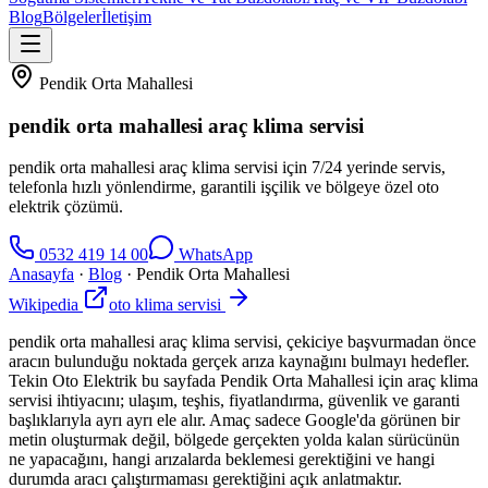
Blog
Bölgeler
İletişim
Pendik Orta Mahallesi
pendik orta mahallesi araç klima servisi
pendik orta mahallesi araç klima servisi için 7/24 yerinde servis,
telefonla hızlı yönlendirme, garantili işçilik ve bölgeye özel oto
elektrik çözümü.
0532 419 14 00
WhatsApp
Anasayfa
·
Blog
·
Pendik Orta Mahallesi
Wikipedia
oto klima servisi
pendik orta mahallesi araç klima servisi, çekiciye başvurmadan önce
aracın bulunduğu noktada gerçek arıza kaynağını bulmayı hedefler.
Tekin Oto Elektrik bu sayfada Pendik Orta Mahallesi için araç klima
servisi ihtiyacını; ulaşım, teşhis, fiyatlandırma, güvenlik ve garanti
başlıklarıyla ayrı ayrı ele alır. Amaç sadece Google'da görünen bir
metin oluşturmak değil, bölgede gerçekten yolda kalan sürücünün
ne yapacağını, hangi arızalarda beklemesi gerektiğini ve hangi
durumda aracı çalıştırmaması gerektiğini açık anlatmaktır.