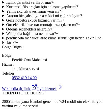
İşçilik garantisi veriliyor mu?
+
Kurumsal filo araçları için anlaşma yapılır mı?
+
Yanlış akü takviyesi zarar verir mi?
+
Aracım hiç çalışmıyorsa çekici mi çağırmalıyım?
+
Gece nöbetçi akücü hizmeti var mı?
+
Oto elektrik aksesuar montajı arıza çıkarır mı?
+
Ödeme seçenekleri nelerdir?
+
Wikipedia bağlantısı neden var?
+
pendik orta mahallesi araç klima servisi için neden Tekin Oto
Elektrik?
+
Bölge Bilgisi
Bölge
Pendik Orta Mahallesi
Hizmet
araç klima servisi
Telefon
0532 419 14 00
Wikipedia dış link
İlgili hizmet
TEKİN OTO ELEKTRİK
2005'ten bu yana İstanbul genelinde 7/24 mobil oto elektrik, yol
yardım ve klima servisi.