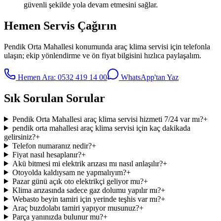
güvenli şekilde yola devam etmesini sağlar.
Hemen Servis Çağırın
Pendik Orta Mahallesi
konumunda
araç klima servisi
için telefonla
ulaşın; ekip yönlendirme ve ön fiyat bilgisini hızlıca paylaşalım.
Hemen Ara:
0532 419 14 00
WhatsApp'tan Yaz
Sık Sorulan Sorular
Pendik Orta Mahallesi araç klima servisi hizmeti 7/24 var mı?
+
pendik orta mahallesi araç klima servisi için kaç dakikada
gelirsiniz?
+
Telefon numaranız nedir?
+
Fiyat nasıl hesaplanır?
+
Akü bitmesi mi elektrik arızası mı nasıl anlaşılır?
+
Otoyolda kaldıysam ne yapmalıyım?
+
Pazar günü açık oto elektrikçi geliyor mu?
+
Klima arızasında sadece gaz dolumu yapılır mı?
+
Webasto beyin tamiri için yerinde teşhis var mı?
+
Araç buzdolabı tamiri yapıyor musunuz?
+
Parça yanınızda bulunur mu?
+