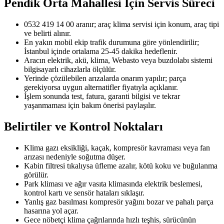
Pendik Orta Mahallesi
İçin Servis Süreci
0532 419 14 00 aranır; araç klima servisi için konum, araç tipi
ve belirti alınır.
En yakın mobil ekip trafik durumuna göre yönlendirilir;
İstanbul içinde ortalama 25-45 dakika hedeflenir.
Aracın elektrik, akü, klima, Webasto veya buzdolabı sistemi
bilgisayarlı cihazlarla ölçülür.
Yerinde çözülebilen arızalarda onarım yapılır; parça
gerekiyorsa uygun alternatifler fiyatıyla açıklanır.
İşlem sonunda test, fatura, garanti bilgisi ve tekrar
yaşanmaması için bakım önerisi paylaşılır.
Belirtiler ve Kontrol Noktaları
Klima gazı eksikliği, kaçak, kompresör kavraması veya fan
arızası nedeniyle soğutma düşer.
Kabin filtresi tıkalıysa üfleme azalır, kötü koku ve buğulanma
görülür.
Park kliması ve ağır vasıta klimasında elektrik beslemesi,
kontrol kartı ve sensör hataları sıklaşır.
Yanlış gaz basılması kompresör yağını bozar ve pahalı parça
hasarına yol açar.
Gece nöbetçi klima çağrılarında hızlı teşhis, sürücünün