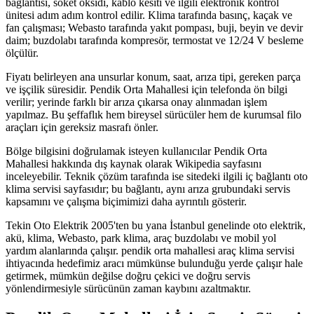
bağlantısı, soket oksidi, kablo kesiti ve ilgili elektronik kontrol
ünitesi adım adım kontrol edilir. Klima tarafında basınç, kaçak ve
fan çalışması; Webasto tarafında yakıt pompası, buji, beyin ve devir
daim; buzdolabı tarafında kompresör, termostat ve 12/24 V besleme
ölçülür.
Fiyatı belirleyen ana unsurlar konum, saat, arıza tipi, gereken parça
ve işçilik süresidir. Pendik Orta Mahallesi için telefonda ön bilgi
verilir; yerinde farklı bir arıza çıkarsa onay alınmadan işlem
yapılmaz. Bu şeffaflık hem bireysel sürücüler hem de kurumsal filo
araçları için gereksiz masrafı önler.
Bölge bilgisini doğrulamak isteyen kullanıcılar Pendik Orta
Mahallesi hakkında dış kaynak olarak Wikipedia sayfasını
inceleyebilir. Teknik çözüm tarafında ise sitedeki ilgili iç bağlantı oto
klima servisi sayfasıdır; bu bağlantı, aynı arıza grubundaki servis
kapsamını ve çalışma biçimimizi daha ayrıntılı gösterir.
Tekin Oto Elektrik 2005'ten bu yana İstanbul genelinde oto elektrik,
akü, klima, Webasto, park klima, araç buzdolabı ve mobil yol
yardım alanlarında çalışır. pendik orta mahallesi araç klima servisi
ihtiyacında hedefimiz aracı mümkünse bulunduğu yerde çalışır hale
getirmek, mümkün değilse doğru çekici ve doğru servis
yönlendirmesiyle sürücünün zaman kaybını azaltmaktır.