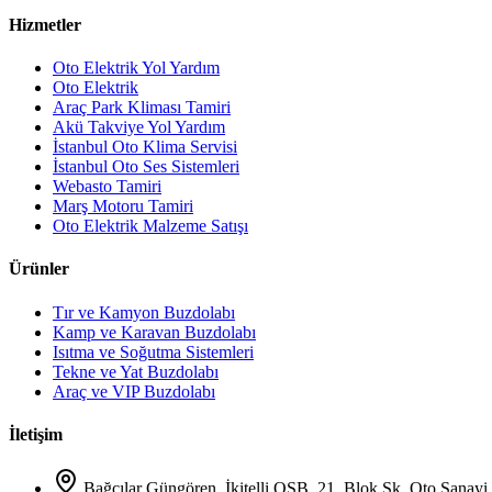
Hizmetler
Oto Elektrik Yol Yardım
Oto Elektrik
Araç Park Kliması Tamiri
Akü Takviye Yol Yardım
İstanbul Oto Klima Servisi
İstanbul Oto Ses Sistemleri
Webasto Tamiri
Marş Motoru Tamiri
Oto Elektrik Malzeme Satışı
Ürünler
Tır ve Kamyon Buzdolabı
Kamp ve Karavan Buzdolabı
Isıtma ve Soğutma Sistemleri
Tekne ve Yat Buzdolabı
Araç ve VIP Buzdolabı
İletişim
Bağcılar Güngören, İkitelli OSB, 21. Blok Sk. Oto Sanayi 