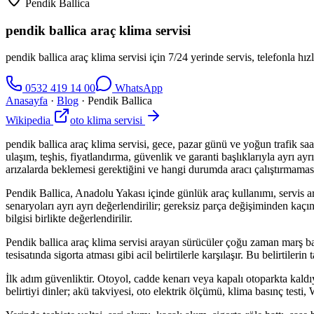
Pendik Ballica
pendik ballica araç klima servisi
pendik ballica araç klima servisi için 7/24 yerinde servis, telefonla hı
0532 419 14 00
WhatsApp
Anasayfa
·
Blog
·
Pendik Ballica
Wikipedia
oto klima servisi
pendik ballica araç klima servisi, gece, pazar günü ve yoğun trafik saat
ulaşım, teşhis, fiyatlandırma, güvenlik ve garanti başlıklarıyla ayrı 
arızalarda beklemesi gerektiğini ve hangi durumda aracı çalıştırmaması
Pendik Ballica, Anadolu Yakası içinde günlük araç kullanımı, servis araçl
senaryoları ayrı ayrı değerlendirilir; gereksiz parça değişiminden kaçın
bilgisi birlikte değerlendirilir.
Pendik ballica araç klima servisi arayan sürücüler çoğu zaman marş 
tesisatında sigorta atması gibi acil belirtilerle karşılaşır. Bu belirti
İlk adım güvenliktir. Otoyol, cadde kenarı veya kapalı otoparkta kald
belirtiyi dinler; akü takviyesi, oto elektrik ölçümü, klima basınç test