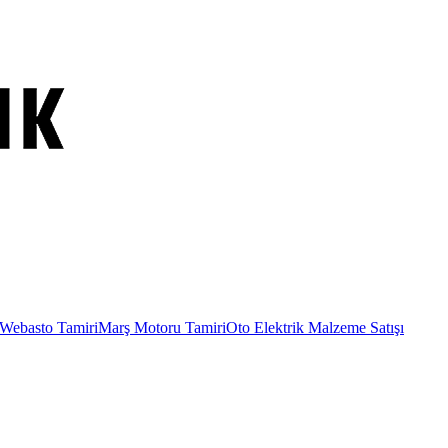
Webasto Tamiri
Marş Motoru Tamiri
Oto Elektrik Malzeme Satışı