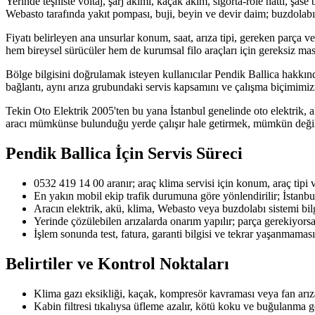
Yerinde teşhiste voltaj, şarj akımı, kaçak akım, sigorta-röle hattı, şase
Webasto tarafında yakıt pompası, buji, beyin ve devir daim; buzdolabı
Fiyatı belirleyen ana unsurlar konum, saat, arıza tipi, gereken parça ve 
hem bireysel sürücüler hem de kurumsal filo araçları için gereksiz masr
Bölge bilgisini doğrulamak isteyen kullanıcılar Pendik Ballica hakkında
bağlantı, aynı arıza grubundaki servis kapsamını ve çalışma biçimimizi 
Tekin Oto Elektrik 2005'ten bu yana İstanbul genelinde oto elektrik, a
aracı mümkünse bulunduğu yerde çalışır hale getirmek, mümkün değil
Pendik Ballica
İçin Servis Süreci
0532 419 14 00 aranır; araç klima servisi için konum, araç tipi ve 
En yakın mobil ekip trafik durumuna göre yönlendirilir; İstanbu
Aracın elektrik, akü, klima, Webasto veya buzdolabı sistemi bilgi
Yerinde çözülebilen arızalarda onarım yapılır; parça gerekiyorsa u
İşlem sonunda test, fatura, garanti bilgisi ve tekrar yaşanmaması 
Belirtiler ve Kontrol Noktaları
Klima gazı eksikliği, kaçak, kompresör kavraması veya fan arız
Kabin filtresi tıkalıysa üfleme azalır, kötü koku ve buğulanma g