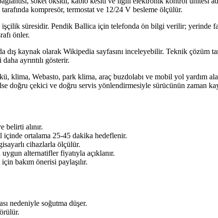
 bağlantısı, soket oksidi, kablo kesiti ve ilgili elektronik kontrol ünitesi
 tarafında kompresör, termostat ve 12/24 V besleme ölçülür.
işçilik süresidir. Pendik Ballica için telefonda ön bilgi verilir; yerinde
afı önler.
 dış kaynak olarak Wikipedia sayfasını inceleyebilir. Teknik çözüm tarafı
daha ayrıntılı gösterir.
kü, klima, Webasto, park klima, araç buzdolabı ve mobil yol yardım alanl
se doğru çekici ve doğru servis yönlendirmesiyle sürücünün zaman kayb
belirti alınır.
l içinde ortalama 25-45 dakika hedeflenir.
sayarlı cihazlarla ölçülür.
ygun alternatifler fiyatıyla açıklanır.
için bakım önerisi paylaşılır.
ası nedeniyle soğutma düşer.
örülür.