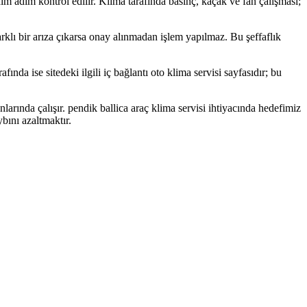
 adım adım kontrol edilir. Klima tarafında basınç, kaçak ve fan çalışması;
 farklı bir arıza çıkarsa onay alınmadan işlem yapılmaz. Bu şeffaflık
nda ise sitedeki ilgili iç bağlantı oto klima servisi sayfasıdır; bu
arında çalışır. pendik ballica araç klima servisi ihtiyacında hedefimiz
ını azaltmaktır.