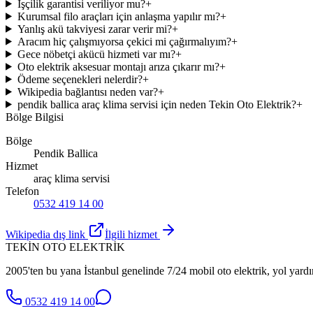
İşçilik garantisi veriliyor mu?
+
Kurumsal filo araçları için anlaşma yapılır mı?
+
Yanlış akü takviyesi zarar verir mi?
+
Aracım hiç çalışmıyorsa çekici mi çağırmalıyım?
+
Gece nöbetçi akücü hizmeti var mı?
+
Oto elektrik aksesuar montajı arıza çıkarır mı?
+
Ödeme seçenekleri nelerdir?
+
Wikipedia bağlantısı neden var?
+
pendik ballica araç klima servisi için neden Tekin Oto Elektrik?
+
Bölge Bilgisi
Bölge
Pendik Ballica
Hizmet
araç klima servisi
Telefon
0532 419 14 00
Wikipedia dış link
İlgili hizmet
TEKİN OTO ELEKTRİK
2005'ten bu yana İstanbul genelinde 7/24 mobil oto elektrik, yol yardı
0532 419 14 00