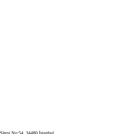
Sitesi No:54, 34480 İstanbul