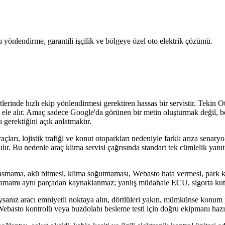
zlı yönlendirme, garantili işçilik ve bölgeye özel oto elektrik çözümü.
lerinde hızlı ekip yönlendirmesi gerektiren hassas bir servistir. Tekin O
ayrı ele alır. Amaç sadece Google'da görünen bir metin oluşturmak değil
 gerektiğini açık anlatmaktır.
arı, lojistik trafiği ve konut otoparkları nedeniyle farklı arıza senaryola
ılır. Bu nedenle araç klima servisi çağrısında standart tek cümlelik yanı
basmama, akü bitmesi, klima soğutmaması, Webasto hata vermesi, park k
lerin tamamı aynı parçadan kaynaklanmaz; yanlış müdahale ECU, sigorta kut
ıysanız aracı emniyetli noktaya alın, dörtlüleri yakın, mümkünse konum
i, Webasto kontrolü veya buzdolabı besleme testi için doğru ekipmanı hazır