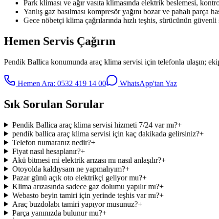
Park kliması ve ağır vasıta klimasında elektrik beslemesi, kontrol 
Yanlış gaz basılması kompresör yağını bozar ve pahalı parça has
Gece nöbetçi klima çağrılarında hızlı teşhis, sürücünün güvenli
Hemen Servis Çağırın
Pendik Ballica
konumunda
araç klima servisi
için telefonla ulaşın; ek
Hemen Ara:
0532 419 14 00
WhatsApp'tan Yaz
Sık Sorulan Sorular
Pendik Ballica araç klima servisi hizmeti 7/24 var mı?
+
pendik ballica araç klima servisi için kaç dakikada gelirsiniz?
+
Telefon numaranız nedir?
+
Fiyat nasıl hesaplanır?
+
Akü bitmesi mi elektrik arızası mı nasıl anlaşılır?
+
Otoyolda kaldıysam ne yapmalıyım?
+
Pazar günü açık oto elektrikçi geliyor mu?
+
Klima arızasında sadece gaz dolumu yapılır mı?
+
Webasto beyin tamiri için yerinde teşhis var mı?
+
Araç buzdolabı tamiri yapıyor musunuz?
+
Parça yanınızda bulunur mu?
+