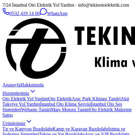
7/24 İstanbul Oto Elektrik Yol Yardım · info@tekinotoelektrik.com
0532 419 14 00
WhatsApp
Anasayfa
Hakkımızda
Hizmetlerimiz
Oto Elektrik Yol Yardım
Oto Elektrik
Araç Park Kliması Tamiri
Akü
Takviye Yol Yardım
İstanbul Oto Klima Servisi
İstanbul Oto Ses
Sistemleri
Webasto Tamiri
Marş Motoru Tamiri
Oto Elektrik Malzeme
Satışı
Ürünlerimiz
Tır ve Kamyon Buzdolabı
Kamp ve Karavan Buzdolabı
Isıtma ve
Soğutma Sistemleri
Tekne ve Yat Buzdolabı
Araç ve VIP Buzdolabı