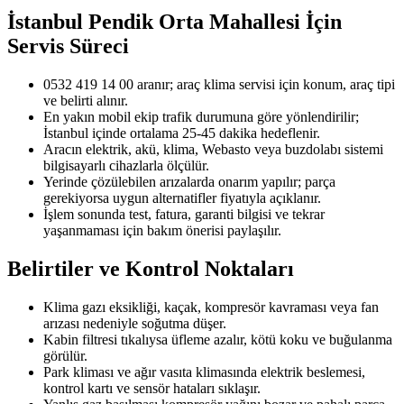
İstanbul Pendik Orta Mahallesi
İçin
Servis Süreci
0532 419 14 00 aranır; araç klima servisi için konum, araç tipi
ve belirti alınır.
En yakın mobil ekip trafik durumuna göre yönlendirilir;
İstanbul içinde ortalama 25-45 dakika hedeflenir.
Aracın elektrik, akü, klima, Webasto veya buzdolabı sistemi
bilgisayarlı cihazlarla ölçülür.
Yerinde çözülebilen arızalarda onarım yapılır; parça
gerekiyorsa uygun alternatifler fiyatıyla açıklanır.
İşlem sonunda test, fatura, garanti bilgisi ve tekrar
yaşanmaması için bakım önerisi paylaşılır.
Belirtiler ve Kontrol Noktaları
Klima gazı eksikliği, kaçak, kompresör kavraması veya fan
arızası nedeniyle soğutma düşer.
Kabin filtresi tıkalıysa üfleme azalır, kötü koku ve buğulanma
görülür.
Park kliması ve ağır vasıta klimasında elektrik beslemesi,
kontrol kartı ve sensör hataları sıklaşır.