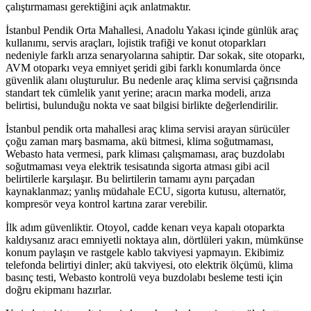
çalıştırmaması gerektiğini açık anlatmaktır.
İstanbul Pendik Orta Mahallesi, Anadolu Yakası içinde günlük araç
kullanımı, servis araçları, lojistik trafiği ve konut otoparkları
nedeniyle farklı arıza senaryolarına sahiptir. Dar sokak, site otoparkı,
AVM otoparkı veya emniyet şeridi gibi farklı konumlarda önce
güvenlik alanı oluşturulur. Bu nedenle araç klima servisi çağrısında
standart tek cümlelik yanıt yerine; aracın marka modeli, arıza
belirtisi, bulunduğu nokta ve saat bilgisi birlikte değerlendirilir.
İstanbul pendik orta mahallesi araç klima servisi arayan sürücüler
çoğu zaman marş basmama, akü bitmesi, klima soğutmaması,
Webasto hata vermesi, park kliması çalışmaması, araç buzdolabı
soğutmaması veya elektrik tesisatında sigorta atması gibi acil
belirtilerle karşılaşır. Bu belirtilerin tamamı aynı parçadan
kaynaklanmaz; yanlış müdahale ECU, sigorta kutusu, alternatör,
kompresör veya kontrol kartına zarar verebilir.
İlk adım güvenliktir. Otoyol, cadde kenarı veya kapalı otoparkta
kaldıysanız aracı emniyetli noktaya alın, dörtlüleri yakın, mümkünse
konum paylaşın ve rastgele kablo takviyesi yapmayın. Ekibimiz
telefonda belirtiyi dinler; akü takviyesi, oto elektrik ölçümü, klima
basınç testi, Webasto kontrolü veya buzdolabı besleme testi için
doğru ekipmanı hazırlar.