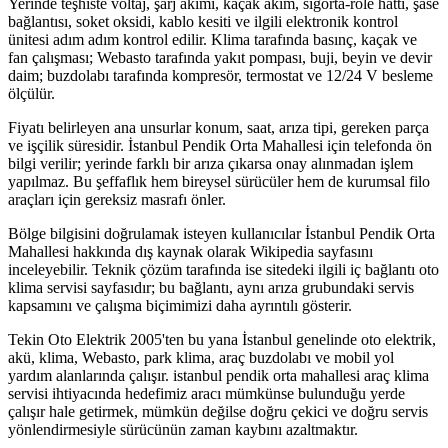
Yerinde teşhiste voltaj, şarj akımı, kaçak akım, sigorta-röle hattı, şase
bağlantısı, soket oksidi, kablo kesiti ve ilgili elektronik kontrol
ünitesi adım adım kontrol edilir. Klima tarafında basınç, kaçak ve
fan çalışması; Webasto tarafında yakıt pompası, buji, beyin ve devir
daim; buzdolabı tarafında kompresör, termostat ve 12/24 V besleme
ölçülür.
Fiyatı belirleyen ana unsurlar konum, saat, arıza tipi, gereken parça
ve işçilik süresidir. İstanbul Pendik Orta Mahallesi için telefonda ön
bilgi verilir; yerinde farklı bir arıza çıkarsa onay alınmadan işlem
yapılmaz. Bu şeffaflık hem bireysel sürücüler hem de kurumsal filo
araçları için gereksiz masrafı önler.
Bölge bilgisini doğrulamak isteyen kullanıcılar İstanbul Pendik Orta
Mahallesi hakkında dış kaynak olarak Wikipedia sayfasını
inceleyebilir. Teknik çözüm tarafında ise sitedeki ilgili iç bağlantı oto
klima servisi sayfasıdır; bu bağlantı, aynı arıza grubundaki servis
kapsamını ve çalışma biçimimizi daha ayrıntılı gösterir.
Tekin Oto Elektrik 2005'ten bu yana İstanbul genelinde oto elektrik,
akü, klima, Webasto, park klima, araç buzdolabı ve mobil yol
yardım alanlarında çalışır. istanbul pendik orta mahallesi araç klima
servisi ihtiyacında hedefimiz aracı mümkünse bulunduğu yerde
çalışır hale getirmek, mümkün değilse doğru çekici ve doğru servis
yönlendirmesiyle sürücünün zaman kaybını azaltmaktır.