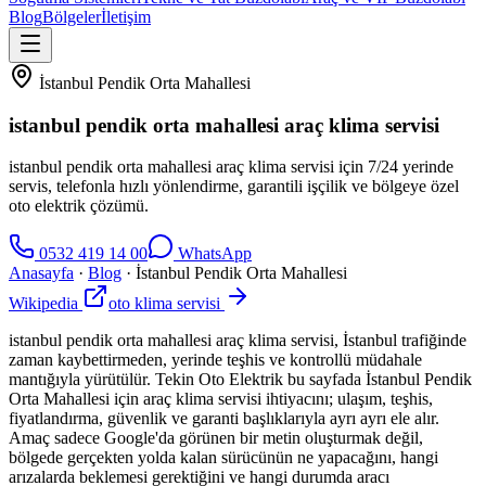
Blog
Bölgeler
İletişim
İstanbul Pendik Orta Mahallesi
istanbul pendik orta mahallesi araç klima servisi
istanbul pendik orta mahallesi araç klima servisi için 7/24 yerinde
servis, telefonla hızlı yönlendirme, garantili işçilik ve bölgeye özel
oto elektrik çözümü.
0532 419 14 00
WhatsApp
Anasayfa
·
Blog
·
İstanbul Pendik Orta Mahallesi
Wikipedia
oto klima servisi
istanbul pendik orta mahallesi araç klima servisi, İstanbul trafiğinde
zaman kaybettirmeden, yerinde teşhis ve kontrollü müdahale
mantığıyla yürütülür. Tekin Oto Elektrik bu sayfada İstanbul Pendik
Orta Mahallesi için araç klima servisi ihtiyacını; ulaşım, teşhis,
fiyatlandırma, güvenlik ve garanti başlıklarıyla ayrı ayrı ele alır.
Amaç sadece Google'da görünen bir metin oluşturmak değil,
bölgede gerçekten yolda kalan sürücünün ne yapacağını, hangi
arızalarda beklemesi gerektiğini ve hangi durumda aracı