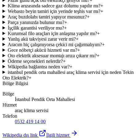
Pazar günü açık oto elektrikçi geliyor mu?
+
Klima arızasında sadece gaz dolumu yapılır mı?
+
Webasto beyin tamiri için yerinde teşhis var mı?
+
Araç buzdolabı tamiri yapıyor musunuz?
+
Parça yanınızda bulunur mu?
+
İşçilik garantisi veriliyor mu?
+
Kurumsal filo araçları için anlaşma yapılır mı?
+
Yanlış akü takviyesi zarar verir mi?
+
Aracım hiç çalışmıyorsa çekici mi çağırmalıyım?
+
Gece nöbetçi akücü hizmeti var mı?
+
Oto elektrik aksesuar montajı arıza çıkarır mı?
+
Ödeme seçenekleri nelerdir?
+
Wikipedia bağlantısı neden var?
+
istanbul pendik orta mahallesi araç klima servisi için neden Tekin
Oto Elektrik?
+
Bölge Bilgisi
Bölge
İstanbul Pendik Orta Mahallesi
Hizmet
araç klima servisi
Telefon
0532 419 14 00
Wikipedia dış link
İlgili hizmet