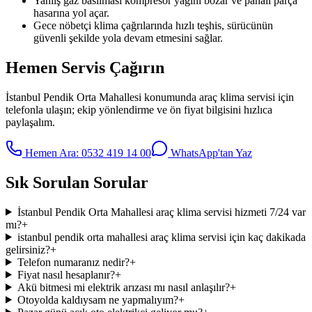
Yanlış gaz basılması kompresör yağını bozar ve pahalı parça
hasarına yol açar.
Gece nöbetçi klima çağrılarında hızlı teşhis, sürücünün
güvenli şekilde yola devam etmesini sağlar.
Hemen Servis Çağırın
İstanbul Pendik Orta Mahallesi
konumunda
araç klima servisi
için
telefonla ulaşın; ekip yönlendirme ve ön fiyat bilgisini hızlıca
paylaşalım.
Hemen Ara:
0532 419 14 00
WhatsApp'tan Yaz
Sık Sorulan Sorular
İstanbul Pendik Orta Mahallesi araç klima servisi hizmeti 7/24 var
mı?
+
istanbul pendik orta mahallesi araç klima servisi için kaç dakikada
gelirsiniz?
+
Telefon numaranız nedir?
+
Fiyat nasıl hesaplanır?
+
Akü bitmesi mi elektrik arızası mı nasıl anlaşılır?
+
Otoyolda kaldıysam ne yapmalıyım?
+