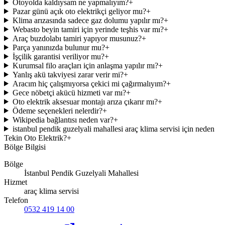
Otoyolda kaldıysam ne yapmalıyım?
+
Pazar günü açık oto elektrikçi geliyor mu?
+
Klima arızasında sadece gaz dolumu yapılır mı?
+
Webasto beyin tamiri için yerinde teşhis var mı?
+
Araç buzdolabı tamiri yapıyor musunuz?
+
Parça yanınızda bulunur mu?
+
İşçilik garantisi veriliyor mu?
+
Kurumsal filo araçları için anlaşma yapılır mı?
+
Yanlış akü takviyesi zarar verir mi?
+
Aracım hiç çalışmıyorsa çekici mi çağırmalıyım?
+
Gece nöbetçi akücü hizmeti var mı?
+
Oto elektrik aksesuar montajı arıza çıkarır mı?
+
Ödeme seçenekleri nelerdir?
+
Wikipedia bağlantısı neden var?
+
istanbul pendik guzelyali mahallesi araç klima servisi için neden
Tekin Oto Elektrik?
+
Bölge Bilgisi
Bölge
İstanbul Pendik Guzelyali Mahallesi
Hizmet
araç klima servisi
Telefon
0532 419 14 00