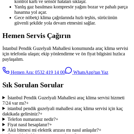
kontrol kartı ve sensör hataları sıklaşır.
Yanlış gaz basılması kompresör yağını bozar ve pahalı parça
hasarına yol açar.
Gece nöbetçi klima çağrılarında hızlı teşhis, sürücünün
güvenli şekilde yola devam etmesini sağlar.
Hemen Servis Çağırın
İstanbul Pendik Guzelyali Mahallesi
konumunda
araç klima servisi
için telefonla ulaşın; ekip yönlendirme ve ön fiyat bilgisini hızlıca
paylaşalım.
Hemen Ara:
0532 419 14 00
WhatsApp'tan Yaz
Sık Sorulan Sorular
İstanbul Pendik Guzelyali Mahallesi araç klima servisi hizmeti
7/24 var mı?
+
istanbul pendik guzelyali mahallesi araç klima servisi için kaç
dakikada gelirsiniz?
+
Telefon numaranız nedir?
+
Fiyat nasıl hesaplanır?
+
Akü bitmesi mi elektrik arızası mı nasıl anlaşılır?
+