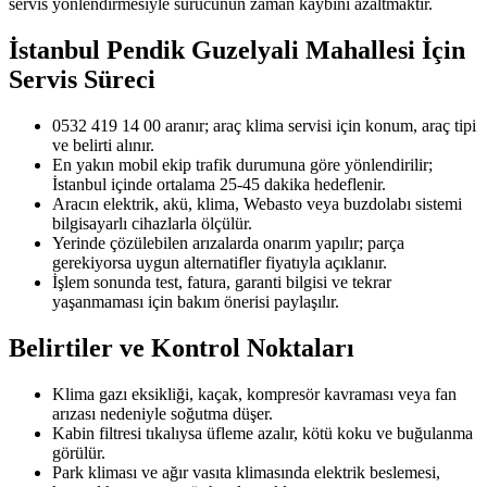
servis yönlendirmesiyle sürücünün zaman kaybını azaltmaktır.
İstanbul Pendik Guzelyali Mahallesi
İçin
Servis Süreci
0532 419 14 00 aranır; araç klima servisi için konum, araç tipi
ve belirti alınır.
En yakın mobil ekip trafik durumuna göre yönlendirilir;
İstanbul içinde ortalama 25-45 dakika hedeflenir.
Aracın elektrik, akü, klima, Webasto veya buzdolabı sistemi
bilgisayarlı cihazlarla ölçülür.
Yerinde çözülebilen arızalarda onarım yapılır; parça
gerekiyorsa uygun alternatifler fiyatıyla açıklanır.
İşlem sonunda test, fatura, garanti bilgisi ve tekrar
yaşanmaması için bakım önerisi paylaşılır.
Belirtiler ve Kontrol Noktaları
Klima gazı eksikliği, kaçak, kompresör kavraması veya fan
arızası nedeniyle soğutma düşer.
Kabin filtresi tıkalıysa üfleme azalır, kötü koku ve buğulanma
görülür.
Park kliması ve ağır vasıta klimasında elektrik beslemesi,