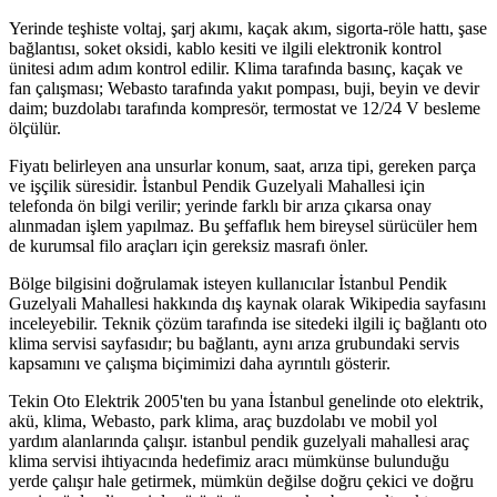
Yerinde teşhiste voltaj, şarj akımı, kaçak akım, sigorta-röle hattı, şase
bağlantısı, soket oksidi, kablo kesiti ve ilgili elektronik kontrol
ünitesi adım adım kontrol edilir. Klima tarafında basınç, kaçak ve
fan çalışması; Webasto tarafında yakıt pompası, buji, beyin ve devir
daim; buzdolabı tarafında kompresör, termostat ve 12/24 V besleme
ölçülür.
Fiyatı belirleyen ana unsurlar konum, saat, arıza tipi, gereken parça
ve işçilik süresidir. İstanbul Pendik Guzelyali Mahallesi için
telefonda ön bilgi verilir; yerinde farklı bir arıza çıkarsa onay
alınmadan işlem yapılmaz. Bu şeffaflık hem bireysel sürücüler hem
de kurumsal filo araçları için gereksiz masrafı önler.
Bölge bilgisini doğrulamak isteyen kullanıcılar İstanbul Pendik
Guzelyali Mahallesi hakkında dış kaynak olarak Wikipedia sayfasını
inceleyebilir. Teknik çözüm tarafında ise sitedeki ilgili iç bağlantı oto
klima servisi sayfasıdır; bu bağlantı, aynı arıza grubundaki servis
kapsamını ve çalışma biçimimizi daha ayrıntılı gösterir.
Tekin Oto Elektrik 2005'ten bu yana İstanbul genelinde oto elektrik,
akü, klima, Webasto, park klima, araç buzdolabı ve mobil yol
yardım alanlarında çalışır. istanbul pendik guzelyali mahallesi araç
klima servisi ihtiyacında hedefimiz aracı mümkünse bulunduğu
yerde çalışır hale getirmek, mümkün değilse doğru çekici ve doğru