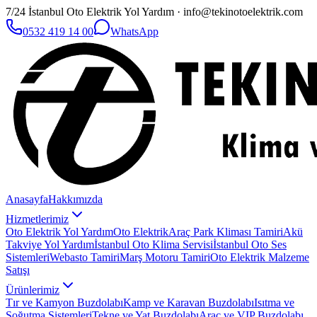
7/24 İstanbul Oto Elektrik Yol Yardım · info@tekinotoelektrik.com
0532 419 14 00
WhatsApp
Anasayfa
Hakkımızda
Hizmetlerimiz
Oto Elektrik Yol Yardım
Oto Elektrik
Araç Park Kliması Tamiri
Akü
Takviye Yol Yardım
İstanbul Oto Klima Servisi
İstanbul Oto Ses
Sistemleri
Webasto Tamiri
Marş Motoru Tamiri
Oto Elektrik Malzeme
Satışı
Ürünlerimiz
Tır ve Kamyon Buzdolabı
Kamp ve Karavan Buzdolabı
Isıtma ve
Soğutma Sistemleri
Tekne ve Yat Buzdolabı
Araç ve VIP Buzdolabı