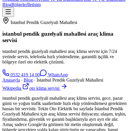
Blog
Bölgeler
İletişim
İstanbul Pendik Guzelyali Mahallesi
istanbul pendik guzelyali mahallesi araç klima
servisi
istanbul pendik guzelyali mahallesi araç klima servisi için 7/24
yerinde servis, telefonla hızlı yönlendirme, garantili işçilik ve
bölgeye özel oto elektrik çözümü.
0532 419 14 00
WhatsApp
Anasayfa
·
Blog
·
İstanbul Pendik Guzelyali Mahallesi
Wikipedia
oto klima servisi
istanbul pendik guzelyali mahallesi araç klima servisi, gece, pazar
günü ve yoğun trafik saatlerinde hızlı ekip yönlendirmesi gerektiren
hassas bir servistir. Tekin Oto Elektrik bu sayfada İstanbul Pendik
Guzelyali Mahallesi için araç klima servisi ihtiyacını; ulaşım, teşhis,
fiyatlandırma, güvenlik ve garanti başlıklarıyla ayrı ayrı ele alır.
Amaç sadece Google'da görünen bir metin oluşturmak değil,
bölgede gerçekten yolda kalan sürücünün ne yapacağını, hangi