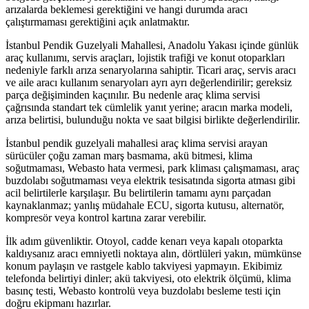
arızalarda beklemesi gerektiğini ve hangi durumda aracı
çalıştırmaması gerektiğini açık anlatmaktır.
İstanbul Pendik Guzelyali Mahallesi, Anadolu Yakası içinde günlük
araç kullanımı, servis araçları, lojistik trafiği ve konut otoparkları
nedeniyle farklı arıza senaryolarına sahiptir. Ticari araç, servis aracı
ve aile aracı kullanım senaryoları ayrı ayrı değerlendirilir; gereksiz
parça değişiminden kaçınılır. Bu nedenle araç klima servisi
çağrısında standart tek cümlelik yanıt yerine; aracın marka modeli,
arıza belirtisi, bulunduğu nokta ve saat bilgisi birlikte değerlendirilir.
İstanbul pendik guzelyali mahallesi araç klima servisi arayan
sürücüler çoğu zaman marş basmama, akü bitmesi, klima
soğutmaması, Webasto hata vermesi, park kliması çalışmaması, araç
buzdolabı soğutmaması veya elektrik tesisatında sigorta atması gibi
acil belirtilerle karşılaşır. Bu belirtilerin tamamı aynı parçadan
kaynaklanmaz; yanlış müdahale ECU, sigorta kutusu, alternatör,
kompresör veya kontrol kartına zarar verebilir.
İlk adım güvenliktir. Otoyol, cadde kenarı veya kapalı otoparkta
kaldıysanız aracı emniyetli noktaya alın, dörtlüleri yakın, mümkünse
konum paylaşın ve rastgele kablo takviyesi yapmayın. Ekibimiz
telefonda belirtiyi dinler; akü takviyesi, oto elektrik ölçümü, klima
basınç testi, Webasto kontrolü veya buzdolabı besleme testi için
doğru ekipmanı hazırlar.