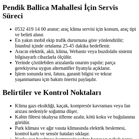
Pendik Ballica Mahallesi
İçin Servis
Süreci
0532 419 14 00 aranır; araç klima servisi için konum, araç tipi
ve belirti alınır.
En yakın mobil ekip trafik durumuna göre yönlendirilir;
İstanbul içinde ortalama 25-45 dakika hedeflenir.
Aracın elektrik, akü, klima, Webasto veya buzdolabı sistemi
bilgisayarlı cihazlarla ölçülür.
Yerinde çözülebilen arızalarda onarım yapılır; parça
gerekiyorsa uygun alternatifler fiyatıyla açıklanır.
İşlem sonunda test, fatura, garanti bilgisi ve tekrar
yaşanmaması için bakım önerisi paylaşılır.
Belirtiler ve Kontrol Noktaları
Klima gazı eksikliği, kaçak, kompresör kavraması veya fan
arızası nedeniyle soğutma düşer.
Kabin filtresi tıkalıysa üfleme azalır, kötü koku ve buğulanma
görülür.
Park kliması ve ağır vasıta klimasında elektrik beslemesi,
kontrol kartı ve sensör hataları sıklaşır.