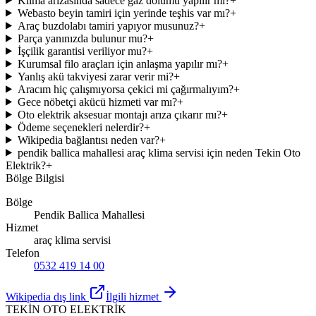
Klima arızasında sadece gaz dolumu yapılır mı?
+
Webasto beyin tamiri için yerinde teşhis var mı?
+
Araç buzdolabı tamiri yapıyor musunuz?
+
Parça yanınızda bulunur mu?
+
İşçilik garantisi veriliyor mu?
+
Kurumsal filo araçları için anlaşma yapılır mı?
+
Yanlış akü takviyesi zarar verir mi?
+
Aracım hiç çalışmıyorsa çekici mi çağırmalıyım?
+
Gece nöbetçi akücü hizmeti var mı?
+
Oto elektrik aksesuar montajı arıza çıkarır mı?
+
Ödeme seçenekleri nelerdir?
+
Wikipedia bağlantısı neden var?
+
pendik ballica mahallesi araç klima servisi için neden Tekin Oto
Elektrik?
+
Bölge Bilgisi
Bölge
Pendik Ballica Mahallesi
Hizmet
araç klima servisi
Telefon
0532 419 14 00
Wikipedia dış link
İlgili hizmet
TEKİN OTO ELEKTRİK