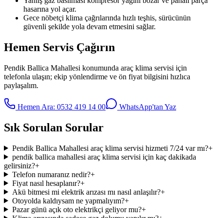
Yanlış gaz basılması kompresör yağını bozar ve pahalı parça
hasarına yol açar.
Gece nöbetçi klima çağrılarında hızlı teşhis, sürücünün
güvenli şekilde yola devam etmesini sağlar.
Hemen Servis Çağırın
Pendik Ballica Mahallesi
konumunda
araç klima servisi
için
telefonla ulaşın; ekip yönlendirme ve ön fiyat bilgisini hızlıca
paylaşalım.
Hemen Ara:
0532 419 14 00
WhatsApp'tan Yaz
Sık Sorulan Sorular
Pendik Ballica Mahallesi araç klima servisi hizmeti 7/24 var mı?
+
pendik ballica mahallesi araç klima servisi için kaç dakikada
gelirsiniz?
+
Telefon numaranız nedir?
+
Fiyat nasıl hesaplanır?
+
Akü bitmesi mi elektrik arızası mı nasıl anlaşılır?
+
Otoyolda kaldıysam ne yapmalıyım?
+
Pazar günü açık oto elektrikçi geliyor mu?
+