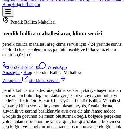
Blog
Bölgeler
İletişim
Pendik Ballica Mahallesi
pendik ballica mahallesi araç klima servisi
pendik ballica mahallesi araç klima servisi için 7/24 yerinde servis,
telefonla hızlı yönlendirme, garantili işçilik ve bölgeye özel oto
elektrik çözümü.
0532 419 14 00
WhatsApp
Anasayfa
·
Blog
·
Pendik Ballica Mahallesi
Wikipedia
oto klima servisi
pendik ballica mahallesi araç klima servisi, çekiciye başvurmadan
önce aracın bulunduğu noktada gerçek arıza kaynağını bulmayı
hedefler. Tekin Oto Elektrik bu sayfada Pendik Ballica Mahallesi
için araç klima servisi ihtiyacını; ulaşım, teşhis, fiyatlandırma,
güvenlik ve garanti başlıklarıyla ayrı ayrı ele alır. Amaç sadece
Google'da görünen bir metin oluşturmak değil, bölgede gerçekten
yolda kalan sürücünün ne yapacağını, hangi arızalarda beklemesi
gerektiğini ve hangi durumda aracı çalıştırmaması gerektiğini açık