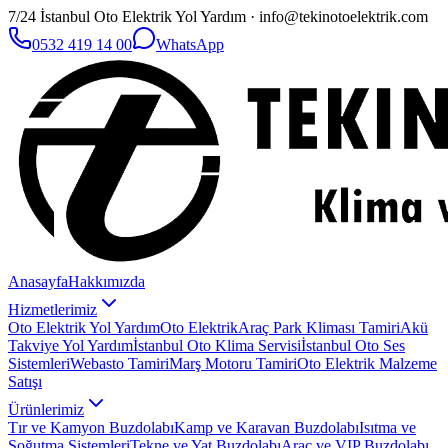
7/24 İstanbul Oto Elektrik Yol Yardım · info@tekinotoelektrik.com
0532 419 14 00
WhatsApp
Anasayfa
Hakkımızda
Hizmetlerimiz
Oto Elektrik Yol Yardım
Oto Elektrik
Araç Park Kliması Tamiri
Akü
Takviye Yol Yardım
İstanbul Oto Klima Servisi
İstanbul Oto Ses
Sistemleri
Webasto Tamiri
Marş Motoru Tamiri
Oto Elektrik Malzeme
Satışı
Ürünlerimiz
Tır ve Kamyon Buzdolabı
Kamp ve Karavan Buzdolabı
Isıtma ve
Soğutma Sistemleri
Tekne ve Yat Buzdolabı
Araç ve VIP Buzdolabı