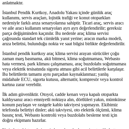
anlatmaktır.
İstanbul Pendik Kurtkoy, Anadolu Yakası içinde günlük araç
kullanımı, servis araçları, lojistik trafiği ve konut otoparkları
nedeniyle farklı arıza senaryolarına sahiptir. Ticari araç, servis aracı
ve aile aracı kullanım senaryoları ayrı ayrı değerlendirilir; gereksiz
parça değişiminden kaçınılır. Bu nedenle araç klima servisi
çağrısında standart tek cümlelik yanıt yerine; aracın marka modeli,
arıza belirtisi, bulunduğu nokta ve saat bilgisi birlikte değerlendirilir.
İstanbul pendik kurtkoy araç klima servisi arayan sürücüler çoğu
zaman marş basmama, akü bitmesi, klima soğutmaması, Webasto
hata vermesi, park kliması çalışmaması, araç buzdolabı soğutmaması
veya elektrik tesisatında sigorta atması gibi acil belirtilerle karşılaşır.
Bu belirtilerin tamamı aynı parçadan kaynaklanmaz; yanlış
müdahale ECU, sigorta kutusu, alternatör, kompresör veya kontrol
kartına zarar verebilir.
İlk adım güvenliktir. Otoyol, cadde kenarı veya kapalı otoparkta
kaldıysanız aracı emniyetli noktaya alın, dörtlüleri yakın, mümkünse
konum paylaşın ve rastgele kablo takviyesi yapmayın. Ekibimiz
telefonda belirtiyi dinler; akü takviyesi, oto elektrik ölçümü, klima
basınç testi, Webasto kontrolü veya buzdolabı besleme testi için
doğru ekipmanı hazırlar.