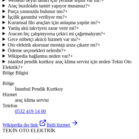
Webasto beyin tamiri için yerinde teşhis var mı?
+
Araç buzdolabı tamiri yapıyor musunuz?
+
Parça yanınızda bulunur mu?
+
İşçilik garantisi veriliyor mu?
+
Kurumsal filo araçları için anlaşma yapılır mı?
+
Yanlış akü takviyesi zarar verir mi?
+
Aracım hiç çalışmıyorsa çekici mi çağırmalıyım?
+
Gece nöbetçi akücü hizmeti var mı?
+
Oto elektrik aksesuar montajı arıza çıkarır mı?
+
Ödeme seçenekleri nelerdir?
+
Wikipedia bağlantısı neden var?
+
istanbul pendik kurtkoy araç klima servisi için neden Tekin Oto
Elektrik?
+
Bölge Bilgisi
Bölge
İstanbul Pendik Kurtkoy
Hizmet
araç klima servisi
Telefon
0532 419 14 00
Wikipedia dış link
İlgili hizmet
TEKİN OTO ELEKTRİK