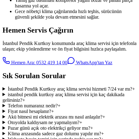
Yanlış gaz basılması kompresör yağını bozar ve pahalı parça
hasarına yol açar.
Gece nöbetçi klima çağrılarında hızlı teşhis, sürücünün
güvenli şekilde yola devam etmesini sağlar.
Hemen Servis Çağırın
İstanbul Pendik Kurtkoy
konumunda
araç klima servisi
için telefonla
ulaşın; ekip yönlendirme ve ön fiyat bilgisini hızlıca paylaşalım.
Hemen Ara:
0532 419 14 00
WhatsApp'tan Yaz
Sık Sorulan Sorular
İstanbul Pendik Kurtkoy araç klima servisi hizmeti 7/24 var mı?
+
istanbul pendik kurtkoy araç klima servisi için kaç dakikada
gelirsiniz?
+
Telefon numaranız nedir?
+
Fiyat nasıl hesaplanır?
+
Akü bitmesi mi elektrik arızası mı nasıl anlaşılır?
+
Otoyolda kaldıysam ne yapmalıyım?
+
Pazar günü açık oto elektrikçi geliyor mu?
+
Klima arızasında sadece gaz dolumu yapılır mı?
+