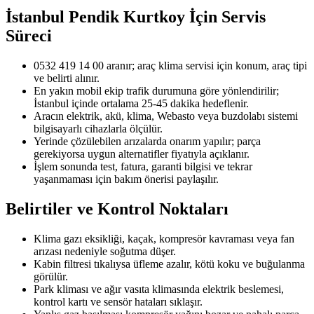
İstanbul Pendik Kurtkoy
İçin Servis
Süreci
0532 419 14 00 aranır; araç klima servisi için konum, araç tipi
ve belirti alınır.
En yakın mobil ekip trafik durumuna göre yönlendirilir;
İstanbul içinde ortalama 25-45 dakika hedeflenir.
Aracın elektrik, akü, klima, Webasto veya buzdolabı sistemi
bilgisayarlı cihazlarla ölçülür.
Yerinde çözülebilen arızalarda onarım yapılır; parça
gerekiyorsa uygun alternatifler fiyatıyla açıklanır.
İşlem sonunda test, fatura, garanti bilgisi ve tekrar
yaşanmaması için bakım önerisi paylaşılır.
Belirtiler ve Kontrol Noktaları
Klima gazı eksikliği, kaçak, kompresör kavraması veya fan
arızası nedeniyle soğutma düşer.
Kabin filtresi tıkalıysa üfleme azalır, kötü koku ve buğulanma
görülür.
Park kliması ve ağır vasıta klimasında elektrik beslemesi,
kontrol kartı ve sensör hataları sıklaşır.