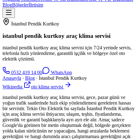
Blog
Bölgeler
İletişim
İstanbul Pendik Kurtkoy
istanbul pendik kurtkoy araç klima servisi
istanbul pendik kurtkoy araç klima servisi için 7/24 yerinde servis,
telefonla hızlı yönlendirme, garantili işçilik ve bölgeye özel oto
elektrik çözümü.
0532 419 14 00
WhatsApp
Anasayfa
·
Blog
·
İstanbul Pendik Kurtkoy
Wikipedia
oto klima servisi
istanbul pendik kurtkoy araç klima servisi, gece, pazar günü ve
yoğun trafik saatlerinde hızlı ekip yönlendirmesi gerektiren hassas
bir servistir. Tekin Oto Elektrik bu sayfada İstanbul Pendik Kurtkoy
için araç klima servisi ihtiyacını; ulaşım, teşhis, fiyatlandırma,
güvenlik ve garanti başlıklarıyla ayrı ayrı ele alır. Amaç sadece
Google'da görünen bir metin oluşturmak değil, bölgede gerçekten
yolda kalan sürücünün ne yapacağını, hangi arızalarda beklemesi
gerektiğini ve hangi durumda aracı çalıştırmaması gerektiğini açık