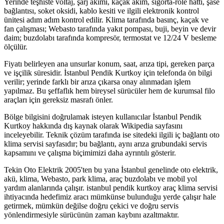
Yerinde teşhiste voltaj, şarj akımı, kaçak akım, sigorta-röle hattı, şase
bağlantısı, soket oksidi, kablo kesiti ve ilgili elektronik kontrol
ünitesi adım adım kontrol edilir. Klima tarafında basınç, kaçak ve
fan çalışması; Webasto tarafında yakıt pompası, buji, beyin ve devir
daim; buzdolabı tarafında kompresör, termostat ve 12/24 V besleme
ölçülür.
Fiyatı belirleyen ana unsurlar konum, saat, arıza tipi, gereken parça
ve işçilik süresidir. İstanbul Pendik Kurtkoy için telefonda ön bilgi
verilir; yerinde farklı bir arıza çıkarsa onay alınmadan işlem
yapılmaz. Bu şeffaflık hem bireysel sürücüler hem de kurumsal filo
araçları için gereksiz masrafı önler.
Bölge bilgisini doğrulamak isteyen kullanıcılar İstanbul Pendik
Kurtkoy hakkında dış kaynak olarak Wikipedia sayfasını
inceleyebilir. Teknik çözüm tarafında ise sitedeki ilgili iç bağlantı oto
klima servisi sayfasıdır; bu bağlantı, aynı arıza grubundaki servis
kapsamını ve çalışma biçimimizi daha ayrıntılı gösterir.
Tekin Oto Elektrik 2005'ten bu yana İstanbul genelinde oto elektrik,
akü, klima, Webasto, park klima, araç buzdolabı ve mobil yol
yardım alanlarında çalışır. istanbul pendik kurtkoy araç klima servisi
ihtiyacında hedefimiz aracı mümkünse bulunduğu yerde çalışır hale
getirmek, mümkün değilse doğru çekici ve doğru servis
yönlendirmesiyle sürücünün zaman kaybını azaltmaktır.