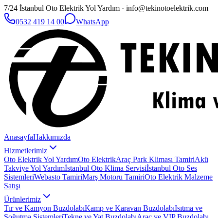
7/24 İstanbul Oto Elektrik Yol Yardım · info@tekinotoelektrik.com
0532 419 14 00
WhatsApp
Anasayfa
Hakkımızda
Hizmetlerimiz
Oto Elektrik Yol Yardım
Oto Elektrik
Araç Park Kliması Tamiri
Akü
Takviye Yol Yardım
İstanbul Oto Klima Servisi
İstanbul Oto Ses
Sistemleri
Webasto Tamiri
Marş Motoru Tamiri
Oto Elektrik Malzeme
Satışı
Ürünlerimiz
Tır ve Kamyon Buzdolabı
Kamp ve Karavan Buzdolabı
Isıtma ve
Soğutma Sistemleri
Tekne ve Yat Buzdolabı
Araç ve VIP Buzdolabı