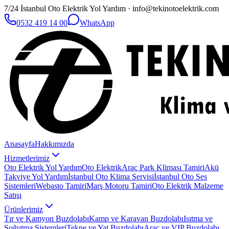
7/24 İstanbul Oto Elektrik Yol Yardım · info@tekinotoelektrik.com
0532 419 14 00
WhatsApp
Anasayfa
Hakkımızda
Hizmetlerimiz
Oto Elektrik Yol Yardım
Oto Elektrik
Araç Park Kliması Tamiri
Akü
Takviye Yol Yardım
İstanbul Oto Klima Servisi
İstanbul Oto Ses
Sistemleri
Webasto Tamiri
Marş Motoru Tamiri
Oto Elektrik Malzeme
Satışı
Ürünlerimiz
Tır ve Kamyon Buzdolabı
Kamp ve Karavan Buzdolabı
Isıtma ve
Soğutma Sistemleri
Tekne ve Yat Buzdolabı
Araç ve VIP Buzdolabı