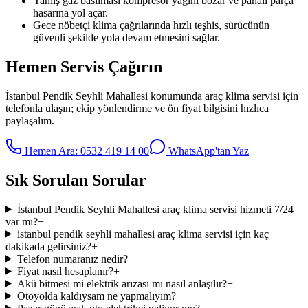
Yanlış gaz basılması kompresör yağını bozar ve pahalı parça
hasarına yol açar.
Gece nöbetçi klima çağrılarında hızlı teşhis, sürücünün
güvenli şekilde yola devam etmesini sağlar.
Hemen Servis Çağırın
İstanbul Pendik Seyhli Mahallesi
konumunda
araç klima servisi
için
telefonla ulaşın; ekip yönlendirme ve ön fiyat bilgisini hızlıca
paylaşalım.
Hemen Ara:
0532 419 14 00
WhatsApp'tan Yaz
Sık Sorulan Sorular
İstanbul Pendik Seyhli Mahallesi araç klima servisi hizmeti 7/24
var mı?
+
istanbul pendik seyhli mahallesi araç klima servisi için kaç
dakikada gelirsiniz?
+
Telefon numaranız nedir?
+
Fiyat nasıl hesaplanır?
+
Akü bitmesi mi elektrik arızası mı nasıl anlaşılır?
+
Otoyolda kaldıysam ne yapmalıyım?
+