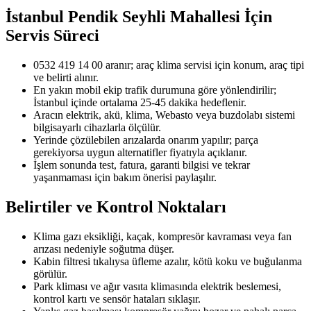
İstanbul Pendik Seyhli Mahallesi
İçin
Servis Süreci
0532 419 14 00 aranır; araç klima servisi için konum, araç tipi
ve belirti alınır.
En yakın mobil ekip trafik durumuna göre yönlendirilir;
İstanbul içinde ortalama 25-45 dakika hedeflenir.
Aracın elektrik, akü, klima, Webasto veya buzdolabı sistemi
bilgisayarlı cihazlarla ölçülür.
Yerinde çözülebilen arızalarda onarım yapılır; parça
gerekiyorsa uygun alternatifler fiyatıyla açıklanır.
İşlem sonunda test, fatura, garanti bilgisi ve tekrar
yaşanmaması için bakım önerisi paylaşılır.
Belirtiler ve Kontrol Noktaları
Klima gazı eksikliği, kaçak, kompresör kavraması veya fan
arızası nedeniyle soğutma düşer.
Kabin filtresi tıkalıysa üfleme azalır, kötü koku ve buğulanma
görülür.
Park kliması ve ağır vasıta klimasında elektrik beslemesi,
kontrol kartı ve sensör hataları sıklaşır.