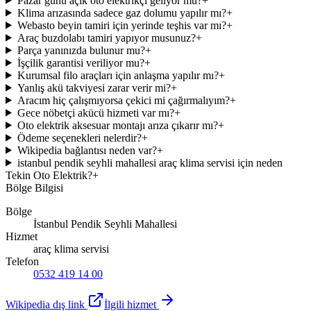
Pazar günü açık oto elektrikçi geliyor mu?
+
Klima arızasında sadece gaz dolumu yapılır mı?
+
Webasto beyin tamiri için yerinde teşhis var mı?
+
Araç buzdolabı tamiri yapıyor musunuz?
+
Parça yanınızda bulunur mu?
+
İşçilik garantisi veriliyor mu?
+
Kurumsal filo araçları için anlaşma yapılır mı?
+
Yanlış akü takviyesi zarar verir mi?
+
Aracım hiç çalışmıyorsa çekici mi çağırmalıyım?
+
Gece nöbetçi akücü hizmeti var mı?
+
Oto elektrik aksesuar montajı arıza çıkarır mı?
+
Ödeme seçenekleri nelerdir?
+
Wikipedia bağlantısı neden var?
+
istanbul pendik seyhli mahallesi araç klima servisi için neden
Tekin Oto Elektrik?
+
Bölge Bilgisi
Bölge
İstanbul Pendik Seyhli Mahallesi
Hizmet
araç klima servisi
Telefon
0532 419 14 00
Wikipedia dış link
İlgili hizmet