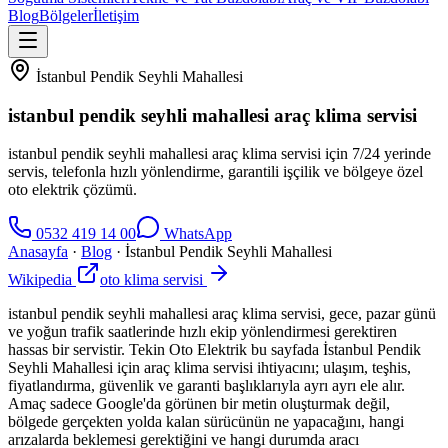
Blog
Bölgeler
İletişim
İstanbul Pendik Seyhli Mahallesi
istanbul pendik seyhli mahallesi araç klima servisi
istanbul pendik seyhli mahallesi araç klima servisi için 7/24 yerinde
servis, telefonla hızlı yönlendirme, garantili işçilik ve bölgeye özel
oto elektrik çözümü.
0532 419 14 00
WhatsApp
Anasayfa
·
Blog
·
İstanbul Pendik Seyhli Mahallesi
Wikipedia
oto klima servisi
istanbul pendik seyhli mahallesi araç klima servisi, gece, pazar günü
ve yoğun trafik saatlerinde hızlı ekip yönlendirmesi gerektiren
hassas bir servistir. Tekin Oto Elektrik bu sayfada İstanbul Pendik
Seyhli Mahallesi için araç klima servisi ihtiyacını; ulaşım, teşhis,
fiyatlandırma, güvenlik ve garanti başlıklarıyla ayrı ayrı ele alır.
Amaç sadece Google'da görünen bir metin oluşturmak değil,
bölgede gerçekten yolda kalan sürücünün ne yapacağını, hangi
arızalarda beklemesi gerektiğini ve hangi durumda aracı