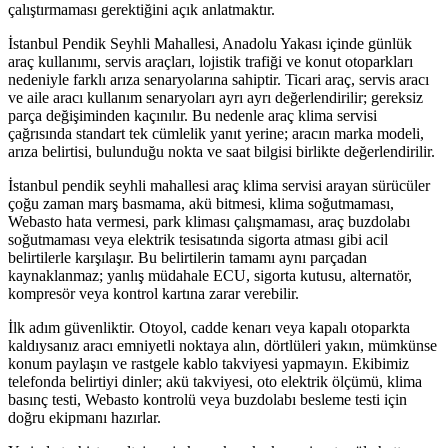
çalıştırmaması gerektiğini açık anlatmaktır.
İstanbul Pendik Seyhli Mahallesi, Anadolu Yakası içinde günlük
araç kullanımı, servis araçları, lojistik trafiği ve konut otoparkları
nedeniyle farklı arıza senaryolarına sahiptir. Ticari araç, servis aracı
ve aile aracı kullanım senaryoları ayrı ayrı değerlendirilir; gereksiz
parça değişiminden kaçınılır. Bu nedenle araç klima servisi
çağrısında standart tek cümlelik yanıt yerine; aracın marka modeli,
arıza belirtisi, bulunduğu nokta ve saat bilgisi birlikte değerlendirilir.
İstanbul pendik seyhli mahallesi araç klima servisi arayan sürücüler
çoğu zaman marş basmama, akü bitmesi, klima soğutmaması,
Webasto hata vermesi, park kliması çalışmaması, araç buzdolabı
soğutmaması veya elektrik tesisatında sigorta atması gibi acil
belirtilerle karşılaşır. Bu belirtilerin tamamı aynı parçadan
kaynaklanmaz; yanlış müdahale ECU, sigorta kutusu, alternatör,
kompresör veya kontrol kartına zarar verebilir.
İlk adım güvenliktir. Otoyol, cadde kenarı veya kapalı otoparkta
kaldıysanız aracı emniyetli noktaya alın, dörtlüleri yakın, mümkünse
konum paylaşın ve rastgele kablo takviyesi yapmayın. Ekibimiz
telefonda belirtiyi dinler; akü takviyesi, oto elektrik ölçümü, klima
basınç testi, Webasto kontrolü veya buzdolabı besleme testi için
doğru ekipmanı hazırlar.