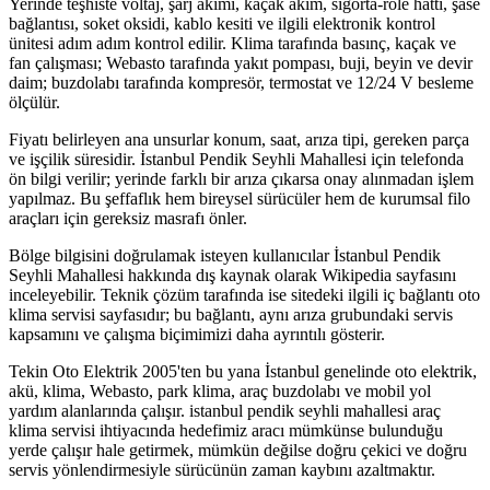
Yerinde teşhiste voltaj, şarj akımı, kaçak akım, sigorta-röle hattı, şase
bağlantısı, soket oksidi, kablo kesiti ve ilgili elektronik kontrol
ünitesi adım adım kontrol edilir. Klima tarafında basınç, kaçak ve
fan çalışması; Webasto tarafında yakıt pompası, buji, beyin ve devir
daim; buzdolabı tarafında kompresör, termostat ve 12/24 V besleme
ölçülür.
Fiyatı belirleyen ana unsurlar konum, saat, arıza tipi, gereken parça
ve işçilik süresidir. İstanbul Pendik Seyhli Mahallesi için telefonda
ön bilgi verilir; yerinde farklı bir arıza çıkarsa onay alınmadan işlem
yapılmaz. Bu şeffaflık hem bireysel sürücüler hem de kurumsal filo
araçları için gereksiz masrafı önler.
Bölge bilgisini doğrulamak isteyen kullanıcılar İstanbul Pendik
Seyhli Mahallesi hakkında dış kaynak olarak Wikipedia sayfasını
inceleyebilir. Teknik çözüm tarafında ise sitedeki ilgili iç bağlantı oto
klima servisi sayfasıdır; bu bağlantı, aynı arıza grubundaki servis
kapsamını ve çalışma biçimimizi daha ayrıntılı gösterir.
Tekin Oto Elektrik 2005'ten bu yana İstanbul genelinde oto elektrik,
akü, klima, Webasto, park klima, araç buzdolabı ve mobil yol
yardım alanlarında çalışır. istanbul pendik seyhli mahallesi araç
klima servisi ihtiyacında hedefimiz aracı mümkünse bulunduğu
yerde çalışır hale getirmek, mümkün değilse doğru çekici ve doğru
servis yönlendirmesiyle sürücünün zaman kaybını azaltmaktır.