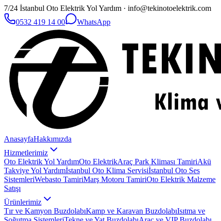
7/24 İstanbul Oto Elektrik Yol Yardım · info@tekinotoelektrik.com
0532 419 14 00
WhatsApp
Anasayfa
Hakkımızda
Hizmetlerimiz
Oto Elektrik Yol Yardım
Oto Elektrik
Araç Park Kliması Tamiri
Akü
Takviye Yol Yardım
İstanbul Oto Klima Servisi
İstanbul Oto Ses
Sistemleri
Webasto Tamiri
Marş Motoru Tamiri
Oto Elektrik Malzeme
Satışı
Ürünlerimiz
Tır ve Kamyon Buzdolabı
Kamp ve Karavan Buzdolabı
Isıtma ve
Soğutma Sistemleri
Tekne ve Yat Buzdolabı
Araç ve VIP Buzdolabı