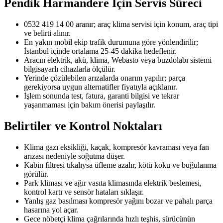
Pendik Harmandere
İçin Servis Süreci
0532 419 14 00 aranır; araç klima servisi için konum, araç tipi
ve belirti alınır.
En yakın mobil ekip trafik durumuna göre yönlendirilir;
İstanbul içinde ortalama 25-45 dakika hedeflenir.
Aracın elektrik, akü, klima, Webasto veya buzdolabı sistemi
bilgisayarlı cihazlarla ölçülür.
Yerinde çözülebilen arızalarda onarım yapılır; parça
gerekiyorsa uygun alternatifler fiyatıyla açıklanır.
İşlem sonunda test, fatura, garanti bilgisi ve tekrar
yaşanmaması için bakım önerisi paylaşılır.
Belirtiler ve Kontrol Noktaları
Klima gazı eksikliği, kaçak, kompresör kavraması veya fan
arızası nedeniyle soğutma düşer.
Kabin filtresi tıkalıysa üfleme azalır, kötü koku ve buğulanma
görülür.
Park kliması ve ağır vasıta klimasında elektrik beslemesi,
kontrol kartı ve sensör hataları sıklaşır.
Yanlış gaz basılması kompresör yağını bozar ve pahalı parça
hasarına yol açar.
Gece nöbetçi klima çağrılarında hızlı teşhis, sürücünün