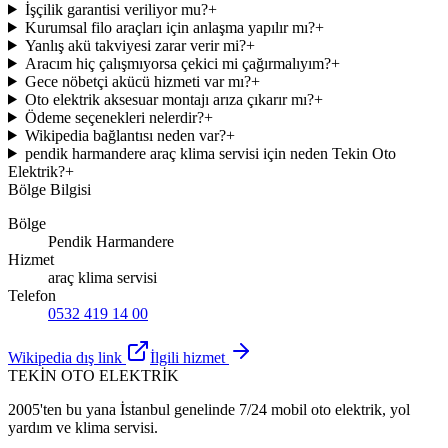
İşçilik garantisi veriliyor mu?
+
Kurumsal filo araçları için anlaşma yapılır mı?
+
Yanlış akü takviyesi zarar verir mi?
+
Aracım hiç çalışmıyorsa çekici mi çağırmalıyım?
+
Gece nöbetçi akücü hizmeti var mı?
+
Oto elektrik aksesuar montajı arıza çıkarır mı?
+
Ödeme seçenekleri nelerdir?
+
Wikipedia bağlantısı neden var?
+
pendik harmandere araç klima servisi için neden Tekin Oto
Elektrik?
+
Bölge Bilgisi
Bölge
Pendik Harmandere
Hizmet
araç klima servisi
Telefon
0532 419 14 00
Wikipedia dış link
İlgili hizmet
TEKİN OTO ELEKTRİK
2005'ten bu yana İstanbul genelinde 7/24 mobil oto elektrik, yol
yardım ve klima servisi.