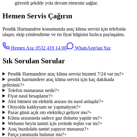
güvenli şekilde yola devam etmesini sağlar.
Hemen Servis Çağırın
Pendik Harmandere
konumunda
araç klima servisi
için telefonla
ulaşın; ekip yönlendirme ve ön fiyat bilgisini hızlıca paylaşalım.
Hemen Ara:
0532 419 14 00
WhatsApp'tan Yaz
Sık Sorulan Sorular
Pendik Harmandere araç klima servisi hizmeti 7/24 var mı?
+
pendik harmandere araç klima servisi için kaç dakikada
gelirsiniz?
+
Telefon numaranız nedir?
+
Fiyat nasıl hesaplanır?
+
Akü bitmesi mi elektrik arızası mı nasıl anlaşılır?
+
Otoyolda kaldıysam ne yapmalıyım?
+
Pazar günü açık oto elektrikçi geliyor mu?
+
Klima arızasında sadece gaz dolumu yapılır mı?
+
Webasto beyin tamiri için yerinde teşhis var mı?
+
Araç buzdolabı tamiri yapıyor musunuz?
+
Parça yanınızda bulunur mu?
+