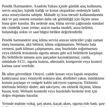
Pendik Harmandere, Anadolu Yakası içinde günlük araç kullanımı,
servis araçları, lojistik trafiği ve konut otoparkları nedeniyle farklı
arıza senaryolarına sahiptir. Mahalle içi kısa mesafe kullanımlarında
akü ve şarj sistemi sorunları daha sık görüldüğü için ölçüm sırası
buna göre kurulur. Bu nedenle araç klima servisi çağrısında standart
tek cümlelik yanıt yerine; aracın marka modeli, arıza belirtisi,
bulunduğu nokta ve saat bilgisi birlikte değerlendirilir.
Pendik harmandere araç klima servisi arayan sürücüler çoğu zaman
marş basmama, akü bitmesi, klima soğutmaması, Webasto hata
vermesi, park kliması çalışmaması, araç buzdolabı soğutmaması
veya elektrik tesisatında sigorta atması gibi acil belirtilerle karşılaşır.
Bu belirtilerin tamamı aynı parçadan kaynaklanmaz; yanlış
müdahale ECU, sigorta kutusu, alternatör, kompresör veya kontrol
kartına zarar verebilir.
İlk adım güvenliktir. Otoyol, cadde kenarı veya kapalı otoparkta
kaldıysanız aracı emniyetli noktaya alın, dörtlüleri yakın, mümkünse
konum paylaşın ve rastgele kablo takviyesi yapmayın. Ekibimiz
telefonda belirtiyi dinler; akü takviyesi, oto elektrik ölçümü, klima
basınç testi, Webasto kontrolü veya buzdolabı besleme testi için
doğru ekipmanı hazırlar.
Yerinde teşhiste voltaj, şarj akımı, kaçak akım, sigorta-röle hattı, şase