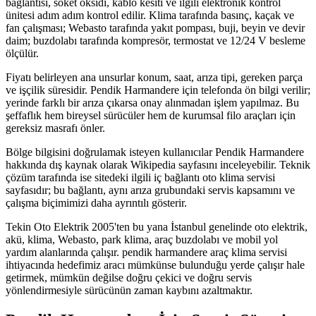
bağlantısı, soket oksidi, kablo kesiti ve ilgili elektronik kontrol
ünitesi adım adım kontrol edilir. Klima tarafında basınç, kaçak ve
fan çalışması; Webasto tarafında yakıt pompası, buji, beyin ve devir
daim; buzdolabı tarafında kompresör, termostat ve 12/24 V besleme
ölçülür.
Fiyatı belirleyen ana unsurlar konum, saat, arıza tipi, gereken parça
ve işçilik süresidir. Pendik Harmandere için telefonda ön bilgi verilir;
yerinde farklı bir arıza çıkarsa onay alınmadan işlem yapılmaz. Bu
şeffaflık hem bireysel sürücüler hem de kurumsal filo araçları için
gereksiz masrafı önler.
Bölge bilgisini doğrulamak isteyen kullanıcılar Pendik Harmandere
hakkında dış kaynak olarak Wikipedia sayfasını inceleyebilir. Teknik
çözüm tarafında ise sitedeki ilgili iç bağlantı oto klima servisi
sayfasıdır; bu bağlantı, aynı arıza grubundaki servis kapsamını ve
çalışma biçimimizi daha ayrıntılı gösterir.
Tekin Oto Elektrik 2005'ten bu yana İstanbul genelinde oto elektrik,
akü, klima, Webasto, park klima, araç buzdolabı ve mobil yol
yardım alanlarında çalışır. pendik harmandere araç klima servisi
ihtiyacında hedefimiz aracı mümkünse bulunduğu yerde çalışır hale
getirmek, mümkün değilse doğru çekici ve doğru servis
yönlendirmesiyle sürücünün zaman kaybını azaltmaktır.