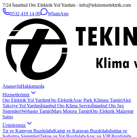
7/24 İstanbul Oto Elektrik Yol Yardım · info@tekinotoelektrik.com
0532 419 14 00
WhatsApp
Anasayfa
Hakkımızda
Hizmetlerimiz
Oto Elektrik Yol Yardım
Oto Elektrik
Araç Park Kliması Tamiri
Akü
Takviye Yol Yardım
İstanbul Oto Klima Servisi
İstanbul Oto Ses
Sistemleri
Webasto Tamiri
Marş Motoru Tamiri
Oto Elektrik Malzeme
Satışı
Ürünlerimiz
Tır ve Kamyon Buzdolabı
Kamp ve Karavan Buzdolabı
Isıtma ve
Soğutma Sistemleri
Tekne ve Yat Buzdolabı
Araç ve VIP Buzdolabı