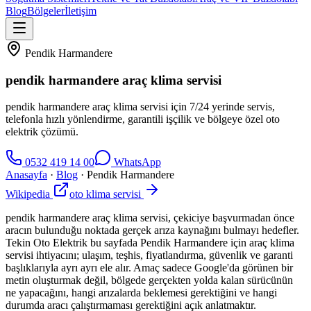
Blog
Bölgeler
İletişim
Pendik Harmandere
pendik harmandere araç klima servisi
pendik harmandere araç klima servisi için 7/24 yerinde servis,
telefonla hızlı yönlendirme, garantili işçilik ve bölgeye özel oto
elektrik çözümü.
0532 419 14 00
WhatsApp
Anasayfa
·
Blog
·
Pendik Harmandere
Wikipedia
oto klima servisi
pendik harmandere araç klima servisi, çekiciye başvurmadan önce
aracın bulunduğu noktada gerçek arıza kaynağını bulmayı hedefler.
Tekin Oto Elektrik bu sayfada Pendik Harmandere için araç klima
servisi ihtiyacını; ulaşım, teşhis, fiyatlandırma, güvenlik ve garanti
başlıklarıyla ayrı ayrı ele alır. Amaç sadece Google'da görünen bir
metin oluşturmak değil, bölgede gerçekten yolda kalan sürücünün
ne yapacağını, hangi arızalarda beklemesi gerektiğini ve hangi
durumda aracı çalıştırmaması gerektiğini açık anlatmaktır.