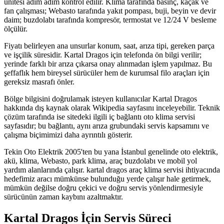
ünitesi adım adım kontrol edilir. Klima tarafında basınç, kaçak ve
fan çalışması; Webasto tarafında yakıt pompası, buji, beyin ve devir
daim; buzdolabı tarafında kompresör, termostat ve 12/24 V besleme
ölçülür.
Fiyatı belirleyen ana unsurlar konum, saat, arıza tipi, gereken parça
ve işçilik süresidir. Kartal Dragos için telefonda ön bilgi verilir;
yerinde farklı bir arıza çıkarsa onay alınmadan işlem yapılmaz. Bu
şeffaflık hem bireysel sürücüler hem de kurumsal filo araçları için
gereksiz masrafı önler.
Bölge bilgisini doğrulamak isteyen kullanıcılar Kartal Dragos
hakkında dış kaynak olarak Wikipedia sayfasını inceleyebilir. Teknik
çözüm tarafında ise sitedeki ilgili iç bağlantı oto klima servisi
sayfasıdır; bu bağlantı, aynı arıza grubundaki servis kapsamını ve
çalışma biçimimizi daha ayrıntılı gösterir.
Tekin Oto Elektrik 2005'ten bu yana İstanbul genelinde oto elektrik,
akü, klima, Webasto, park klima, araç buzdolabı ve mobil yol
yardım alanlarında çalışır. kartal dragos araç klima servisi ihtiyacında
hedefimiz aracı mümkünse bulunduğu yerde çalışır hale getirmek,
mümkün değilse doğru çekici ve doğru servis yönlendirmesiyle
sürücünün zaman kaybını azaltmaktır.
Kartal Dragos
İçin Servis Süreci