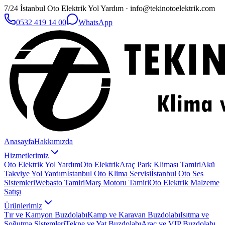
7/24 İstanbul Oto Elektrik Yol Yardım · info@tekinotoelektrik.com
0532 419 14 00
WhatsApp
Anasayfa
Hakkımızda
Hizmetlerimiz
Oto Elektrik Yol Yardım
Oto Elektrik
Araç Park Kliması Tamiri
Akü
Takviye Yol Yardım
İstanbul Oto Klima Servisi
İstanbul Oto Ses
Sistemleri
Webasto Tamiri
Marş Motoru Tamiri
Oto Elektrik Malzeme
Satışı
Ürünlerimiz
Tır ve Kamyon Buzdolabı
Kamp ve Karavan Buzdolabı
Isıtma ve
Soğutma Sistemleri
Tekne ve Yat Buzdolabı
Araç ve VIP Buzdolabı