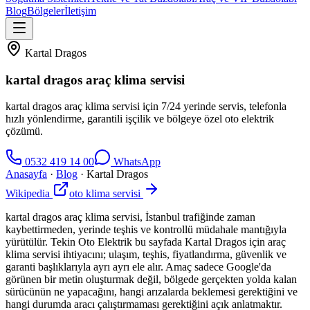
Blog
Bölgeler
İletişim
Kartal Dragos
kartal dragos araç klima servisi
kartal dragos araç klima servisi için 7/24 yerinde servis, telefonla
hızlı yönlendirme, garantili işçilik ve bölgeye özel oto elektrik
çözümü.
0532 419 14 00
WhatsApp
Anasayfa
·
Blog
·
Kartal Dragos
Wikipedia
oto klima servisi
kartal dragos araç klima servisi, İstanbul trafiğinde zaman
kaybettirmeden, yerinde teşhis ve kontrollü müdahale mantığıyla
yürütülür. Tekin Oto Elektrik bu sayfada Kartal Dragos için araç
klima servisi ihtiyacını; ulaşım, teşhis, fiyatlandırma, güvenlik ve
garanti başlıklarıyla ayrı ayrı ele alır. Amaç sadece Google'da
görünen bir metin oluşturmak değil, bölgede gerçekten yolda kalan
sürücünün ne yapacağını, hangi arızalarda beklemesi gerektiğini ve
hangi durumda aracı çalıştırmaması gerektiğini açık anlatmaktır.