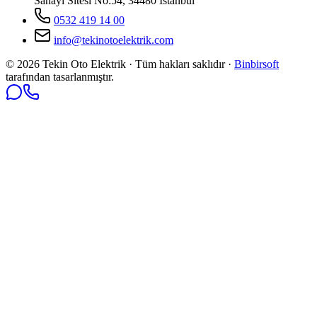
Sanayi Sitesi No:54, 34480 İstanbul
0532 419 14 00
info@tekinotoelektrik.com
©
2026
Tekin Oto Elektrik · Tüm hakları saklıdır ·
Binbirsoft
tarafından tasarlanmıştır.