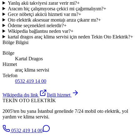
Yanlış akü takviyesi zarar verir mi?
+
Aracım hiç çalışmıyorsa çekici mi çağırmalıyım?
+
Gece nöbetçi akücü hizmeti var mı?
+
Oto elektrik aksesuar montajı arıza çıkarır mı?
+
Ödeme seçenekleri nelerdir?
+
Wikipedia bağlantısı neden var?
+
kartal dragos araç klima servisi için neden Tekin Oto Elektrik?
+
Bölge Bilgisi
Bölge
Kartal Dragos
Hizmet
araç klima servisi
Telefon
0532 419 14 00
Wikipedia dış link
İlgili hizmet
TEKİN OTO ELEKTRİK
2005'ten bu yana İstanbul genelinde 7/24 mobil oto elektrik, yol
yardım ve klima servisi.
0532 419 14 00