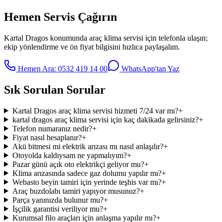
Hemen Servis Çağırın
Kartal Dragos
konumunda
araç klima servisi
için telefonla ulaşın;
ekip yönlendirme ve ön fiyat bilgisini hızlıca paylaşalım.
Hemen Ara:
0532 419 14 00
WhatsApp'tan Yaz
Sık Sorulan Sorular
Kartal Dragos araç klima servisi hizmeti 7/24 var mı?
+
kartal dragos araç klima servisi için kaç dakikada gelirsiniz?
+
Telefon numaranız nedir?
+
Fiyat nasıl hesaplanır?
+
Akü bitmesi mi elektrik arızası mı nasıl anlaşılır?
+
Otoyolda kaldıysam ne yapmalıyım?
+
Pazar günü açık oto elektrikçi geliyor mu?
+
Klima arızasında sadece gaz dolumu yapılır mı?
+
Webasto beyin tamiri için yerinde teşhis var mı?
+
Araç buzdolabı tamiri yapıyor musunuz?
+
Parça yanınızda bulunur mu?
+
İşçilik garantisi veriliyor mu?
+
Kurumsal filo araçları için anlaşma yapılır mı?
+