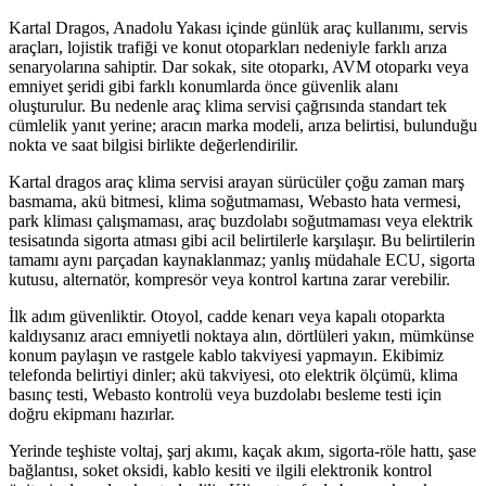
Kartal Dragos, Anadolu Yakası içinde günlük araç kullanımı, servis
araçları, lojistik trafiği ve konut otoparkları nedeniyle farklı arıza
senaryolarına sahiptir. Dar sokak, site otoparkı, AVM otoparkı veya
emniyet şeridi gibi farklı konumlarda önce güvenlik alanı
oluşturulur. Bu nedenle araç klima servisi çağrısında standart tek
cümlelik yanıt yerine; aracın marka modeli, arıza belirtisi, bulunduğu
nokta ve saat bilgisi birlikte değerlendirilir.
Kartal dragos araç klima servisi arayan sürücüler çoğu zaman marş
basmama, akü bitmesi, klima soğutmaması, Webasto hata vermesi,
park kliması çalışmaması, araç buzdolabı soğutmaması veya elektrik
tesisatında sigorta atması gibi acil belirtilerle karşılaşır. Bu belirtilerin
tamamı aynı parçadan kaynaklanmaz; yanlış müdahale ECU, sigorta
kutusu, alternatör, kompresör veya kontrol kartına zarar verebilir.
İlk adım güvenliktir. Otoyol, cadde kenarı veya kapalı otoparkta
kaldıysanız aracı emniyetli noktaya alın, dörtlüleri yakın, mümkünse
konum paylaşın ve rastgele kablo takviyesi yapmayın. Ekibimiz
telefonda belirtiyi dinler; akü takviyesi, oto elektrik ölçümü, klima
basınç testi, Webasto kontrolü veya buzdolabı besleme testi için
doğru ekipmanı hazırlar.
Yerinde teşhiste voltaj, şarj akımı, kaçak akım, sigorta-röle hattı, şase
bağlantısı, soket oksidi, kablo kesiti ve ilgili elektronik kontrol