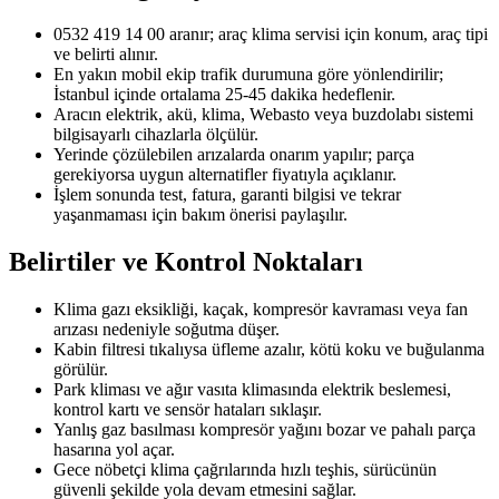
0532 419 14 00 aranır; araç klima servisi için konum, araç tipi
ve belirti alınır.
En yakın mobil ekip trafik durumuna göre yönlendirilir;
İstanbul içinde ortalama 25-45 dakika hedeflenir.
Aracın elektrik, akü, klima, Webasto veya buzdolabı sistemi
bilgisayarlı cihazlarla ölçülür.
Yerinde çözülebilen arızalarda onarım yapılır; parça
gerekiyorsa uygun alternatifler fiyatıyla açıklanır.
İşlem sonunda test, fatura, garanti bilgisi ve tekrar
yaşanmaması için bakım önerisi paylaşılır.
Belirtiler ve Kontrol Noktaları
Klima gazı eksikliği, kaçak, kompresör kavraması veya fan
arızası nedeniyle soğutma düşer.
Kabin filtresi tıkalıysa üfleme azalır, kötü koku ve buğulanma
görülür.
Park kliması ve ağır vasıta klimasında elektrik beslemesi,
kontrol kartı ve sensör hataları sıklaşır.
Yanlış gaz basılması kompresör yağını bozar ve pahalı parça
hasarına yol açar.
Gece nöbetçi klima çağrılarında hızlı teşhis, sürücünün
güvenli şekilde yola devam etmesini sağlar.