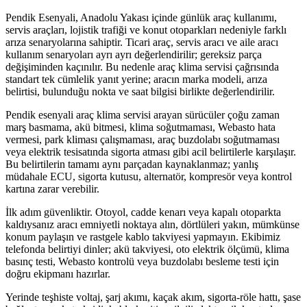
Pendik Esenyali, Anadolu Yakası içinde günlük araç kullanımı,
servis araçları, lojistik trafiği ve konut otoparkları nedeniyle farklı
arıza senaryolarına sahiptir. Ticari araç, servis aracı ve aile aracı
kullanım senaryoları ayrı ayrı değerlendirilir; gereksiz parça
değişiminden kaçınılır. Bu nedenle araç klima servisi çağrısında
standart tek cümlelik yanıt yerine; aracın marka modeli, arıza
belirtisi, bulunduğu nokta ve saat bilgisi birlikte değerlendirilir.
Pendik esenyali araç klima servisi arayan sürücüler çoğu zaman
marş basmama, akü bitmesi, klima soğutmaması, Webasto hata
vermesi, park kliması çalışmaması, araç buzdolabı soğutmaması
veya elektrik tesisatında sigorta atması gibi acil belirtilerle karşılaşır.
Bu belirtilerin tamamı aynı parçadan kaynaklanmaz; yanlış
müdahale ECU, sigorta kutusu, alternatör, kompresör veya kontrol
kartına zarar verebilir.
İlk adım güvenliktir. Otoyol, cadde kenarı veya kapalı otoparkta
kaldıysanız aracı emniyetli noktaya alın, dörtlüleri yakın, mümkünse
konum paylaşın ve rastgele kablo takviyesi yapmayın. Ekibimiz
telefonda belirtiyi dinler; akü takviyesi, oto elektrik ölçümü, klima
basınç testi, Webasto kontrolü veya buzdolabı besleme testi için
doğru ekipmanı hazırlar.
Yerinde teşhiste voltaj, şarj akımı, kaçak akım, sigorta-röle hattı, şase