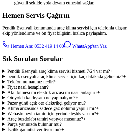
güvenli şekilde yola devam etmesini sağlar.
Hemen Servis Çağırın
Pendik Esenyali
konumunda
araç klima servisi
için telefonla ulaşın;
ekip yönlendirme ve ön fiyat bilgisini hızlıca paylaşalım.
Hemen Ara:
0532 419 14 00
WhatsApp'tan Yaz
Sık Sorulan Sorular
Pendik Esenyali araç klima servisi hizmeti 7/24 var mı?
+
pendik esenyali araç klima servisi için kaç dakikada gelirsiniz?
+
Telefon numaranız nedir?
+
Fiyat nasıl hesaplanır?
+
Akü bitmesi mi elektrik arızası mı nasıl anlaşılır?
+
Otoyolda kaldıysam ne yapmalıyım?
+
Pazar günü açık oto elektrikçi geliyor mu?
+
Klima arızasında sadece gaz dolumu yapılır mı?
+
Webasto beyin tamiri için yerinde teşhis var mı?
+
Araç buzdolabı tamiri yapıyor musunuz?
+
Parça yanınızda bulunur mu?
+
İşçilik garantisi veriliyor mu?
+