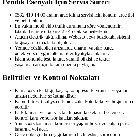
Pendik Esenyali
İçin Servis Süreci
0532 419 14 00 aranır; araç klima servisi için konum, araç tipi
ve belirti alınır.
En yakın mobil ekip trafik durumuna göre yönlendirilir;
İstanbul içinde ortalama 25-45 dakika hedeflenir.
Aracın elektrik, akü, klima, Webasto veya buzdolabı sistemi
bilgisayarlı cihazlarla ölçülür.
Yerinde çözülebilen arızalarda onarım yapılır; parça
gerekiyorsa uygun alternatifler fiyatıyla açıklanır.
İşlem sonunda test, fatura, garanti bilgisi ve tekrar
yaşanmaması için bakım önerisi paylaşılır.
Belirtiler ve Kontrol Noktaları
Klima gazı eksikliği, kaçak, kompresör kavraması veya fan
arızası nedeniyle soğutma düşer.
Kabin filtresi tıkalıysa üfleme azalır, kötü koku ve buğulanma
görülür.
Park kliması ve ağır vasıta klimasında elektrik beslemesi,
kontrol kartı ve sensör hataları sıklaşır.
Yanlış gaz basılması kompresör yağını bozar ve pahalı parça
hasarına yol açar.
Gece nöbetçi klima çağrılarında hızlı teşhis, sürücünün