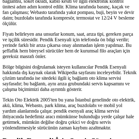
bağlantısı, soket oksidi, kablo kesiti ve ilgili elektronik kontrol
ünitesi adım adım kontrol edilir. Klima tarafında basınç, kaçak ve
fan çalışması; Webasto tarafında yakıt pompası, buji, beyin ve devir
daim; buzdolabı tarafında kompresör, termostat ve 12/24 V besleme
ölçülür.
Fiyatı belirleyen ana unsurlar konum, saat, arıza tipi, gereken parça
ve işçilik süresidir. Pendik Esenyali için telefonda ön bilgi verilir;
yerinde farklı bir arıza çıkarsa onay alınmadan işlem yapılmaz. Bu
şeffaflık hem bireysel sürücüler hem de kurumsal filo araçları için
gereksiz masrafı önler.
Bölge bilgisini doğrulamak isteyen kullanıcılar Pendik Esenyali
hakkında dış kaynak olarak Wikipedia sayfasını inceleyebilir. Teknik
çözüm tarafında ise sitedeki ilgili iç bağlantı oto klima servisi
sayfasıdır; bu bağlantı, aynı arıza grubundaki servis kapsamını ve
çalışma biçimimizi daha ayrıntılı gösterir.
Tekin Oto Elektrik 2005'ten bu yana İstanbul genelinde oto elektrik,
akü, klima, Webasto, park klima, araç buzdolabı ve mobil yol
yardım alanlarında çalışır. pendik esenyali araç klima servisi
ihtiyacında hedefimiz aracı mümkünse bulunduğu yerde çalışır hale
getirmek, mümkün değilse doğru çekici ve doğru servis
yönlendirmesiyle sürücünün zaman kaybını azaltmaktır.