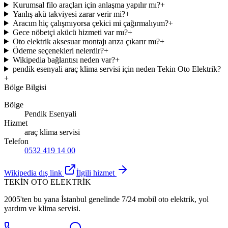
Kurumsal filo araçları için anlaşma yapılır mı?
+
Yanlış akü takviyesi zarar verir mi?
+
Aracım hiç çalışmıyorsa çekici mi çağırmalıyım?
+
Gece nöbetçi akücü hizmeti var mı?
+
Oto elektrik aksesuar montajı arıza çıkarır mı?
+
Ödeme seçenekleri nelerdir?
+
Wikipedia bağlantısı neden var?
+
pendik esenyali araç klima servisi için neden Tekin Oto Elektrik?
+
Bölge Bilgisi
Bölge
Pendik Esenyali
Hizmet
araç klima servisi
Telefon
0532 419 14 00
Wikipedia dış link
İlgili hizmet
TEKİN OTO ELEKTRİK
2005'ten bu yana İstanbul genelinde 7/24 mobil oto elektrik, yol
yardım ve klima servisi.