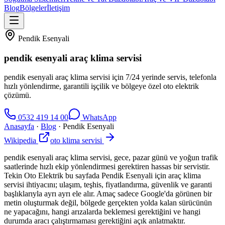
Blog
Bölgeler
İletişim
Pendik Esenyali
pendik esenyali araç klima servisi
pendik esenyali araç klima servisi için 7/24 yerinde servis, telefonla
hızlı yönlendirme, garantili işçilik ve bölgeye özel oto elektrik
çözümü.
0532 419 14 00
WhatsApp
Anasayfa
·
Blog
·
Pendik Esenyali
Wikipedia
oto klima servisi
pendik esenyali araç klima servisi, gece, pazar günü ve yoğun trafik
saatlerinde hızlı ekip yönlendirmesi gerektiren hassas bir servistir.
Tekin Oto Elektrik bu sayfada Pendik Esenyali için araç klima
servisi ihtiyacını; ulaşım, teşhis, fiyatlandırma, güvenlik ve garanti
başlıklarıyla ayrı ayrı ele alır. Amaç sadece Google'da görünen bir
metin oluşturmak değil, bölgede gerçekten yolda kalan sürücünün
ne yapacağını, hangi arızalarda beklemesi gerektiğini ve hangi
durumda aracı çalıştırmaması gerektiğini açık anlatmaktır.