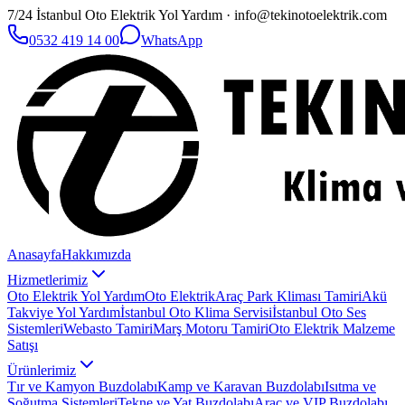
7/24 İstanbul Oto Elektrik Yol Yardım · info@tekinotoelektrik.com
0532 419 14 00
WhatsApp
Anasayfa
Hakkımızda
Hizmetlerimiz
Oto Elektrik Yol Yardım
Oto Elektrik
Araç Park Kliması Tamiri
Akü
Takviye Yol Yardım
İstanbul Oto Klima Servisi
İstanbul Oto Ses
Sistemleri
Webasto Tamiri
Marş Motoru Tamiri
Oto Elektrik Malzeme
Satışı
Ürünlerimiz
Tır ve Kamyon Buzdolabı
Kamp ve Karavan Buzdolabı
Isıtma ve
Soğutma Sistemleri
Tekne ve Yat Buzdolabı
Araç ve VIP Buzdolabı