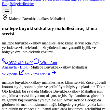
Blog
Bölgeler
İletişim
Maltepe Buyukbakkalkoy Mahallesi
maltepe buyukbakkalkoy mahallesi araç klima
servisi
maltepe buyukbakkalkoy mahallesi araç klima servisi için 7/24
yerinde servis, telefonla hızlı yönlendirme, garantili işçilik ve
bölgeye özel oto elektrik çözümü.
0532 419 14 00
WhatsApp
Anasayfa
·
Blog
·
Maltepe Buyukbakkalkoy Mahallesi
Wikipedia
oto klima servisi
maltepe buyukbakkalkoy mahallesi araç klima servisi, önce güvenli
konum teyidi, sonra ölçüm ve şeffaf fiyat bilgisiyle planlanır. Tekin
Oto Elektrik bu sayfada Maltepe Buyukbakkalkoy Mahallesi için
araç klima servisi ihtiyacını; ulaşım, teşhis, fiyatlandırma, güvenlik
ve garanti başlıklarıyla ayrı ayrı ele alır. Amaç sadece Google'da
görünen bir metin oluşturmak değil, bölgede gerçekten yolda kalan
sürücünün ne yapacağını, hangi arızalarda beklemesi gerektiğini ve