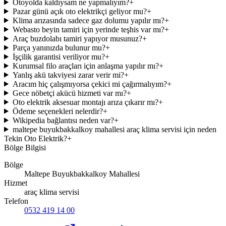
Otoyolda kaldıysam ne yapmalıyım?
+
Pazar günü açık oto elektrikçi geliyor mu?
+
Klima arızasında sadece gaz dolumu yapılır mı?
+
Webasto beyin tamiri için yerinde teşhis var mı?
+
Araç buzdolabı tamiri yapıyor musunuz?
+
Parça yanınızda bulunur mu?
+
İşçilik garantisi veriliyor mu?
+
Kurumsal filo araçları için anlaşma yapılır mı?
+
Yanlış akü takviyesi zarar verir mi?
+
Aracım hiç çalışmıyorsa çekici mi çağırmalıyım?
+
Gece nöbetçi akücü hizmeti var mı?
+
Oto elektrik aksesuar montajı arıza çıkarır mı?
+
Ödeme seçenekleri nelerdir?
+
Wikipedia bağlantısı neden var?
+
maltepe buyukbakkalkoy mahallesi araç klima servisi için neden
Tekin Oto Elektrik?
+
Bölge Bilgisi
Bölge
Maltepe Buyukbakkalkoy Mahallesi
Hizmet
araç klima servisi
Telefon
0532 419 14 00