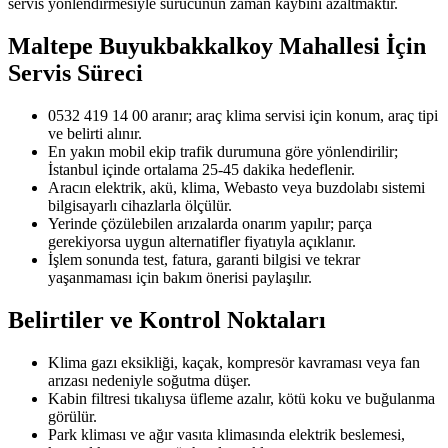
servis yönlendirmesiyle sürücünün zaman kaybını azaltmaktır.
Maltepe Buyukbakkalkoy Mahallesi
İçin
Servis Süreci
0532 419 14 00 aranır; araç klima servisi için konum, araç tipi
ve belirti alınır.
En yakın mobil ekip trafik durumuna göre yönlendirilir;
İstanbul içinde ortalama 25-45 dakika hedeflenir.
Aracın elektrik, akü, klima, Webasto veya buzdolabı sistemi
bilgisayarlı cihazlarla ölçülür.
Yerinde çözülebilen arızalarda onarım yapılır; parça
gerekiyorsa uygun alternatifler fiyatıyla açıklanır.
İşlem sonunda test, fatura, garanti bilgisi ve tekrar
yaşanmaması için bakım önerisi paylaşılır.
Belirtiler ve Kontrol Noktaları
Klima gazı eksikliği, kaçak, kompresör kavraması veya fan
arızası nedeniyle soğutma düşer.
Kabin filtresi tıkalıysa üfleme azalır, kötü koku ve buğulanma
görülür.
Park kliması ve ağır vasıta klimasında elektrik beslemesi,