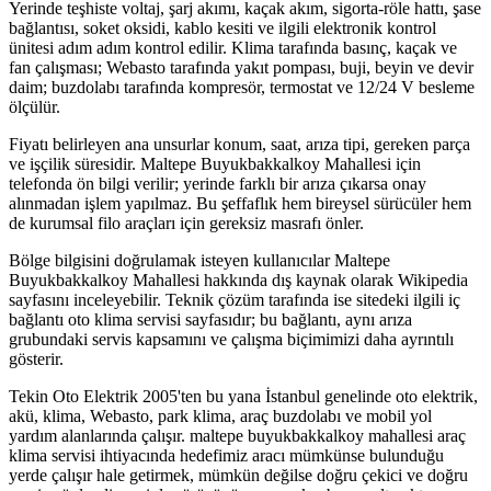
Yerinde teşhiste voltaj, şarj akımı, kaçak akım, sigorta-röle hattı, şase
bağlantısı, soket oksidi, kablo kesiti ve ilgili elektronik kontrol
ünitesi adım adım kontrol edilir. Klima tarafında basınç, kaçak ve
fan çalışması; Webasto tarafında yakıt pompası, buji, beyin ve devir
daim; buzdolabı tarafında kompresör, termostat ve 12/24 V besleme
ölçülür.
Fiyatı belirleyen ana unsurlar konum, saat, arıza tipi, gereken parça
ve işçilik süresidir. Maltepe Buyukbakkalkoy Mahallesi için
telefonda ön bilgi verilir; yerinde farklı bir arıza çıkarsa onay
alınmadan işlem yapılmaz. Bu şeffaflık hem bireysel sürücüler hem
de kurumsal filo araçları için gereksiz masrafı önler.
Bölge bilgisini doğrulamak isteyen kullanıcılar Maltepe
Buyukbakkalkoy Mahallesi hakkında dış kaynak olarak Wikipedia
sayfasını inceleyebilir. Teknik çözüm tarafında ise sitedeki ilgili iç
bağlantı oto klima servisi sayfasıdır; bu bağlantı, aynı arıza
grubundaki servis kapsamını ve çalışma biçimimizi daha ayrıntılı
gösterir.
Tekin Oto Elektrik 2005'ten bu yana İstanbul genelinde oto elektrik,
akü, klima, Webasto, park klima, araç buzdolabı ve mobil yol
yardım alanlarında çalışır. maltepe buyukbakkalkoy mahallesi araç
klima servisi ihtiyacında hedefimiz aracı mümkünse bulunduğu
yerde çalışır hale getirmek, mümkün değilse doğru çekici ve doğru