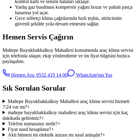
kontrol kartı ve sensör hataları sıklaşır.
Yanlış gaz basılması kompresör yağını bozar ve pahalı parça
hasarına yol açar.
Gece nöbetçi klima çağrılarında hızlı teşhis, sürücünün
güvenli şekilde yola devam etmesini sağlar.
Hemen Servis Çağırın
Maltepe Buyukbakkalkoy Mahallesi
konumunda
araç klima servisi
için telefonla ulaşın; ekip yönlendirme ve ön fiyat bilgisini hızlıca
paylaşalım.
Hemen Ara:
0532 419 14 00
WhatsApp'tan Yaz
Sık Sorulan Sorular
Maltepe Buyukbakkalkoy Mahallesi araç klima servisi hizmeti
7/24 var mı?
+
maltepe buyukbakkalkoy mahallesi araç klima servisi için kaç
dakikada gelirsiniz?
+
Telefon numaranız nedir?
+
Fiyat nasıl hesaplanır?
+
Akü bitmesi mi elektrik arızası mı nasıl anlaşılır?
+