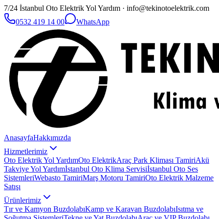
7/24 İstanbul Oto Elektrik Yol Yardım · info@tekinotoelektrik.com
0532 419 14 00
WhatsApp
Anasayfa
Hakkımızda
Hizmetlerimiz
Oto Elektrik Yol Yardım
Oto Elektrik
Araç Park Kliması Tamiri
Akü
Takviye Yol Yardım
İstanbul Oto Klima Servisi
İstanbul Oto Ses
Sistemleri
Webasto Tamiri
Marş Motoru Tamiri
Oto Elektrik Malzeme
Satışı
Ürünlerimiz
Tır ve Kamyon Buzdolabı
Kamp ve Karavan Buzdolabı
Isıtma ve
Soğutma Sistemleri
Tekne ve Yat Buzdolabı
Araç ve VIP Buzdolabı