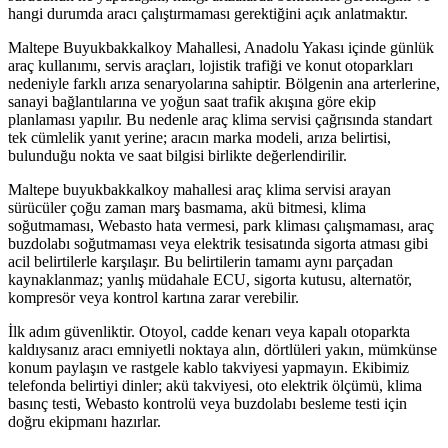
hangi durumda aracı çalıştırmaması gerektiğini açık anlatmaktır.
Maltepe Buyukbakkalkoy Mahallesi, Anadolu Yakası içinde günlük
araç kullanımı, servis araçları, lojistik trafiği ve konut otoparkları
nedeniyle farklı arıza senaryolarına sahiptir. Bölgenin ana arterlerine,
sanayi bağlantılarına ve yoğun saat trafik akışına göre ekip
planlaması yapılır. Bu nedenle araç klima servisi çağrısında standart
tek cümlelik yanıt yerine; aracın marka modeli, arıza belirtisi,
bulunduğu nokta ve saat bilgisi birlikte değerlendirilir.
Maltepe buyukbakkalkoy mahallesi araç klima servisi arayan
sürücüler çoğu zaman marş basmama, akü bitmesi, klima
soğutmaması, Webasto hata vermesi, park kliması çalışmaması, araç
buzdolabı soğutmaması veya elektrik tesisatında sigorta atması gibi
acil belirtilerle karşılaşır. Bu belirtilerin tamamı aynı parçadan
kaynaklanmaz; yanlış müdahale ECU, sigorta kutusu, alternatör,
kompresör veya kontrol kartına zarar verebilir.
İlk adım güvenliktir. Otoyol, cadde kenarı veya kapalı otoparkta
kaldıysanız aracı emniyetli noktaya alın, dörtlüleri yakın, mümkünse
konum paylaşın ve rastgele kablo takviyesi yapmayın. Ekibimiz
telefonda belirtiyi dinler; akü takviyesi, oto elektrik ölçümü, klima
basınç testi, Webasto kontrolü veya buzdolabı besleme testi için
doğru ekipmanı hazırlar.