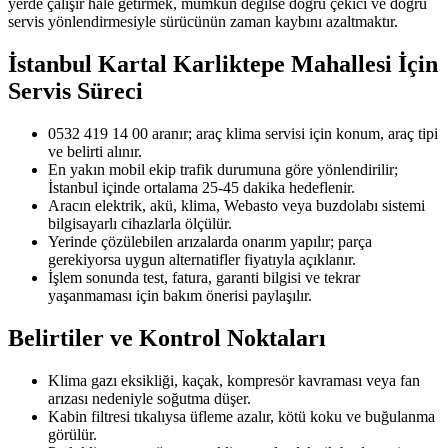
yerde çalışır hale getirmek, mümkün değilse doğru çekici ve doğru
servis yönlendirmesiyle sürücünün zaman kaybını azaltmaktır.
İstanbul Kartal Karliktepe Mahallesi
İçin
Servis Süreci
0532 419 14 00 aranır; araç klima servisi için konum, araç tipi
ve belirti alınır.
En yakın mobil ekip trafik durumuna göre yönlendirilir;
İstanbul içinde ortalama 25-45 dakika hedeflenir.
Aracın elektrik, akü, klima, Webasto veya buzdolabı sistemi
bilgisayarlı cihazlarla ölçülür.
Yerinde çözülebilen arızalarda onarım yapılır; parça
gerekiyorsa uygun alternatifler fiyatıyla açıklanır.
İşlem sonunda test, fatura, garanti bilgisi ve tekrar
yaşanmaması için bakım önerisi paylaşılır.
Belirtiler ve Kontrol Noktaları
Klima gazı eksikliği, kaçak, kompresör kavraması veya fan
arızası nedeniyle soğutma düşer.
Kabin filtresi tıkalıysa üfleme azalır, kötü koku ve buğulanma
görülür.