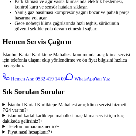
Park kliması ve ağır vasıta klimasında elektrik beslemesi,
kontrol kartı ve sensör hataları sıklaşır.
Yanlış gaz basılması kompresör yağını bozar ve pahalı parça
hasarına yol açar.
Gece nöbetçi klima çağrılarında hızlı teşhis, sürücünün
güvenli şekilde yola devam etmesini sağlar.
Hemen Servis Çağırın
İstanbul Kartal Karliktepe Mahallesi
konumunda
araç klima servisi
için telefonla ulaşın; ekip yönlendirme ve ön fiyat bilgisini hızlıca
paylaşalım.
Hemen Ara:
0532 419 14 00
WhatsApp'tan Yaz
Sık Sorulan Sorular
İstanbul Kartal Karliktepe Mahallesi araç klima servisi hizmeti
7/24 var mı?
+
istanbul kartal karliktepe mahallesi araç klima servisi için kaç
dakikada gelirsiniz?
+
Telefon numaranız nedir?
+
Fiyat nasıl hesaplanır?
+