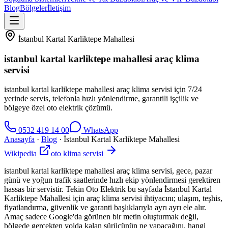
Blog
Bölgeler
İletişim
İstanbul Kartal Karliktepe Mahallesi
istanbul kartal karliktepe mahallesi araç klima
servisi
istanbul kartal karliktepe mahallesi araç klima servisi için 7/24
yerinde servis, telefonla hızlı yönlendirme, garantili işçilik ve
bölgeye özel oto elektrik çözümü.
0532 419 14 00
WhatsApp
Anasayfa
·
Blog
·
İstanbul Kartal Karliktepe Mahallesi
Wikipedia
oto klima servisi
istanbul kartal karliktepe mahallesi araç klima servisi, gece, pazar
günü ve yoğun trafik saatlerinde hızlı ekip yönlendirmesi gerektiren
hassas bir servistir. Tekin Oto Elektrik bu sayfada İstanbul Kartal
Karliktepe Mahallesi için araç klima servisi ihtiyacını; ulaşım, teşhis,
fiyatlandırma, güvenlik ve garanti başlıklarıyla ayrı ayrı ele alır.
Amaç sadece Google'da görünen bir metin oluşturmak değil,
bölgede gerçekten yolda kalan sürücünün ne yapacağını, hangi