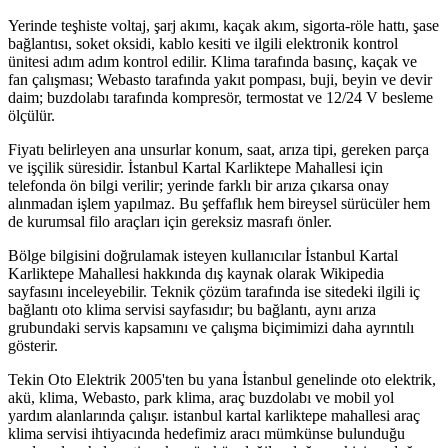
Yerinde teşhiste voltaj, şarj akımı, kaçak akım, sigorta-röle hattı, şase
bağlantısı, soket oksidi, kablo kesiti ve ilgili elektronik kontrol
ünitesi adım adım kontrol edilir. Klima tarafında basınç, kaçak ve
fan çalışması; Webasto tarafında yakıt pompası, buji, beyin ve devir
daim; buzdolabı tarafında kompresör, termostat ve 12/24 V besleme
ölçülür.
Fiyatı belirleyen ana unsurlar konum, saat, arıza tipi, gereken parça
ve işçilik süresidir. İstanbul Kartal Karliktepe Mahallesi için
telefonda ön bilgi verilir; yerinde farklı bir arıza çıkarsa onay
alınmadan işlem yapılmaz. Bu şeffaflık hem bireysel sürücüler hem
de kurumsal filo araçları için gereksiz masrafı önler.
Bölge bilgisini doğrulamak isteyen kullanıcılar İstanbul Kartal
Karliktepe Mahallesi hakkında dış kaynak olarak Wikipedia
sayfasını inceleyebilir. Teknik çözüm tarafında ise sitedeki ilgili iç
bağlantı oto klima servisi sayfasıdır; bu bağlantı, aynı arıza
grubundaki servis kapsamını ve çalışma biçimimizi daha ayrıntılı
gösterir.
Tekin Oto Elektrik 2005'ten bu yana İstanbul genelinde oto elektrik,
akü, klima, Webasto, park klima, araç buzdolabı ve mobil yol
yardım alanlarında çalışır. istanbul kartal karliktepe mahallesi araç
klima servisi ihtiyacında hedefimiz aracı mümkünse bulunduğu