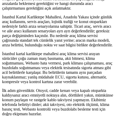
arızalarda beklemesi gerektiğini ve hangi durumda aracı
çalıştırmaması gerektiğini açık anlatmaktır.
İstanbul Kartal Karliktepe Mahallesi, Anadolu Yakası içinde günlük
araç kullanımı, servis araçları, lojistik trafiği ve konut otoparkları
nedeniyle farklı arıza senaryolarına sahiptir. Ticari araç, servis aracı
ve aile aracı kullanım senaryoları ayrı ayrı değerlendirilir; gereksiz
parça değişiminden kaçınılır. Bu nedenle araç klima servisi
çağrısında standart tek cümlelik yanıt yerine; aracın marka modeli,
arıza belirtisi, bulunduğu nokta ve saat bilgisi birlikte değerlendirilir.
İstanbul kartal karliktepe mahallesi araç klima servisi arayan
sürücüler çoğu zaman marş basmama, akü bitmesi, klima
soğutmaması, Webasto hata vermesi, park kliması çalışmaması, araç
buzdolabı soğutmaması veya elektrik tesisatında sigorta atması gibi
acil belirtilerle karşılaşır. Bu belirtilerin tamamı aynı parçadan
kaynaklanmaz; yanlış müdahale ECU, sigorta kutusu, alternatör,
kompresör veya kontrol kartına zarar verebilir.
İlk adım güvenliktir. Otoyol, cadde kenarı veya kapalı otoparkta
kaldıysanız aracı emniyetli noktaya alın, dörtlüleri yakın, mümkünse
konum paylaşın ve rastgele kablo takviyesi yapmayın. Ekibimiz
telefonda belirtiyi dinler; akü takviyesi, oto elektrik ölçümü, klima
basınç testi, Webasto kontrolü veya buzdolabı besleme testi için
doğru ekipmanı hazırlar.