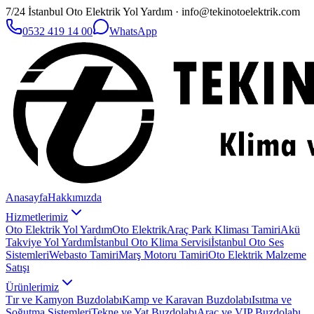
7/24 İstanbul Oto Elektrik Yol Yardım · info@tekinotoelektrik.com
0532 419 14 00
WhatsApp
Anasayfa
Hakkımızda
Hizmetlerimiz
Oto Elektrik Yol Yardım
Oto Elektrik
Araç Park Kliması Tamiri
Akü
Takviye Yol Yardım
İstanbul Oto Klima Servisi
İstanbul Oto Ses
Sistemleri
Webasto Tamiri
Marş Motoru Tamiri
Oto Elektrik Malzeme
Satışı
Ürünlerimiz
Tır ve Kamyon Buzdolabı
Kamp ve Karavan Buzdolabı
Isıtma ve
Soğutma Sistemleri
Tekne ve Yat Buzdolabı
Araç ve VIP Buzdolabı