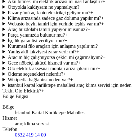
Akü bitmesi mi elektrik arızası mı nasıl anlaşılır?
+
Otoyolda kaldıysam ne yapmalıyım?
+
Pazar günü açık oto elektrikçi geliyor mu?
+
Klima arızasında sadece gaz dolumu yapılır mı?
+
Webasto beyin tamiri için yerinde teşhis var mı?
+
Araç buzdolabı tamiri yapıyor musunuz?
+
Parça yanınızda bulunur mu?
+
İşçilik garantisi veriliyor mu?
+
Kurumsal filo araçları için anlaşma yapılır mı?
+
Yanlış akü takviyesi zarar verir mi?
+
Aracım hiç çalışmıyorsa çekici mi çağırmalıyım?
+
Gece nöbetçi akücü hizmeti var mı?
+
Oto elektrik aksesuar montajı arıza çıkarır mı?
+
Ödeme seçenekleri nelerdir?
+
Wikipedia bağlantısı neden var?
+
istanbul kartal karliktepe mahallesi araç klima servisi için neden
Tekin Oto Elektrik?
+
Bölge Bilgisi
Bölge
İstanbul Kartal Karliktepe Mahallesi
Hizmet
araç klima servisi
Telefon
0532 419 14 00