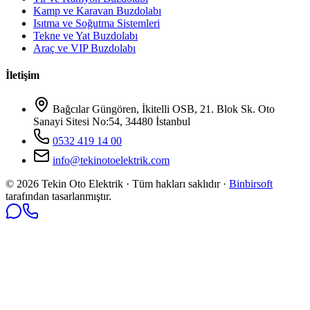
Kamp ve Karavan Buzdolabı
Isıtma ve Soğutma Sistemleri
Tekne ve Yat Buzdolabı
Araç ve VIP Buzdolabı
İletişim
Bağcılar Güngören, İkitelli OSB, 21. Blok Sk. Oto
Sanayi Sitesi No:54, 34480 İstanbul
0532 419 14 00
info@tekinotoelektrik.com
©
2026
Tekin Oto Elektrik · Tüm hakları saklıdır ·
Binbirsoft
tarafından tasarlanmıştır.