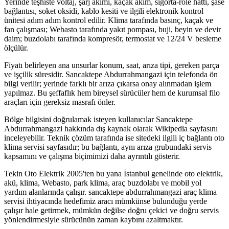
Yerinde teşhiste voltaj, şarj akımı, kaçak akım, sigorta-röle hattı, şase
bağlantısı, soket oksidi, kablo kesiti ve ilgili elektronik kontrol
ünitesi adım adım kontrol edilir. Klima tarafında basınç, kaçak ve
fan çalışması; Webasto tarafında yakıt pompası, buji, beyin ve devir
daim; buzdolabı tarafında kompresör, termostat ve 12/24 V besleme
ölçülür.
Fiyatı belirleyen ana unsurlar konum, saat, arıza tipi, gereken parça
ve işçilik süresidir. Sancaktepe Abdurrahmangazi için telefonda ön
bilgi verilir; yerinde farklı bir arıza çıkarsa onay alınmadan işlem
yapılmaz. Bu şeffaflık hem bireysel sürücüler hem de kurumsal filo
araçları için gereksiz masrafı önler.
Bölge bilgisini doğrulamak isteyen kullanıcılar Sancaktepe
Abdurrahmangazi hakkında dış kaynak olarak Wikipedia sayfasını
inceleyebilir. Teknik çözüm tarafında ise sitedeki ilgili iç bağlantı oto
klima servisi sayfasıdır; bu bağlantı, aynı arıza grubundaki servis
kapsamını ve çalışma biçimimizi daha ayrıntılı gösterir.
Tekin Oto Elektrik 2005'ten bu yana İstanbul genelinde oto elektrik,
akü, klima, Webasto, park klima, araç buzdolabı ve mobil yol
yardım alanlarında çalışır. sancaktepe abdurrahmangazi araç klima
servisi ihtiyacında hedefimiz aracı mümkünse bulunduğu yerde
çalışır hale getirmek, mümkün değilse doğru çekici ve doğru servis
yönlendirmesiyle sürücünün zaman kaybını azaltmaktır.