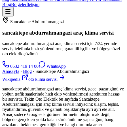
Blog
Bölgeler
İletişim
Sancaktepe Abdurrahmangazi
sancaktepe abdurrahmangazi araç klima servisi
sancaktepe abdurrahmangazi araç klima servisi için 7/24 yerinde
servis, telefonla hızlı yönlendirme, garantili işçilik ve bölgeye özel
oto elektrik çözümü.
0532 419 14 00
WhatsApp
Anasayfa
·
Blog
·
Sancaktepe Abdurrahmangazi
Wikipedia
oto klima servisi
sancaktepe abdurrahmangazi araç klima servisi, gece, pazar günü ve
yoğun trafik saatlerinde hızlı ekip yönlendirmesi gerektiren hassas
bir servistir. Tekin Oto Elektrik bu sayfada Sancaktepe
Abdurrahmangazi için araç klima servisi ihtiyacını; ulaşım, teşhis,
fiyatlandırma, güvenlik ve garanti başlıklarıyla ayrı ayrı ele alır.
Amaç sadece Google'da görünen bir metin oluşturmak değil,
bölgede gerçekten yolda kalan sürücünün ne yapacağını, hangi
arızalarda beklemesi gerektiğini ve hangi durumda aracı