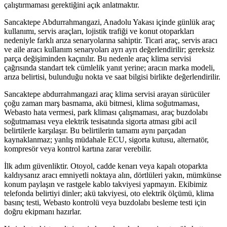
çalıştırmaması gerektiğini açık anlatmaktır.
Sancaktepe Abdurrahmangazi, Anadolu Yakası içinde günlük araç
kullanımı, servis araçları, lojistik trafiği ve konut otoparkları
nedeniyle farklı arıza senaryolarına sahiptir. Ticari araç, servis aracı
ve aile aracı kullanım senaryoları ayrı ayrı değerlendirilir; gereksiz
parça değişiminden kaçınılır. Bu nedenle araç klima servisi
çağrısında standart tek cümlelik yanıt yerine; aracın marka modeli,
arıza belirtisi, bulunduğu nokta ve saat bilgisi birlikte değerlendirilir.
Sancaktepe abdurrahmangazi araç klima servisi arayan sürücüler
çoğu zaman marş basmama, akü bitmesi, klima soğutmaması,
Webasto hata vermesi, park kliması çalışmaması, araç buzdolabı
soğutmaması veya elektrik tesisatında sigorta atması gibi acil
belirtilerle karşılaşır. Bu belirtilerin tamamı aynı parçadan
kaynaklanmaz; yanlış müdahale ECU, sigorta kutusu, alternatör,
kompresör veya kontrol kartına zarar verebilir.
İlk adım güvenliktir. Otoyol, cadde kenarı veya kapalı otoparkta
kaldıysanız aracı emniyetli noktaya alın, dörtlüleri yakın, mümkünse
konum paylaşın ve rastgele kablo takviyesi yapmayın. Ekibimiz
telefonda belirtiyi dinler; akü takviyesi, oto elektrik ölçümü, klima
basınç testi, Webasto kontrolü veya buzdolabı besleme testi için
doğru ekipmanı hazırlar.