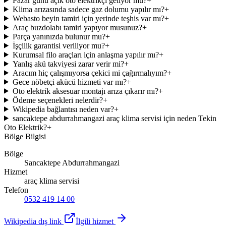
Pazar günü açık oto elektrikçi geliyor mu?
+
Klima arızasında sadece gaz dolumu yapılır mı?
+
Webasto beyin tamiri için yerinde teşhis var mı?
+
Araç buzdolabı tamiri yapıyor musunuz?
+
Parça yanınızda bulunur mu?
+
İşçilik garantisi veriliyor mu?
+
Kurumsal filo araçları için anlaşma yapılır mı?
+
Yanlış akü takviyesi zarar verir mi?
+
Aracım hiç çalışmıyorsa çekici mi çağırmalıyım?
+
Gece nöbetçi akücü hizmeti var mı?
+
Oto elektrik aksesuar montajı arıza çıkarır mı?
+
Ödeme seçenekleri nelerdir?
+
Wikipedia bağlantısı neden var?
+
sancaktepe abdurrahmangazi araç klima servisi için neden Tekin
Oto Elektrik?
+
Bölge Bilgisi
Bölge
Sancaktepe Abdurrahmangazi
Hizmet
araç klima servisi
Telefon
0532 419 14 00
Wikipedia dış link
İlgili hizmet