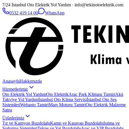
7/24 İstanbul Oto Elektrik Yol Yardım · info@tekinotoelektrik.com
0532 419 14 00
WhatsApp
Anasayfa
Hakkımızda
Hizmetlerimiz
Oto Elektrik Yol Yardım
Oto Elektrik
Araç Park Kliması Tamiri
Akü
Takviye Yol Yardım
İstanbul Oto Klima Servisi
İstanbul Oto Ses
Sistemleri
Webasto Tamiri
Marş Motoru Tamiri
Oto Elektrik Malzeme
Satışı
Ürünlerimiz
Tır ve Kamyon Buzdolabı
Kamp ve Karavan Buzdolabı
Isıtma ve
Soğutma Sistemleri
Tekne ve Yat Buzdolabı
Araç ve VIP Buzdolabı