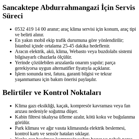
Sancaktepe Abdurrahmangazi
İçin Servis
Süreci
0532 419 14 00 aranır; araç klima servisi için konum, araç tipi
ve belirti alınır.
En yakın mobil ekip trafik durumuna göre yönlendirilir;
İstanbul içinde ortalama 25-45 dakika hedeflenir.
Aracın elektrik, akü, klima, Webasto veya buzdolabı sistemi
bilgisayarlı cihazlarla ölçülür.
Yerinde çözülebilen arızalarda onarım yapılır; parça
gerekiyorsa uygun alternatifler fiyatıyla açıklanır.
İşlem sonunda test, fatura, garanti bilgisi ve tekrar
yaşanmaması için bakım önerisi paylaşılır.
Belirtiler ve Kontrol Noktaları
Klima gazı eksikliği, kaçak, kompresör kavraması veya fan
arızası nedeniyle soğutma düşer.
Kabin filtresi tıkalıysa üfleme azalır, kötü koku ve buğulanma
görülür.
Park kliması ve ağır vasıta klimasında elektrik beslemesi,
kontrol kartı ve sensör hataları sıklaşır.