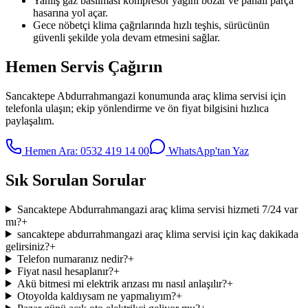
Yanlış gaz basılması kompresör yağını bozar ve pahalı parça
hasarına yol açar.
Gece nöbetçi klima çağrılarında hızlı teşhis, sürücünün
güvenli şekilde yola devam etmesini sağlar.
Hemen Servis Çağırın
Sancaktepe Abdurrahmangazi
konumunda
araç klima servisi
için
telefonla ulaşın; ekip yönlendirme ve ön fiyat bilgisini hızlıca
paylaşalım.
Hemen Ara:
0532 419 14 00
WhatsApp'tan Yaz
Sık Sorulan Sorular
Sancaktepe Abdurrahmangazi araç klima servisi hizmeti 7/24 var
mı?
+
sancaktepe abdurrahmangazi araç klima servisi için kaç dakikada
gelirsiniz?
+
Telefon numaranız nedir?
+
Fiyat nasıl hesaplanır?
+
Akü bitmesi mi elektrik arızası mı nasıl anlaşılır?
+
Otoyolda kaldıysam ne yapmalıyım?
+