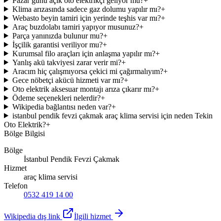
Pazar günü açık oto elektrikçi geliyor mu?
+
Klima arızasında sadece gaz dolumu yapılır mı?
+
Webasto beyin tamiri için yerinde teşhis var mı?
+
Araç buzdolabı tamiri yapıyor musunuz?
+
Parça yanınızda bulunur mu?
+
İşçilik garantisi veriliyor mu?
+
Kurumsal filo araçları için anlaşma yapılır mı?
+
Yanlış akü takviyesi zarar verir mi?
+
Aracım hiç çalışmıyorsa çekici mi çağırmalıyım?
+
Gece nöbetçi akücü hizmeti var mı?
+
Oto elektrik aksesuar montajı arıza çıkarır mı?
+
Ödeme seçenekleri nelerdir?
+
Wikipedia bağlantısı neden var?
+
istanbul pendik fevzi çakmak araç klima servisi için neden Tekin
Oto Elektrik?
+
Bölge Bilgisi
Bölge
İstanbul Pendik Fevzi Çakmak
Hizmet
araç klima servisi
Telefon
0532 419 14 00
Wikipedia dış link
İlgili hizmet