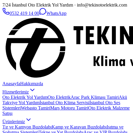
7/24 İstanbul Oto Elektrik Yol Yardım · info@tekinotoelektrik.com
0532 419 14 00
WhatsApp
Anasayfa
Hakkımızda
Hizmetlerimiz
Oto Elektrik Yol Yardım
Oto Elektrik
Araç Park Kliması Tamiri
Akü
Takviye Yol Yardım
İstanbul Oto Klima Servisi
İstanbul Oto Ses
Sistemleri
Webasto Tamiri
Marş Motoru Tamiri
Oto Elektrik Malzeme
Satışı
Ürünlerimiz
Tır ve Kamyon Buzdolabı
Kamp ve Karavan Buzdolabı
Isıtma ve
Soğutma Sistemleri
Tekne ve Yat Buzdolabı
Araç ve VIP Buzdolabı