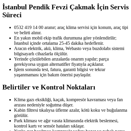
İstanbul Pendik Fevzi Çakmak
İçin Servis
Süreci
0532 419 14 00 aranır; araç klima servisi için konum, araç tipi
ve belirti alınır.
En yakın mobil ekip trafik durumuna göre yönlendirilir;
İstanbul içinde ortalama 25-45 dakika hedeflenir.
Aracın elektrik, akü, klima, Webasto veya buzdolabı sistemi
bilgisayarlı cihazlarla ölçülür.
Yerinde çözülebilen arızalarda onarım yapılır; parça
gerekiyorsa uygun alternatifler fiyatıyla açıklanır.
İşlem sonunda test, fatura, garanti bilgisi ve tekrar
yaşanmaması için bakım önerisi paylaşılır.
Belirtiler ve Kontrol Noktaları
Klima gazı eksikliği, kaçak, kompresör kavraması veya fan
arızası nedeniyle soğutma düşer.
Kabin filtresi tıkalıysa üfleme azalır, kötü koku ve buğulanma
görülür.
Park kliması ve ağır vasıta klimasında elektrik beslemesi,
kontrol kartı ve sensör hataları sıklaşır.