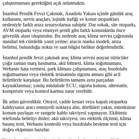
çalıştırmaması gerektiğini açık anlatmaktır.
İstanbul Pendik Fevzi Çakmak, Anadolu Yakası içinde günlük araç
kullanımı, servis araçları, lojistik trafiği ve konut otoparkları
nedeniyle farklı arıza senaryolarına sahiptir. Dar sokak, site otoparkı,
AVM otoparkı veya emniyet şeridi gibi farklı konumlarda önce
güvenlik alanı oluşturulur. Bu nedenle araç klima servisi çağrısında
standart tek cümlelik yanıt yerine; aracın marka modeli, arıza
belirtisi, bulunduğu nokta ve saat bilgisi birlikte değerlendirilir.
İstanbul pendik fevzi çakmak araç klima servisi arayan sürücüler
çoğu zaman marş basmama, akü bitmesi, klima soğutmaması,
Webasto hata vermesi, park kliması çalışmaması, araç buzdolabı
soğutmaması veya elektrik tesisatında sigorta atması gibi acil
belirtilerle karşılaşır. Bu belirtilerin tamamı aynı parçadan
kaynaklanmaz; yanlış müdahale ECU, sigorta kutusu, alternatör,
kompresör veya kontrol kartına zarar verebilir.
İlk adım güvenliktir. Otoyol, cadde kenarı veya kapalı otoparkta
kaldıysanız aracı emniyetli noktaya alın, dörtlüleri yakın, mümkünse
konum paylaşın ve rastgele kablo takviyesi yapmayın. Ekibimiz
telefonda belirtiyi dinler; akü takviyesi, oto elektrik ölçümü, klima
basınç testi, Webasto kontrolü veya buzdolabı besleme testi için
doğru ekipmanı hazırlar.