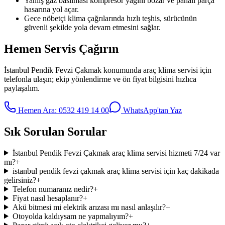
Yanlış gaz basılması kompresör yağını bozar ve pahalı parça
hasarına yol açar.
Gece nöbetçi klima çağrılarında hızlı teşhis, sürücünün
güvenli şekilde yola devam etmesini sağlar.
Hemen Servis Çağırın
İstanbul Pendik Fevzi Çakmak
konumunda
araç klima servisi
için
telefonla ulaşın; ekip yönlendirme ve ön fiyat bilgisini hızlıca
paylaşalım.
Hemen Ara:
0532 419 14 00
WhatsApp'tan Yaz
Sık Sorulan Sorular
İstanbul Pendik Fevzi Çakmak araç klima servisi hizmeti 7/24 var
mı?
+
istanbul pendik fevzi çakmak araç klima servisi için kaç dakikada
gelirsiniz?
+
Telefon numaranız nedir?
+
Fiyat nasıl hesaplanır?
+
Akü bitmesi mi elektrik arızası mı nasıl anlaşılır?
+
Otoyolda kaldıysam ne yapmalıyım?
+