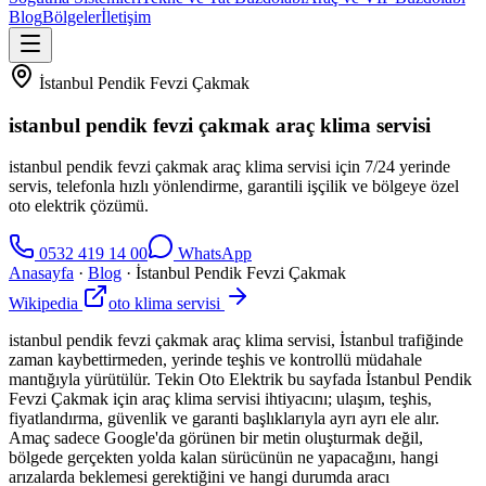
Blog
Bölgeler
İletişim
İstanbul Pendik Fevzi Çakmak
istanbul pendik fevzi çakmak araç klima servisi
istanbul pendik fevzi çakmak araç klima servisi için 7/24 yerinde
servis, telefonla hızlı yönlendirme, garantili işçilik ve bölgeye özel
oto elektrik çözümü.
0532 419 14 00
WhatsApp
Anasayfa
·
Blog
·
İstanbul Pendik Fevzi Çakmak
Wikipedia
oto klima servisi
istanbul pendik fevzi çakmak araç klima servisi, İstanbul trafiğinde
zaman kaybettirmeden, yerinde teşhis ve kontrollü müdahale
mantığıyla yürütülür. Tekin Oto Elektrik bu sayfada İstanbul Pendik
Fevzi Çakmak için araç klima servisi ihtiyacını; ulaşım, teşhis,
fiyatlandırma, güvenlik ve garanti başlıklarıyla ayrı ayrı ele alır.
Amaç sadece Google'da görünen bir metin oluşturmak değil,
bölgede gerçekten yolda kalan sürücünün ne yapacağını, hangi
arızalarda beklemesi gerektiğini ve hangi durumda aracı