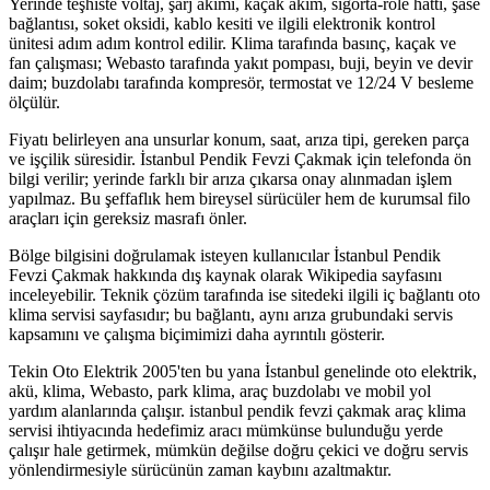
Yerinde teşhiste voltaj, şarj akımı, kaçak akım, sigorta-röle hattı, şase
bağlantısı, soket oksidi, kablo kesiti ve ilgili elektronik kontrol
ünitesi adım adım kontrol edilir. Klima tarafında basınç, kaçak ve
fan çalışması; Webasto tarafında yakıt pompası, buji, beyin ve devir
daim; buzdolabı tarafında kompresör, termostat ve 12/24 V besleme
ölçülür.
Fiyatı belirleyen ana unsurlar konum, saat, arıza tipi, gereken parça
ve işçilik süresidir. İstanbul Pendik Fevzi Çakmak için telefonda ön
bilgi verilir; yerinde farklı bir arıza çıkarsa onay alınmadan işlem
yapılmaz. Bu şeffaflık hem bireysel sürücüler hem de kurumsal filo
araçları için gereksiz masrafı önler.
Bölge bilgisini doğrulamak isteyen kullanıcılar İstanbul Pendik
Fevzi Çakmak hakkında dış kaynak olarak Wikipedia sayfasını
inceleyebilir. Teknik çözüm tarafında ise sitedeki ilgili iç bağlantı oto
klima servisi sayfasıdır; bu bağlantı, aynı arıza grubundaki servis
kapsamını ve çalışma biçimimizi daha ayrıntılı gösterir.
Tekin Oto Elektrik 2005'ten bu yana İstanbul genelinde oto elektrik,
akü, klima, Webasto, park klima, araç buzdolabı ve mobil yol
yardım alanlarında çalışır. istanbul pendik fevzi çakmak araç klima
servisi ihtiyacında hedefimiz aracı mümkünse bulunduğu yerde
çalışır hale getirmek, mümkün değilse doğru çekici ve doğru servis
yönlendirmesiyle sürücünün zaman kaybını azaltmaktır.