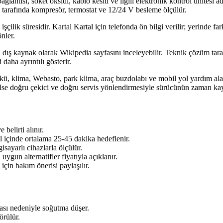
 bağlantısı, soket oksidi, kablo kesiti ve ilgili elektronik kontrol ünitesi
 tarafında kompresör, termostat ve 12/24 V besleme ölçülür.
işçilik süresidir. Kartal Kartal için telefonda ön bilgi verilir; yerinde 
nler.
ış kaynak olarak Wikipedia sayfasını inceleyebilir. Teknik çözüm tarafınd
daha ayrıntılı gösterir.
ü, klima, Webasto, park klima, araç buzdolabı ve mobil yol yardım alanla
se doğru çekici ve doğru servis yönlendirmesiyle sürücünün zaman kayb
belirti alınır.
l içinde ortalama 25-45 dakika hedeflenir.
sayarlı cihazlarla ölçülür.
ygun alternatifler fiyatıyla açıklanır.
için bakım önerisi paylaşılır.
ası nedeniyle soğutma düşer.
örülür.