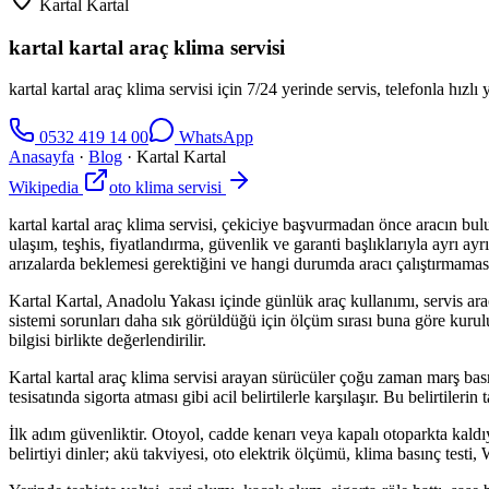
Kartal Kartal
kartal kartal araç klima servisi
kartal kartal araç klima servisi için 7/24 yerinde servis, telefonla hızl
0532 419 14 00
WhatsApp
Anasayfa
·
Blog
·
Kartal Kartal
Wikipedia
oto klima servisi
kartal kartal araç klima servisi, çekiciye başvurmadan önce aracın bul
ulaşım, teşhis, fiyatlandırma, güvenlik ve garanti başlıklarıyla ayrı 
arızalarda beklemesi gerektiğini ve hangi durumda aracı çalıştırmaması
Kartal Kartal, Anadolu Yakası içinde günlük araç kullanımı, servis araçl
sistemi sorunları daha sık görüldüğü için ölçüm sırası buna göre kurulu
bilgisi birlikte değerlendirilir.
Kartal kartal araç klima servisi arayan sürücüler çoğu zaman marş b
tesisatında sigorta atması gibi acil belirtilerle karşılaşır. Bu belirti
İlk adım güvenliktir. Otoyol, cadde kenarı veya kapalı otoparkta kald
belirtiyi dinler; akü takviyesi, oto elektrik ölçümü, klima basınç test