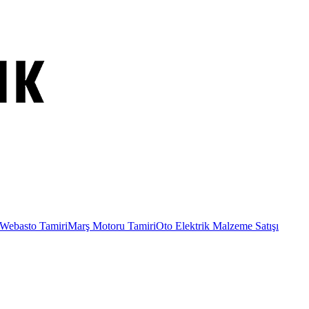
Webasto Tamiri
Marş Motoru Tamiri
Oto Elektrik Malzeme Satışı