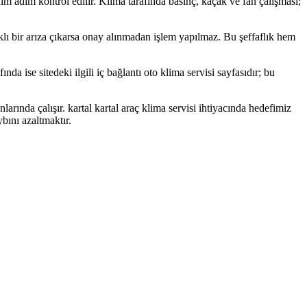
 adım adım kontrol edilir. Klima tarafında basınç, kaçak ve fan çalışması;
farklı bir arıza çıkarsa onay alınmadan işlem yapılmaz. Bu şeffaflık hem
a ise sitedeki ilgili iç bağlantı oto klima servisi sayfasıdır; bu
rında çalışır. kartal kartal araç klima servisi ihtiyacında hedefimiz
ını azaltmaktır.