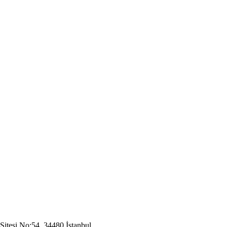
Sitesi No:54, 34480 İstanbul