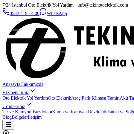
7/24 İstanbul Oto Elektrik Yol Yardım · info@tekinotoelektrik.com
0532 419 14 00
WhatsApp
Anasayfa
Hakkımızda
Hizmetlerimiz
Oto Elektrik Yol Yardım
Oto Elektrik
Araç Park Kliması Tamiri
Akü Ta
Ürünlerimiz
Tır ve Kamyon Buzdolabı
Kamp ve Karavan Buzdolabı
Isıtma ve Soğ
Blog
Bölgeler
İletişim