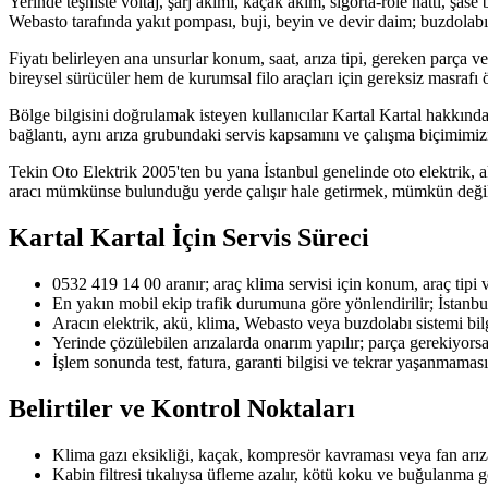
Yerinde teşhiste voltaj, şarj akımı, kaçak akım, sigorta-röle hattı, şase
Webasto tarafında yakıt pompası, buji, beyin ve devir daim; buzdolabı
Fiyatı belirleyen ana unsurlar konum, saat, arıza tipi, gereken parça ve 
bireysel sürücüler hem de kurumsal filo araçları için gereksiz masrafı ö
Bölge bilgisini doğrulamak isteyen kullanıcılar Kartal Kartal hakkında d
bağlantı, aynı arıza grubundaki servis kapsamını ve çalışma biçimimizi 
Tekin Oto Elektrik 2005'ten bu yana İstanbul genelinde oto elektrik, ak
aracı mümkünse bulunduğu yerde çalışır hale getirmek, mümkün değil
Kartal Kartal
İçin Servis Süreci
0532 419 14 00 aranır; araç klima servisi için konum, araç tipi ve 
En yakın mobil ekip trafik durumuna göre yönlendirilir; İstanbu
Aracın elektrik, akü, klima, Webasto veya buzdolabı sistemi bilgi
Yerinde çözülebilen arızalarda onarım yapılır; parça gerekiyorsa u
İşlem sonunda test, fatura, garanti bilgisi ve tekrar yaşanmaması 
Belirtiler ve Kontrol Noktaları
Klima gazı eksikliği, kaçak, kompresör kavraması veya fan arız
Kabin filtresi tıkalıysa üfleme azalır, kötü koku ve buğulanma g