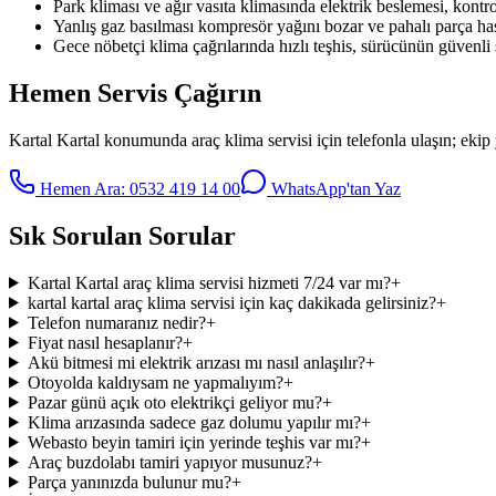
Park kliması ve ağır vasıta klimasında elektrik beslemesi, kontrol 
Yanlış gaz basılması kompresör yağını bozar ve pahalı parça has
Gece nöbetçi klima çağrılarında hızlı teşhis, sürücünün güvenli
Hemen Servis Çağırın
Kartal Kartal
konumunda
araç klima servisi
için telefonla ulaşın; ekip
Hemen Ara:
0532 419 14 00
WhatsApp'tan Yaz
Sık Sorulan Sorular
Kartal Kartal araç klima servisi hizmeti 7/24 var mı?
+
kartal kartal araç klima servisi için kaç dakikada gelirsiniz?
+
Telefon numaranız nedir?
+
Fiyat nasıl hesaplanır?
+
Akü bitmesi mi elektrik arızası mı nasıl anlaşılır?
+
Otoyolda kaldıysam ne yapmalıyım?
+
Pazar günü açık oto elektrikçi geliyor mu?
+
Klima arızasında sadece gaz dolumu yapılır mı?
+
Webasto beyin tamiri için yerinde teşhis var mı?
+
Araç buzdolabı tamiri yapıyor musunuz?
+
Parça yanınızda bulunur mu?
+