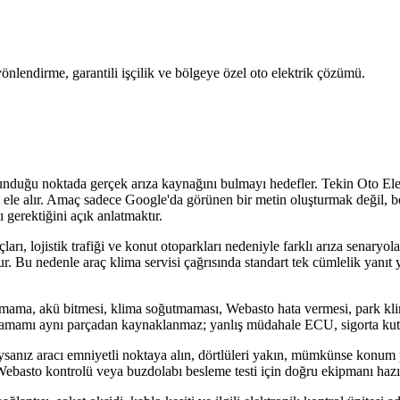
ı yönlendirme, garantili işçilik ve bölgeye özel oto elektrik çözümü.
unduğu noktada gerçek arıza kaynağını bulmayı hedefler. Tekin Oto Elekt
ayrı ele alır. Amaç sadece Google'da görünen bir metin oluşturmak değil
 gerektiğini açık anlatmaktır.
arı, lojistik trafiği ve konut otoparkları nedeniyle farklı arıza senaryol
r. Bu nedenle araç klima servisi çağrısında standart tek cümlelik yanıt 
asmama, akü bitmesi, klima soğutmaması, Webasto hata vermesi, park kl
lerin tamamı aynı parçadan kaynaklanmaz; yanlış müdahale ECU, sigorta kut
ıysanız aracı emniyetli noktaya alın, dörtlüleri yakın, mümkünse konum
i, Webasto kontrolü veya buzdolabı besleme testi için doğru ekipmanı hazır