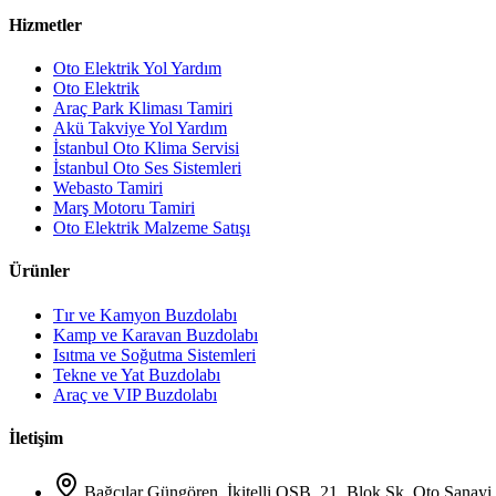
Hizmetler
Oto Elektrik Yol Yardım
Oto Elektrik
Araç Park Kliması Tamiri
Akü Takviye Yol Yardım
İstanbul Oto Klima Servisi
İstanbul Oto Ses Sistemleri
Webasto Tamiri
Marş Motoru Tamiri
Oto Elektrik Malzeme Satışı
Ürünler
Tır ve Kamyon Buzdolabı
Kamp ve Karavan Buzdolabı
Isıtma ve Soğutma Sistemleri
Tekne ve Yat Buzdolabı
Araç ve VIP Buzdolabı
İletişim
Bağcılar Güngören, İkitelli OSB, 21. Blok Sk. Oto Sanayi 