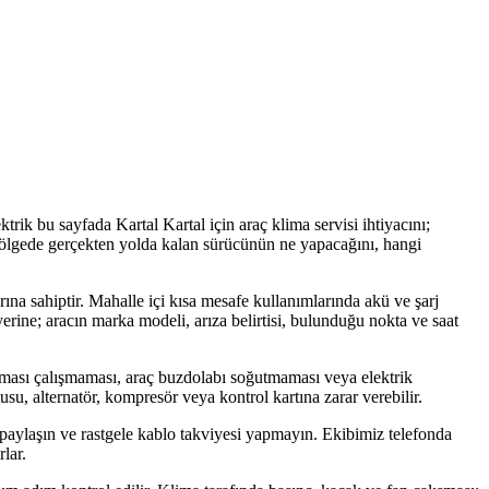
rik bu sayfada Kartal Kartal için araç klima servisi ihtiyacını;
, bölgede gerçekten yolda kalan sürücünün ne yapacağını, hangi
arına sahiptir. Mahalle içi kısa mesafe kullanımlarında akü ve şarj
yerine; aracın marka modeli, arıza belirtisi, bulunduğu nokta ve saat
iması çalışmaması, araç buzdolabı soğutmaması veya elektrik
usu, alternatör, kompresör veya kontrol kartına zarar verebilir.
 paylaşın ve rastgele kablo takviyesi yapmayın. Ekibimiz telefonda
lar.