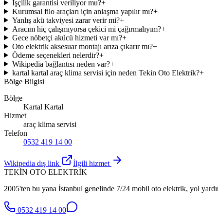
İşçilik garantisi veriliyor mu?
+
Kurumsal filo araçları için anlaşma yapılır mı?
+
Yanlış akü takviyesi zarar verir mi?
+
Aracım hiç çalışmıyorsa çekici mi çağırmalıyım?
+
Gece nöbetçi akücü hizmeti var mı?
+
Oto elektrik aksesuar montajı arıza çıkarır mı?
+
Ödeme seçenekleri nelerdir?
+
Wikipedia bağlantısı neden var?
+
kartal kartal araç klima servisi için neden Tekin Oto Elektrik?
+
Bölge Bilgisi
Bölge
Kartal Kartal
Hizmet
araç klima servisi
Telefon
0532 419 14 00
Wikipedia dış link
İlgili hizmet
TEKİN OTO ELEKTRİK
2005'ten bu yana İstanbul genelinde 7/24 mobil oto elektrik, yol yardı
0532 419 14 00