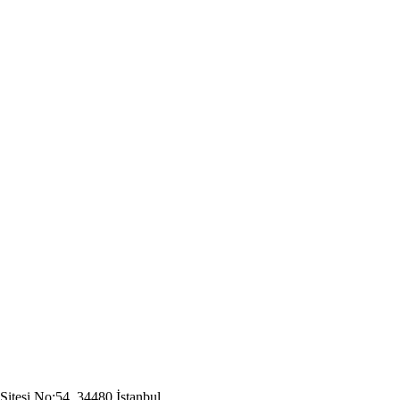
Sitesi No:54, 34480 İstanbul