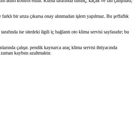
 adım adım kontrol edilir. Klima tarafında basınç, kaçak ve fan çalışması;
de farklı bir arıza çıkarsa onay alınmadan işlem yapılmaz. Bu şeffaflık
fında ise sitedeki ilgili iç bağlantı oto klima servisi sayfasıdır; bu
larında çalışır. pendik kaynarca araç klima servisi ihtiyacında
zaman kaybını azaltmaktır.