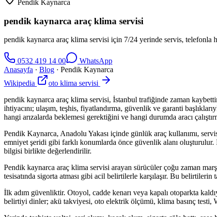
Pendik Kaynarca
pendik kaynarca araç klima servisi
pendik kaynarca araç klima servisi için 7/24 yerinde servis, telefonla h
0532 419 14 00
WhatsApp
Anasayfa
·
Blog
·
Pendik Kaynarca
Wikipedia
oto klima servisi
pendik kaynarca araç klima servisi, İstanbul trafiğinde zaman kaybett
ihtiyacını; ulaşım, teşhis, fiyatlandırma, güvenlik ve garanti başlıkl
hangi arızalarda beklemesi gerektiğini ve hangi durumda aracı çalıştır
Pendik Kaynarca, Anadolu Yakası içinde günlük araç kullanımı, servis ar
emniyet şeridi gibi farklı konumlarda önce güvenlik alanı oluşturulur. 
bilgisi birlikte değerlendirilir.
Pendik kaynarca araç klima servisi arayan sürücüler çoğu zaman marş
tesisatında sigorta atması gibi acil belirtilerle karşılaşır. Bu belirti
İlk adım güvenliktir. Otoyol, cadde kenarı veya kapalı otoparkta kald
belirtiyi dinler; akü takviyesi, oto elektrik ölçümü, klima basınç test