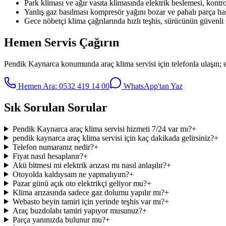
Park kliması ve ağır vasıta klimasında elektrik beslemesi, kontrol 
Yanlış gaz basılması kompresör yağını bozar ve pahalı parça has
Gece nöbetçi klima çağrılarında hızlı teşhis, sürücünün güvenli
Hemen Servis Çağırın
Pendik Kaynarca
konumunda
araç klima servisi
için telefonla ulaşın; 
Hemen Ara:
0532 419 14 00
WhatsApp'tan Yaz
Sık Sorulan Sorular
Pendik Kaynarca araç klima servisi hizmeti 7/24 var mı?
+
pendik kaynarca araç klima servisi için kaç dakikada gelirsiniz?
+
Telefon numaranız nedir?
+
Fiyat nasıl hesaplanır?
+
Akü bitmesi mi elektrik arızası mı nasıl anlaşılır?
+
Otoyolda kaldıysam ne yapmalıyım?
+
Pazar günü açık oto elektrikçi geliyor mu?
+
Klima arızasında sadece gaz dolumu yapılır mı?
+
Webasto beyin tamiri için yerinde teşhis var mı?
+
Araç buzdolabı tamiri yapıyor musunuz?
+
Parça yanınızda bulunur mu?
+