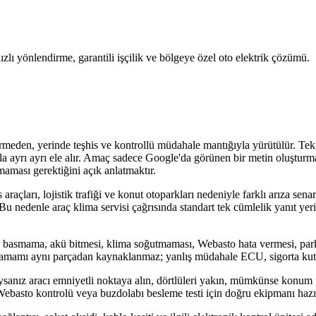
ızlı yönlendirme, garantili işçilik ve bölgeye özel oto elektrik çözümü.
irmeden, yerinde teşhis ve kontrollü müdahale mantığıyla yürütülür. Tek
arıyla ayrı ayrı ele alır. Amaç sadece Google'da görünen bir metin oluşt
maması gerektiğini açık anlatmaktır.
açları, lojistik trafiği ve konut otoparkları nedeniyle farklı arıza sen
Bu nedenle araç klima servisi çağrısında standart tek cümlelik yanıt yer
 basmama, akü bitmesi, klima soğutmaması, Webasto hata vermesi, park
lerin tamamı aynı parçadan kaynaklanmaz; yanlış müdahale ECU, sigorta kut
ıysanız aracı emniyetli noktaya alın, dörtlüleri yakın, mümkünse konum
i, Webasto kontrolü veya buzdolabı besleme testi için doğru ekipmanı hazır