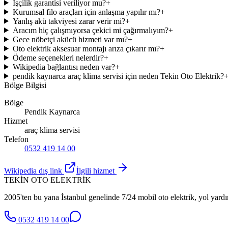
İşçilik garantisi veriliyor mu?
+
Kurumsal filo araçları için anlaşma yapılır mı?
+
Yanlış akü takviyesi zarar verir mi?
+
Aracım hiç çalışmıyorsa çekici mi çağırmalıyım?
+
Gece nöbetçi akücü hizmeti var mı?
+
Oto elektrik aksesuar montajı arıza çıkarır mı?
+
Ödeme seçenekleri nelerdir?
+
Wikipedia bağlantısı neden var?
+
pendik kaynarca araç klima servisi için neden Tekin Oto Elektrik?
Bölge Bilgisi
Bölge
Pendik Kaynarca
Hizmet
araç klima servisi
Telefon
0532 419 14 00
Wikipedia dış link
İlgili hizmet
TEKİN OTO ELEKTRİK
2005'ten bu yana İstanbul genelinde 7/24 mobil oto elektrik, yol yardı
0532 419 14 00