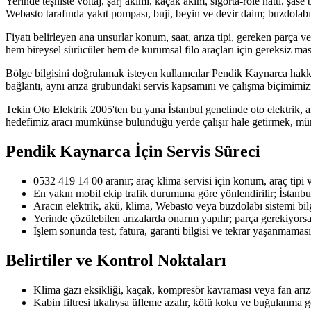
Yerinde teşhiste voltaj, şarj akımı, kaçak akım, sigorta-röle hattı, şase
Webasto tarafında yakıt pompası, buji, beyin ve devir daim; buzdolabı
Fiyatı belirleyen ana unsurlar konum, saat, arıza tipi, gereken parça ve
hem bireysel sürücüler hem de kurumsal filo araçları için gereksiz masr
Bölge bilgisini doğrulamak isteyen kullanıcılar Pendik Kaynarca hakkınd
bağlantı, aynı arıza grubundaki servis kapsamını ve çalışma biçimimizi 
Tekin Oto Elektrik 2005'ten bu yana İstanbul genelinde oto elektrik, a
hedefimiz aracı mümkünse bulunduğu yerde çalışır hale getirmek, mü
Pendik Kaynarca
İçin Servis Süreci
0532 419 14 00 aranır; araç klima servisi için konum, araç tipi ve 
En yakın mobil ekip trafik durumuna göre yönlendirilir; İstanbu
Aracın elektrik, akü, klima, Webasto veya buzdolabı sistemi bilgi
Yerinde çözülebilen arızalarda onarım yapılır; parça gerekiyorsa u
İşlem sonunda test, fatura, garanti bilgisi ve tekrar yaşanmaması 
Belirtiler ve Kontrol Noktaları
Klima gazı eksikliği, kaçak, kompresör kavraması veya fan arız
Kabin filtresi tıkalıysa üfleme azalır, kötü koku ve buğulanma g