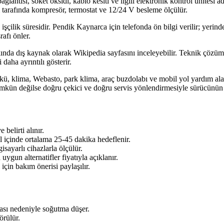
 bağlantısı, soket oksidi, kablo kesiti ve ilgili elektronik kontrol ünitesi
 tarafında kompresör, termostat ve 12/24 V besleme ölçülür.
 işçilik süresidir. Pendik Kaynarca için telefonda ön bilgi verilir; yerin
afı önler.
a dış kaynak olarak Wikipedia sayfasını inceleyebilir. Teknik çözüm tara
daha ayrıntılı gösterir.
kü, klima, Webasto, park klima, araç buzdolabı ve mobil yol yardım alan
mkün değilse doğru çekici ve doğru servis yönlendirmesiyle sürücünün 
belirti alınır.
l içinde ortalama 25-45 dakika hedeflenir.
sayarlı cihazlarla ölçülür.
ygun alternatifler fiyatıyla açıklanır.
için bakım önerisi paylaşılır.
ası nedeniyle soğutma düşer.
örülür.