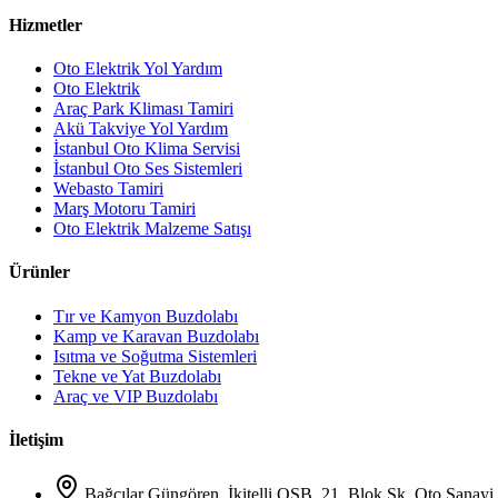
Hizmetler
Oto Elektrik Yol Yardım
Oto Elektrik
Araç Park Kliması Tamiri
Akü Takviye Yol Yardım
İstanbul Oto Klima Servisi
İstanbul Oto Ses Sistemleri
Webasto Tamiri
Marş Motoru Tamiri
Oto Elektrik Malzeme Satışı
Ürünler
Tır ve Kamyon Buzdolabı
Kamp ve Karavan Buzdolabı
Isıtma ve Soğutma Sistemleri
Tekne ve Yat Buzdolabı
Araç ve VIP Buzdolabı
İletişim
Bağcılar Güngören, İkitelli OSB, 21. Blok Sk. Oto Sanayi 