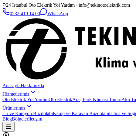
7/24 İstanbul Oto Elektrik Yol Yardım · info@tekinotoelektrik.com
0532 419 14 00
WhatsApp
Anasayfa
Hakkımızda
Hizmetlerimiz
Oto Elektrik Yol Yardım
Oto Elektrik
Araç Park Kliması Tamiri
Akü Ta
Ürünlerimiz
Tır ve Kamyon Buzdolabı
Kamp ve Karavan Buzdolabı
Isıtma ve Soğ
Blog
Bölgeler
İletişim