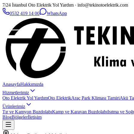
7/24 İstanbul Oto Elektrik Yol Yardım · info@tekinotoelektrik.com
0532 419 14 00
WhatsApp
Anasayfa
Hakkımızda
Hizmetlerimiz
Oto Elektrik Yol Yardım
Oto Elektrik
Araç Park Kliması Tamiri
Akü Ta
Ürünlerimiz
Tır ve Kamyon Buzdolabı
Kamp ve Karavan Buzdolabı
Isıtma ve Soğ
Blog
Bölgeler
İletişim