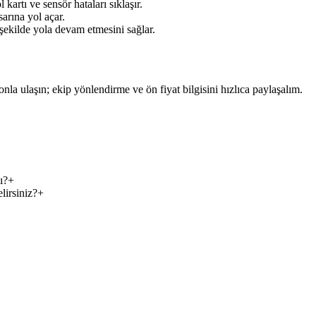
kartı ve sensör hataları sıklaşır.
arına yol açar.
 şekilde yola devam etmesini sağlar.
fonla ulaşın; ekip yönlendirme ve ön fiyat bilgisini hızlıca paylaşalım.
ı?
+
lirsiniz?
+