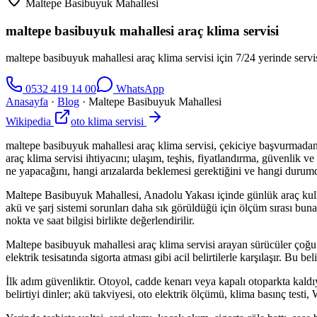
Maltepe Basibuyuk Mahallesi
maltepe basibuyuk mahallesi araç klima servisi
maltepe basibuyuk mahallesi araç klima servisi için 7/24 yerinde servis
0532 419 14 00
WhatsApp
Anasayfa
·
Blog
·
Maltepe Basibuyuk Mahallesi
Wikipedia
oto klima servisi
maltepe basibuyuk mahallesi araç klima servisi, çekiciye başvurmada
araç klima servisi ihtiyacını; ulaşım, teşhis, fiyatlandırma, güvenlik 
ne yapacağını, hangi arızalarda beklemesi gerektiğini ve hangi durumda
Maltepe Basibuyuk Mahallesi, Anadolu Yakası içinde günlük araç kullanım
akü ve şarj sistemi sorunları daha sık görüldüğü için ölçüm sırası buna
nokta ve saat bilgisi birlikte değerlendirilir.
Maltepe basibuyuk mahallesi araç klima servisi arayan sürücüler ço
elektrik tesisatında sigorta atması gibi acil belirtilerle karşılaşır. B
İlk adım güvenliktir. Otoyol, cadde kenarı veya kapalı otoparkta kald
belirtiyi dinler; akü takviyesi, oto elektrik ölçümü, klima basınç test