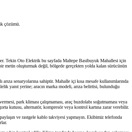
trik çözümü.
er. Tekin Oto Elektrik bu sayfada Maltepe Basibuyuk Mahallesi için
en bir metin oluşturmak değil, bölgede gerçekten yolda kalan sürücünün
ı arıza senaryolarına sahiptir. Mahalle içi kısa mesafe kullanımlarında
elik yanıt yerine; aracın marka modeli, arıza belirtisi, bulunduğu
vermesi, park kliması çalışmaması, araç buzdolabı soğutmaması veya
gorta kutusu, alternatör, kompresör veya kontrol kartına zarar verebilir.
 paylaşın ve rastgele kablo takviyesi yapmayın. Ekibimiz telefonda
lar.