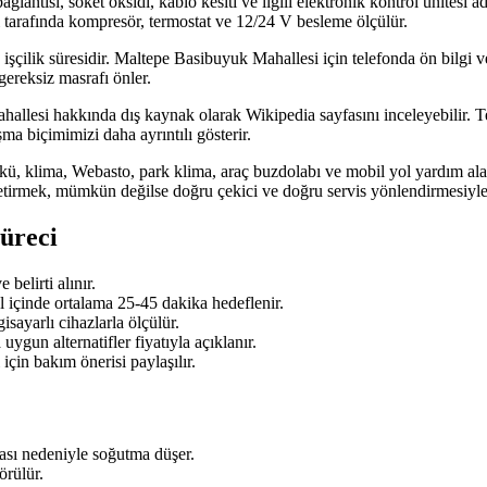
 bağlantısı, soket oksidi, kablo kesiti ve ilgili elektronik kontrol ünitesi
 tarafında kompresör, termostat ve 12/24 V besleme ölçülür.
 işçilik süresidir. Maltepe Basibuyuk Mahallesi için telefonda ön bilgi v
gereksiz masrafı önler.
llesi hakkında dış kaynak olarak Wikipedia sayfasını inceleyebilir. Tekn
ma biçimimizi daha ayrıntılı gösterir.
kü, klima, Webasto, park klima, araç buzdolabı ve mobil yol yardım alan
etirmek, mümkün değilse doğru çekici ve doğru servis yönlendirmesiyl
Süreci
belirti alınır.
l içinde ortalama 25-45 dakika hedeflenir.
sayarlı cihazlarla ölçülür.
ygun alternatifler fiyatıyla açıklanır.
için bakım önerisi paylaşılır.
ası nedeniyle soğutma düşer.
örülür.