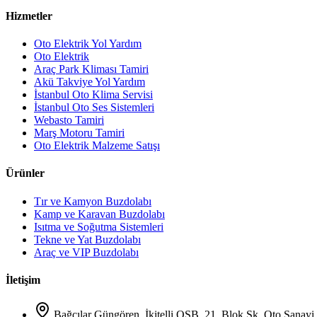
Hizmetler
Oto Elektrik Yol Yardım
Oto Elektrik
Araç Park Kliması Tamiri
Akü Takviye Yol Yardım
İstanbul Oto Klima Servisi
İstanbul Oto Ses Sistemleri
Webasto Tamiri
Marş Motoru Tamiri
Oto Elektrik Malzeme Satışı
Ürünler
Tır ve Kamyon Buzdolabı
Kamp ve Karavan Buzdolabı
Isıtma ve Soğutma Sistemleri
Tekne ve Yat Buzdolabı
Araç ve VIP Buzdolabı
İletişim
Bağcılar Güngören, İkitelli OSB, 21. Blok Sk. Oto Sanayi 