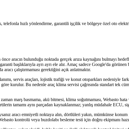
, telefonla hızlı yönlendirme, garantili işçilik ve bölgeye özel oto elek
n önce aracın bulunduğu noktada gerçek arıza kaynağını bulmayı hedefl
ve garanti başlıklarıyla ayrı ayrı ele alır. Amaç sadece Google'da görün
 aracı çalıştırmaması gerektiğini açık anlatmaktır.
ı, servis araçları, lojistik trafiği ve konut otoparkları nedeniyle farkl
 göre kurulur. Bu nedenle araç klima servisi çağrısında standart tek cüml
ğu zaman marş basmama, akü bitmesi, klima soğutmaması, Webasto hata 
u belirtilerin tamamı aynı parçadan kaynaklanmaz; yanlış müdahale ECU, si
ıysanız aracı emniyetli noktaya alın, dörtlüleri yakın, mümkünse konum
i, Webasto kontrolü veya buzdolabı besleme testi için doğru ekipmanı hazır