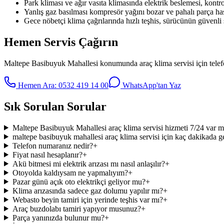
Park kliması ve ağır vasıta klimasında elektrik beslemesi, kontrol 
Yanlış gaz basılması kompresör yağını bozar ve pahalı parça has
Gece nöbetçi klima çağrılarında hızlı teşhis, sürücünün güvenli
Hemen Servis Çağırın
Maltepe Basibuyuk Mahallesi
konumunda
araç klima servisi
için tele
Hemen Ara:
0532 419 14 00
WhatsApp'tan Yaz
Sık Sorulan Sorular
Maltepe Basibuyuk Mahallesi araç klima servisi hizmeti 7/24 var m
maltepe basibuyuk mahallesi araç klima servisi için kaç dakikada ge
Telefon numaranız nedir?
+
Fiyat nasıl hesaplanır?
+
Akü bitmesi mi elektrik arızası mı nasıl anlaşılır?
+
Otoyolda kaldıysam ne yapmalıyım?
+
Pazar günü açık oto elektrikçi geliyor mu?
+
Klima arızasında sadece gaz dolumu yapılır mı?
+
Webasto beyin tamiri için yerinde teşhis var mı?
+
Araç buzdolabı tamiri yapıyor musunuz?
+
Parça yanınızda bulunur mu?
+