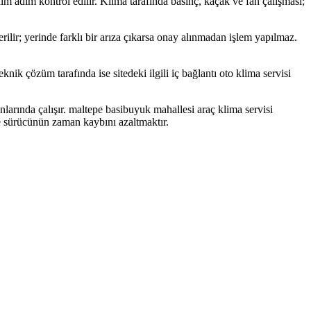
 adım adım kontrol edilir. Klima tarafında basınç, kaçak ve fan çalışması;
erilir; yerinde farklı bir arıza çıkarsa onay alınmadan işlem yapılmaz.
ik çözüm tarafında ise sitedeki ilgili iç bağlantı oto klima servisi
larında çalışır. maltepe basibuyuk mahallesi araç klima servisi
e sürücünün zaman kaybını azaltmaktır.