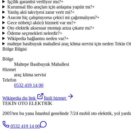
İşçilik garantisi veriliyor mu?
+
Kurumsal filo araçları için anlaşma yapılır mı?
+
Yanlış akü takviyesi zarar verir mi?
+
Aracım hiç çalışmıyorsa çekici mi çağırmalıyım?
+
Gece nöbetçi akücü hizmeti var mı?
+
Oto elektrik aksesuar montajı arıza çıkarır mı?
+
Ödeme seçenekleri nelerdir?
+
Wikipedia bağlantısı neden var?
+
maltepe basibuyuk mahallesi araç klima servisi için neden Tekin Ot
Bölge Bilgisi
Bölge
Maltepe Basibuyuk Mahallesi
Hizmet
araç klima servisi
Telefon
0532 419 14 00
Wikipedia dış link
İlgili hizmet
TEKİN OTO ELEKTRİK
2005'ten bu yana İstanbul genelinde 7/24 mobil oto elektrik, yol yardı
0532 419 14 00