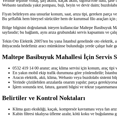
Yerinde teşhiste voltaj, şarj akımı, kaçak akım, sigorta-röle hattı, şase
Webasto tarafında yakıt pompası, buji, beyin ve devir daim; buzdolabı
Fiyatı belirleyen ana unsurlar konum, saat, arıza tipi, gereken parça ve
Bu şeffaflık hem bireysel sürücüler hem de kurumsal filo araçları için 
Bölge bilgisini doğrulamak isteyen kullanıcılar Maltepe Basibuyuk Maha
sayfasıdır; bu bağlantı, aynı arıza grubundaki servis kapsamını ve çalış
Tekin Oto Elektrik 2005'ten bu yana İstanbul genelinde oto elektrik, a
ihtiyacında hedefimiz aracı mümkünse bulunduğu yerde çalışır hale g
Maltepe Basibuyuk Mahallesi
İçin Servis 
0532 419 14 00 aranır; araç klima servisi için konum, araç tipi ve 
En yakın mobil ekip trafik durumuna göre yönlendirilir; İstanbu
Aracın elektrik, akü, klima, Webasto veya buzdolabı sistemi bilgi
Yerinde çözülebilen arızalarda onarım yapılır; parça gerekiyorsa u
İşlem sonunda test, fatura, garanti bilgisi ve tekrar yaşanmaması 
Belirtiler ve Kontrol Noktaları
Klima gazı eksikliği, kaçak, kompresör kavraması veya fan arız
Kabin filtresi tıkalıysa üfleme azalır, kötü koku ve buğulanma g