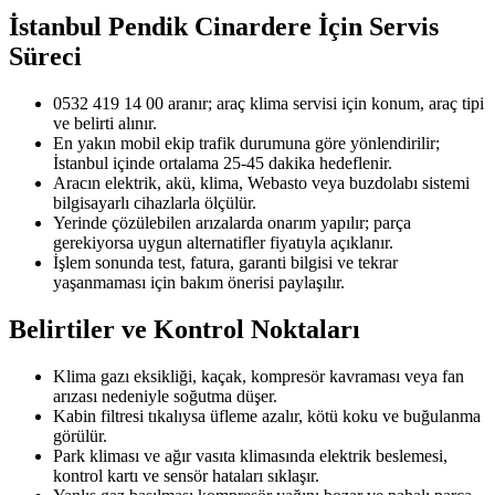
İstanbul Pendik Cinardere
İçin Servis
Süreci
0532 419 14 00 aranır; araç klima servisi için konum, araç tipi
ve belirti alınır.
En yakın mobil ekip trafik durumuna göre yönlendirilir;
İstanbul içinde ortalama 25-45 dakika hedeflenir.
Aracın elektrik, akü, klima, Webasto veya buzdolabı sistemi
bilgisayarlı cihazlarla ölçülür.
Yerinde çözülebilen arızalarda onarım yapılır; parça
gerekiyorsa uygun alternatifler fiyatıyla açıklanır.
İşlem sonunda test, fatura, garanti bilgisi ve tekrar
yaşanmaması için bakım önerisi paylaşılır.
Belirtiler ve Kontrol Noktaları
Klima gazı eksikliği, kaçak, kompresör kavraması veya fan
arızası nedeniyle soğutma düşer.
Kabin filtresi tıkalıysa üfleme azalır, kötü koku ve buğulanma
görülür.
Park kliması ve ağır vasıta klimasında elektrik beslemesi,
kontrol kartı ve sensör hataları sıklaşır.