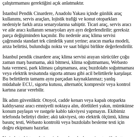
çalıştırmaması gerektiğini açık anlatmaktır.
İstanbul Pendik Cinardere, Anadolu Yakası içinde günlük araç
kullanımı, servis araçları, lojistik trafiği ve konut otoparkları
nedeniyle farklı arıza senaryolarına sahiptir. Ticari araç, servis aracı
ve aile aracı kullanım senaryoları ayrı ayrı değerlendirilir; gereksiz
parça değişiminden kaçınılır. Bu nedenle araç klima servisi
çağrısında standart tek cümlelik yanıt yerine; aracın marka modeli,
arıza belirtisi, bulunduğu nokta ve saat bilgisi birlikte değerlendirilir.
İstanbul pendik cinardere araç klima servisi arayan sürücüler çoğu
zaman marş basmama, akü bitmesi, klima soğutmaması, Webasto
hata vermesi, park kliması çalışmaması, araç buzdolabı soğutmaması
veya elektrik tesisatında sigorta atması gibi acil belirtilerle karşılaşır.
Bu belirtilerin tamamı aynı parçadan kaynaklanmaz; yanlış
müdahale ECU, sigorta kutusu, alternatör, kompresör veya kontrol
kartına zarar verebilir.
İlk adım güvenliktir. Otoyol, cadde kenarı veya kapalı otoparkta
kaldıysanız aracı emniyetli noktaya alın, dörtlüleri yakın, mümkünse
konum paylaşın ve rastgele kablo takviyesi yapmayın. Ekibimiz
telefonda belirtiyi dinler; akü takviyesi, oto elektrik ölçümü, klima
basınç testi, Webasto kontrolü veya buzdolabı besleme testi için
doğru ekipmanı hazırlar.