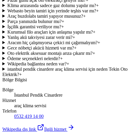
Pazar günü açık oto elektrikçi geliyor mu?
+
Klima arızasında sadece gaz dolumu yapılır mı?
+
Webasto beyin tamiri için yerinde teşhis var mı?
+
Araç buzdolabı tamiri yapıyor musunuz?
+
Parça yanınızda bulunur mu?
+
İşçilik garantisi veriliyor mu?
+
Kurumsal filo araçları için anlaşma yapılır mı?
+
Yanlış akü takviyesi zarar verir mi?
+
Aracım hiç çalışmıyorsa çekici mi çağırmalıyım?
+
Gece nöbetçi akücü hizmeti var mı?
+
Oto elektrik aksesuar montajı arıza çıkarır mı?
+
Ödeme seçenekleri nelerdir?
+
Wikipedia bağlantısı neden var?
+
istanbul pendik cinardere araç klima servisi için neden Tekin Oto
Elektrik?
+
Bölge Bilgisi
Bölge
İstanbul Pendik Cinardere
Hizmet
araç klima servisi
Telefon
0532 419 14 00
Wikipedia dış link
İlgili hizmet