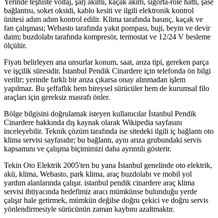
Yerinde teşhiste voltaj, şarj akımı, kaçak akım, sigorta-röle hattı, şase
bağlantısı, soket oksidi, kablo kesiti ve ilgili elektronik kontrol
ünitesi adım adım kontrol edilir. Klima tarafında basınç, kaçak ve
fan çalışması; Webasto tarafında yakıt pompası, buji, beyin ve devir
daim; buzdolabı tarafında kompresör, termostat ve 12/24 V besleme
ölçülür.
Fiyatı belirleyen ana unsurlar konum, saat, arıza tipi, gereken parça
ve işçilik süresidir. İstanbul Pendik Cinardere için telefonda ön bilgi
verilir; yerinde farklı bir arıza çıkarsa onay alınmadan işlem
yapılmaz. Bu şeffaflık hem bireysel sürücüler hem de kurumsal filo
araçları için gereksiz masrafı önler.
Bölge bilgisini doğrulamak isteyen kullanıcılar İstanbul Pendik
Cinardere hakkında dış kaynak olarak Wikipedia sayfasını
inceleyebilir. Teknik çözüm tarafında ise sitedeki ilgili iç bağlantı oto
klima servisi sayfasıdır; bu bağlantı, aynı arıza grubundaki servis
kapsamını ve çalışma biçimimizi daha ayrıntılı gösterir.
Tekin Oto Elektrik 2005'ten bu yana İstanbul genelinde oto elektrik,
akü, klima, Webasto, park klima, araç buzdolabı ve mobil yol
yardım alanlarında çalışır. istanbul pendik cinardere araç klima
servisi ihtiyacında hedefimiz aracı mümkünse bulunduğu yerde
çalışır hale getirmek, mümkün değilse doğru çekici ve doğru servis
yönlendirmesiyle sürücünün zaman kaybını azaltmaktır.