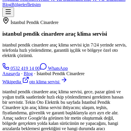
Blog
Bölgeler
İletişim
İstanbul Pendik Cinardere
istanbul pendik cinardere araç klima servisi
istanbul pendik cinardere araç klima servisi için 7/24 yerinde servis,
telefonla hızlı yönlendirme, garantili işçilik ve bölgeye özel oto
elektrik çözümü.
0532 419 14 00
WhatsApp
Anasayfa
·
Blog
·
İstanbul Pendik Cinardere
Wikipedia
oto klima servisi
istanbul pendik cinardere araç klima servisi, gece, pazar günü ve
yoğun trafik saatlerinde hızlı ekip yönlendirmesi gerektiren hassas
bir servistir. Tekin Oto Elektrik bu sayfada İstanbul Pendik
Cinardere için araç klima servisi ihtiyacını; ulaşım, teşhis,
fiyatlandırma, güvenlik ve garanti başlıklarıyla ayrı ayrı ele alır.
Amaç sadece Google'da görünen bir metin oluşturmak değil,
bölgede gerçekten yolda kalan sürücünün ne yapacağını, hangi
arızalarda beklemesi gerektiğini ve hangi durumda aracı