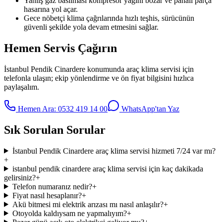
Yanlış gaz basılması kompresör yağını bozar ve pahalı parça
hasarına yol açar.
Gece nöbetçi klima çağrılarında hızlı teşhis, sürücünün
güvenli şekilde yola devam etmesini sağlar.
Hemen Servis Çağırın
İstanbul Pendik Cinardere
konumunda
araç klima servisi
için
telefonla ulaşın; ekip yönlendirme ve ön fiyat bilgisini hızlıca
paylaşalım.
Hemen Ara:
0532 419 14 00
WhatsApp'tan Yaz
Sık Sorulan Sorular
İstanbul Pendik Cinardere araç klima servisi hizmeti 7/24 var mı?
+
istanbul pendik cinardere araç klima servisi için kaç dakikada
gelirsiniz?
+
Telefon numaranız nedir?
+
Fiyat nasıl hesaplanır?
+
Akü bitmesi mi elektrik arızası mı nasıl anlaşılır?
+
Otoyolda kaldıysam ne yapmalıyım?
+