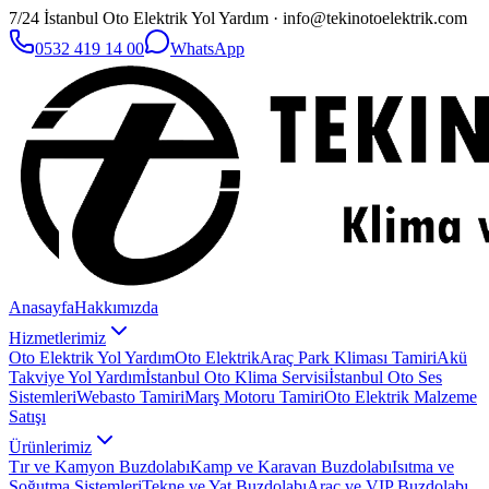
7/24 İstanbul Oto Elektrik Yol Yardım · info@tekinotoelektrik.com
0532 419 14 00
WhatsApp
Anasayfa
Hakkımızda
Hizmetlerimiz
Oto Elektrik Yol Yardım
Oto Elektrik
Araç Park Kliması Tamiri
Akü
Takviye Yol Yardım
İstanbul Oto Klima Servisi
İstanbul Oto Ses
Sistemleri
Webasto Tamiri
Marş Motoru Tamiri
Oto Elektrik Malzeme
Satışı
Ürünlerimiz
Tır ve Kamyon Buzdolabı
Kamp ve Karavan Buzdolabı
Isıtma ve
Soğutma Sistemleri
Tekne ve Yat Buzdolabı
Araç ve VIP Buzdolabı