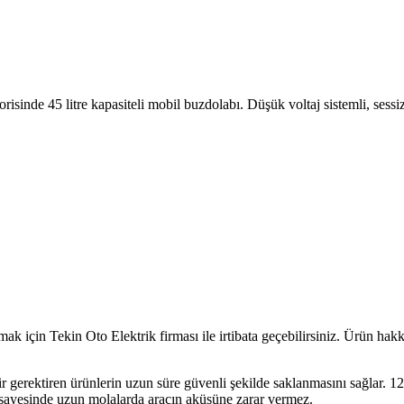
5 litre kapasiteli mobil buzdolabı. Düşük voltaj sistemli, sessiz v
ekin Oto Elektrik firması ile irtibata geçebilirsiniz. Ürün hakkında
ir gerektiren ürünlerin uzun süre güvenli şekilde saklanmasını sağlar. 1
sayesinde uzun molalarda aracın aküsüne zarar vermez.