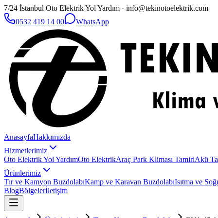
7/24 İstanbul Oto Elektrik Yol Yardım · info@tekinotoelektrik.com
0532 419 14 00
WhatsApp
Anasayfa
Hakkımızda
Hizmetlerimiz
Oto Elektrik Yol Yardım
Oto Elektrik
Araç Park Kliması Tamiri
Akü Ta
Ürünlerimiz
Tır ve Kamyon Buzdolabı
Kamp ve Karavan Buzdolabı
Isıtma ve Soğ
Blog
Bölgeler
İletişim