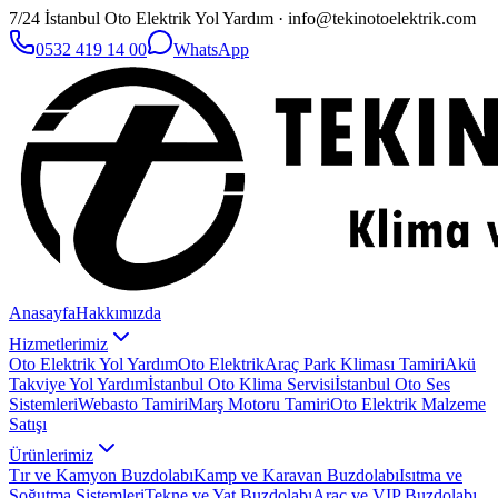
7/24 İstanbul Oto Elektrik Yol Yardım · info@tekinotoelektrik.com
0532 419 14 00
WhatsApp
Anasayfa
Hakkımızda
Hizmetlerimiz
Oto Elektrik Yol Yardım
Oto Elektrik
Araç Park Kliması Tamiri
Akü
Takviye Yol Yardım
İstanbul Oto Klima Servisi
İstanbul Oto Ses
Sistemleri
Webasto Tamiri
Marş Motoru Tamiri
Oto Elektrik Malzeme
Satışı
Ürünlerimiz
Tır ve Kamyon Buzdolabı
Kamp ve Karavan Buzdolabı
Isıtma ve
Soğutma Sistemleri
Tekne ve Yat Buzdolabı
Araç ve VIP Buzdolabı