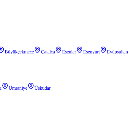
Büyükçekmece
Çatalca
Esenler
Esenyurt
Eyüpsultan
a
Ümraniye
Üsküdar