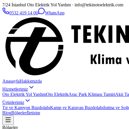
7/24 İstanbul Oto Elektrik Yol Yardım · info@tekinotoelektrik.com
0532 419 14 00
WhatsApp
Anasayfa
Hakkımızda
Hizmetlerimiz
Oto Elektrik Yol Yardım
Oto Elektrik
Araç Park Kliması Tamiri
Akü Ta
Ürünlerimiz
Tır ve Kamyon Buzdolabı
Kamp ve Karavan Buzdolabı
Isıtma ve Soğ
Blog
Bölgeler
İletişim
Bölgeler