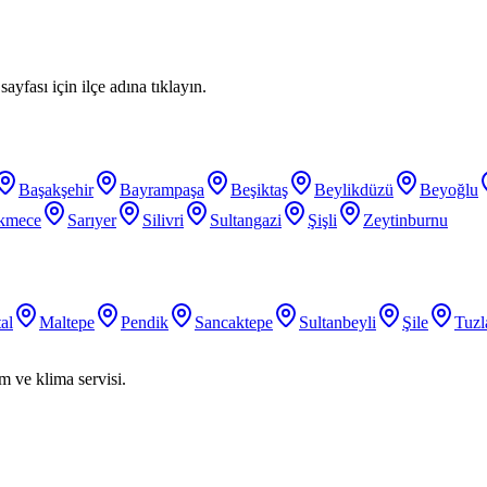
ayfası için ilçe adına tıklayın.
Başakşehir
Bayrampaşa
Beşiktaş
Beylikdüzü
Beyoğlu
kmece
Sarıyer
Silivri
Sultangazi
Şişli
Zeytinburnu
al
Maltepe
Pendik
Sancaktepe
Sultanbeyli
Şile
Tuzl
m ve klima servisi.