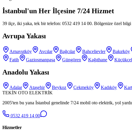
İstanbul'un Her İlçesine 7/24 Hizmet
39 ilçe, iki yaka, tek bir telefon: 0532 419 14 00. Bölgenize özel bilgi s
Avrupa Yakası
Arnavutköy
Avcılar
Bağcılar
Bahçelievler
Bakırköy
Fatih
Gaziosmanpaşa
Güngören
Kağıthane
Küçükçe
Anadolu Yakası
Adalar
Ataşehir
Beykoz
Çekmeköy
Kadıköy
Kart
TEKİN OTO ELEKTRİK
2005'ten bu yana İstanbul genelinde 7/24 mobil oto elektrik, yol yardı
0532 419 14 00
Hizmetler