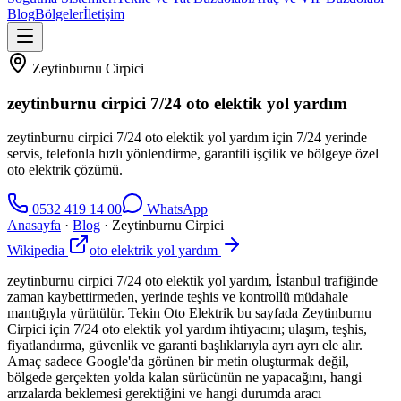
Blog
Bölgeler
İletişim
Zeytinburnu Cirpici
zeytinburnu cirpici 7/24 oto elektik yol yardım
zeytinburnu cirpici 7/24 oto elektik yol yardım için 7/24 yerinde
servis, telefonla hızlı yönlendirme, garantili işçilik ve bölgeye özel
oto elektrik çözümü.
0532 419 14 00
WhatsApp
Anasayfa
·
Blog
·
Zeytinburnu Cirpici
Wikipedia
oto elektrik yol yardım
zeytinburnu cirpici 7/24 oto elektik yol yardım, İstanbul trafiğinde
zaman kaybettirmeden, yerinde teşhis ve kontrollü müdahale
mantığıyla yürütülür. Tekin Oto Elektrik bu sayfada Zeytinburnu
Cirpici için 7/24 oto elektik yol yardım ihtiyacını; ulaşım, teşhis,
fiyatlandırma, güvenlik ve garanti başlıklarıyla ayrı ayrı ele alır.
Amaç sadece Google'da görünen bir metin oluşturmak değil,
bölgede gerçekten yolda kalan sürücünün ne yapacağını, hangi
arızalarda beklemesi gerektiğini ve hangi durumda aracı