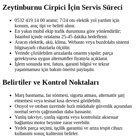
Zeytinburnu Cirpici
İçin Servis Süreci
0532 419 14 00 aranır; 7/24 oto elektik yol yardım için
konum, araç tipi ve belirti alınır.
En yakın mobil ekip trafik durumuna göre yönlendirilir;
İstanbul içinde ortalama 25-45 dakika hedeflenir.
Aracın elektrik, akü, klima, Webasto veya buzdolabı sistemi
bilgisayarlı cihazlarla ölçülür.
Yerinde çözülebilen arızalarda onarım yapılır; parça
gerekiyorsa uygun alternatifler fiyatıyla açıklanır.
İşlem sonunda test, fatura, garanti bilgisi ve tekrar
yaşanmaması için bakım önerisi paylaşılır.
Belirtiler ve Kontrol Noktaları
Marş basmama, far sönmesi, sigorta atması, alternatör şarj
etmemesi veya tesisat kısa devresi görülebilir.
Otoyol ve otoban üzerinde hızlı müdahale güvenlik açısından
normal servis çağrısından daha hassastır.
Yanlış takviye, yanlış sigorta veya kontrolsüz aksesuar
bağlantısı motor beynine zarar verebilir.
Yedek parça seçimi, işçilik garantisi ve arıza tespit cihazı
kullanımı sonuç kalitesini belirler.