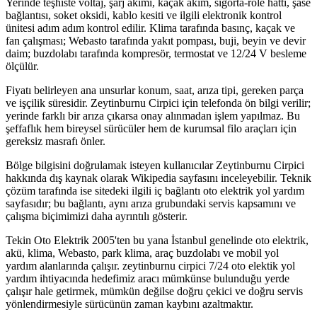
Yerinde teşhiste voltaj, şarj akımı, kaçak akım, sigorta-röle hattı, şase
bağlantısı, soket oksidi, kablo kesiti ve ilgili elektronik kontrol
ünitesi adım adım kontrol edilir. Klima tarafında basınç, kaçak ve
fan çalışması; Webasto tarafında yakıt pompası, buji, beyin ve devir
daim; buzdolabı tarafında kompresör, termostat ve 12/24 V besleme
ölçülür.
Fiyatı belirleyen ana unsurlar konum, saat, arıza tipi, gereken parça
ve işçilik süresidir. Zeytinburnu Cirpici için telefonda ön bilgi verilir;
yerinde farklı bir arıza çıkarsa onay alınmadan işlem yapılmaz. Bu
şeffaflık hem bireysel sürücüler hem de kurumsal filo araçları için
gereksiz masrafı önler.
Bölge bilgisini doğrulamak isteyen kullanıcılar Zeytinburnu Cirpici
hakkında dış kaynak olarak Wikipedia sayfasını inceleyebilir. Teknik
çözüm tarafında ise sitedeki ilgili iç bağlantı oto elektrik yol yardım
sayfasıdır; bu bağlantı, aynı arıza grubundaki servis kapsamını ve
çalışma biçimimizi daha ayrıntılı gösterir.
Tekin Oto Elektrik 2005'ten bu yana İstanbul genelinde oto elektrik,
akü, klima, Webasto, park klima, araç buzdolabı ve mobil yol
yardım alanlarında çalışır. zeytinburnu cirpici 7/24 oto elektik yol
yardım ihtiyacında hedefimiz aracı mümkünse bulunduğu yerde
çalışır hale getirmek, mümkün değilse doğru çekici ve doğru servis
yönlendirmesiyle sürücünün zaman kaybını azaltmaktır.