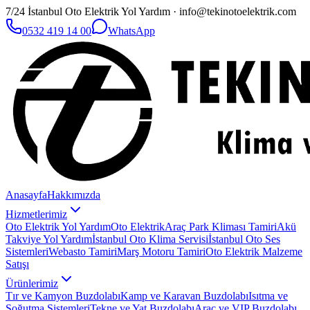
7/24 İstanbul Oto Elektrik Yol Yardım · info@tekinotoelektrik.com
0532 419 14 00
WhatsApp
Anasayfa
Hakkımızda
Hizmetlerimiz
Oto Elektrik Yol Yardım
Oto Elektrik
Araç Park Kliması Tamiri
Akü
Takviye Yol Yardım
İstanbul Oto Klima Servisi
İstanbul Oto Ses
Sistemleri
Webasto Tamiri
Marş Motoru Tamiri
Oto Elektrik Malzeme
Satışı
Ürünlerimiz
Tır ve Kamyon Buzdolabı
Kamp ve Karavan Buzdolabı
Isıtma ve
Soğutma Sistemleri
Tekne ve Yat Buzdolabı
Araç ve VIP Buzdolabı