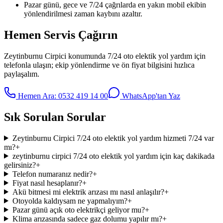
Pazar günü, gece ve 7/24 çağrılarda en yakın mobil ekibin
yönlendirilmesi zaman kaybını azaltır.
Hemen Servis Çağırın
Zeytinburnu Cirpici
konumunda
7/24 oto elektik yol yardım
için
telefonla ulaşın; ekip yönlendirme ve ön fiyat bilgisini hızlıca
paylaşalım.
Hemen Ara:
0532 419 14 00
WhatsApp'tan Yaz
Sık Sorulan Sorular
Zeytinburnu Cirpici 7/24 oto elektik yol yardım hizmeti 7/24 var
mı?
+
zeytinburnu cirpici 7/24 oto elektik yol yardım için kaç dakikada
gelirsiniz?
+
Telefon numaranız nedir?
+
Fiyat nasıl hesaplanır?
+
Akü bitmesi mi elektrik arızası mı nasıl anlaşılır?
+
Otoyolda kaldıysam ne yapmalıyım?
+
Pazar günü açık oto elektrikçi geliyor mu?
+
Klima arızasında sadece gaz dolumu yapılır mı?
+