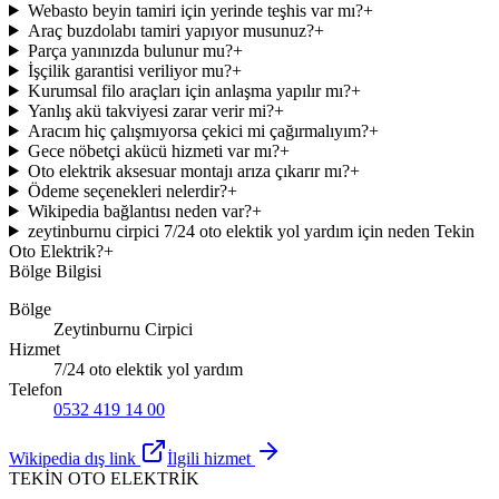
Webasto beyin tamiri için yerinde teşhis var mı?
+
Araç buzdolabı tamiri yapıyor musunuz?
+
Parça yanınızda bulunur mu?
+
İşçilik garantisi veriliyor mu?
+
Kurumsal filo araçları için anlaşma yapılır mı?
+
Yanlış akü takviyesi zarar verir mi?
+
Aracım hiç çalışmıyorsa çekici mi çağırmalıyım?
+
Gece nöbetçi akücü hizmeti var mı?
+
Oto elektrik aksesuar montajı arıza çıkarır mı?
+
Ödeme seçenekleri nelerdir?
+
Wikipedia bağlantısı neden var?
+
zeytinburnu cirpici 7/24 oto elektik yol yardım için neden Tekin
Oto Elektrik?
+
Bölge Bilgisi
Bölge
Zeytinburnu Cirpici
Hizmet
7/24 oto elektik yol yardım
Telefon
0532 419 14 00
Wikipedia dış link
İlgili hizmet
TEKİN OTO ELEKTRİK