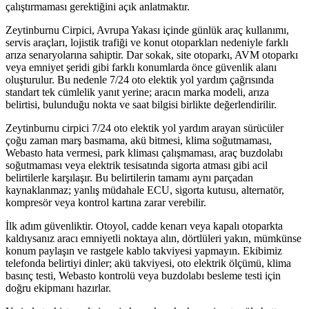
çalıştırmaması gerektiğini açık anlatmaktır.
Zeytinburnu Cirpici, Avrupa Yakası içinde günlük araç kullanımı,
servis araçları, lojistik trafiği ve konut otoparkları nedeniyle farklı
arıza senaryolarına sahiptir. Dar sokak, site otoparkı, AVM otoparkı
veya emniyet şeridi gibi farklı konumlarda önce güvenlik alanı
oluşturulur. Bu nedenle 7/24 oto elektik yol yardım çağrısında
standart tek cümlelik yanıt yerine; aracın marka modeli, arıza
belirtisi, bulunduğu nokta ve saat bilgisi birlikte değerlendirilir.
Zeytinburnu cirpici 7/24 oto elektik yol yardım arayan sürücüler
çoğu zaman marş basmama, akü bitmesi, klima soğutmaması,
Webasto hata vermesi, park kliması çalışmaması, araç buzdolabı
soğutmaması veya elektrik tesisatında sigorta atması gibi acil
belirtilerle karşılaşır. Bu belirtilerin tamamı aynı parçadan
kaynaklanmaz; yanlış müdahale ECU, sigorta kutusu, alternatör,
kompresör veya kontrol kartına zarar verebilir.
İlk adım güvenliktir. Otoyol, cadde kenarı veya kapalı otoparkta
kaldıysanız aracı emniyetli noktaya alın, dörtlüleri yakın, mümkünse
konum paylaşın ve rastgele kablo takviyesi yapmayın. Ekibimiz
telefonda belirtiyi dinler; akü takviyesi, oto elektrik ölçümü, klima
basınç testi, Webasto kontrolü veya buzdolabı besleme testi için
doğru ekipmanı hazırlar.