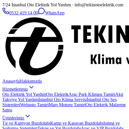
7/24 İstanbul Oto Elektrik Yol Yardım · info@tekinotoelektrik.com
0532 419 14 00
WhatsApp
Anasayfa
Hakkımızda
Hizmetlerimiz
Oto Elektrik Yol Yardım
Oto Elektrik
Araç Park Kliması Tamiri
Akü
Takviye Yol Yardım
İstanbul Oto Klima Servisi
İstanbul Oto Ses
Sistemleri
Webasto Tamiri
Marş Motoru Tamiri
Oto Elektrik Malzeme
Satışı
Ürünlerimiz
Tır ve Kamyon Buzdolabı
Kamp ve Karavan Buzdolabı
Isıtma ve
Soğutma Sistemleri
Tekne ve Yat Buzdolabı
Araç ve VIP Buzdolabı