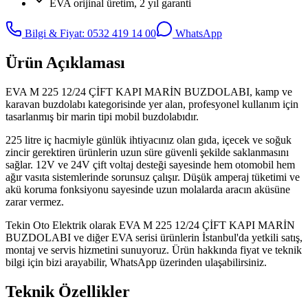
EVA orijinal üretim, 2 yıl garanti
Bilgi & Fiyat: 0532 419 14 00
WhatsApp
Ürün Açıklaması
EVA M 225 12/24 ÇİFT KAPI MARİN BUZDOLABI, kamp ve
karavan buzdolabı kategorisinde yer alan, profesyonel kullanım için
tasarlanmış bir marin tipi mobil buzdolabıdır.
225 litre iç hacmiyle günlük ihtiyacınız olan gıda, içecek ve soğuk
zincir gerektiren ürünlerin uzun süre güvenli şekilde saklanmasını
sağlar. 12V ve 24V çift voltaj desteği sayesinde hem otomobil hem
ağır vasıta sistemlerinde sorunsuz çalışır. Düşük amperaj tüketimi ve
akü koruma fonksiyonu sayesinde uzun molalarda aracın aküsüne
zarar vermez.
Tekin Oto Elektrik olarak EVA M 225 12/24 ÇİFT KAPI MARİN
BUZDOLABI ve diğer EVA serisi ürünlerin İstanbul'da yetkili satış,
montaj ve servis hizmetini sunuyoruz. Ürün hakkında fiyat ve teknik
bilgi için bizi arayabilir, WhatsApp üzerinden ulaşabilirsiniz.
Teknik Özellikler