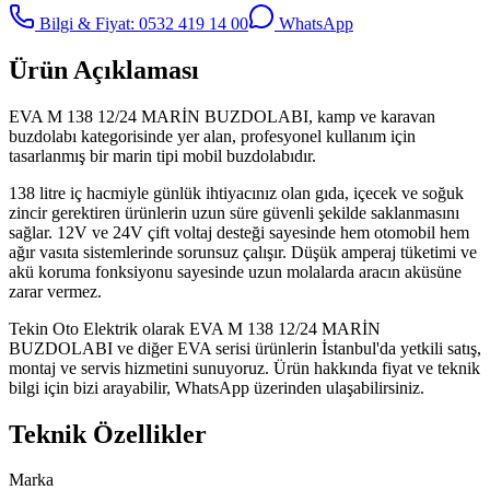
Bilgi & Fiyat: 0532 419 14 00
WhatsApp
Ürün Açıklaması
EVA M 138 12/24 MARİN BUZDOLABI, kamp ve karavan
buzdolabı kategorisinde yer alan, profesyonel kullanım için
tasarlanmış bir marin tipi mobil buzdolabıdır.
138 litre iç hacmiyle günlük ihtiyacınız olan gıda, içecek ve soğuk
zincir gerektiren ürünlerin uzun süre güvenli şekilde saklanmasını
sağlar. 12V ve 24V çift voltaj desteği sayesinde hem otomobil hem
ağır vasıta sistemlerinde sorunsuz çalışır. Düşük amperaj tüketimi ve
akü koruma fonksiyonu sayesinde uzun molalarda aracın aküsüne
zarar vermez.
Tekin Oto Elektrik olarak EVA M 138 12/24 MARİN
BUZDOLABI ve diğer EVA serisi ürünlerin İstanbul'da yetkili satış,
montaj ve servis hizmetini sunuyoruz. Ürün hakkında fiyat ve teknik
bilgi için bizi arayabilir, WhatsApp üzerinden ulaşabilirsiniz.
Teknik Özellikler
Marka