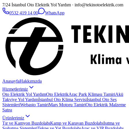
7/24 İstanbul Oto Elektrik Yol Yardım · info@tekinotoelektrik.com
0532 419 14 00
WhatsApp
Anasayfa
Hakkımızda
Hizmetlerimiz
Oto Elektrik Yol Yardım
Oto Elektrik
Araç Park Kliması Tamiri
Akü
Takviye Yol Yardım
İstanbul Oto Klima Servisi
İstanbul Oto Ses
Sistemleri
Webasto Tamiri
Marş Motoru Tamiri
Oto Elektrik Malzeme
Satışı
Ürünlerimiz
Tır ve Kamyon Buzdolabı
Kamp ve Karavan Buzdolabı
Isıtma ve
Soğutma Sistemleri
Tekne ve Yat Buzdolabı
Araç ve VIP Buzdolabı