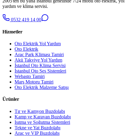
2005'ten bu yana İstanbul genelinde 7/24 mobil oto elektrik, yol
yardım ve klima servisi.
0532 419 14 00
Hizmetler
Oto Elektrik Yol Yardım
Oto Elektrik
Araç Park Kliması Tamiri
Akü Takviye Yol Yardım
İstanbul Oto Klima Servisi
İstanbul Oto Ses Sistemleri
Webasto Tamiri
Marş Motoru Tamiri
Oto Elektrik Malzeme Satışı
Ürünler
Tır ve Kamyon Buzdolabı
Kamp ve Karavan Buzdolabı
Isıtma ve Soğutma Sistemleri
Tekne ve Yat Buzdolabı
Araç ve VIP Buzdolabı