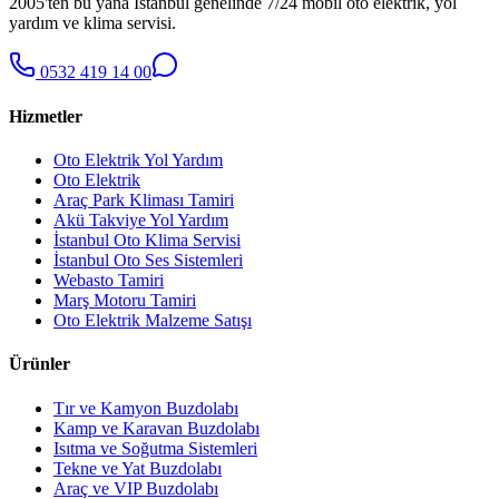
2005'ten bu yana İstanbul genelinde 7/24 mobil oto elektrik, yol
yardım ve klima servisi.
0532 419 14 00
Hizmetler
Oto Elektrik Yol Yardım
Oto Elektrik
Araç Park Kliması Tamiri
Akü Takviye Yol Yardım
İstanbul Oto Klima Servisi
İstanbul Oto Ses Sistemleri
Webasto Tamiri
Marş Motoru Tamiri
Oto Elektrik Malzeme Satışı
Ürünler
Tır ve Kamyon Buzdolabı
Kamp ve Karavan Buzdolabı
Isıtma ve Soğutma Sistemleri
Tekne ve Yat Buzdolabı
Araç ve VIP Buzdolabı