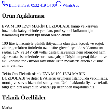
Bilgi & Fiyat: 0532 419 14 00
WhatsApp
Ürün Açıklaması
EVA M 100 12/24 MARİN BUZDOLABI, kamp ve karavan
buzdolabı kategorisinde yer alan, profesyonel kullanım için
tasarlanmış bir marin tipi mobil buzdolabıdır.
100 litre iç hacmiyle günlük ihtiyacınız olan gıda, içecek ve soğuk
zincir gerektiren ürünlerin uzun süre güvenli şekilde saklanmasını
sağlar. 12V ve 24V çift voltaj desteği sayesinde hem otomobil hem
ağır vasıta sistemlerinde sorunsuz çalışır. Düşük amperaj tüketimi ve
akü koruma fonksiyonu sayesinde uzun molalarda aracın aküsüne
zarar vermez.
Tekin Oto Elektrik olarak EVA M 100 12/24 MARİN
BUZDOLABI ve diğer EVA serisi ürünlerin İstanbul'da yetkili satış,
montaj ve servis hizmetini sunuyoruz. Ürün hakkında fiyat ve teknik
bilgi için bizi arayabilir, WhatsApp üzerinden ulaşabilirsiniz.
Teknik Özellikler
Marka