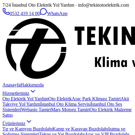
7/24 İstanbul Oto Elektrik Yol Yardım · info@tekinotoelektrik.com
0532 419 14 00
WhatsApp
Anasayfa
Hakkımızda
Hizmetlerimiz
Oto Elektrik Yol Yardım
Oto Elektrik
Araç Park Kliması Tamiri
Akü
Takviye Yol Yardım
İstanbul Oto Klima Servisi
İstanbul Oto Ses
Sistemleri
Webasto Tamiri
Marş Motoru Tamiri
Oto Elektrik Malzeme
Satışı
Ürünlerimiz
Tır ve Kamyon Buzdolabı
Kamp ve Karavan Buzdolabı
Isıtma ve
Soğutma Sistemleri
Tekne ve Yat Buzdolabı
Araç ve VIP Buzdolabı