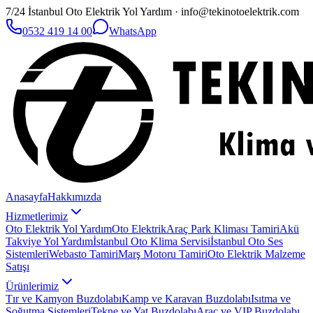
7/24 İstanbul Oto Elektrik Yol Yardım · info@tekinotoelektrik.com
0532 419 14 00
WhatsApp
Anasayfa
Hakkımızda
Hizmetlerimiz
Oto Elektrik Yol Yardım
Oto Elektrik
Araç Park Kliması Tamiri
Akü
Takviye Yol Yardım
İstanbul Oto Klima Servisi
İstanbul Oto Ses
Sistemleri
Webasto Tamiri
Marş Motoru Tamiri
Oto Elektrik Malzeme
Satışı
Ürünlerimiz
Tır ve Kamyon Buzdolabı
Kamp ve Karavan Buzdolabı
Isıtma ve
Soğutma Sistemleri
Tekne ve Yat Buzdolabı
Araç ve VIP Buzdolabı