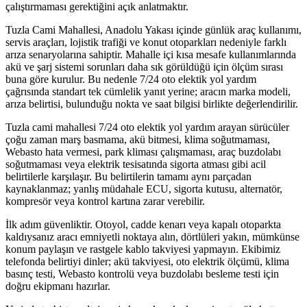
çalıştırmaması gerektiğini açık anlatmaktır.
Tuzla Cami Mahallesi, Anadolu Yakası içinde günlük araç kullanımı,
servis araçları, lojistik trafiği ve konut otoparkları nedeniyle farklı
arıza senaryolarına sahiptir. Mahalle içi kısa mesafe kullanımlarında
akü ve şarj sistemi sorunları daha sık görüldüğü için ölçüm sırası
buna göre kurulur. Bu nedenle 7/24 oto elektik yol yardım
çağrısında standart tek cümlelik yanıt yerine; aracın marka modeli,
arıza belirtisi, bulunduğu nokta ve saat bilgisi birlikte değerlendirilir.
Tuzla cami mahallesi 7/24 oto elektik yol yardım arayan sürücüler
çoğu zaman marş basmama, akü bitmesi, klima soğutmaması,
Webasto hata vermesi, park kliması çalışmaması, araç buzdolabı
soğutmaması veya elektrik tesisatında sigorta atması gibi acil
belirtilerle karşılaşır. Bu belirtilerin tamamı aynı parçadan
kaynaklanmaz; yanlış müdahale ECU, sigorta kutusu, alternatör,
kompresör veya kontrol kartına zarar verebilir.
İlk adım güvenliktir. Otoyol, cadde kenarı veya kapalı otoparkta
kaldıysanız aracı emniyetli noktaya alın, dörtlüleri yakın, mümkünse
konum paylaşın ve rastgele kablo takviyesi yapmayın. Ekibimiz
telefonda belirtiyi dinler; akü takviyesi, oto elektrik ölçümü, klima
basınç testi, Webasto kontrolü veya buzdolabı besleme testi için
doğru ekipmanı hazırlar.