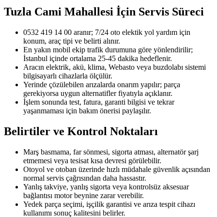
Tuzla Cami Mahallesi
İçin Servis Süreci
0532 419 14 00 aranır; 7/24 oto elektik yol yardım için
konum, araç tipi ve belirti alınır.
En yakın mobil ekip trafik durumuna göre yönlendirilir;
İstanbul içinde ortalama 25-45 dakika hedeflenir.
Aracın elektrik, akü, klima, Webasto veya buzdolabı sistemi
bilgisayarlı cihazlarla ölçülür.
Yerinde çözülebilen arızalarda onarım yapılır; parça
gerekiyorsa uygun alternatifler fiyatıyla açıklanır.
İşlem sonunda test, fatura, garanti bilgisi ve tekrar
yaşanmaması için bakım önerisi paylaşılır.
Belirtiler ve Kontrol Noktaları
Marş basmama, far sönmesi, sigorta atması, alternatör şarj
etmemesi veya tesisat kısa devresi görülebilir.
Otoyol ve otoban üzerinde hızlı müdahale güvenlik açısından
normal servis çağrısından daha hassastır.
Yanlış takviye, yanlış sigorta veya kontrolsüz aksesuar
bağlantısı motor beynine zarar verebilir.
Yedek parça seçimi, işçilik garantisi ve arıza tespit cihazı
kullanımı sonuç kalitesini belirler.