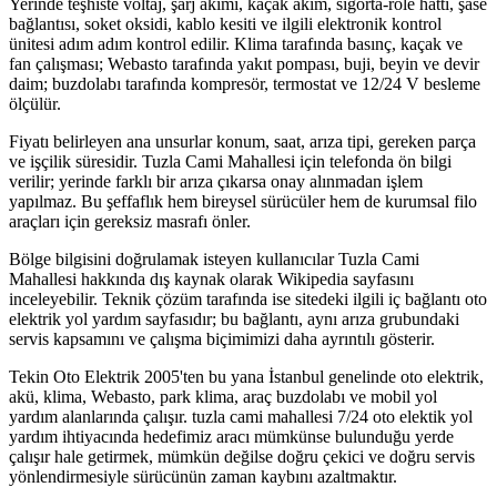
Yerinde teşhiste voltaj, şarj akımı, kaçak akım, sigorta-röle hattı, şase
bağlantısı, soket oksidi, kablo kesiti ve ilgili elektronik kontrol
ünitesi adım adım kontrol edilir. Klima tarafında basınç, kaçak ve
fan çalışması; Webasto tarafında yakıt pompası, buji, beyin ve devir
daim; buzdolabı tarafında kompresör, termostat ve 12/24 V besleme
ölçülür.
Fiyatı belirleyen ana unsurlar konum, saat, arıza tipi, gereken parça
ve işçilik süresidir. Tuzla Cami Mahallesi için telefonda ön bilgi
verilir; yerinde farklı bir arıza çıkarsa onay alınmadan işlem
yapılmaz. Bu şeffaflık hem bireysel sürücüler hem de kurumsal filo
araçları için gereksiz masrafı önler.
Bölge bilgisini doğrulamak isteyen kullanıcılar Tuzla Cami
Mahallesi hakkında dış kaynak olarak Wikipedia sayfasını
inceleyebilir. Teknik çözüm tarafında ise sitedeki ilgili iç bağlantı oto
elektrik yol yardım sayfasıdır; bu bağlantı, aynı arıza grubundaki
servis kapsamını ve çalışma biçimimizi daha ayrıntılı gösterir.
Tekin Oto Elektrik 2005'ten bu yana İstanbul genelinde oto elektrik,
akü, klima, Webasto, park klima, araç buzdolabı ve mobil yol
yardım alanlarında çalışır. tuzla cami mahallesi 7/24 oto elektik yol
yardım ihtiyacında hedefimiz aracı mümkünse bulunduğu yerde
çalışır hale getirmek, mümkün değilse doğru çekici ve doğru servis
yönlendirmesiyle sürücünün zaman kaybını azaltmaktır.