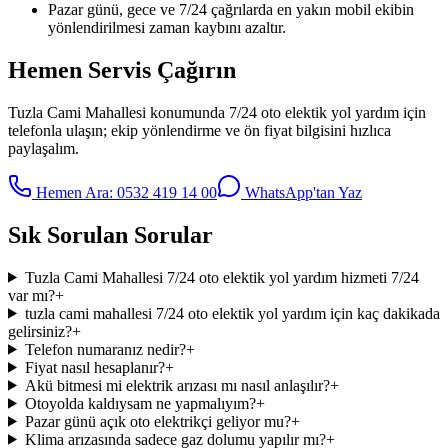
Pazar günü, gece ve 7/24 çağrılarda en yakın mobil ekibin
yönlendirilmesi zaman kaybını azaltır.
Hemen Servis Çağırın
Tuzla Cami Mahallesi
konumunda
7/24 oto elektik yol yardım
için
telefonla ulaşın; ekip yönlendirme ve ön fiyat bilgisini hızlıca
paylaşalım.
Hemen Ara:
0532 419 14 00
WhatsApp'tan Yaz
Sık Sorulan Sorular
Tuzla Cami Mahallesi 7/24 oto elektik yol yardım hizmeti 7/24
var mı?
+
tuzla cami mahallesi 7/24 oto elektik yol yardım için kaç dakikada
gelirsiniz?
+
Telefon numaranız nedir?
+
Fiyat nasıl hesaplanır?
+
Akü bitmesi mi elektrik arızası mı nasıl anlaşılır?
+
Otoyolda kaldıysam ne yapmalıyım?
+
Pazar günü açık oto elektrikçi geliyor mu?
+
Klima arızasında sadece gaz dolumu yapılır mı?
+