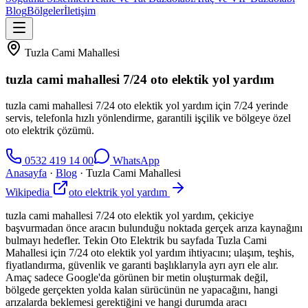
Blog
Bölgeler
İletişim
Tuzla Cami Mahallesi
tuzla cami mahallesi 7/24 oto elektik yol yardım
tuzla cami mahallesi 7/24 oto elektik yol yardım için 7/24 yerinde
servis, telefonla hızlı yönlendirme, garantili işçilik ve bölgeye özel
oto elektrik çözümü.
0532 419 14 00
WhatsApp
Anasayfa
·
Blog
·
Tuzla Cami Mahallesi
Wikipedia
oto elektrik yol yardım
tuzla cami mahallesi 7/24 oto elektik yol yardım, çekiciye
başvurmadan önce aracın bulunduğu noktada gerçek arıza kaynağını
bulmayı hedefler. Tekin Oto Elektrik bu sayfada Tuzla Cami
Mahallesi için 7/24 oto elektik yol yardım ihtiyacını; ulaşım, teşhis,
fiyatlandırma, güvenlik ve garanti başlıklarıyla ayrı ayrı ele alır.
Amaç sadece Google'da görünen bir metin oluşturmak değil,
bölgede gerçekten yolda kalan sürücünün ne yapacağını, hangi
arızalarda beklemesi gerektiğini ve hangi durumda aracı