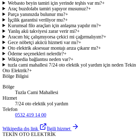
Webasto beyin tamiri için yerinde teşhis var mı?
+
Araç buzdolabı tamiri yapıyor musunuz?
+
Parça yanınızda bulunur mu?
+
İşçilik garantisi veriliyor mu?
+
Kurumsal filo araçları için anlaşma yapılır mı?
+
Yanlış akü takviyesi zarar verir mi?
+
Aracım hiç çalışmıyorsa çekici mi çağırmalıyım?
+
Gece nöbetçi akücü hizmeti var mı?
+
Oto elektrik aksesuar montajı arıza çıkarır mı?
+
Ödeme seçenekleri nelerdir?
+
Wikipedia bağlantısı neden var?
+
tuzla cami mahallesi 7/24 oto elektik yol yardım için neden Tekin
Oto Elektrik?
+
Bölge Bilgisi
Bölge
Tuzla Cami Mahallesi
Hizmet
7/24 oto elektik yol yardım
Telefon
0532 419 14 00
Wikipedia dış link
İlgili hizmet
TEKİN OTO ELEKTRİK