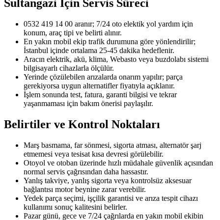
Sultangazi
İçin Servis Süreci
0532 419 14 00 aranır; 7/24 oto elektik yol yardım için
konum, araç tipi ve belirti alınır.
En yakın mobil ekip trafik durumuna göre yönlendirilir;
İstanbul içinde ortalama 25-45 dakika hedeflenir.
Aracın elektrik, akü, klima, Webasto veya buzdolabı sistemi
bilgisayarlı cihazlarla ölçülür.
Yerinde çözülebilen arızalarda onarım yapılır; parça
gerekiyorsa uygun alternatifler fiyatıyla açıklanır.
İşlem sonunda test, fatura, garanti bilgisi ve tekrar
yaşanmaması için bakım önerisi paylaşılır.
Belirtiler ve Kontrol Noktaları
Marş basmama, far sönmesi, sigorta atması, alternatör şarj
etmemesi veya tesisat kısa devresi görülebilir.
Otoyol ve otoban üzerinde hızlı müdahale güvenlik açısından
normal servis çağrısından daha hassastır.
Yanlış takviye, yanlış sigorta veya kontrolsüz aksesuar
bağlantısı motor beynine zarar verebilir.
Yedek parça seçimi, işçilik garantisi ve arıza tespit cihazı
kullanımı sonuç kalitesini belirler.
Pazar günü, gece ve 7/24 çağrılarda en yakın mobil ekibin