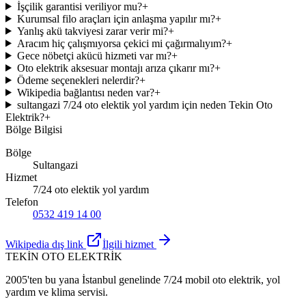
İşçilik garantisi veriliyor mu?
+
Kurumsal filo araçları için anlaşma yapılır mı?
+
Yanlış akü takviyesi zarar verir mi?
+
Aracım hiç çalışmıyorsa çekici mi çağırmalıyım?
+
Gece nöbetçi akücü hizmeti var mı?
+
Oto elektrik aksesuar montajı arıza çıkarır mı?
+
Ödeme seçenekleri nelerdir?
+
Wikipedia bağlantısı neden var?
+
sultangazi 7/24 oto elektik yol yardım için neden Tekin Oto
Elektrik?
+
Bölge Bilgisi
Bölge
Sultangazi
Hizmet
7/24 oto elektik yol yardım
Telefon
0532 419 14 00
Wikipedia dış link
İlgili hizmet
TEKİN OTO ELEKTRİK
2005'ten bu yana İstanbul genelinde 7/24 mobil oto elektrik, yol
yardım ve klima servisi.