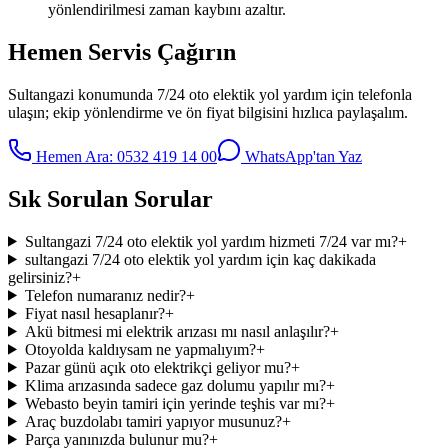
yönlendirilmesi zaman kaybını azaltır.
Hemen Servis Çağırın
Sultangazi
konumunda
7/24 oto elektik yol yardım
için telefonla
ulaşın; ekip yönlendirme ve ön fiyat bilgisini hızlıca paylaşalım.
Hemen Ara:
0532 419 14 00
WhatsApp'tan Yaz
Sık Sorulan Sorular
Sultangazi 7/24 oto elektik yol yardım hizmeti 7/24 var mı?
+
sultangazi 7/24 oto elektik yol yardım için kaç dakikada
gelirsiniz?
+
Telefon numaranız nedir?
+
Fiyat nasıl hesaplanır?
+
Akü bitmesi mi elektrik arızası mı nasıl anlaşılır?
+
Otoyolda kaldıysam ne yapmalıyım?
+
Pazar günü açık oto elektrikçi geliyor mu?
+
Klima arızasında sadece gaz dolumu yapılır mı?
+
Webasto beyin tamiri için yerinde teşhis var mı?
+
Araç buzdolabı tamiri yapıyor musunuz?
+
Parça yanınızda bulunur mu?
+