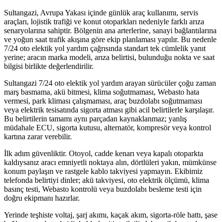
Sultangazi, Avrupa Yakası içinde günlük araç kullanımı, servis
araçları, lojistik trafiği ve konut otoparkları nedeniyle farklı arıza
senaryolarına sahiptir. Bölgenin ana arterlerine, sanayi bağlantılarına
ve yoğun saat trafik akışına göre ekip planlaması yapılır. Bu nedenle
7/24 oto elektik yol yardım çağrısında standart tek cümlelik yanıt
yerine; aracın marka modeli, arıza belirtisi, bulunduğu nokta ve saat
bilgisi birlikte değerlendirilir.
Sultangazi 7/24 oto elektik yol yardım arayan sürücüler çoğu zaman
marş basmama, akü bitmesi, klima soğutmaması, Webasto hata
vermesi, park kliması çalışmaması, araç buzdolabı soğutmaması
veya elektrik tesisatında sigorta atması gibi acil belirtilerle karşılaşır.
Bu belirtilerin tamamı aynı parçadan kaynaklanmaz; yanlış
müdahale ECU, sigorta kutusu, alternatör, kompresör veya kontrol
kartına zarar verebilir.
İlk adım güvenliktir. Otoyol, cadde kenarı veya kapalı otoparkta
kaldıysanız aracı emniyetli noktaya alın, dörtlüleri yakın, mümkünse
konum paylaşın ve rastgele kablo takviyesi yapmayın. Ekibimiz
telefonda belirtiyi dinler; akü takviyesi, oto elektrik ölçümü, klima
basınç testi, Webasto kontrolü veya buzdolabı besleme testi için
doğru ekipmanı hazırlar.
Yerinde teşhiste voltaj, şarj akımı, kaçak akım, sigorta-röle hattı, şase