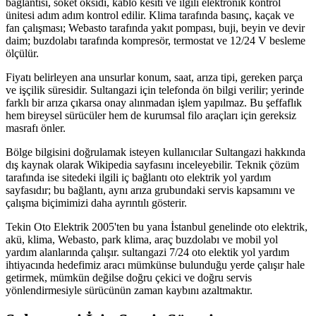
bağlantısı, soket oksidi, kablo kesiti ve ilgili elektronik kontrol
ünitesi adım adım kontrol edilir. Klima tarafında basınç, kaçak ve
fan çalışması; Webasto tarafında yakıt pompası, buji, beyin ve devir
daim; buzdolabı tarafında kompresör, termostat ve 12/24 V besleme
ölçülür.
Fiyatı belirleyen ana unsurlar konum, saat, arıza tipi, gereken parça
ve işçilik süresidir. Sultangazi için telefonda ön bilgi verilir; yerinde
farklı bir arıza çıkarsa onay alınmadan işlem yapılmaz. Bu şeffaflık
hem bireysel sürücüler hem de kurumsal filo araçları için gereksiz
masrafı önler.
Bölge bilgisini doğrulamak isteyen kullanıcılar Sultangazi hakkında
dış kaynak olarak Wikipedia sayfasını inceleyebilir. Teknik çözüm
tarafında ise sitedeki ilgili iç bağlantı oto elektrik yol yardım
sayfasıdır; bu bağlantı, aynı arıza grubundaki servis kapsamını ve
çalışma biçimimizi daha ayrıntılı gösterir.
Tekin Oto Elektrik 2005'ten bu yana İstanbul genelinde oto elektrik,
akü, klima, Webasto, park klima, araç buzdolabı ve mobil yol
yardım alanlarında çalışır. sultangazi 7/24 oto elektik yol yardım
ihtiyacında hedefimiz aracı mümkünse bulunduğu yerde çalışır hale
getirmek, mümkün değilse doğru çekici ve doğru servis
yönlendirmesiyle sürücünün zaman kaybını azaltmaktır.