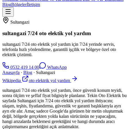
Blog
Bölgeler
İletişim
Sultangazi
sultangazi 7/24 oto elektik yol yardım
sultangazi 7/24 oto elektik yol yardım için 7/24 yerinde servis,
telefonla hızlı yönlendirme, garantili işçilik ve bölgeye özel oto
elektrik çözümü.
0532 419 14 00
WhatsApp
Anasayfa
·
Blog
·
Sultangazi
Wikipedia
oto elektrik yol yardım
sultangazi 7/24 oto elektik yol yardım, önce güvenli konum teyidi,
sonra ölçüm ve şeffaf fiyat bilgisiyle planlanır. Tekin Oto Elektrik bu
sayfada Sultangazi için 7/24 oto elektik yol yardım ihtiyacını;
ulaşım, teşhis, fiyatlandırma, güvenlik ve garanti başlıklarıyla ayrı
ayrı ele alır. Amaç sadece Google'da görünen bir metin oluşturmak
değil, bölgede gerçekten yolda kalan sürücünün ne yapacağını,
hangi arızalarda beklemesi gerektiğini ve hangi durumda aracı
çalıştırmaması gerektiğini açık anlatmaktır.