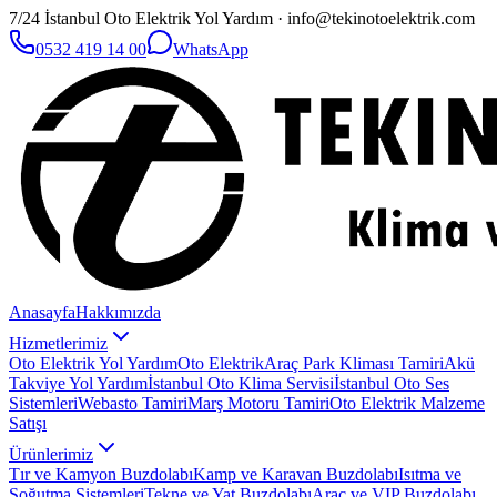
7/24 İstanbul Oto Elektrik Yol Yardım · info@tekinotoelektrik.com
0532 419 14 00
WhatsApp
Anasayfa
Hakkımızda
Hizmetlerimiz
Oto Elektrik Yol Yardım
Oto Elektrik
Araç Park Kliması Tamiri
Akü
Takviye Yol Yardım
İstanbul Oto Klima Servisi
İstanbul Oto Ses
Sistemleri
Webasto Tamiri
Marş Motoru Tamiri
Oto Elektrik Malzeme
Satışı
Ürünlerimiz
Tır ve Kamyon Buzdolabı
Kamp ve Karavan Buzdolabı
Isıtma ve
Soğutma Sistemleri
Tekne ve Yat Buzdolabı
Araç ve VIP Buzdolabı