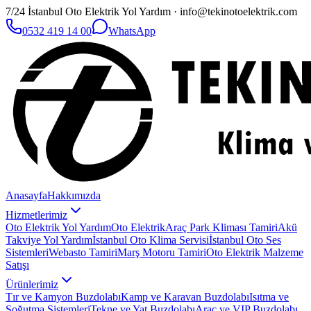
7/24 İstanbul Oto Elektrik Yol Yardım · info@tekinotoelektrik.com
0532 419 14 00
WhatsApp
Anasayfa
Hakkımızda
Hizmetlerimiz
Oto Elektrik Yol Yardım
Oto Elektrik
Araç Park Kliması Tamiri
Akü
Takviye Yol Yardım
İstanbul Oto Klima Servisi
İstanbul Oto Ses
Sistemleri
Webasto Tamiri
Marş Motoru Tamiri
Oto Elektrik Malzeme
Satışı
Ürünlerimiz
Tır ve Kamyon Buzdolabı
Kamp ve Karavan Buzdolabı
Isıtma ve
Soğutma Sistemleri
Tekne ve Yat Buzdolabı
Araç ve VIP Buzdolabı