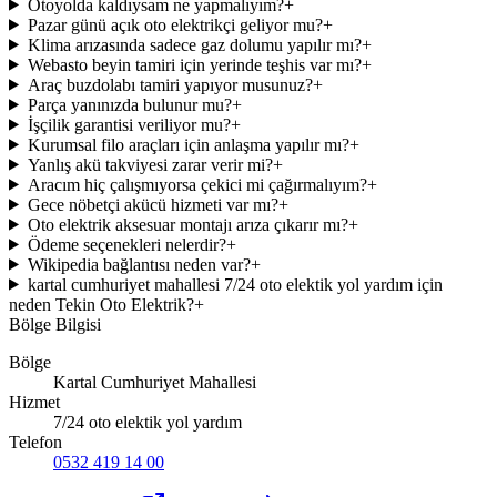
Otoyolda kaldıysam ne yapmalıyım?
+
Pazar günü açık oto elektrikçi geliyor mu?
+
Klima arızasında sadece gaz dolumu yapılır mı?
+
Webasto beyin tamiri için yerinde teşhis var mı?
+
Araç buzdolabı tamiri yapıyor musunuz?
+
Parça yanınızda bulunur mu?
+
İşçilik garantisi veriliyor mu?
+
Kurumsal filo araçları için anlaşma yapılır mı?
+
Yanlış akü takviyesi zarar verir mi?
+
Aracım hiç çalışmıyorsa çekici mi çağırmalıyım?
+
Gece nöbetçi akücü hizmeti var mı?
+
Oto elektrik aksesuar montajı arıza çıkarır mı?
+
Ödeme seçenekleri nelerdir?
+
Wikipedia bağlantısı neden var?
+
kartal cumhuriyet mahallesi 7/24 oto elektik yol yardım için
neden Tekin Oto Elektrik?
+
Bölge Bilgisi
Bölge
Kartal Cumhuriyet Mahallesi
Hizmet
7/24 oto elektik yol yardım
Telefon
0532 419 14 00