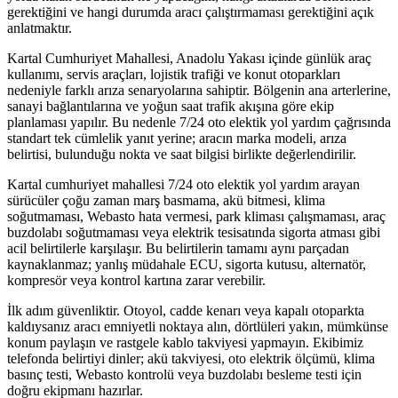
gerektiğini ve hangi durumda aracı çalıştırmaması gerektiğini açık
anlatmaktır.
Kartal Cumhuriyet Mahallesi, Anadolu Yakası içinde günlük araç
kullanımı, servis araçları, lojistik trafiği ve konut otoparkları
nedeniyle farklı arıza senaryolarına sahiptir. Bölgenin ana arterlerine,
sanayi bağlantılarına ve yoğun saat trafik akışına göre ekip
planlaması yapılır. Bu nedenle 7/24 oto elektik yol yardım çağrısında
standart tek cümlelik yanıt yerine; aracın marka modeli, arıza
belirtisi, bulunduğu nokta ve saat bilgisi birlikte değerlendirilir.
Kartal cumhuriyet mahallesi 7/24 oto elektik yol yardım arayan
sürücüler çoğu zaman marş basmama, akü bitmesi, klima
soğutmaması, Webasto hata vermesi, park kliması çalışmaması, araç
buzdolabı soğutmaması veya elektrik tesisatında sigorta atması gibi
acil belirtilerle karşılaşır. Bu belirtilerin tamamı aynı parçadan
kaynaklanmaz; yanlış müdahale ECU, sigorta kutusu, alternatör,
kompresör veya kontrol kartına zarar verebilir.
İlk adım güvenliktir. Otoyol, cadde kenarı veya kapalı otoparkta
kaldıysanız aracı emniyetli noktaya alın, dörtlüleri yakın, mümkünse
konum paylaşın ve rastgele kablo takviyesi yapmayın. Ekibimiz
telefonda belirtiyi dinler; akü takviyesi, oto elektrik ölçümü, klima
basınç testi, Webasto kontrolü veya buzdolabı besleme testi için
doğru ekipmanı hazırlar.