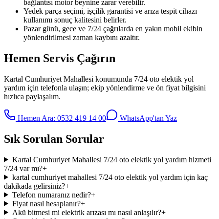
bağlantısı motor beynine zarar verebilir.
Yedek parça seçimi, işçilik garantisi ve arıza tespit cihazı
kullanımı sonuç kalitesini belirler.
Pazar günü, gece ve 7/24 çağrılarda en yakın mobil ekibin
yönlendirilmesi zaman kaybını azaltır.
Hemen Servis Çağırın
Kartal Cumhuriyet Mahallesi
konumunda
7/24 oto elektik yol
yardım
için telefonla ulaşın; ekip yönlendirme ve ön fiyat bilgisini
hızlıca paylaşalım.
Hemen Ara:
0532 419 14 00
WhatsApp'tan Yaz
Sık Sorulan Sorular
Kartal Cumhuriyet Mahallesi 7/24 oto elektik yol yardım hizmeti
7/24 var mı?
+
kartal cumhuriyet mahallesi 7/24 oto elektik yol yardım için kaç
dakikada gelirsiniz?
+
Telefon numaranız nedir?
+
Fiyat nasıl hesaplanır?
+
Akü bitmesi mi elektrik arızası mı nasıl anlaşılır?
+