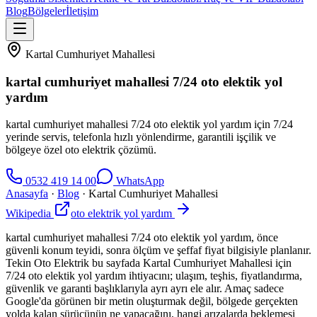
Blog
Bölgeler
İletişim
Kartal Cumhuriyet Mahallesi
kartal cumhuriyet mahallesi 7/24 oto elektik yol
yardım
kartal cumhuriyet mahallesi 7/24 oto elektik yol yardım için 7/24
yerinde servis, telefonla hızlı yönlendirme, garantili işçilik ve
bölgeye özel oto elektrik çözümü.
0532 419 14 00
WhatsApp
Anasayfa
·
Blog
·
Kartal Cumhuriyet Mahallesi
Wikipedia
oto elektrik yol yardım
kartal cumhuriyet mahallesi 7/24 oto elektik yol yardım, önce
güvenli konum teyidi, sonra ölçüm ve şeffaf fiyat bilgisiyle planlanır.
Tekin Oto Elektrik bu sayfada Kartal Cumhuriyet Mahallesi için
7/24 oto elektik yol yardım ihtiyacını; ulaşım, teşhis, fiyatlandırma,
güvenlik ve garanti başlıklarıyla ayrı ayrı ele alır. Amaç sadece
Google'da görünen bir metin oluşturmak değil, bölgede gerçekten
yolda kalan sürücünün ne yapacağını, hangi arızalarda beklemesi