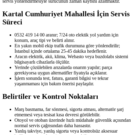
servis yönlendirmesiyle sürücünün zaman kaybını azaltmaktır.
Kartal Cumhuriyet Mahallesi
İçin Servis
Süreci
0532 419 14 00 aranır; 7/24 oto elektik yol yardım için
konum, araç tipi ve belirti alınır.
En yakın mobil ekip trafik durumuna göre yönlendirilir;
İstanbul içinde ortalama 25-45 dakika hedeflenir.
Aracın elektrik, akü, klima, Webasto veya buzdolabı sistemi
bilgisayarlı cihazlarla ölçülür.
Yerinde çözülebilen arızalarda onarım yapılır; parça
gerekiyorsa uygun alternatifler fiyatıyla açıklanır.
İşlem sonunda test, fatura, garanti bilgisi ve tekrar
yaşanmaması için bakım önerisi paylaşılır.
Belirtiler ve Kontrol Noktaları
Marş basmama, far sönmesi, sigorta atması, alternatör şarj
etmemesi veya tesisat kısa devresi görülebilir.
Otoyol ve otoban üzerinde hızlı müdahale güvenlik açısından
normal servis çağrısından daha hassastır.
Yanlış takviye, yanlış sigorta veya kontrolsüz aksesuar