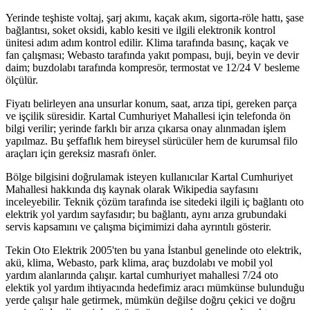
Yerinde teşhiste voltaj, şarj akımı, kaçak akım, sigorta-röle hattı, şase
bağlantısı, soket oksidi, kablo kesiti ve ilgili elektronik kontrol
ünitesi adım adım kontrol edilir. Klima tarafında basınç, kaçak ve
fan çalışması; Webasto tarafında yakıt pompası, buji, beyin ve devir
daim; buzdolabı tarafında kompresör, termostat ve 12/24 V besleme
ölçülür.
Fiyatı belirleyen ana unsurlar konum, saat, arıza tipi, gereken parça
ve işçilik süresidir. Kartal Cumhuriyet Mahallesi için telefonda ön
bilgi verilir; yerinde farklı bir arıza çıkarsa onay alınmadan işlem
yapılmaz. Bu şeffaflık hem bireysel sürücüler hem de kurumsal filo
araçları için gereksiz masrafı önler.
Bölge bilgisini doğrulamak isteyen kullanıcılar Kartal Cumhuriyet
Mahallesi hakkında dış kaynak olarak Wikipedia sayfasını
inceleyebilir. Teknik çözüm tarafında ise sitedeki ilgili iç bağlantı oto
elektrik yol yardım sayfasıdır; bu bağlantı, aynı arıza grubundaki
servis kapsamını ve çalışma biçimimizi daha ayrıntılı gösterir.
Tekin Oto Elektrik 2005'ten bu yana İstanbul genelinde oto elektrik,
akü, klima, Webasto, park klima, araç buzdolabı ve mobil yol
yardım alanlarında çalışır. kartal cumhuriyet mahallesi 7/24 oto
elektik yol yardım ihtiyacında hedefimiz aracı mümkünse bulunduğu
yerde çalışır hale getirmek, mümkün değilse doğru çekici ve doğru