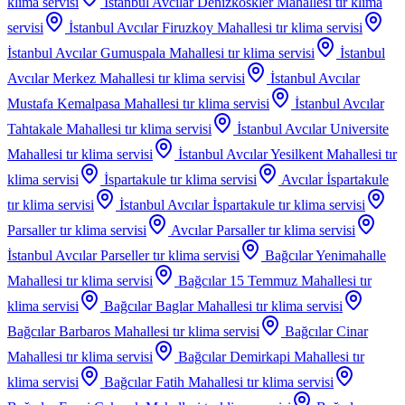
klima servisi
İstanbul Avcılar Denizkoskler Mahallesi
tır klima
servisi
İstanbul Avcılar Firuzkoy Mahallesi
tır klima servisi
İstanbul Avcılar Gumuspala Mahallesi
tır klima servisi
İstanbul
Avcılar Merkez Mahallesi
tır klima servisi
İstanbul Avcılar
Mustafa Kemalpasa Mahallesi
tır klima servisi
İstanbul Avcılar
Tahtakale Mahallesi
tır klima servisi
İstanbul Avcılar Universite
Mahallesi
tır klima servisi
İstanbul Avcılar Yesilkent Mahallesi
tır
klima servisi
İspartakule
tır klima servisi
Avcılar İspartakule
tır klima servisi
İstanbul Avcılar İspartakule
tır klima servisi
Parsaller
tır klima servisi
Avcılar Parsaller
tır klima servisi
İstanbul Avcılar Parseller
tır klima servisi
Bağcılar Yenimahalle
Mahallesi
tır klima servisi
Bağcılar 15 Temmuz Mahallesi
tır
klima servisi
Bağcılar Baglar Mahallesi
tır klima servisi
Bağcılar Barbaros Mahallesi
tır klima servisi
Bağcılar Cinar
Mahallesi
tır klima servisi
Bağcılar Demirkapi Mahallesi
tır
klima servisi
Bağcılar Fatih Mahallesi
tır klima servisi