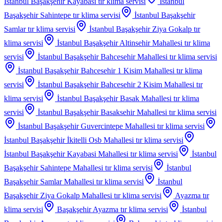
İstanbul Başakşehir Kayabasi
tır klima servisi
İstanbul
Başakşehir Sahintepe
tır klima servisi
İstanbul Başakşehir
Samlar
tır klima servisi
İstanbul Başakşehir Ziya Gokalp
tır
klima servisi
İstanbul Başakşehir Altinsehir Mahallesi
tır klima
servisi
İstanbul Başakşehir Bahcesehir Mahallesi
tır klima servisi
İstanbul Başakşehir Bahcesehir 1 Kisim Mahallesi
tır klima
servisi
İstanbul Başakşehir Bahcesehir 2 Kisim Mahallesi
tır
klima servisi
İstanbul Başakşehir Basak Mahallesi
tır klima
servisi
İstanbul Başakşehir Basaksehir Mahallesi
tır klima servisi
İstanbul Başakşehir Guvercintepe Mahallesi
tır klima servisi
İstanbul Başakşehir İkitelli Osb Mahallesi
tır klima servisi
İstanbul Başakşehir Kayabasi Mahallesi
tır klima servisi
İstanbul
Başakşehir Sahintepe Mahallesi
tır klima servisi
İstanbul
Başakşehir Samlar Mahallesi
tır klima servisi
İstanbul
Başakşehir Ziya Gokalp Mahallesi
tır klima servisi
Ayazma
tır
klima servisi
Başakşehir Ayazma
tır klima servisi
İstanbul