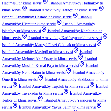
Hacımaşlı
tır klima servisi
İstanbul Arnavutköy Hadımköy
tır
klima servisi
İstanbul Arnavutköy Haraççı
tır klima servisi
İstanbul Arnavutköy Hastane
tır klima servisi
İstanbul
Arnavutköy Hicret
tır klima servisi
İstanbul Arnavutköy
İslambey
tır klima servisi
İstanbul Arnavutköy Karaburun
tır
klima servisi
İstanbul Arnavutköy Karlıbayır
tır klima servisi
İstanbul Arnavutköy Mareşal Fevzi Çakmak
tır klima servisi
İstanbul Arnavutköy Mavigöl
tır klima servisi
İstanbul
Arnavutköy Mehmet Akif Ersoy
tır klima servisi
İstanbul
Arnavutköy Mustafa Kemal Paşa
tır klima servisi
İstanbul
Arnavutköy Nene Hatun
tır klima servisi
İstanbul Arnavutköy
Ömerli
tır klima servisi
İstanbul Arnavutköy Sazlıbosna
tır klima
servisi
İstanbul Arnavutköy Taşoluk
tır klima servisi
İstanbul
Arnavutköy Tayakadın
tır klima servisi
İstanbul Arnavutköy
Terkos
tır klima servisi
İstanbul Arnavutköy Yassıören
tır klima
servisi
İstanbul Arnavutköy Yavuz Selim
tır klima servisi