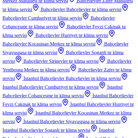
Merkez Mahallesi
tır klima servisi
Bahçelievler Zafer Mahallesi
tır klima servisi
Bahçelievler Bahcelievler
tır klima servisi
Bahçelievler Cumhuriyet
tır klima servisi
Bahçelievler
Cobancesme
tır klima servisi
Bahçelievler Fevzi Çakmak
tır
klima servisi
Bahçelievler Hurriyet
tır klima servisi
Bahçelievler Kocasinan Merkez
tır klima servisi
Bahçelievler
Siyavuspasa
tır klima servisi
Bahçelievler Soganli
tır klima
servisi
Bahçelievler Sirinevler
tır klima servisi
Bahçelievler
Yenibosna Merkez
tır klima servisi
Bahçelievler Zafer
tır klima
servisi
İstanbul Bahçelievler Bahcelievler
tır klima servisi
İstanbul Bahçelievler Cumhuriyet
tır klima servisi
İstanbul
Bahçelievler Cobancesme
tır klima servisi
İstanbul Bahçelievler
Fevzi Çakmak
tır klima servisi
İstanbul Bahçelievler Hurriyet
tır
klima servisi
İstanbul Bahçelievler Kocasinan Merkez
tır klima
servisi
İstanbul Bahçelievler Siyavuspasa
tır klima servisi
İstanbul Bahçelievler Soganli
tır klima servisi
İstanbul