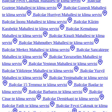
Bağcılar Fevzi Çakmak Mahallesi
tır klima servisi
Bağcılar
Goztepe Mahallesi
tır klima servisi
Bağcılar Gunesli Mahallesi
tır klima servisi
Bağcılar Hurriyet Mahallesi
tır klima servisi
Bağcılar İnonu Mahallesi
tır klima servisi
Bağcılar Kâzim
Karabekir Mahallesi
tır klima servisi
Bağcılar Kemalpasa
Mahallesi
tır klima servisi
Bağcılar Kirazli Mahallesi
tır klima
servisi
Bağcılar Mahmutbey Mahallesi
tır klima servisi
Bağcılar Merkez Mahallesi
tır klima servisi
Bağcılar Sancaktepe
Mahallesi
tır klima servisi
Bağcılar Yavuzselim Mahallesi
tır
klima servisi
Bağcılar Yenigun Mahallesi
tır klima servisi
Bağcılar Yildiztepe Mahallesi
tır klima servisi
Bağcılar Yuzyil
Mahallesi
tır klima servisi
Bağcılar Yenimahalle
tır klima servisi
Bağcılar 15 Temmuz
tır klima servisi
Bağcılar Baglar
tır
klima servisi
Bağcılar Barbaros
tır klima servisi
Bağcılar
Cinar
tır klima servisi
Bağcılar Demirkapi
tır klima servisi
Bağcılar Fatih
tır klima servisi
Bağcılar Fevzi Çakmak
tır klima