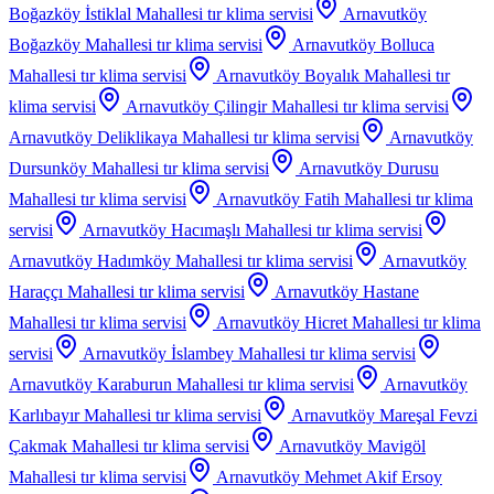
Boğazköy İstiklal Mahallesi
tır klima servisi
Arnavutköy
Boğazköy Mahallesi
tır klima servisi
Arnavutköy Bolluca
Mahallesi
tır klima servisi
Arnavutköy Boyalık Mahallesi
tır
klima servisi
Arnavutköy Çilingir Mahallesi
tır klima servisi
Arnavutköy Deliklikaya Mahallesi
tır klima servisi
Arnavutköy
Dursunköy Mahallesi
tır klima servisi
Arnavutköy Durusu
Mahallesi
tır klima servisi
Arnavutköy Fatih Mahallesi
tır klima
servisi
Arnavutköy Hacımaşlı Mahallesi
tır klima servisi
Arnavutköy Hadımköy Mahallesi
tır klima servisi
Arnavutköy
Haraççı Mahallesi
tır klima servisi
Arnavutköy Hastane
Mahallesi
tır klima servisi
Arnavutköy Hicret Mahallesi
tır klima
servisi
Arnavutköy İslambey Mahallesi
tır klima servisi
Arnavutköy Karaburun Mahallesi
tır klima servisi
Arnavutköy
Karlıbayır Mahallesi
tır klima servisi
Arnavutköy Mareşal Fevzi
Çakmak Mahallesi
tır klima servisi
Arnavutköy Mavigöl
Mahallesi
tır klima servisi
Arnavutköy Mehmet Akif Ersoy