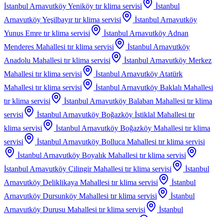
İstanbul Arnavutköy Yeniköy
tır klima servisi
İstanbul
Arnavutköy Yeşilbayır
tır klima servisi
İstanbul Arnavutköy
Yunus Emre
tır klima servisi
İstanbul Arnavutköy Adnan
Menderes Mahallesi
tır klima servisi
İstanbul Arnavutköy
Anadolu Mahallesi
tır klima servisi
İstanbul Arnavutköy Merkez
Mahallesi
tır klima servisi
İstanbul Arnavutköy Atatürk
Mahallesi
tır klima servisi
İstanbul Arnavutköy Baklalı Mahallesi
tır klima servisi
İstanbul Arnavutköy Balaban Mahallesi
tır klima
servisi
İstanbul Arnavutköy Boğazköy İstiklal Mahallesi
tır
klima servisi
İstanbul Arnavutköy Boğazköy Mahallesi
tır klima
servisi
İstanbul Arnavutköy Bolluca Mahallesi
tır klima servisi
İstanbul Arnavutköy Boyalık Mahallesi
tır klima servisi
İstanbul Arnavutköy Çilingir Mahallesi
tır klima servisi
İstanbul
Arnavutköy Deliklikaya Mahallesi
tır klima servisi
İstanbul
Arnavutköy Dursunköy Mahallesi
tır klima servisi
İstanbul
Arnavutköy Durusu Mahallesi
tır klima servisi
İstanbul