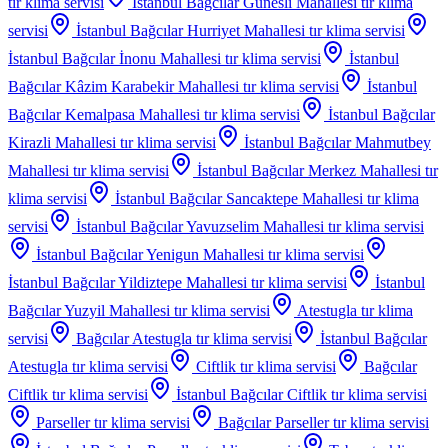
tır klima servisi
İstanbul Bağcılar Gunesli Mahallesi
tır klima
servisi
İstanbul Bağcılar Hurriyet Mahallesi
tır klima servisi
İstanbul Bağcılar İnonu Mahallesi
tır klima servisi
İstanbul
Bağcılar Kâzim Karabekir Mahallesi
tır klima servisi
İstanbul
Bağcılar Kemalpasa Mahallesi
tır klima servisi
İstanbul Bağcılar
Kirazli Mahallesi
tır klima servisi
İstanbul Bağcılar Mahmutbey
Mahallesi
tır klima servisi
İstanbul Bağcılar Merkez Mahallesi
tır
klima servisi
İstanbul Bağcılar Sancaktepe Mahallesi
tır klima
servisi
İstanbul Bağcılar Yavuzselim Mahallesi
tır klima servisi
İstanbul Bağcılar Yenigun Mahallesi
tır klima servisi
İstanbul Bağcılar Yildiztepe Mahallesi
tır klima servisi
İstanbul
Bağcılar Yuzyil Mahallesi
tır klima servisi
Atestugla
tır klima
servisi
Bağcılar Atestugla
tır klima servisi
İstanbul Bağcılar
Atestugla
tır klima servisi
Ciftlik
tır klima servisi
Bağcılar
Ciftlik
tır klima servisi
İstanbul Bağcılar Ciftlik
tır klima servisi
Parseller
tır klima servisi
Bağcılar Parseller
tır klima servisi