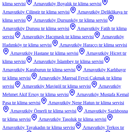
klima servisi
Arnavutköy Boyalık
tır klima servisi
Arnavutköy Çilingir
tır klima servisi
Arnavutköy Deliklikaya
tır
klima servisi
Arnavutköy Dursunköy
tır klima servisi
Arnavutköy Durusu
tır klima servisi
Arnavutköy Fatih
tır klima
servisi
Arnavutköy Hacımaşlı
tır klima servisi
Arnavutköy
Hadımköy
tır klima servisi
Arnavutköy Haraççı
tır klima servisi
Arnavutköy Hastane
tır klima servisi
Arnavutköy Hicret
tır
klima servisi
Arnavutköy İslambey
tır klima servisi
Arnavutköy Karaburun
tır klima servisi
Arnavutköy Karlıbayır
tır klima servisi
Arnavutköy Mareşal Fevzi Çakmak
tır klima
servisi
Arnavutköy Mavigöl
tır klima servisi
Arnavutköy
Mehmet Akif Ersoy
tır klima servisi
Arnavutköy Mustafa Kemal
Paşa
tır klima servisi
Arnavutköy Nene Hatun
tır klima servisi
Arnavutköy Ömerli
tır klima servisi
Arnavutköy Sazlıbosna
tır klima servisi
Arnavutköy Taşoluk
tır klima servisi
Arnavutköy Tayakadın
tır klima servisi
Arnavutköy Terkos
tır