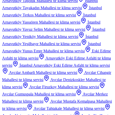
Arnavutköy Taşoluk Mahallesi
tır klima servisi
İstanbul
Arnavutköy Tayakadın Mahallesi
tır klima servisi
İstanbul
Arnavutköy Terkos Mahallesi
tır klima servisi
İstanbul
Arnavutköy Yassıören Mahallesi
tır klima servisi
İstanbul
Arnavutköy Yavuz Selim Mahallesi
tır klima servisi
İstanbul
Arnavutköy Yeniköy Mahallesi
tır klima servisi
İstanbul
Arnavutköy Yeşilbayır Mahallesi
tır klima servisi
İstanbul
Arnavutköy Yunus Emre Mahallesi
tır klima servisi
Eski Edirne
Asfalti
tır klima servisi
Arnavutköy Eski Edirne Asfalti
tır klima
servisi
İstanbul Arnavutköy Eski Edirne Asfalti
tır klima servisi
Avcılar Ambarli Mahallesi
tır klima servisi
Avcılar Cihangir
Mahallesi
tır klima servisi
Avcılar Denizkoskler Mahallesi
tır
klima servisi
Avcılar Firuzkoy Mahallesi
tır klima servisi
Avcılar Gumuspala Mahallesi
tır klima servisi
Avcılar Merkez
Mahallesi
tır klima servisi
Avcılar Mustafa Kemalpasa Mahallesi
tır klima servisi
Avcılar Tahtakale Mahallesi
tır klima servisi