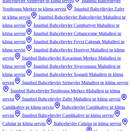
Bahçelievler Sirinevler
tır klima servisi
İstanbul Bahçelievler
Yenibosna Merkez
tır klima servisi
İstanbul Bahçelievler Zafer
tır klima servisi
İstanbul Bahçelievler Bahcelievler Mahallesi
tır
klima servisi
İstanbul Bahçelievler Cumhuriyet Mahallesi
tır
klima servisi
İstanbul Bahçelievler Cobancesme Mahallesi
tır
klima servisi
İstanbul Bahçelievler Fevzi Çakmak Mahallesi
tır
klima servisi
İstanbul Bahçelievler Hurriyet Mahallesi
tır klima
servisi
İstanbul Bahçelievler Kocasinan Merkez Mahallesi
tır
klima servisi
İstanbul Bahçelievler Siyavuspasa Mahallesi
tır
klima servisi
İstanbul Bahçelievler Soganli Mahallesi
tır klima
servisi
İstanbul Bahçelievler Sirinevler Mahallesi
tır klima servisi
İstanbul Bahçelievler Yenibosna Merkez Mahallesi
tır klima
servisi
İstanbul Bahçelievler Zafer Mahallesi
tır klima servisi
Camlikahve
tır klima servisi
Bahçelievler Camlikahve
tır klima
servisi
İstanbul Bahçelievler Camlikahve
tır klima servisi
Calislar
tır klima servisi
Bahçelievler Calislar
tır klima servisi