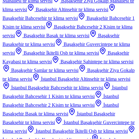
Mahallesi
tır klima servisi
Başakşehir Ziya Gokalp Mahallesi
tır
klima servisi
Başakşehir Altinsehir
tır klima servisi
Başakşehir Bahcesehir
tır klima servisi
Başakşehir Bahcesehir 1
Kisim
tır klima servisi
Başakşehir Bahcesehir 2 Kisim
tır klima
servisi
Başakşehir Basak
tır klima servisi
Başakşehir
Basaksehir
tır klima servisi
Başakşehir Guvercintepe
tır klima
servisi
Başakşehir İkitelli Osb
tır klima servisi
Başakşehir
Kayabasi
tır klima servisi
Başakşehir Sahintepe
tır klima servisi
Başakşehir Samlar
tır klima servisi
Başakşehir Ziya Gokalp
tır klima servisi
İstanbul Başakşehir Altinsehir
tır klima servisi
İstanbul Başakşehir Bahcesehir
tır klima servisi
İstanbul
Başakşehir Bahcesehir 1 Kisim
tır klima servisi
İstanbul
Başakşehir Bahcesehir 2 Kisim
tır klima servisi
İstanbul
Başakşehir Basak
tır klima servisi
İstanbul Başakşehir
Basaksehir
tır klima servisi
İstanbul Başakşehir Guvercintepe
tır
klima servisi
İstanbul Başakşehir İkitelli Osb
tır klima servisi