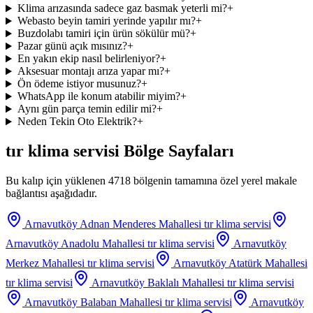
Klima arızasında sadece gaz basmak yeterli mi?
+
Webasto beyin tamiri yerinde yapılır mı?
+
Buzdolabı tamiri için ürün sökülür mü?
+
Pazar günü açık mısınız?
+
En yakın ekip nasıl belirleniyor?
+
Aksesuar montajı arıza yapar mı?
+
Ön ödeme istiyor musunuz?
+
WhatsApp ile konum atabilir miyim?
+
Aynı gün parça temin edilir mi?
+
Neden Tekin Oto Elektrik?
+
tır klima servisi
Bölge Sayfaları
Bu kalıp için yüklenen 4718 bölgenin tamamına özel yerel makale
bağlantısı aşağıdadır.
Arnavutköy Adnan Menderes Mahallesi
tır klima servisi
Arnavutköy Anadolu Mahallesi
tır klima servisi
Arnavutköy
Merkez Mahallesi
tır klima servisi
Arnavutköy Atatürk Mahallesi
tır klima servisi
Arnavutköy Baklalı Mahallesi
tır klima servisi
Arnavutköy Balaban Mahallesi
tır klima servisi
Arnavutköy