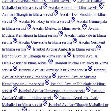
Avcılar Universite Mahallesi
tır klima servisi
Avcılar Yesilkent
Mahallesi
tır klima servisi
Avcılar Ambarli
tır klima servisi
Avcılar Cihangir
tır klima servisi
Avcılar Denizkoskler
tır klima
servisi
Avcılar Firuzkoy
tır klima servisi
Avcılar Gumuspala
tır klima servisi
Avcılar Merkez
tır klima servisi
Avcılar
Mustafa Kemalpasa
tır klima servisi
Avcılar Tahtakale
tır klima
servisi
Avcılar Universite
tır klima servisi
Avcılar Yesilkent
tır klima servisi
İstanbul Avcılar Ambarli
tır klima servisi
İstanbul Avcılar Cihangir
tır klima servisi
İstanbul Avcılar
Denizkoskler
tır klima servisi
İstanbul Avcılar Firuzkoy
tır klima
servisi
İstanbul Avcılar Gumuspala
tır klima servisi
İstanbul
Avcılar Merkez
tır klima servisi
İstanbul Avcılar Mustafa
Kemalpasa
tır klima servisi
İstanbul Avcılar Tahtakale
tır klima
servisi
İstanbul Avcılar Universite
tır klima servisi
İstanbul
Avcılar Yesilkent
tır klima servisi
İstanbul Avcılar Ambarli
Mahallesi
tır klima servisi
İstanbul Avcılar Cihangir Mahallesi
tır