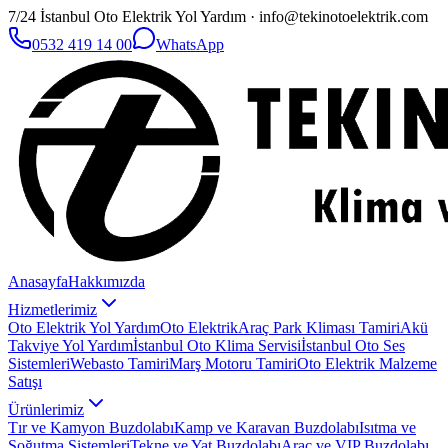
7/24 İstanbul Oto Elektrik Yol Yardım · info@tekinotoelektrik.com
0532 419 14 00
WhatsApp
Anasayfa
Hakkımızda
Hizmetlerimiz
Oto Elektrik Yol Yardım
Oto Elektrik
Araç Park Kliması Tamiri
Akü
Takviye Yol Yardım
İstanbul Oto Klima Servisi
İstanbul Oto Ses
Sistemleri
Webasto Tamiri
Marş Motoru Tamiri
Oto Elektrik Malzeme
Satışı
Ürünlerimiz
Tır ve Kamyon Buzdolabı
Kamp ve Karavan Buzdolabı
Isıtma ve
Soğutma Sistemleri
Tekne ve Yat Buzdolabı
Araç ve VIP Buzdolabı