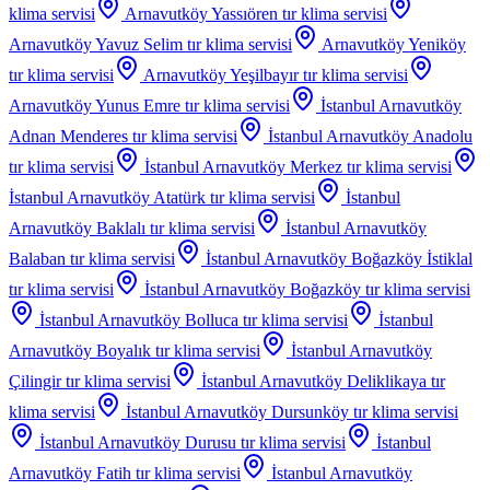
klima servisi
Arnavutköy Yassıören
tır klima servisi
Arnavutköy Yavuz Selim
tır klima servisi
Arnavutköy Yeniköy
tır klima servisi
Arnavutköy Yeşilbayır
tır klima servisi
Arnavutköy Yunus Emre
tır klima servisi
İstanbul Arnavutköy
Adnan Menderes
tır klima servisi
İstanbul Arnavutköy Anadolu
tır klima servisi
İstanbul Arnavutköy Merkez
tır klima servisi
İstanbul Arnavutköy Atatürk
tır klima servisi
İstanbul
Arnavutköy Baklalı
tır klima servisi
İstanbul Arnavutköy
Balaban
tır klima servisi
İstanbul Arnavutköy Boğazköy İstiklal
tır klima servisi
İstanbul Arnavutköy Boğazköy
tır klima servisi
İstanbul Arnavutköy Bolluca
tır klima servisi
İstanbul
Arnavutköy Boyalık
tır klima servisi
İstanbul Arnavutköy
Çilingir
tır klima servisi
İstanbul Arnavutköy Deliklikaya
tır
klima servisi
İstanbul Arnavutköy Dursunköy
tır klima servisi
İstanbul Arnavutköy Durusu
tır klima servisi
İstanbul
Arnavutköy Fatih
tır klima servisi
İstanbul Arnavutköy