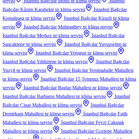
servisi
İstanbul Bağcılar İnonu
tır klima servisi
İstanbul
Bağcılar Kâzim Karabekir
tır klima servisi
İstanbul Bağcılar
Kemalpasa
tır klima servisi
İstanbul Bağcılar Kirazli
tır klima
servisi
İstanbul Bağcılar Mahmutbey
tır klima servisi
İstanbul Bağcılar Merkez
tır klima servisi
İstanbul Bağcılar
Sancaktepe
tır klima servisi
İstanbul Bağcılar Yavuzselim
tır
klima servisi
İstanbul Bağcılar Yenigun
tır klima servisi
İstanbul Bağcılar Yildiztepe
tır klima servisi
İstanbul Bağcılar
Yuzyil
tır klima servisi
İstanbul Bağcılar Yenimahalle Mahallesi
tır klima servisi
İstanbul Bağcılar 15 Temmuz Mahallesi
tır klima
servisi
İstanbul Bağcılar Baglar Mahallesi
tır klima servisi
İstanbul Bağcılar Barbaros Mahallesi
tır klima servisi
İstanbul
Bağcılar Cinar Mahallesi
tır klima servisi
İstanbul Bağcılar
Demirkapi Mahallesi
tır klima servisi
İstanbul Bağcılar Fatih
Mahallesi
tır klima servisi
İstanbul Bağcılar Fevzi Çakmak
Mahallesi
tır klima servisi
İstanbul Bağcılar Goztepe Mahallesi