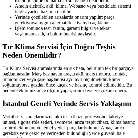
İstanbul içinde ortalama 25-45 dakika hedeflenir.
Aracın elektrik, akü, klima, Webasto veya buzdolabı sistemi
bilgisayarlı cihazlarla ölçülür.
Yerinde çözülebilen arızalarda onarım yapılır; parça
gerekiyorsa uygun alternatifler fiyatıyla açıklanır.
İşlem sonunda test, fatura, garanti bilgisi ve tekrar
yaşanmaması için bakım önerisi paylaşılır.
Tır Klima Servisi İçin Doğru Teşhis
Neden Önemlidir?
Tır Klima Servisi aramalarında en sık hata, belirtinin tek bir parçaya
bağlanmasıdır. Marş basmayan araçta akü, marş motoru, kontak,
immobilizer veya şase bağlantısı ayrı ayrı ölçülmelidir; klima
soğutmuyorsa gazdan önce kaçak ve basınç kontrol edilmelidir. Bu
nedenle ekibimiz önce ölçüm yapar, sonra fiyat ve çözüm önerir.
İstanbul Geneli Yerinde Servis Yaklaşımı
Mobil servis araçlarımızda akü test cihazı, profesyonel takviye
ünitesi, sigorta-röle setleri, avometre, arıza tespit cihazı, klima basınç
kontrol ekipmanı ve temel yedek parçalar bulunur. Amaç, aracı
gereksiz yere çekiciye vermeden bulunduğu yerde güvenli hale