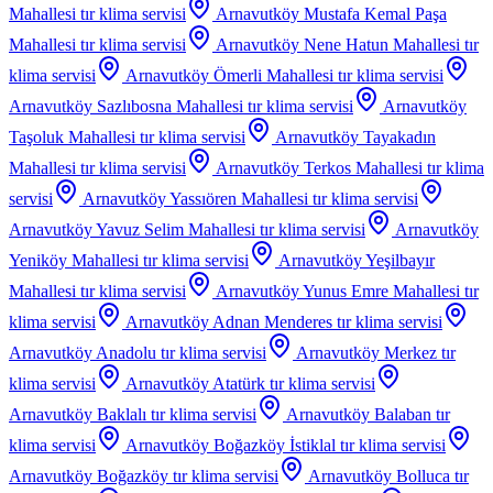
Mahallesi
tır klima servisi
Arnavutköy Mustafa Kemal Paşa
Mahallesi
tır klima servisi
Arnavutköy Nene Hatun Mahallesi
tır
klima servisi
Arnavutköy Ömerli Mahallesi
tır klima servisi
Arnavutköy Sazlıbosna Mahallesi
tır klima servisi
Arnavutköy
Taşoluk Mahallesi
tır klima servisi
Arnavutköy Tayakadın
Mahallesi
tır klima servisi
Arnavutköy Terkos Mahallesi
tır klima
servisi
Arnavutköy Yassıören Mahallesi
tır klima servisi
Arnavutköy Yavuz Selim Mahallesi
tır klima servisi
Arnavutköy
Yeniköy Mahallesi
tır klima servisi
Arnavutköy Yeşilbayır
Mahallesi
tır klima servisi
Arnavutköy Yunus Emre Mahallesi
tır
klima servisi
Arnavutköy Adnan Menderes
tır klima servisi
Arnavutköy Anadolu
tır klima servisi
Arnavutköy Merkez
tır
klima servisi
Arnavutköy Atatürk
tır klima servisi
Arnavutköy Baklalı
tır klima servisi
Arnavutköy Balaban
tır
klima servisi
Arnavutköy Boğazköy İstiklal
tır klima servisi
Arnavutköy Boğazköy
tır klima servisi
Arnavutköy Bolluca
tır