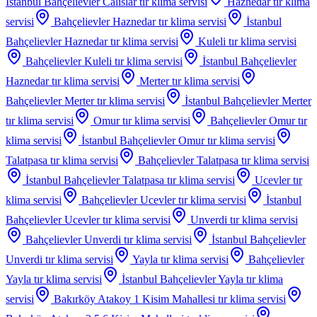
İstanbul Bahçelievler Calislar
tır klima servisi
Haznedar
tır klima
servisi
Bahçelievler Haznedar
tır klima servisi
İstanbul
Bahçelievler Haznedar
tır klima servisi
Kuleli
tır klima servisi
Bahçelievler Kuleli
tır klima servisi
İstanbul Bahçelievler
Haznedar
tır klima servisi
Merter
tır klima servisi
Bahçelievler Merter
tır klima servisi
İstanbul Bahçelievler Merter
tır klima servisi
Omur
tır klima servisi
Bahçelievler Omur
tır
klima servisi
İstanbul Bahçelievler Omur
tır klima servisi
Talatpasa
tır klima servisi
Bahçelievler Talatpasa
tır klima servisi
İstanbul Bahçelievler Talatpasa
tır klima servisi
Ucevler
tır
klima servisi
Bahçelievler Ucevler
tır klima servisi
İstanbul
Bahçelievler Ucevler
tır klima servisi
Unverdi
tır klima servisi
Bahçelievler Unverdi
tır klima servisi
İstanbul Bahçelievler
Unverdi
tır klima servisi
Yayla
tır klima servisi
Bahçelievler
Yayla
tır klima servisi
İstanbul Bahçelievler Yayla
tır klima
servisi
Bakırköy Atakoy 1 Kisim Mahallesi
tır klima servisi