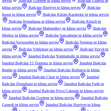
servisi
Bağcılar Goztepe
tır klima servisi
Bağcılar Gunesli
tır
klima servisi
Bağcılar Hurriyet
tır klima servisi
Bağcılar
İnonu
tır klima servisi
Bağcılar Kâzim Karabekir
tır klima servisi
Bağcılar Kemalpasa
tır klima servisi
Bağcılar Kirazli
tır
klima servisi
Bağcılar Mahmutbey
tır klima servisi
Bağcılar
Merkez
tır klima servisi
Bağcılar Sancaktepe
tır klima servisi
Bağcılar Yavuzselim
tır klima servisi
Bağcılar Yenigun
tır klima
servisi
Bağcılar Yildiztepe
tır klima servisi
Bağcılar Yuzyil
tır
klima servisi
İstanbul Bağcılar Yenimahalle
tır klima servisi
İstanbul Bağcılar 15 Temmuz
tır klima servisi
İstanbul Bağcılar
Baglar
tır klima servisi
İstanbul Bağcılar Barbaros
tır klima
servisi
İstanbul Bağcılar Cinar
tır klima servisi
İstanbul
Bağcılar Demirkapi
tır klima servisi
İstanbul Bağcılar Fatih
tır
klima servisi
İstanbul Bağcılar Fevzi Çakmak
tır klima servisi
İstanbul Bağcılar Goztepe
tır klima servisi
İstanbul Bağcılar
Gunesli
tır klima servisi
İstanbul Bağcılar Hurriyet
tır klima