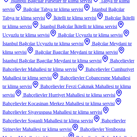
İstanbul Bağcılar Parseller
tır klima servisi
Tabya
tır klima
servisi
Bağcılar Tabya
tır klima servisi
İstanbul Bağcılar
Tabya
tır klima servisi
İkitelli
tır klima servisi
Bağcılar İkitelli
tır klima servisi
İstanbul Bağcılar İkitelli
tır klima servisi
Ucyuzlu
tır klima servisi
Bağcılar Ucyuzlu
tır klima servisi
İstanbul Bağcılar Ucyuzlu
tır klima servisi
Bağcılar Meydani
tır
klima servisi
Bağcılar Bagcilar Meydani
tır klima servisi
İstanbul Bağcılar Bagcilar Meydani
tır klima servisi
Bahçelievler
Bahcelievler Mahallesi
tır klima servisi
Bahçelievler Cumhuriyet
Mahallesi
tır klima servisi
Bahçelievler Cobancesme Mahallesi
tır klima servisi
Bahçelievler Fevzi Çakmak Mahallesi
tır klima
servisi
Bahçelievler Hurriyet Mahallesi
tır klima servisi
Bahçelievler Kocasinan Merkez Mahallesi
tır klima servisi
Bahçelievler Siyavuspasa Mahallesi
tır klima servisi
Bahçelievler Soganli Mahallesi
tır klima servisi
Bahçelievler
Sirinevler Mahallesi
tır klima servisi
Bahçelievler Yenibosna