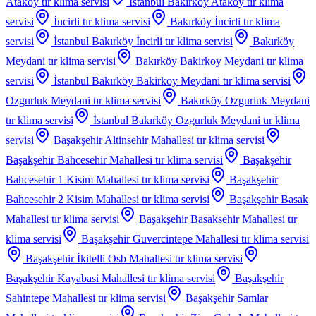
Atakoy
tır klima servisi
İstanbul Bakırköy Atakoy
tır klima
servisi
İncirli
tır klima servisi
Bakırköy İncirli
tır klima
servisi
İstanbul Bakırköy İncirli
tır klima servisi
Bakırköy
Meydani
tır klima servisi
Bakırköy Bakirkoy Meydani
tır klima
servisi
İstanbul Bakırköy Bakirkoy Meydani
tır klima servisi
Ozgurluk Meydani
tır klima servisi
Bakırköy Ozgurluk Meydani
tır klima servisi
İstanbul Bakırköy Ozgurluk Meydani
tır klima
servisi
Başakşehir Altinsehir Mahallesi
tır klima servisi
Başakşehir Bahcesehir Mahallesi
tır klima servisi
Başakşehir
Bahcesehir 1 Kisim Mahallesi
tır klima servisi
Başakşehir
Bahcesehir 2 Kisim Mahallesi
tır klima servisi
Başakşehir Basak
Mahallesi
tır klima servisi
Başakşehir Basaksehir Mahallesi
tır
klima servisi
Başakşehir Guvercintepe Mahallesi
tır klima servisi
Başakşehir İkitelli Osb Mahallesi
tır klima servisi
Başakşehir Kayabasi Mahallesi
tır klima servisi
Başakşehir
Sahintepe Mahallesi
tır klima servisi
Başakşehir Samlar