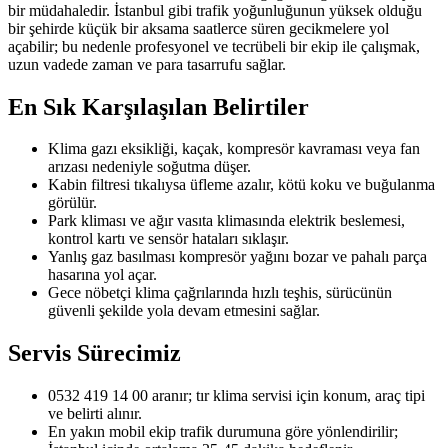
bir müdahaledir. İstanbul gibi trafik yoğunluğunun yüksek olduğu
bir şehirde küçük bir aksama saatlerce süren gecikmelere yol
açabilir; bu nedenle profesyonel ve tecrübeli bir ekip ile çalışmak,
uzun vadede zaman ve para tasarrufu sağlar.
En Sık Karşılaşılan Belirtiler
Klima gazı eksikliği, kaçak, kompresör kavraması veya fan
arızası nedeniyle soğutma düşer.
Kabin filtresi tıkalıysa üfleme azalır, kötü koku ve buğulanma
görülür.
Park kliması ve ağır vasıta klimasında elektrik beslemesi,
kontrol kartı ve sensör hataları sıklaşır.
Yanlış gaz basılması kompresör yağını bozar ve pahalı parça
hasarına yol açar.
Gece nöbetçi klima çağrılarında hızlı teşhis, sürücünün
güvenli şekilde yola devam etmesini sağlar.
Servis Sürecimiz
0532 419 14 00 aranır; tır klima servisi için konum, araç tipi
ve belirti alınır.
En yakın mobil ekip trafik durumuna göre yönlendirilir;