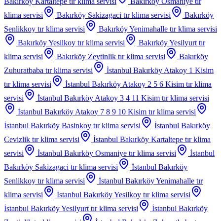
Bakırköy Kartaltepe
tır klima servisi
Bakırköy Osmaniye
tır
klima servisi
Bakırköy Sakizagaci
tır klima servisi
Bakırköy
Senlikkoy
tır klima servisi
Bakırköy Yenimahalle
tır klima servisi
Bakırköy Yesilkoy
tır klima servisi
Bakırköy Yesilyurt
tır
klima servisi
Bakırköy Zeytinlik
tır klima servisi
Bakırköy
Zuhuratbaba
tır klima servisi
İstanbul Bakırköy Atakoy 1 Kisim
tır klima servisi
İstanbul Bakırköy Atakoy 2 5 6 Kisim
tır klima
servisi
İstanbul Bakırköy Atakoy 3 4 11 Kisim
tır klima servisi
İstanbul Bakırköy Atakoy 7 8 9 10 Kisim
tır klima servisi
İstanbul Bakırköy Basinkoy
tır klima servisi
İstanbul Bakırköy
Cevizlik
tır klima servisi
İstanbul Bakırköy Kartaltepe
tır klima
servisi
İstanbul Bakırköy Osmaniye
tır klima servisi
İstanbul
Bakırköy Sakizagaci
tır klima servisi
İstanbul Bakırköy
Senlikkoy
tır klima servisi
İstanbul Bakırköy Yenimahalle
tır
klima servisi
İstanbul Bakırköy Yesilkoy
tır klima servisi
İstanbul Bakırköy Yesilyurt
tır klima servisi
İstanbul Bakırköy