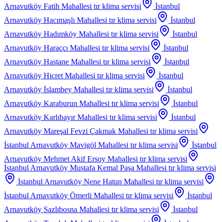
Arnavutköy Fatih Mahallesi
tır klima servisi
İstanbul
Arnavutköy Hacımaşlı Mahallesi
tır klima servisi
İstanbul
Arnavutköy Hadımköy Mahallesi
tır klima servisi
İstanbul
Arnavutköy Haraççı Mahallesi
tır klima servisi
İstanbul
Arnavutköy Hastane Mahallesi
tır klima servisi
İstanbul
Arnavutköy Hicret Mahallesi
tır klima servisi
İstanbul
Arnavutköy İslambey Mahallesi
tır klima servisi
İstanbul
Arnavutköy Karaburun Mahallesi
tır klima servisi
İstanbul
Arnavutköy Karlıbayır Mahallesi
tır klima servisi
İstanbul
Arnavutköy Mareşal Fevzi Çakmak Mahallesi
tır klima servisi
İstanbul Arnavutköy Mavigöl Mahallesi
tır klima servisi
İstanbul
Arnavutköy Mehmet Akif Ersoy Mahallesi
tır klima servisi
İstanbul Arnavutköy Mustafa Kemal Paşa Mahallesi
tır klima servisi
İstanbul Arnavutköy Nene Hatun Mahallesi
tır klima servisi
İstanbul Arnavutköy Ömerli Mahallesi
tır klima servisi
İstanbul
Arnavutköy Sazlıbosna Mahallesi
tır klima servisi
İstanbul