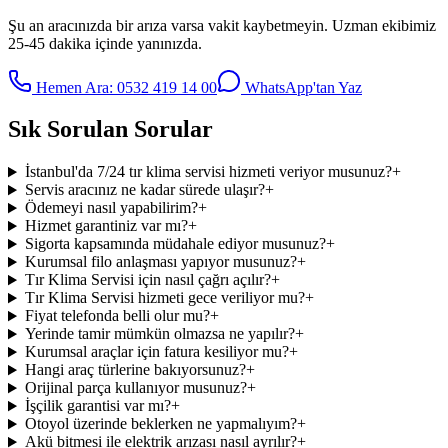
Şu an aracınızda bir arıza varsa vakit kaybetmeyin. Uzman ekibimiz
25-45 dakika içinde yanınızda.
Hemen Ara:
0532 419 14 00
WhatsApp'tan Yaz
Sık Sorulan Sorular
İstanbul'da 7/24 tır klima servisi hizmeti veriyor musunuz?
+
Servis aracınız ne kadar sürede ulaşır?
+
Ödemeyi nasıl yapabilirim?
+
Hizmet garantiniz var mı?
+
Sigorta kapsamında müdahale ediyor musunuz?
+
Kurumsal filo anlaşması yapıyor musunuz?
+
Tır Klima Servisi için nasıl çağrı açılır?
+
Tır Klima Servisi hizmeti gece veriliyor mu?
+
Fiyat telefonda belli olur mu?
+
Yerinde tamir mümkün olmazsa ne yapılır?
+
Kurumsal araçlar için fatura kesiliyor mu?
+
Hangi araç türlerine bakıyorsunuz?
+
Orijinal parça kullanıyor musunuz?
+
İşçilik garantisi var mı?
+
Otoyol üzerinde beklerken ne yapmalıyım?
+
Akü bitmesi ile elektrik arızası nasıl ayrılır?
+