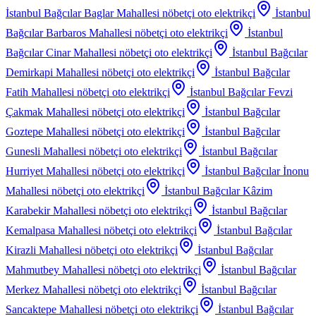
İstanbul Bağcılar Baglar Mahallesi
nöbetçi oto elektrikçi
İstanbul
Bağcılar Barbaros Mahallesi
nöbetçi oto elektrikçi
İstanbul
Bağcılar Cinar Mahallesi
nöbetçi oto elektrikçi
İstanbul Bağcılar
Demirkapi Mahallesi
nöbetçi oto elektrikçi
İstanbul Bağcılar
Fatih Mahallesi
nöbetçi oto elektrikçi
İstanbul Bağcılar Fevzi
Çakmak Mahallesi
nöbetçi oto elektrikçi
İstanbul Bağcılar
Goztepe Mahallesi
nöbetçi oto elektrikçi
İstanbul Bağcılar
Gunesli Mahallesi
nöbetçi oto elektrikçi
İstanbul Bağcılar
Hurriyet Mahallesi
nöbetçi oto elektrikçi
İstanbul Bağcılar İnonu
Mahallesi
nöbetçi oto elektrikçi
İstanbul Bağcılar Kâzim
Karabekir Mahallesi
nöbetçi oto elektrikçi
İstanbul Bağcılar
Kemalpasa Mahallesi
nöbetçi oto elektrikçi
İstanbul Bağcılar
Kirazli Mahallesi
nöbetçi oto elektrikçi
İstanbul Bağcılar
Mahmutbey Mahallesi
nöbetçi oto elektrikçi
İstanbul Bağcılar
Merkez Mahallesi
nöbetçi oto elektrikçi
İstanbul Bağcılar
Sancaktepe Mahallesi
nöbetçi oto elektrikçi
İstanbul Bağcılar