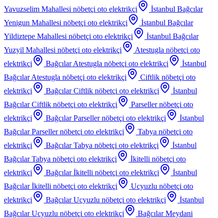
Yavuzselim Mahallesi
nöbetçi oto elektrikçi
İstanbul Bağcılar
Yenigun Mahallesi
nöbetçi oto elektrikçi
İstanbul Bağcılar
Yildiztepe Mahallesi
nöbetçi oto elektrikçi
İstanbul Bağcılar
Yuzyil Mahallesi
nöbetçi oto elektrikçi
Atestugla
nöbetçi oto
elektrikçi
Bağcılar Atestugla
nöbetçi oto elektrikçi
İstanbul
Bağcılar Atestugla
nöbetçi oto elektrikçi
Ciftlik
nöbetçi oto
elektrikçi
Bağcılar Ciftlik
nöbetçi oto elektrikçi
İstanbul
Bağcılar Ciftlik
nöbetçi oto elektrikçi
Parseller
nöbetçi oto
elektrikçi
Bağcılar Parseller
nöbetçi oto elektrikçi
İstanbul
Bağcılar Parseller
nöbetçi oto elektrikçi
Tabya
nöbetçi oto
elektrikçi
Bağcılar Tabya
nöbetçi oto elektrikçi
İstanbul
Bağcılar Tabya
nöbetçi oto elektrikçi
İkitelli
nöbetçi oto
elektrikçi
Bağcılar İkitelli
nöbetçi oto elektrikçi
İstanbul
Bağcılar İkitelli
nöbetçi oto elektrikçi
Ucyuzlu
nöbetçi oto
elektrikçi
Bağcılar Ucyuzlu
nöbetçi oto elektrikçi
İstanbul
Bağcılar Ucyuzlu
nöbetçi oto elektrikçi
Bağcılar Meydani