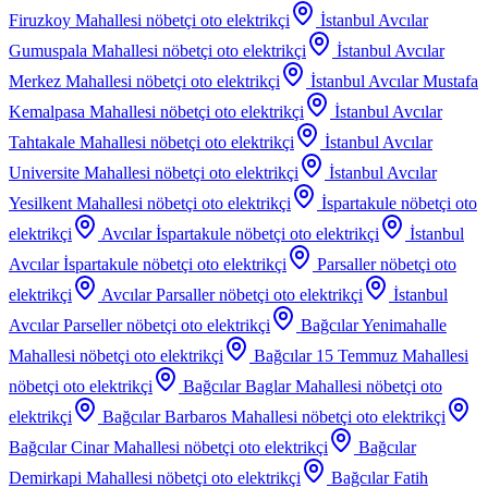
Firuzkoy Mahallesi
nöbetçi oto elektrikçi
İstanbul Avcılar
Gumuspala Mahallesi
nöbetçi oto elektrikçi
İstanbul Avcılar
Merkez Mahallesi
nöbetçi oto elektrikçi
İstanbul Avcılar Mustafa
Kemalpasa Mahallesi
nöbetçi oto elektrikçi
İstanbul Avcılar
Tahtakale Mahallesi
nöbetçi oto elektrikçi
İstanbul Avcılar
Universite Mahallesi
nöbetçi oto elektrikçi
İstanbul Avcılar
Yesilkent Mahallesi
nöbetçi oto elektrikçi
İspartakule
nöbetçi oto
elektrikçi
Avcılar İspartakule
nöbetçi oto elektrikçi
İstanbul
Avcılar İspartakule
nöbetçi oto elektrikçi
Parsaller
nöbetçi oto
elektrikçi
Avcılar Parsaller
nöbetçi oto elektrikçi
İstanbul
Avcılar Parseller
nöbetçi oto elektrikçi
Bağcılar Yenimahalle
Mahallesi
nöbetçi oto elektrikçi
Bağcılar 15 Temmuz Mahallesi
nöbetçi oto elektrikçi
Bağcılar Baglar Mahallesi
nöbetçi oto
elektrikçi
Bağcılar Barbaros Mahallesi
nöbetçi oto elektrikçi
Bağcılar Cinar Mahallesi
nöbetçi oto elektrikçi
Bağcılar
Demirkapi Mahallesi
nöbetçi oto elektrikçi
Bağcılar Fatih