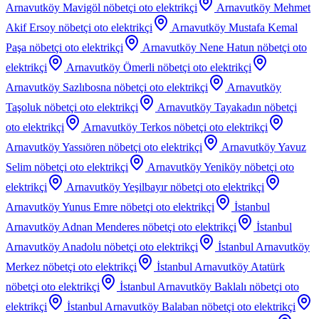
Arnavutköy Mavigöl
nöbetçi oto elektrikçi
Arnavutköy Mehmet
Akif Ersoy
nöbetçi oto elektrikçi
Arnavutköy Mustafa Kemal
Paşa
nöbetçi oto elektrikçi
Arnavutköy Nene Hatun
nöbetçi oto
elektrikçi
Arnavutköy Ömerli
nöbetçi oto elektrikçi
Arnavutköy Sazlıbosna
nöbetçi oto elektrikçi
Arnavutköy
Taşoluk
nöbetçi oto elektrikçi
Arnavutköy Tayakadın
nöbetçi
oto elektrikçi
Arnavutköy Terkos
nöbetçi oto elektrikçi
Arnavutköy Yassıören
nöbetçi oto elektrikçi
Arnavutköy Yavuz
Selim
nöbetçi oto elektrikçi
Arnavutköy Yeniköy
nöbetçi oto
elektrikçi
Arnavutköy Yeşilbayır
nöbetçi oto elektrikçi
Arnavutköy Yunus Emre
nöbetçi oto elektrikçi
İstanbul
Arnavutköy Adnan Menderes
nöbetçi oto elektrikçi
İstanbul
Arnavutköy Anadolu
nöbetçi oto elektrikçi
İstanbul Arnavutköy
Merkez
nöbetçi oto elektrikçi
İstanbul Arnavutköy Atatürk
nöbetçi oto elektrikçi
İstanbul Arnavutköy Baklalı
nöbetçi oto
elektrikçi
İstanbul Arnavutköy Balaban
nöbetçi oto elektrikçi