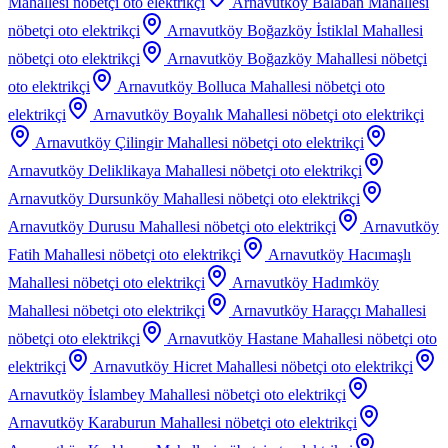
Mahallesi
nöbetçi oto elektrikçi
Arnavutköy Balaban Mahallesi
nöbetçi oto elektrikçi
Arnavutköy Boğazköy İstiklal Mahallesi
nöbetçi oto elektrikçi
Arnavutköy Boğazköy Mahallesi
nöbetçi
oto elektrikçi
Arnavutköy Bolluca Mahallesi
nöbetçi oto
elektrikçi
Arnavutköy Boyalık Mahallesi
nöbetçi oto elektrikçi
Arnavutköy Çilingir Mahallesi
nöbetçi oto elektrikçi
Arnavutköy Deliklikaya Mahallesi
nöbetçi oto elektrikçi
Arnavutköy Dursunköy Mahallesi
nöbetçi oto elektrikçi
Arnavutköy Durusu Mahallesi
nöbetçi oto elektrikçi
Arnavutköy
Fatih Mahallesi
nöbetçi oto elektrikçi
Arnavutköy Hacımaşlı
Mahallesi
nöbetçi oto elektrikçi
Arnavutköy Hadımköy
Mahallesi
nöbetçi oto elektrikçi
Arnavutköy Haraççı Mahallesi
nöbetçi oto elektrikçi
Arnavutköy Hastane Mahallesi
nöbetçi oto
elektrikçi
Arnavutköy Hicret Mahallesi
nöbetçi oto elektrikçi
Arnavutköy İslambey Mahallesi
nöbetçi oto elektrikçi
Arnavutköy Karaburun Mahallesi
nöbetçi oto elektrikçi