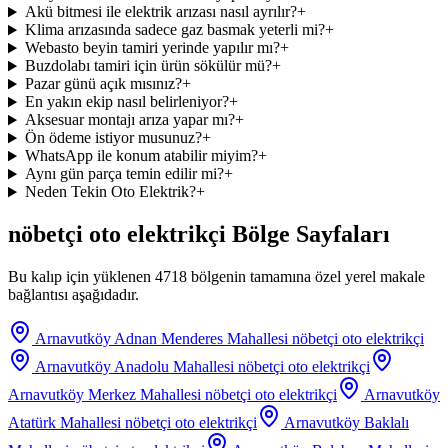
Akü bitmesi ile elektrik arızası nasıl ayrılır?
+
Klima arızasında sadece gaz basmak yeterli mi?
+
Webasto beyin tamiri yerinde yapılır mı?
+
Buzdolabı tamiri için ürün sökülür mü?
+
Pazar günü açık mısınız?
+
En yakın ekip nasıl belirleniyor?
+
Aksesuar montajı arıza yapar mı?
+
Ön ödeme istiyor musunuz?
+
WhatsApp ile konum atabilir miyim?
+
Aynı gün parça temin edilir mi?
+
Neden Tekin Oto Elektrik?
+
nöbetçi oto elektrikçi
Bölge Sayfaları
Bu kalıp için yüklenen 4718 bölgenin tamamına özel yerel makale
bağlantısı aşağıdadır.
Arnavutköy Adnan Menderes Mahallesi
nöbetçi oto elektrikçi
Arnavutköy Anadolu Mahallesi
nöbetçi oto elektrikçi
Arnavutköy Merkez Mahallesi
nöbetçi oto elektrikçi
Arnavutköy
Atatürk Mahallesi
nöbetçi oto elektrikçi
Arnavutköy Baklalı