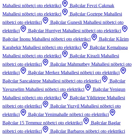
Mahallesi
nöbetçi oto elektrikçi
Bağcılar Fevzi Çakmak
Mahallesi
nöbetçi oto elektrikçi
Bağcılar Goztepe Mahallesi
nöbetçi oto elektrikçi
Bağcılar Gunesli Mahallesi
nöbetçi oto
elektrikçi
Bağcılar Hurriyet Mahallesi
nöbetçi oto elektrikçi
Bağcılar İnonu Mahallesi
nöbetçi oto elektrikçi
Bağcılar Kâzim
Karabekir Mahallesi
nöbetçi oto elektrikçi
Bağcılar Kemalpasa
Mahallesi
nöbetçi oto elektrikçi
Bağcılar Kirazli Mahallesi
nöbetçi oto elektrikçi
Bağcılar Mahmutbey Mahallesi
nöbetçi oto
elektrikçi
Bağcılar Merkez Mahallesi
nöbetçi oto elektrikçi
Bağcılar Sancaktepe Mahallesi
nöbetçi oto elektrikçi
Bağcılar
Yavuzselim Mahallesi
nöbetçi oto elektrikçi
Bağcılar Yenigun
Mahallesi
nöbetçi oto elektrikçi
Bağcılar Yildiztepe Mahallesi
nöbetçi oto elektrikçi
Bağcılar Yuzyil Mahallesi
nöbetçi oto
elektrikçi
Bağcılar Yenimahalle
nöbetçi oto elektrikçi
Bağcılar 15 Temmuz
nöbetçi oto elektrikçi
Bağcılar Baglar
nöbetçi oto elektrikçi
Bağcılar Barbaros
nöbetçi oto elektrikçi