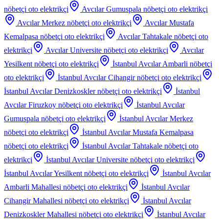
nöbetçi oto elektrikçi
Avcılar Gumuspala
nöbetçi oto elektrikçi
Avcılar Merkez
nöbetçi oto elektrikçi
Avcılar Mustafa
Kemalpasa
nöbetçi oto elektrikçi
Avcılar Tahtakale
nöbetçi oto
elektrikçi
Avcılar Universite
nöbetçi oto elektrikçi
Avcılar
Yesilkent
nöbetçi oto elektrikçi
İstanbul Avcılar Ambarli
nöbetçi
oto elektrikçi
İstanbul Avcılar Cihangir
nöbetçi oto elektrikçi
İstanbul Avcılar Denizkoskler
nöbetçi oto elektrikçi
İstanbul
Avcılar Firuzkoy
nöbetçi oto elektrikçi
İstanbul Avcılar
Gumuspala
nöbetçi oto elektrikçi
İstanbul Avcılar Merkez
nöbetçi oto elektrikçi
İstanbul Avcılar Mustafa Kemalpasa
nöbetçi oto elektrikçi
İstanbul Avcılar Tahtakale
nöbetçi oto
elektrikçi
İstanbul Avcılar Universite
nöbetçi oto elektrikçi
İstanbul Avcılar Yesilkent
nöbetçi oto elektrikçi
İstanbul Avcılar
Ambarli Mahallesi
nöbetçi oto elektrikçi
İstanbul Avcılar
Cihangir Mahallesi
nöbetçi oto elektrikçi
İstanbul Avcılar
Denizkoskler Mahallesi
nöbetçi oto elektrikçi
İstanbul Avcılar