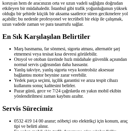
koruyan hem de aracınızın orta ve uzun vadeli sağlığını doğrudan
etkileyen bir müdahaledir. İstanbul gibi trafik yoğunluğunun yüksek
olduğu bir şehirde küçük bir aksama saatlerce süren gecikmelere yol
açabilir; bu nedenle profesyonel ve tecrübeli bir ekip ile çalışmak,
uzun vadede zaman ve para tasarrufu sağlar.
En Sık Karşılaşılan Belirtiler
Marş basmama, far sönmesi, sigorta atması, alternatör şarj
etmemesi veya tesisat kısa devresi görülebilir.
Otoyol ve otoban üzerinde hızlı müdahale güvenlik açısından
normal servis çağrısından daha hassastır.
Yanlış takviye, yanlış sigorta veya kontrolsüz aksesuar
bağlantısı motor beynine zarar verebilir.
Yedek parça seçimi, işçilik garantisi ve arıza tespit cihazı
kullanımı sonuç kalitesini belirler.
Pazar günü, gece ve 7/24 çağrılarda en yakın mobil ekibin
yönlendirilmesi zaman kaybını azaltır.
Servis Sürecimiz
0532 419 14 00 aranır; nöbetçi oto elektrikçi için konum, araç
tipi ve belirti alınır.