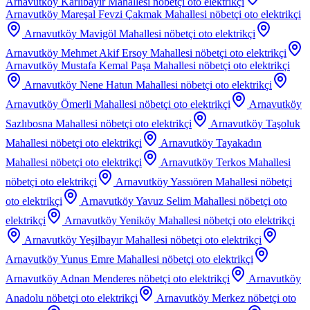
Arnavutköy Karlıbayır Mahallesi
nöbetçi oto elektrikçi
Arnavutköy Mareşal Fevzi Çakmak Mahallesi
nöbetçi oto elektrikçi
Arnavutköy Mavigöl Mahallesi
nöbetçi oto elektrikçi
Arnavutköy Mehmet Akif Ersoy Mahallesi
nöbetçi oto elektrikçi
Arnavutköy Mustafa Kemal Paşa Mahallesi
nöbetçi oto elektrikçi
Arnavutköy Nene Hatun Mahallesi
nöbetçi oto elektrikçi
Arnavutköy Ömerli Mahallesi
nöbetçi oto elektrikçi
Arnavutköy
Sazlıbosna Mahallesi
nöbetçi oto elektrikçi
Arnavutköy Taşoluk
Mahallesi
nöbetçi oto elektrikçi
Arnavutköy Tayakadın
Mahallesi
nöbetçi oto elektrikçi
Arnavutköy Terkos Mahallesi
nöbetçi oto elektrikçi
Arnavutköy Yassıören Mahallesi
nöbetçi
oto elektrikçi
Arnavutköy Yavuz Selim Mahallesi
nöbetçi oto
elektrikçi
Arnavutköy Yeniköy Mahallesi
nöbetçi oto elektrikçi
Arnavutköy Yeşilbayır Mahallesi
nöbetçi oto elektrikçi
Arnavutköy Yunus Emre Mahallesi
nöbetçi oto elektrikçi
Arnavutköy Adnan Menderes
nöbetçi oto elektrikçi
Arnavutköy
Anadolu
nöbetçi oto elektrikçi
Arnavutköy Merkez
nöbetçi oto