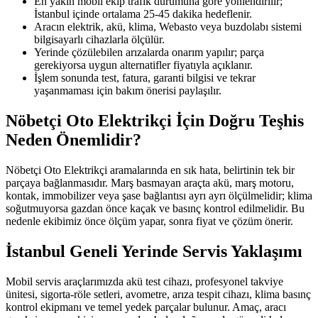
En yakın mobil ekip trafik durumuna göre yönlendirilir;
İstanbul içinde ortalama 25-45 dakika hedeflenir.
Aracın elektrik, akü, klima, Webasto veya buzdolabı sistemi
bilgisayarlı cihazlarla ölçülür.
Yerinde çözülebilen arızalarda onarım yapılır; parça
gerekiyorsa uygun alternatifler fiyatıyla açıklanır.
İşlem sonunda test, fatura, garanti bilgisi ve tekrar
yaşanmaması için bakım önerisi paylaşılır.
Nöbetçi Oto Elektrikçi İçin Doğru Teşhis
Neden Önemlidir?
Nöbetçi Oto Elektrikçi aramalarında en sık hata, belirtinin tek bir
parçaya bağlanmasıdır. Marş basmayan araçta akü, marş motoru,
kontak, immobilizer veya şase bağlantısı ayrı ayrı ölçülmelidir; klima
soğutmuyorsa gazdan önce kaçak ve basınç kontrol edilmelidir. Bu
nedenle ekibimiz önce ölçüm yapar, sonra fiyat ve çözüm önerir.
İstanbul Geneli Yerinde Servis Yaklaşımı
Mobil servis araçlarımızda akü test cihazı, profesyonel takviye
ünitesi, sigorta-röle setleri, avometre, arıza tespit cihazı, klima basınç
kontrol ekipmanı ve temel yedek parçalar bulunur. Amaç, aracı