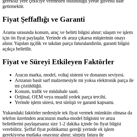
gereksiz yere çekiciye vermeden bulunduğu yerde güvenli hale
getirmektir.
Fiyat Şeffaflığı ve Garanti
Arama sırasında konum, araç ve belirti bilgisi alınır; ulaşım ve işlem
için ön fiyat paylaşılır. Yerinde ek arıza çıkarsa müşterinin onayı
alınır. Yapılan işçilik ve takılan parça faturalandırılır, garanti bilgisi
açıkça belirtilir.
Fiyat ve Süreyi Etkileyen Faktörler
Aracın marka, model, voltaj sistemi ve donanım seviyesi.
Arızanın basit sarf malzemesiyle mi yoksa elektronik parça ile
mi çözüldüğü.
Konum, trafik ve müdahale saati.
Orijinal, OEM veya muadil yedek parça tercihi.
Yerinde işlem süresi, test sürüşü ve garanti kapsamı.
Yukarıdaki faktörler nedeniyle tek fiyat vermek mümkün olmasa da
telefon üzerinden aracınızın marka-model bilgisini ve arıza
belirtilerini paylaşırsanız size 1-2 dakika içinde ön fiyat bilgisi
verebiliriz. Şeffaf fiyat politikamız gereği yerinde ek işlem
gerekiyorsa mutlaka onayınız alınır; sürpriz fatura ile