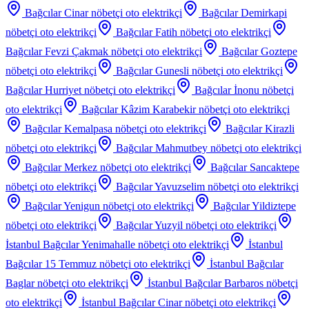
Bağcılar Cinar
nöbetçi oto elektrikçi
Bağcılar Demirkapi
nöbetçi oto elektrikçi
Bağcılar Fatih
nöbetçi oto elektrikçi
Bağcılar Fevzi Çakmak
nöbetçi oto elektrikçi
Bağcılar Goztepe
nöbetçi oto elektrikçi
Bağcılar Gunesli
nöbetçi oto elektrikçi
Bağcılar Hurriyet
nöbetçi oto elektrikçi
Bağcılar İnonu
nöbetçi
oto elektrikçi
Bağcılar Kâzim Karabekir
nöbetçi oto elektrikçi
Bağcılar Kemalpasa
nöbetçi oto elektrikçi
Bağcılar Kirazli
nöbetçi oto elektrikçi
Bağcılar Mahmutbey
nöbetçi oto elektrikçi
Bağcılar Merkez
nöbetçi oto elektrikçi
Bağcılar Sancaktepe
nöbetçi oto elektrikçi
Bağcılar Yavuzselim
nöbetçi oto elektrikçi
Bağcılar Yenigun
nöbetçi oto elektrikçi
Bağcılar Yildiztepe
nöbetçi oto elektrikçi
Bağcılar Yuzyil
nöbetçi oto elektrikçi
İstanbul Bağcılar Yenimahalle
nöbetçi oto elektrikçi
İstanbul
Bağcılar 15 Temmuz
nöbetçi oto elektrikçi
İstanbul Bağcılar
Baglar
nöbetçi oto elektrikçi
İstanbul Bağcılar Barbaros
nöbetçi
oto elektrikçi
İstanbul Bağcılar Cinar
nöbetçi oto elektrikçi