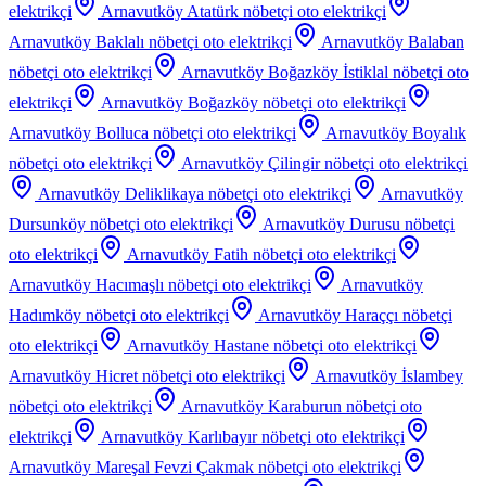
elektrikçi
Arnavutköy Atatürk
nöbetçi oto elektrikçi
Arnavutköy Baklalı
nöbetçi oto elektrikçi
Arnavutköy Balaban
nöbetçi oto elektrikçi
Arnavutköy Boğazköy İstiklal
nöbetçi oto
elektrikçi
Arnavutköy Boğazköy
nöbetçi oto elektrikçi
Arnavutköy Bolluca
nöbetçi oto elektrikçi
Arnavutköy Boyalık
nöbetçi oto elektrikçi
Arnavutköy Çilingir
nöbetçi oto elektrikçi
Arnavutköy Deliklikaya
nöbetçi oto elektrikçi
Arnavutköy
Dursunköy
nöbetçi oto elektrikçi
Arnavutköy Durusu
nöbetçi
oto elektrikçi
Arnavutköy Fatih
nöbetçi oto elektrikçi
Arnavutköy Hacımaşlı
nöbetçi oto elektrikçi
Arnavutköy
Hadımköy
nöbetçi oto elektrikçi
Arnavutköy Haraççı
nöbetçi
oto elektrikçi
Arnavutköy Hastane
nöbetçi oto elektrikçi
Arnavutköy Hicret
nöbetçi oto elektrikçi
Arnavutköy İslambey
nöbetçi oto elektrikçi
Arnavutköy Karaburun
nöbetçi oto
elektrikçi
Arnavutköy Karlıbayır
nöbetçi oto elektrikçi
Arnavutköy Mareşal Fevzi Çakmak
nöbetçi oto elektrikçi