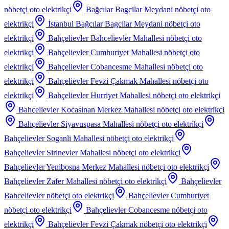
nöbetçi oto elektrikçi
Bağcılar Bagcilar Meydani
nöbetçi oto
elektrikçi
İstanbul Bağcılar Bagcilar Meydani
nöbetçi oto
elektrikçi
Bahçelievler Bahcelievler Mahallesi
nöbetçi oto
elektrikçi
Bahçelievler Cumhuriyet Mahallesi
nöbetçi oto
elektrikçi
Bahçelievler Cobancesme Mahallesi
nöbetçi oto
elektrikçi
Bahçelievler Fevzi Çakmak Mahallesi
nöbetçi oto
elektrikçi
Bahçelievler Hurriyet Mahallesi
nöbetçi oto elektrikçi
Bahçelievler Kocasinan Merkez Mahallesi
nöbetçi oto elektrikçi
Bahçelievler Siyavuspasa Mahallesi
nöbetçi oto elektrikçi
Bahçelievler Soganli Mahallesi
nöbetçi oto elektrikçi
Bahçelievler Sirinevler Mahallesi
nöbetçi oto elektrikçi
Bahçelievler Yenibosna Merkez Mahallesi
nöbetçi oto elektrikçi
Bahçelievler Zafer Mahallesi
nöbetçi oto elektrikçi
Bahçelievler
Bahcelievler
nöbetçi oto elektrikçi
Bahçelievler Cumhuriyet
nöbetçi oto elektrikçi
Bahçelievler Cobancesme
nöbetçi oto
elektrikçi
Bahçelievler Fevzi Çakmak
nöbetçi oto elektrikçi