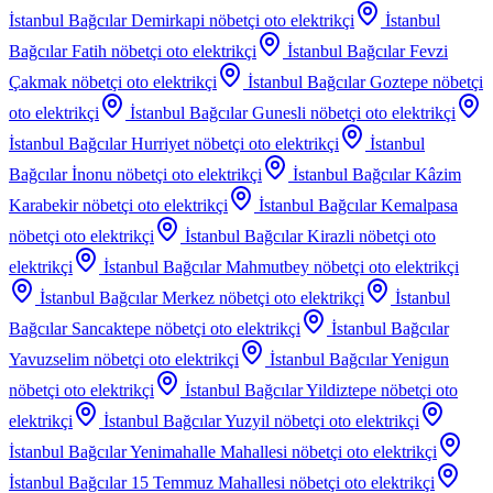
İstanbul Bağcılar Demirkapi
nöbetçi oto elektrikçi
İstanbul
Bağcılar Fatih
nöbetçi oto elektrikçi
İstanbul Bağcılar Fevzi
Çakmak
nöbetçi oto elektrikçi
İstanbul Bağcılar Goztepe
nöbetçi
oto elektrikçi
İstanbul Bağcılar Gunesli
nöbetçi oto elektrikçi
İstanbul Bağcılar Hurriyet
nöbetçi oto elektrikçi
İstanbul
Bağcılar İnonu
nöbetçi oto elektrikçi
İstanbul Bağcılar Kâzim
Karabekir
nöbetçi oto elektrikçi
İstanbul Bağcılar Kemalpasa
nöbetçi oto elektrikçi
İstanbul Bağcılar Kirazli
nöbetçi oto
elektrikçi
İstanbul Bağcılar Mahmutbey
nöbetçi oto elektrikçi
İstanbul Bağcılar Merkez
nöbetçi oto elektrikçi
İstanbul
Bağcılar Sancaktepe
nöbetçi oto elektrikçi
İstanbul Bağcılar
Yavuzselim
nöbetçi oto elektrikçi
İstanbul Bağcılar Yenigun
nöbetçi oto elektrikçi
İstanbul Bağcılar Yildiztepe
nöbetçi oto
elektrikçi
İstanbul Bağcılar Yuzyil
nöbetçi oto elektrikçi
İstanbul Bağcılar Yenimahalle Mahallesi
nöbetçi oto elektrikçi
İstanbul Bağcılar 15 Temmuz Mahallesi
nöbetçi oto elektrikçi