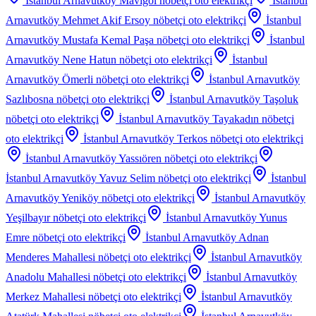
İstanbul Arnavutköy Mavigöl
nöbetçi oto elektrikçi
İstanbul
Arnavutköy Mehmet Akif Ersoy
nöbetçi oto elektrikçi
İstanbul
Arnavutköy Mustafa Kemal Paşa
nöbetçi oto elektrikçi
İstanbul
Arnavutköy Nene Hatun
nöbetçi oto elektrikçi
İstanbul
Arnavutköy Ömerli
nöbetçi oto elektrikçi
İstanbul Arnavutköy
Sazlıbosna
nöbetçi oto elektrikçi
İstanbul Arnavutköy Taşoluk
nöbetçi oto elektrikçi
İstanbul Arnavutköy Tayakadın
nöbetçi
oto elektrikçi
İstanbul Arnavutköy Terkos
nöbetçi oto elektrikçi
İstanbul Arnavutköy Yassıören
nöbetçi oto elektrikçi
İstanbul Arnavutköy Yavuz Selim
nöbetçi oto elektrikçi
İstanbul
Arnavutköy Yeniköy
nöbetçi oto elektrikçi
İstanbul Arnavutköy
Yeşilbayır
nöbetçi oto elektrikçi
İstanbul Arnavutköy Yunus
Emre
nöbetçi oto elektrikçi
İstanbul Arnavutköy Adnan
Menderes Mahallesi
nöbetçi oto elektrikçi
İstanbul Arnavutköy
Anadolu Mahallesi
nöbetçi oto elektrikçi
İstanbul Arnavutköy
Merkez Mahallesi
nöbetçi oto elektrikçi
İstanbul Arnavutköy