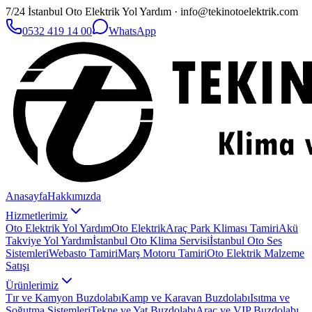
7/24 İstanbul Oto Elektrik Yol Yardım · info@tekinotoelektrik.com
0532 419 14 00
WhatsApp
Anasayfa
Hakkımızda
Hizmetlerimiz
Oto Elektrik Yol Yardım
Oto Elektrik
Araç Park Kliması Tamiri
Akü
Takviye Yol Yardım
İstanbul Oto Klima Servisi
İstanbul Oto Ses
Sistemleri
Webasto Tamiri
Marş Motoru Tamiri
Oto Elektrik Malzeme
Satışı
Ürünlerimiz
Tır ve Kamyon Buzdolabı
Kamp ve Karavan Buzdolabı
Isıtma ve
Soğutma Sistemleri
Tekne ve Yat Buzdolabı
Araç ve VIP Buzdolabı