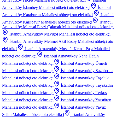
Arnavutköy Hicret Mahallesi
nöbetçi oto elektrikçi
İstanbul
Arnavutköy İslambey Mahallesi
nöbetçi oto elektrikçi
İstanbul
Arnavutköy Karaburun Mahallesi
nöbetçi oto elektrikçi
İstanbul
Arnavutköy Karlıbayır Mahallesi
nöbetçi oto elektrikçi
İstanbul
Arnavutköy Mareşal Fevzi Çakmak Mahallesi
nöbetçi oto elektrikçi
İstanbul Arnavutköy Mavigöl Mahallesi
nöbetçi oto elektrikçi
İstanbul Arnavutköy Mehmet Akif Ersoy Mahallesi
nöbetçi oto
elektrikçi
İstanbul Arnavutköy Mustafa Kemal Paşa Mahallesi
nöbetçi oto elektrikçi
İstanbul Arnavutköy Nene Hatun
Mahallesi
nöbetçi oto elektrikçi
İstanbul Arnavutköy Ömerli
Mahallesi
nöbetçi oto elektrikçi
İstanbul Arnavutköy Sazlıbosna
Mahallesi
nöbetçi oto elektrikçi
İstanbul Arnavutköy Taşoluk
Mahallesi
nöbetçi oto elektrikçi
İstanbul Arnavutköy Tayakadın
Mahallesi
nöbetçi oto elektrikçi
İstanbul Arnavutköy Terkos
Mahallesi
nöbetçi oto elektrikçi
İstanbul Arnavutköy Yassıören
Mahallesi
nöbetçi oto elektrikçi
İstanbul Arnavutköy Yavuz
Selim Mahallesi
nöbetçi oto elektrikçi
İstanbul Arnavutköy