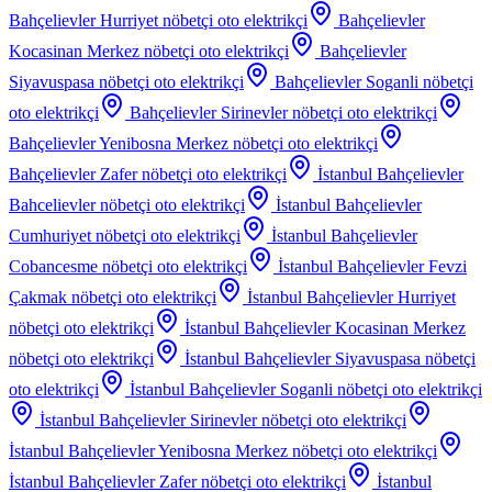
Bahçelievler Hurriyet
nöbetçi oto elektrikçi
Bahçelievler
Kocasinan Merkez
nöbetçi oto elektrikçi
Bahçelievler
Siyavuspasa
nöbetçi oto elektrikçi
Bahçelievler Soganli
nöbetçi
oto elektrikçi
Bahçelievler Sirinevler
nöbetçi oto elektrikçi
Bahçelievler Yenibosna Merkez
nöbetçi oto elektrikçi
Bahçelievler Zafer
nöbetçi oto elektrikçi
İstanbul Bahçelievler
Bahcelievler
nöbetçi oto elektrikçi
İstanbul Bahçelievler
Cumhuriyet
nöbetçi oto elektrikçi
İstanbul Bahçelievler
Cobancesme
nöbetçi oto elektrikçi
İstanbul Bahçelievler Fevzi
Çakmak
nöbetçi oto elektrikçi
İstanbul Bahçelievler Hurriyet
nöbetçi oto elektrikçi
İstanbul Bahçelievler Kocasinan Merkez
nöbetçi oto elektrikçi
İstanbul Bahçelievler Siyavuspasa
nöbetçi
oto elektrikçi
İstanbul Bahçelievler Soganli
nöbetçi oto elektrikçi
İstanbul Bahçelievler Sirinevler
nöbetçi oto elektrikçi
İstanbul Bahçelievler Yenibosna Merkez
nöbetçi oto elektrikçi
İstanbul Bahçelievler Zafer
nöbetçi oto elektrikçi
İstanbul