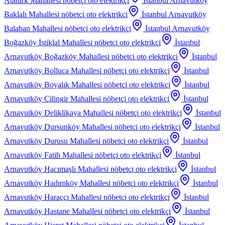
Atatürk Mahallesi
nöbetçi oto elektrikçi
İstanbul Arnavutköy
Baklalı Mahallesi
nöbetçi oto elektrikçi
İstanbul Arnavutköy
Balaban Mahallesi
nöbetçi oto elektrikçi
İstanbul Arnavutköy
Boğazköy İstiklal Mahallesi
nöbetçi oto elektrikçi
İstanbul
Arnavutköy Boğazköy Mahallesi
nöbetçi oto elektrikçi
İstanbul
Arnavutköy Bolluca Mahallesi
nöbetçi oto elektrikçi
İstanbul
Arnavutköy Boyalık Mahallesi
nöbetçi oto elektrikçi
İstanbul
Arnavutköy Çilingir Mahallesi
nöbetçi oto elektrikçi
İstanbul
Arnavutköy Deliklikaya Mahallesi
nöbetçi oto elektrikçi
İstanbul
Arnavutköy Dursunköy Mahallesi
nöbetçi oto elektrikçi
İstanbul
Arnavutköy Durusu Mahallesi
nöbetçi oto elektrikçi
İstanbul
Arnavutköy Fatih Mahallesi
nöbetçi oto elektrikçi
İstanbul
Arnavutköy Hacımaşlı Mahallesi
nöbetçi oto elektrikçi
İstanbul
Arnavutköy Hadımköy Mahallesi
nöbetçi oto elektrikçi
İstanbul
Arnavutköy Haraççı Mahallesi
nöbetçi oto elektrikçi
İstanbul
Arnavutköy Hastane Mahallesi
nöbetçi oto elektrikçi
İstanbul