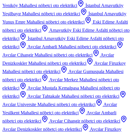
Yeniköy Mahallesi
nöbetçi oto elektrikçi
İstanbul Arnavutköy
Yeşilbayır Mahallesi
nöbetçi oto elektrikçi
İstanbul Arnavutköy
Yunus Emre Mahallesi
nöbetçi oto elektrikçi
Eski Edirne Asfalti
nöbetçi oto elektrikçi
Arnavutköy Eski Edirne Asfalti
nöbetçi oto
elektrikçi
İstanbul Arnavutköy Eski Edirne Asfalti
nöbetçi oto
elektrikçi
Avcılar Ambarli Mahallesi
nöbetçi oto elektrikçi
Avcılar Cihangir Mahallesi
nöbetçi oto elektrikçi
Avcılar
Denizkoskler Mahallesi
nöbetçi oto elektrikçi
Avcılar Firuzkoy
Mahallesi
nöbetçi oto elektrikçi
Avcılar Gumuspala Mahallesi
nöbetçi oto elektrikçi
Avcılar Merkez Mahallesi
nöbetçi oto
elektrikçi
Avcılar Mustafa Kemalpasa Mahallesi
nöbetçi oto
elektrikçi
Avcılar Tahtakale Mahallesi
nöbetçi oto elektrikçi
Avcılar Universite Mahallesi
nöbetçi oto elektrikçi
Avcılar
Yesilkent Mahallesi
nöbetçi oto elektrikçi
Avcılar Ambarli
nöbetçi oto elektrikçi
Avcılar Cihangir
nöbetçi oto elektrikçi
Avcılar Denizkoskler
nöbetçi oto elektrikçi
Avcılar Firuzkoy