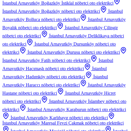
İstanbul Arnavutköy Boğazköy İstiklal
nöbetçi oto elektrikçi
İstanbul Arnavutköy Boğazköy
nöbetçi oto elektrikçi
İstanbul
Arnavutköy Bolluca
nöbetçi oto elektrikçi
İstanbul Arnavutköy
Boyalık
nöbetçi oto elektrikçi
İstanbul Arnavutköy Çilingir
nöbetçi oto elektrikçi
İstanbul Arnavutköy Deliklikaya
nöbetçi
oto elektrikçi
İstanbul Arnavutköy Dursunköy
nöbetçi oto
elektrikçi
İstanbul Arnavutköy Durusu
nöbetçi oto elektrikçi
İstanbul Arnavutköy Fatih
nöbetçi oto elektrikçi
İstanbul
Arnavutköy Hacımaşlı
nöbetçi oto elektrikçi
İstanbul
Arnavutköy Hadımköy
nöbetçi oto elektrikçi
İstanbul
Arnavutköy Haraççı
nöbetçi oto elektrikçi
İstanbul Arnavutköy
Hastane
nöbetçi oto elektrikçi
İstanbul Arnavutköy Hicret
nöbetçi oto elektrikçi
İstanbul Arnavutköy İslambey
nöbetçi oto
elektrikçi
İstanbul Arnavutköy Karaburun
nöbetçi oto elektrikçi
İstanbul Arnavutköy Karlıbayır
nöbetçi oto elektrikçi
İstanbul Arnavutköy Mareşal Fevzi Çakmak
nöbetçi oto elektrikçi