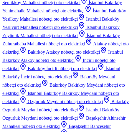
Senlikkoy Mahallesi
nöbetçi oto elektrikçi
İstanbul Bakırköy
Yenimahalle Mahallesi
nöbetçi oto elektrikçi
İstanbul Bakırköy
Yesilkoy Mahallesi
nöbetçi oto elektrikçi
İstanbul Bakırköy
Yesilyurt Mahallesi
nöbetçi oto elektrikçi
İstanbul Bakırköy
Zeytinlik Mahallesi
nöbetçi oto elektrikçi
İstanbul Bakırköy
Zuhuratbaba Mahallesi
nöbetçi oto elektrikçi
Atakoy
nöbetçi oto
elektrikçi
Bakırköy Atakoy
nöbetçi oto elektrikçi
İstanbul
Bakırköy Atakoy
nöbetçi oto elektrikçi
İncirli
nöbetçi oto
elektrikçi
Bakırköy İncirli
nöbetçi oto elektrikçi
İstanbul
Bakırköy İncirli
nöbetçi oto elektrikçi
Bakırköy Meydani
nöbetçi oto elektrikçi
Bakırköy Bakirkoy Meydani
nöbetçi oto
elektrikçi
İstanbul Bakırköy Bakirkoy Meydani
nöbetçi oto
elektrikçi
Ozgurluk Meydani
nöbetçi oto elektrikçi
Bakırköy
Ozgurluk Meydani
nöbetçi oto elektrikçi
İstanbul Bakırköy
Ozgurluk Meydani
nöbetçi oto elektrikçi
Başakşehir Altinsehir
Mahallesi
nöbetçi oto elektrikçi
Başakşehir Bahcesehir