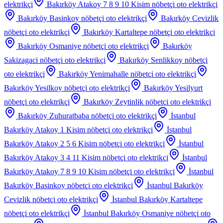
elektrikçi
Bakırköy Atakoy 7 8 9 10 Kisim
nöbetçi oto elektrikçi
Bakırköy Basinkoy
nöbetçi oto elektrikçi
Bakırköy Cevizlik
nöbetçi oto elektrikçi
Bakırköy Kartaltepe
nöbetçi oto elektrikçi
Bakırköy Osmaniye
nöbetçi oto elektrikçi
Bakırköy
Sakizagaci
nöbetçi oto elektrikçi
Bakırköy Senlikkoy
nöbetçi
oto elektrikçi
Bakırköy Yenimahalle
nöbetçi oto elektrikçi
Bakırköy Yesilkoy
nöbetçi oto elektrikçi
Bakırköy Yesilyurt
nöbetçi oto elektrikçi
Bakırköy Zeytinlik
nöbetçi oto elektrikçi
Bakırköy Zuhuratbaba
nöbetçi oto elektrikçi
İstanbul
Bakırköy Atakoy 1 Kisim
nöbetçi oto elektrikçi
İstanbul
Bakırköy Atakoy 2 5 6 Kisim
nöbetçi oto elektrikçi
İstanbul
Bakırköy Atakoy 3 4 11 Kisim
nöbetçi oto elektrikçi
İstanbul
Bakırköy Atakoy 7 8 9 10 Kisim
nöbetçi oto elektrikçi
İstanbul
Bakırköy Basinkoy
nöbetçi oto elektrikçi
İstanbul Bakırköy
Cevizlik
nöbetçi oto elektrikçi
İstanbul Bakırköy Kartaltepe
nöbetçi oto elektrikçi
İstanbul Bakırköy Osmaniye
nöbetçi oto