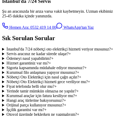
İstanbul'da 7/24 Servis
Şu an aracınızda bir arıza varsa vakit kaybetmeyin. Uzman ekibimiz
25-45 dakika içinde yanınızda.
Hemen Ara:
0532 419 14 00
WhatsApp'tan Yaz
Sık Sorulan Sorular
İstanbul'da 7/24 nöbetçi oto elektrikçi hizmeti veriyor musunuz?
+
Servis aracınız ne kadar sürede ulaşır?
+
Ödemeyi nasıl yapabilirim?
+
Hizmet garantiniz var mı?
+
Sigorta kapsamında müdahale ediyor musunuz?
+
Kurumsal filo anlaşması yapıyor musunuz?
+
Nöbetçi Oto Elektrikçi için nasıl çağrı açılır?
+
Nöbetçi Oto Elektrikçi hizmeti gece veriliyor mu?
+
Fiyat telefonda belli olur mu?
+
Yerinde tamir mümkün olmazsa ne yapılır?
+
Kurumsal araçlar için fatura kesiliyor mu?
+
Hangi araç türlerine bakıyorsunuz?
+
Orijinal parça kullanıyor musunuz?
+
İşçilik garantisi var mı?
+
Otoyol üzerinde beklerken ne yapmalıyım?
+