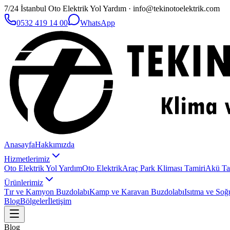
7/24 İstanbul Oto Elektrik Yol Yardım · info@tekinotoelektrik.com
0532 419 14 00
WhatsApp
Anasayfa
Hakkımızda
Hizmetlerimiz
Oto Elektrik Yol Yardım
Oto Elektrik
Araç Park Kliması Tamiri
Akü Ta
Ürünlerimiz
Tır ve Kamyon Buzdolabı
Kamp ve Karavan Buzdolabı
Isıtma ve Soğ
Blog
Bölgeler
İletişim
Blog