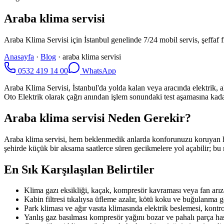
Araba klima servisi
Araba Klima Servisi için İstanbul genelinde 7/24 mobil servis, şeffaf fi
Anasayfa
·
Blog
·
araba klima servisi
0532 419 14 00
WhatsApp
Araba Klima Servisi, İstanbul'da yolda kalan veya aracında elektrik, 
Oto Elektrik olarak çağrı anından işlem sonundaki test aşamasına kadar s
Araba klima servisi Neden Gerekir?
Araba klima servisi, hem beklenmedik anlarda konforunuzu koruyan hem
şehirde küçük bir aksama saatlerce süren gecikmelere yol açabilir; bu 
En Sık Karşılaşılan Belirtiler
Klima gazı eksikliği, kaçak, kompresör kavraması veya fan arız
Kabin filtresi tıkalıysa üfleme azalır, kötü koku ve buğulanma g
Park kliması ve ağır vasıta klimasında elektrik beslemesi, kontrol 
Yanlış gaz basılması kompresör yağını bozar ve pahalı parça has