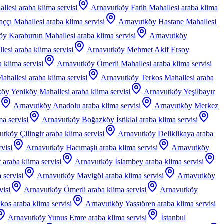
llesi
araba klima servisi
Arnavutköy Fatih Mahallesi
araba klima
ççı Mahallesi
araba klima servisi
Arnavutköy Hastane Mahallesi
öy Karaburun Mahallesi
araba klima servisi
Arnavutköy
lesi
araba klima servisi
Arnavutköy Mehmet Akif Ersoy
a klima servisi
Arnavutköy Ömerli Mahallesi
araba klima servisi
ahallesi
araba klima servisi
Arnavutköy Terkos Mahallesi
araba
öy Yeniköy Mahallesi
araba klima servisi
Arnavutköy Yeşilbayır
Arnavutköy Anadolu
araba klima servisi
Arnavutköy Merkez
ma servisi
Arnavutköy Boğazköy İstiklal
araba klima servisi
utköy Çilingir
araba klima servisi
Arnavutköy Deliklikaya
araba
rvisi
Arnavutköy Hacımaşlı
araba klima servisi
Arnavutköy
t
araba klima servisi
Arnavutköy İslambey
araba klima servisi
 servisi
Arnavutköy Mavigöl
araba klima servisi
Arnavutköy
visi
Arnavutköy Ömerli
araba klima servisi
Arnavutköy
rkos
araba klima servisi
Arnavutköy Yassıören
araba klima servisi
Arnavutköy Yunus Emre
araba klima servisi
İstanbul