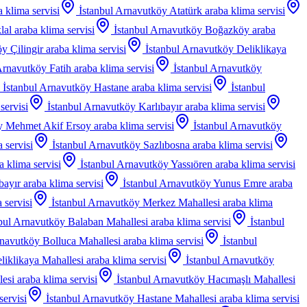
a klima servisi
İstanbul Arnavutköy Atatürk
araba klima servisi
lal
araba klima servisi
İstanbul Arnavutköy Boğazköy
araba
y Çilingir
araba klima servisi
İstanbul Arnavutköy Deliklikaya
Arnavutköy Fatih
araba klima servisi
İstanbul Arnavutköy
İstanbul Arnavutköy Hastane
araba klima servisi
İstanbul
servisi
İstanbul Arnavutköy Karlıbayır
araba klima servisi
öy Mehmet Akif Ersoy
araba klima servisi
İstanbul Arnavutköy
 servisi
İstanbul Arnavutköy Sazlıbosna
araba klima servisi
a klima servisi
İstanbul Arnavutköy Yassıören
araba klima servisi
bayır
araba klima servisi
İstanbul Arnavutköy Yunus Emre
araba
 servisi
İstanbul Arnavutköy Merkez Mahallesi
araba klima
bul Arnavutköy Balaban Mahallesi
araba klima servisi
İstanbul
rnavutköy Bolluca Mahallesi
araba klima servisi
İstanbul
liklikaya Mahallesi
araba klima servisi
İstanbul Arnavutköy
lesi
araba klima servisi
İstanbul Arnavutköy Hacımaşlı Mahallesi
servisi
İstanbul Arnavutköy Hastane Mahallesi
araba klima servisi