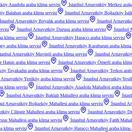
utköy Anadolu
araba klima servisi
İstanbul Arnavutköy Merkez
arab
köy Balaban
araba klima servisi
İstanbul Arnavutköy Boğazköy İstik
İstanbul Arnavutköy Boyalık
araba klima servisi
İstanbul Arnavutkö
rvisi
İstanbul Arnavutköy Durusu
araba klima servisi
İstanbul 
ba klima servisi
İstanbul Arnavutköy Haraççı
araba klima servisi
bey
araba klima servisi
İstanbul Arnavutköy Karaburun
araba klima 
stanbul Arnavutköy Mavigöl
araba klima servisi
İstanbul Arnavutk
e Hatun
araba klima servisi
İstanbul Arnavutköy Ömerli
araba klima
tköy Tayakadın
araba klima servisi
İstanbul Arnavutköy Terkos
arab
l Arnavutköy Yeniköy
araba klima servisi
İstanbul Arnavutköy Yeşil
ba klima servisi
İstanbul Arnavutköy Anadolu Mahallesi
araba klima
İstanbul Arnavutköy Baklalı Mahallesi
araba klima servisi
İstan
bul Arnavutköy Boğazköy Mahallesi
araba klima servisi
İstanbul A
utköy Çilingir Mahallesi
araba klima servisi
İstanbul Arnavutköy De
rusu Mahallesi
araba klima servisi
İstanbul Arnavutköy Fatih Mahal
a klima servisi
İstanbul Arnavutköy Haraççı Mahallesi
araba klima 