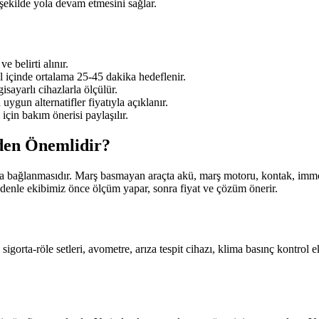
 şekilde yola devam etmesini sağlar.
e belirti alınır.
l içinde ortalama 25-45 dakika hedeflenir.
sayarlı cihazlarla ölçülür.
ygun alternatifler fiyatıyla açıklanır.
için bakım önerisi paylaşılır.
eden Önemlidir?
aya bağlanmasıdır. Marş basmayan araçta akü, marş motoru, kontak, immobi
denle ekibimiz önce ölçüm yapar, sonra fiyat ve çözüm önerir.
, sigorta-röle setleri, avometre, arıza tespit cihazı, klima basınç kontr