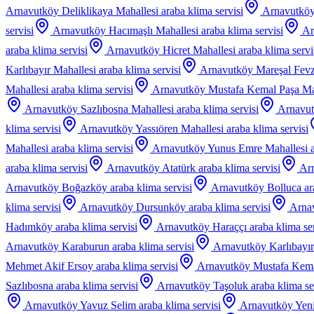
Arnavutköy Deliklikaya Mahallesi
araba klima servisi
Arnavutköy
servisi
Arnavutköy Hacımaşlı Mahallesi
araba klima servisi
Ar
araba klima servisi
Arnavutköy Hicret Mahallesi
araba klima servi
Karlıbayır Mahallesi
araba klima servisi
Arnavutköy Mareşal Fev
Mahallesi
araba klima servisi
Arnavutköy Mustafa Kemal Paşa Ma
Arnavutköy Sazlıbosna Mahallesi
araba klima servisi
Arnavut
klima servisi
Arnavutköy Yassıören Mahallesi
araba klima servisi
Mahallesi
araba klima servisi
Arnavutköy Yunus Emre Mahallesi
araba klima servisi
Arnavutköy Atatürk
araba klima servisi
Arn
Arnavutköy Boğazköy
araba klima servisi
Arnavutköy Bolluca
ar
klima servisi
Arnavutköy Dursunköy
araba klima servisi
Arna
Hadımköy
araba klima servisi
Arnavutköy Haraççı
araba klima se
Arnavutköy Karaburun
araba klima servisi
Arnavutköy Karlıbayır
Mehmet Akif Ersoy
araba klima servisi
Arnavutköy Mustafa Kema
Sazlıbosna
araba klima servisi
Arnavutköy Taşoluk
araba klima se
Arnavutköy Yavuz Selim
araba klima servisi
Arnavutköy Yen