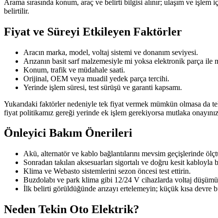
Arama sırasında konum, araç ve belirti bilgisi alınır; ulaşım ve işlem içi
belirtilir.
Fiyat ve Süreyi Etkileyen Faktörler
Aracın marka, model, voltaj sistemi ve donanım seviyesi.
Arızanın basit sarf malzemesiyle mi yoksa elektronik parça ile
Konum, trafik ve müdahale saati.
Orijinal, OEM veya muadil yedek parça tercihi.
Yerinde işlem süresi, test sürüşü ve garanti kapsamı.
Yukarıdaki faktörler nedeniyle tek fiyat vermek mümkün olmasa da telefo
fiyat politikamız gereği yerinde ek işlem gerekiyorsa mutlaka onayınız a
Önleyici Bakım Önerileri
Akü, alternatör ve kablo bağlantılarını mevsim geçişlerinde ölçt
Sonradan takılan aksesuarları sigortalı ve doğru kesit kabloyla b
Klima ve Webasto sistemlerini sezon öncesi test ettirin.
Buzdolabı ve park klima gibi 12/24 V cihazlarda voltaj düşümün
İlk belirti görüldüğünde arızayı ertelemeyin; küçük kısa devre 
Neden Tekin Oto Elektrik?