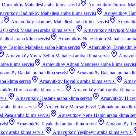
 Dursunköy Mahallesi
araba klima servisi
Arnavutköy Durusu Maha
navutköy Hadımköy Mahallesi
araba klima servisi
Arnavutköy Hara
si
Arnavutköy İslambey Mahallesi
araba klima servisi
Arnavutk
zi Çakmak Mahallesi
araba klima servisi
Arnavutköy Mavigöl Mahal
hallesi
araba klima servisi
Arnavutköy Nene Hatun Mahallesi
arab
köy Taşoluk Mahallesi
araba klima servisi
Arnavutköy Tayakadın M
Arnavutköy Yavuz Selim Mahallesi
araba klima servisi
Arnavutk
araba klima servisi
Arnavutköy Adnan Menderes
araba klima servisi
avutköy Baklalı
araba klima servisi
Arnavutköy Balaban
araba kli
aba klima servisi
Arnavutköy Boyalık
araba klima servisi
Arnav
vutköy Durusu
araba klima servisi
Arnavutköy Fatih
araba klima se
rvisi
Arnavutköy Hastane
araba klima servisi
Arnavutköy Hicre
araba klima servisi
Arnavutköy Mareşal Fevzi Çakmak
araba klima
l Paşa
araba klima servisi
Arnavutköy Nene Hatun
araba klima ser
rvisi
Arnavutköy Tayakadın
araba klima servisi
Arnavutköy Te
iköy
araba klima servisi
Arnavutköy Yeşilbayır
araba klima servisi