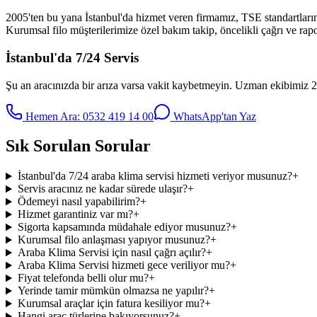
2005'ten bu yana İstanbul'da hizmet veren firmamız, TSE standartlarına
Kurumsal filo müşterilerimize özel bakım takip, öncelikli çağrı ve rapor
İstanbul'da 7/24 Servis
Şu an aracınızda bir arıza varsa vakit kaybetmeyin. Uzman ekibimiz 2
Hemen Ara:
0532 419 14 00
WhatsApp'tan Yaz
Sık Sorulan Sorular
İstanbul'da 7/24 araba klima servisi hizmeti veriyor musunuz?
+
Servis aracınız ne kadar sürede ulaşır?
+
Ödemeyi nasıl yapabilirim?
+
Hizmet garantiniz var mı?
+
Sigorta kapsamında müdahale ediyor musunuz?
+
Kurumsal filo anlaşması yapıyor musunuz?
+
Araba Klima Servisi için nasıl çağrı açılır?
+
Araba Klima Servisi hizmeti gece veriliyor mu?
+
Fiyat telefonda belli olur mu?
+
Yerinde tamir mümkün olmazsa ne yapılır?
+
Kurumsal araçlar için fatura kesiliyor mu?
+
Hangi araç türlerine bakıyorsunuz?
+