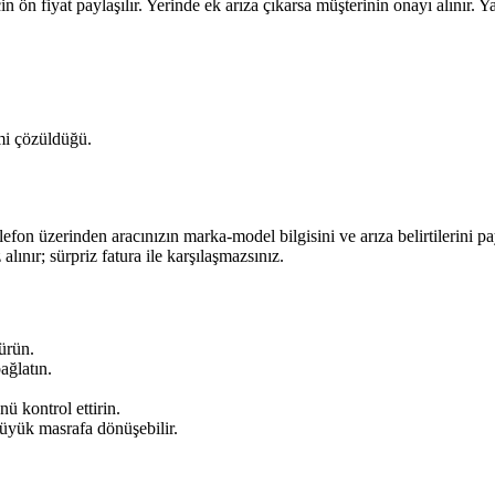
n ön fiyat paylaşılır. Yerinde ek arıza çıkarsa müşterinin onayı alınır. Yap
 mi çözüldüğü.
n üzerinden aracınızın marka-model bilgisini ve arıza belirtilerini payla
lınır; sürpriz fatura ile karşılaşmazsınız.
ürün.
ağlatın.
ü kontrol ettirin.
büyük masrafa dönüşebilir.