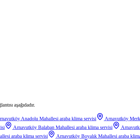
antısı aşağıdadır.
rnavutköy Anadolu Mahallesi
araba klima servisi
Arnavutköy Merk
isi
Arnavutköy Balaban Mahallesi
araba klima servisi
Arnavutkö
llesi
araba klima servisi
Arnavutköy Boyalık Mahallesi
araba klima