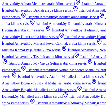
Arnavutköy Adnan Menderes
araba klima servisi
İstanbul Arnav
İstanbul Arnavutköy Baklalı
araba klima servisi
İstanbul Arnavut
klima servisi
İstanbul Arnavutköy Bolluca
araba klima servisi
araba klima servisi
İstanbul Arnavutköy Dursunköy
araba klima se
Hacımaşlı
araba klima servisi
İstanbul Arnavutköy Hadımköy
ara
Arnavutköy Hicret
araba klima servisi
İstanbul Arnavutköy İslam
İstanbul Arnavutköy Mareşal Fevzi Çakmak
araba klima servisi
İ
Mustafa Kemal Paşa
araba klima servisi
İstanbul Arnavutköy Nen
İstanbul Arnavutköy Taşoluk
araba klima servisi
İstanbul Arnavu
İstanbul Arnavutköy Yavuz Selim
araba klima servisi
İstanbu
klima servisi
İstanbul Arnavutköy Adnan Menderes Mahallesi
ara
servisi
İstanbul Arnavutköy Atatürk Mahallesi
araba klima servisi
Arnavutköy Boğazköy İstiklal Mahallesi
araba klima servisi
İstan
Arnavutköy Boyalık Mahallesi
araba klima servisi
İstanbul Arnav
Dursunköy Mahallesi
araba klima servisi
İstanbul Arnavutköy Du
araba klima servisi
İstanbul Arnavutköy Hadımköy Mahallesi
arab