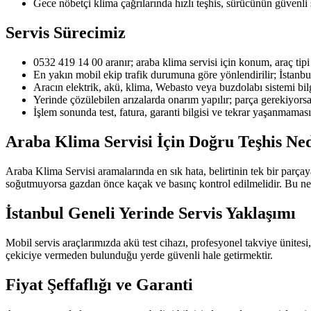
Gece nöbetçi klima çağrılarında hızlı teşhis, sürücünün güvenli
Servis Sürecimiz
0532 419 14 00 aranır; araba klima servisi için konum, araç tipi v
En yakın mobil ekip trafik durumuna göre yönlendirilir; İstanbu
Aracın elektrik, akü, klima, Webasto veya buzdolabı sistemi bilgi
Yerinde çözülebilen arızalarda onarım yapılır; parça gerekiyorsa u
İşlem sonunda test, fatura, garanti bilgisi ve tekrar yaşanmaması 
Araba Klima Servisi İçin Doğru Teşhis N
Araba Klima Servisi aramalarında en sık hata, belirtinin tek bir parç
soğutmuyorsa gazdan önce kaçak ve basınç kontrol edilmelidir. Bu ne
İstanbul Geneli Yerinde Servis Yaklaşımı
Mobil servis araçlarımızda akü test cihazı, profesyonel takviye ünitesi
çekiciye vermeden bulunduğu yerde güvenli hale getirmektir.
Fiyat Şeffaflığı ve Garanti