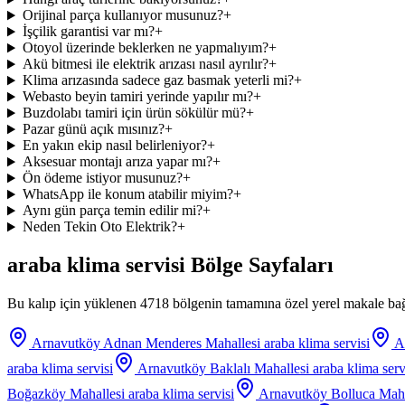
Orijinal parça kullanıyor musunuz?
+
İşçilik garantisi var mı?
+
Otoyol üzerinde beklerken ne yapmalıyım?
+
Akü bitmesi ile elektrik arızası nasıl ayrılır?
+
Klima arızasında sadece gaz basmak yeterli mi?
+
Webasto beyin tamiri yerinde yapılır mı?
+
Buzdolabı tamiri için ürün sökülür mü?
+
Pazar günü açık mısınız?
+
En yakın ekip nasıl belirleniyor?
+
Aksesuar montajı arıza yapar mı?
+
Ön ödeme istiyor musunuz?
+
WhatsApp ile konum atabilir miyim?
+
Aynı gün parça temin edilir mi?
+
Neden Tekin Oto Elektrik?
+
araba klima servisi
Bölge Sayfaları
Bu kalıp için yüklenen 4718 bölgenin tamamına özel yerel makale bağl
Arnavutköy Adnan Menderes Mahallesi
araba klima servisi
A
araba klima servisi
Arnavutköy Baklalı Mahallesi
araba klima serv
Boğazköy Mahallesi
araba klima servisi
Arnavutköy Bolluca Maha