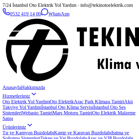
7/24 İstanbul Oto Elektrik Yol Yardım · info@tekinotoelektrik.com
0532 419 14 00
WhatsApp
Anasayfa
Hakkımızda
Hizmetlerimiz
Oto Elektrik Yol Yardım
Oto Elektrik
Araç Park Kliması Tamiri
Akü
Takviye Yol Yardım
İstanbul Oto Klima Servisi
İstanbul Oto Ses
Sistemleri
Webasto Tamiri
Marş Motoru Tamiri
Oto Elektrik Malzeme
Satışı
Ürünlerimiz
Tır ve Kamyon Buzdolabı
Kamp ve Karavan Buzdolabı
Isıtma ve
Soğutma Sistemleri
Tekne ve Yat Buzdolabı
Araç ve VIP Buzdolabı