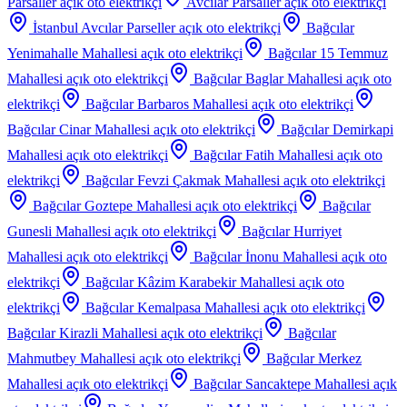
Parsaller
açık oto elektrikçi
Avcılar Parsaller
açık oto elektrikçi
İstanbul Avcılar Parseller
açık oto elektrikçi
Bağcılar
Yenimahalle Mahallesi
açık oto elektrikçi
Bağcılar 15 Temmuz
Mahallesi
açık oto elektrikçi
Bağcılar Baglar Mahallesi
açık oto
elektrikçi
Bağcılar Barbaros Mahallesi
açık oto elektrikçi
Bağcılar Cinar Mahallesi
açık oto elektrikçi
Bağcılar Demirkapi
Mahallesi
açık oto elektrikçi
Bağcılar Fatih Mahallesi
açık oto
elektrikçi
Bağcılar Fevzi Çakmak Mahallesi
açık oto elektrikçi
Bağcılar Goztepe Mahallesi
açık oto elektrikçi
Bağcılar
Gunesli Mahallesi
açık oto elektrikçi
Bağcılar Hurriyet
Mahallesi
açık oto elektrikçi
Bağcılar İnonu Mahallesi
açık oto
elektrikçi
Bağcılar Kâzim Karabekir Mahallesi
açık oto
elektrikçi
Bağcılar Kemalpasa Mahallesi
açık oto elektrikçi
Bağcılar Kirazli Mahallesi
açık oto elektrikçi
Bağcılar
Mahmutbey Mahallesi
açık oto elektrikçi
Bağcılar Merkez
Mahallesi
açık oto elektrikçi
Bağcılar Sancaktepe Mahallesi
açık