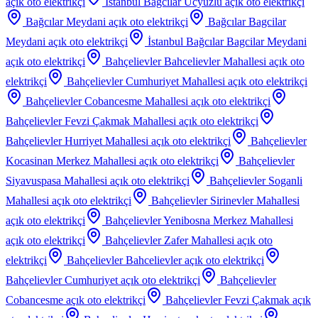
açık oto elektrikçi
İstanbul Bağcılar Ucyuzlu
açık oto elektrikçi
Bağcılar Meydani
açık oto elektrikçi
Bağcılar Bagcilar
Meydani
açık oto elektrikçi
İstanbul Bağcılar Bagcilar Meydani
açık oto elektrikçi
Bahçelievler Bahcelievler Mahallesi
açık oto
elektrikçi
Bahçelievler Cumhuriyet Mahallesi
açık oto elektrikçi
Bahçelievler Cobancesme Mahallesi
açık oto elektrikçi
Bahçelievler Fevzi Çakmak Mahallesi
açık oto elektrikçi
Bahçelievler Hurriyet Mahallesi
açık oto elektrikçi
Bahçelievler
Kocasinan Merkez Mahallesi
açık oto elektrikçi
Bahçelievler
Siyavuspasa Mahallesi
açık oto elektrikçi
Bahçelievler Soganli
Mahallesi
açık oto elektrikçi
Bahçelievler Sirinevler Mahallesi
açık oto elektrikçi
Bahçelievler Yenibosna Merkez Mahallesi
açık oto elektrikçi
Bahçelievler Zafer Mahallesi
açık oto
elektrikçi
Bahçelievler Bahcelievler
açık oto elektrikçi
Bahçelievler Cumhuriyet
açık oto elektrikçi
Bahçelievler
Cobancesme
açık oto elektrikçi
Bahçelievler Fevzi Çakmak
açık