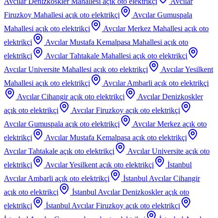
Avcılar Denizkoskler Mahallesi
açık oto elektrikçi
Avcılar
Firuzkoy Mahallesi
açık oto elektrikçi
Avcılar Gumuspala
Mahallesi
açık oto elektrikçi
Avcılar Merkez Mahallesi
açık oto
elektrikçi
Avcılar Mustafa Kemalpasa Mahallesi
açık oto
elektrikçi
Avcılar Tahtakale Mahallesi
açık oto elektrikçi
Avcılar Universite Mahallesi
açık oto elektrikçi
Avcılar Yesilkent
Mahallesi
açık oto elektrikçi
Avcılar Ambarli
açık oto elektrikçi
Avcılar Cihangir
açık oto elektrikçi
Avcılar Denizkoskler
açık oto elektrikçi
Avcılar Firuzkoy
açık oto elektrikçi
Avcılar Gumuspala
açık oto elektrikçi
Avcılar Merkez
açık oto
elektrikçi
Avcılar Mustafa Kemalpasa
açık oto elektrikçi
Avcılar Tahtakale
açık oto elektrikçi
Avcılar Universite
açık oto
elektrikçi
Avcılar Yesilkent
açık oto elektrikçi
İstanbul
Avcılar Ambarli
açık oto elektrikçi
İstanbul Avcılar Cihangir
açık oto elektrikçi
İstanbul Avcılar Denizkoskler
açık oto
elektrikçi
İstanbul Avcılar Firuzkoy
açık oto elektrikçi