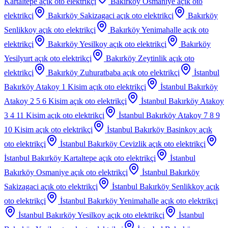
Kartaltepe
açık oto elektrikçi
Bakırköy Osmaniye
açık oto
elektrikçi
Bakırköy Sakizagaci
açık oto elektrikçi
Bakırköy
Senlikkoy
açık oto elektrikçi
Bakırköy Yenimahalle
açık oto
elektrikçi
Bakırköy Yesilkoy
açık oto elektrikçi
Bakırköy
Yesilyurt
açık oto elektrikçi
Bakırköy Zeytinlik
açık oto
elektrikçi
Bakırköy Zuhuratbaba
açık oto elektrikçi
İstanbul
Bakırköy Atakoy 1 Kisim
açık oto elektrikçi
İstanbul Bakırköy
Atakoy 2 5 6 Kisim
açık oto elektrikçi
İstanbul Bakırköy Atakoy
3 4 11 Kisim
açık oto elektrikçi
İstanbul Bakırköy Atakoy 7 8 9
10 Kisim
açık oto elektrikçi
İstanbul Bakırköy Basinkoy
açık
oto elektrikçi
İstanbul Bakırköy Cevizlik
açık oto elektrikçi
İstanbul Bakırköy Kartaltepe
açık oto elektrikçi
İstanbul
Bakırköy Osmaniye
açık oto elektrikçi
İstanbul Bakırköy
Sakizagaci
açık oto elektrikçi
İstanbul Bakırköy Senlikkoy
açık
oto elektrikçi
İstanbul Bakırköy Yenimahalle
açık oto elektrikçi
İstanbul Bakırköy Yesilkoy
açık oto elektrikçi
İstanbul