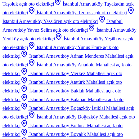
Taşoluk
açık oto elektrikçi
İstanbul Arnavutköy Tayakadın
açık
oto elektrikçi
İstanbul Arnavutköy Terkos
açık oto elektrikçi
İstanbul Arnavutköy Yassıören
açık oto elektrikçi
İstanbul
Arnavutköy Yavuz Selim
açık oto elektrikçi
İstanbul Arnavutköy
Yeniköy
açık oto elektrikçi
İstanbul Arnavutköy Yeşilbayır
açık
oto elektrikçi
İstanbul Arnavutköy Yunus Emre
açık oto
elektrikçi
İstanbul Arnavutköy Adnan Menderes Mahallesi
açık
oto elektrikçi
İstanbul Arnavutköy Anadolu Mahallesi
açık oto
elektrikçi
İstanbul Arnavutköy Merkez Mahallesi
açık oto
elektrikçi
İstanbul Arnavutköy Atatürk Mahallesi
açık oto
elektrikçi
İstanbul Arnavutköy Baklalı Mahallesi
açık oto
elektrikçi
İstanbul Arnavutköy Balaban Mahallesi
açık oto
elektrikçi
İstanbul Arnavutköy Boğazköy İstiklal Mahallesi
açık
oto elektrikçi
İstanbul Arnavutköy Boğazköy Mahallesi
açık oto
elektrikçi
İstanbul Arnavutköy Bolluca Mahallesi
açık oto
elektrikçi
İstanbul Arnavutköy Boyalık Mahallesi
açık oto