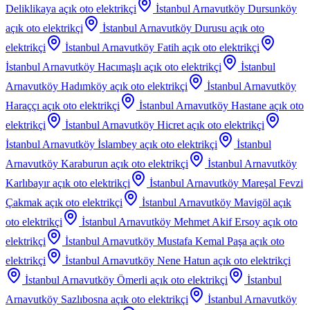
Deliklikaya
açık oto elektrikçi
İstanbul Arnavutköy Dursunköy
açık oto elektrikçi
İstanbul Arnavutköy Durusu
açık oto
elektrikçi
İstanbul Arnavutköy Fatih
açık oto elektrikçi
İstanbul Arnavutköy Hacımaşlı
açık oto elektrikçi
İstanbul
Arnavutköy Hadımköy
açık oto elektrikçi
İstanbul Arnavutköy
Haraççı
açık oto elektrikçi
İstanbul Arnavutköy Hastane
açık oto
elektrikçi
İstanbul Arnavutköy Hicret
açık oto elektrikçi
İstanbul Arnavutköy İslambey
açık oto elektrikçi
İstanbul
Arnavutköy Karaburun
açık oto elektrikçi
İstanbul Arnavutköy
Karlıbayır
açık oto elektrikçi
İstanbul Arnavutköy Mareşal Fevzi
Çakmak
açık oto elektrikçi
İstanbul Arnavutköy Mavigöl
açık
oto elektrikçi
İstanbul Arnavutköy Mehmet Akif Ersoy
açık oto
elektrikçi
İstanbul Arnavutköy Mustafa Kemal Paşa
açık oto
elektrikçi
İstanbul Arnavutköy Nene Hatun
açık oto elektrikçi
İstanbul Arnavutköy Ömerli
açık oto elektrikçi
İstanbul
Arnavutköy Sazlıbosna
açık oto elektrikçi
İstanbul Arnavutköy