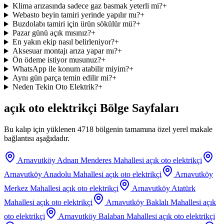
Klima arızasında sadece gaz basmak yeterli mi?
+
Webasto beyin tamiri yerinde yapılır mı?
+
Buzdolabı tamiri için ürün sökülür mü?
+
Pazar günü açık mısınız?
+
En yakın ekip nasıl belirleniyor?
+
Aksesuar montajı arıza yapar mı?
+
Ön ödeme istiyor musunuz?
+
WhatsApp ile konum atabilir miyim?
+
Aynı gün parça temin edilir mi?
+
Neden Tekin Oto Elektrik?
+
açık oto elektrikçi
Bölge Sayfaları
Bu kalıp için yüklenen 4718 bölgenin tamamına özel yerel makale
bağlantısı aşağıdadır.
Arnavutköy Adnan Menderes Mahallesi
açık oto elektrikçi
Arnavutköy Anadolu Mahallesi
açık oto elektrikçi
Arnavutköy
Merkez Mahallesi
açık oto elektrikçi
Arnavutköy Atatürk
Mahallesi
açık oto elektrikçi
Arnavutköy Baklalı Mahallesi
açık
oto elektrikçi
Arnavutköy Balaban Mahallesi
açık oto elektrikçi