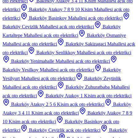
oto elektrikçi
Bakırköy Atakoy 3 4 11 Kisim Mahallesi
açık oto
elektrikçi
Bakırköy Atakoy 7 8 9 10 Kisim Mahallesi
açık oto
elektrikçi
Bakırköy Basinkoy Mahallesi
açık oto elektrikçi
Bakırköy Cevizlik Mahallesi
açık oto elektrikçi
Bakırköy
Kartaltepe Mahallesi
açık oto elektrikçi
Bakırköy Osmaniye
Mahallesi
açık oto elektrikçi
Bakırköy Sakizagaci Mahallesi
açık
oto elektrikçi
Bakırköy Senlikkoy Mahallesi
açık oto elektrikçi
Bakırköy Yenimahalle Mahallesi
açık oto elektrikçi
Bakırköy Yesilkoy Mahallesi
açık oto elektrikçi
Bakırköy
Yesilyurt Mahallesi
açık oto elektrikçi
Bakırköy Zeytinlik
Mahallesi
açık oto elektrikçi
Bakırköy Zuhuratbaba Mahallesi
açık oto elektrikçi
Bakırköy Atakoy 1 Kisim
açık oto elektrikçi
Bakırköy Atakoy 2 5 6 Kisim
açık oto elektrikçi
Bakırköy
Atakoy 3 4 11 Kisim
açık oto elektrikçi
Bakırköy Atakoy 7 8 9
10 Kisim
açık oto elektrikçi
Bakırköy Basinkoy
açık oto
elektrikçi
Bakırköy Cevizlik
açık oto elektrikçi
Bakırköy