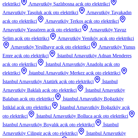
elektrikçi
Arnavutköy Sazlıbosna
açık oto elektrikçi
Arnavutköy Taşoluk
açık oto elektrikçi
Arnavutköy Tayakadın
açık oto elektrikçi
Arnavutköy Terkos
açık oto elektrikçi
Arnavutköy Yassıören
açık oto elektrikçi
Arnavutköy Yavuz
Selim
açık oto elektrikçi
Arnavutköy Yeniköy
açık oto elektrikçi
Arnavutköy Yeşilbayır
açık oto elektrikçi
Arnavutköy Yunus
Emre
açık oto elektrikçi
İstanbul Arnavutköy Adnan Menderes
açık oto elektrikçi
İstanbul Arnavutköy Anadolu
açık oto
elektrikçi
İstanbul Arnavutköy Merkez
açık oto elektrikçi
İstanbul Arnavutköy Atatürk
açık oto elektrikçi
İstanbul
Arnavutköy Baklalı
açık oto elektrikçi
İstanbul Arnavutköy
Balaban
açık oto elektrikçi
İstanbul Arnavutköy Boğazköy
İstiklal
açık oto elektrikçi
İstanbul Arnavutköy Boğazköy
açık
oto elektrikçi
İstanbul Arnavutköy Bolluca
açık oto elektrikçi
İstanbul Arnavutköy Boyalık
açık oto elektrikçi
İstanbul
Arnavutköy Çilingir
açık oto elektrikçi
İstanbul Arnavutköy