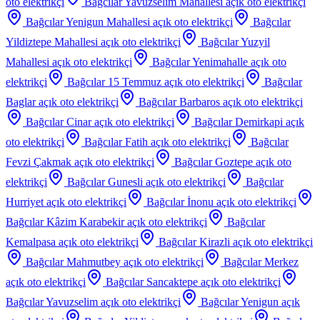
oto elektrikçi
Bağcılar Yavuzselim Mahallesi
açık oto elektrikçi
Bağcılar Yenigun Mahallesi
açık oto elektrikçi
Bağcılar
Yildiztepe Mahallesi
açık oto elektrikçi
Bağcılar Yuzyil
Mahallesi
açık oto elektrikçi
Bağcılar Yenimahalle
açık oto
elektrikçi
Bağcılar 15 Temmuz
açık oto elektrikçi
Bağcılar
Baglar
açık oto elektrikçi
Bağcılar Barbaros
açık oto elektrikçi
Bağcılar Cinar
açık oto elektrikçi
Bağcılar Demirkapi
açık
oto elektrikçi
Bağcılar Fatih
açık oto elektrikçi
Bağcılar
Fevzi Çakmak
açık oto elektrikçi
Bağcılar Goztepe
açık oto
elektrikçi
Bağcılar Gunesli
açık oto elektrikçi
Bağcılar
Hurriyet
açık oto elektrikçi
Bağcılar İnonu
açık oto elektrikçi
Bağcılar Kâzim Karabekir
açık oto elektrikçi
Bağcılar
Kemalpasa
açık oto elektrikçi
Bağcılar Kirazli
açık oto elektrikçi
Bağcılar Mahmutbey
açık oto elektrikçi
Bağcılar Merkez
açık oto elektrikçi
Bağcılar Sancaktepe
açık oto elektrikçi
Bağcılar Yavuzselim
açık oto elektrikçi
Bağcılar Yenigun
açık