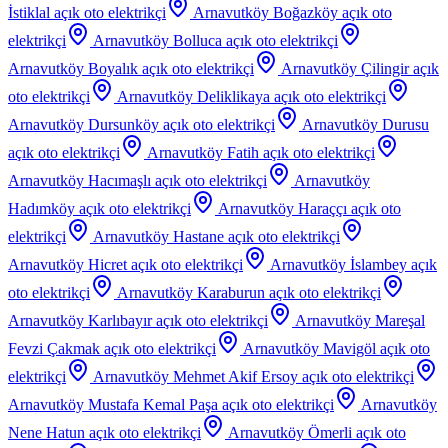
İstiklal
açık oto elektrikçi
Arnavutköy Boğazköy
açık oto
elektrikçi
Arnavutköy Bolluca
açık oto elektrikçi
Arnavutköy Boyalık
açık oto elektrikçi
Arnavutköy Çilingir
açık
oto elektrikçi
Arnavutköy Deliklikaya
açık oto elektrikçi
Arnavutköy Dursunköy
açık oto elektrikçi
Arnavutköy Durusu
açık oto elektrikçi
Arnavutköy Fatih
açık oto elektrikçi
Arnavutköy Hacımaşlı
açık oto elektrikçi
Arnavutköy
Hadımköy
açık oto elektrikçi
Arnavutköy Haraççı
açık oto
elektrikçi
Arnavutköy Hastane
açık oto elektrikçi
Arnavutköy Hicret
açık oto elektrikçi
Arnavutköy İslambey
açık
oto elektrikçi
Arnavutköy Karaburun
açık oto elektrikçi
Arnavutköy Karlıbayır
açık oto elektrikçi
Arnavutköy Mareşal
Fevzi Çakmak
açık oto elektrikçi
Arnavutköy Mavigöl
açık oto
elektrikçi
Arnavutköy Mehmet Akif Ersoy
açık oto elektrikçi
Arnavutköy Mustafa Kemal Paşa
açık oto elektrikçi
Arnavutköy
Nene Hatun
açık oto elektrikçi
Arnavutköy Ömerli
açık oto