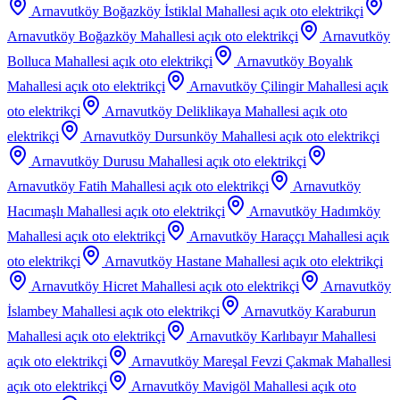
Arnavutköy Boğazköy İstiklal Mahallesi
açık oto elektrikçi
Arnavutköy Boğazköy Mahallesi
açık oto elektrikçi
Arnavutköy
Bolluca Mahallesi
açık oto elektrikçi
Arnavutköy Boyalık
Mahallesi
açık oto elektrikçi
Arnavutköy Çilingir Mahallesi
açık
oto elektrikçi
Arnavutköy Deliklikaya Mahallesi
açık oto
elektrikçi
Arnavutköy Dursunköy Mahallesi
açık oto elektrikçi
Arnavutköy Durusu Mahallesi
açık oto elektrikçi
Arnavutköy Fatih Mahallesi
açık oto elektrikçi
Arnavutköy
Hacımaşlı Mahallesi
açık oto elektrikçi
Arnavutköy Hadımköy
Mahallesi
açık oto elektrikçi
Arnavutköy Haraççı Mahallesi
açık
oto elektrikçi
Arnavutköy Hastane Mahallesi
açık oto elektrikçi
Arnavutköy Hicret Mahallesi
açık oto elektrikçi
Arnavutköy
İslambey Mahallesi
açık oto elektrikçi
Arnavutköy Karaburun
Mahallesi
açık oto elektrikçi
Arnavutköy Karlıbayır Mahallesi
açık oto elektrikçi
Arnavutköy Mareşal Fevzi Çakmak Mahallesi
açık oto elektrikçi
Arnavutköy Mavigöl Mahallesi
açık oto