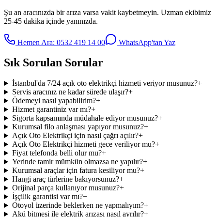
Şu an aracınızda bir arıza varsa vakit kaybetmeyin. Uzman ekibimiz
25-45 dakika içinde yanınızda.
Hemen Ara:
0532 419 14 00
WhatsApp'tan Yaz
Sık Sorulan Sorular
İstanbul'da 7/24 açık oto elektrikçi hizmeti veriyor musunuz?
+
Servis aracınız ne kadar sürede ulaşır?
+
Ödemeyi nasıl yapabilirim?
+
Hizmet garantiniz var mı?
+
Sigorta kapsamında müdahale ediyor musunuz?
+
Kurumsal filo anlaşması yapıyor musunuz?
+
Açık Oto Elektrikçi için nasıl çağrı açılır?
+
Açık Oto Elektrikçi hizmeti gece veriliyor mu?
+
Fiyat telefonda belli olur mu?
+
Yerinde tamir mümkün olmazsa ne yapılır?
+
Kurumsal araçlar için fatura kesiliyor mu?
+
Hangi araç türlerine bakıyorsunuz?
+
Orijinal parça kullanıyor musunuz?
+
İşçilik garantisi var mı?
+
Otoyol üzerinde beklerken ne yapmalıyım?
+
Akü bitmesi ile elektrik arızası nasıl ayrılır?
+