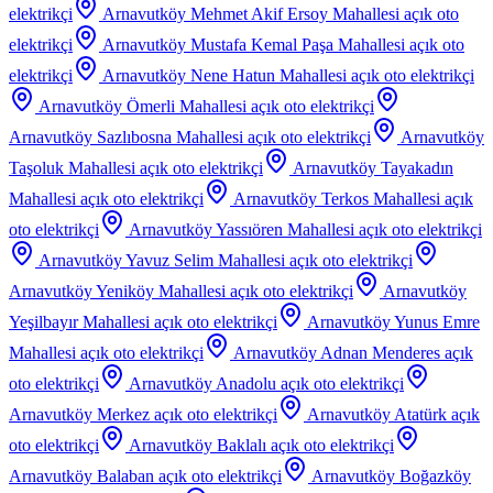
elektrikçi
Arnavutköy Mehmet Akif Ersoy Mahallesi
açık oto
elektrikçi
Arnavutköy Mustafa Kemal Paşa Mahallesi
açık oto
elektrikçi
Arnavutköy Nene Hatun Mahallesi
açık oto elektrikçi
Arnavutköy Ömerli Mahallesi
açık oto elektrikçi
Arnavutköy Sazlıbosna Mahallesi
açık oto elektrikçi
Arnavutköy
Taşoluk Mahallesi
açık oto elektrikçi
Arnavutköy Tayakadın
Mahallesi
açık oto elektrikçi
Arnavutköy Terkos Mahallesi
açık
oto elektrikçi
Arnavutköy Yassıören Mahallesi
açık oto elektrikçi
Arnavutköy Yavuz Selim Mahallesi
açık oto elektrikçi
Arnavutköy Yeniköy Mahallesi
açık oto elektrikçi
Arnavutköy
Yeşilbayır Mahallesi
açık oto elektrikçi
Arnavutköy Yunus Emre
Mahallesi
açık oto elektrikçi
Arnavutköy Adnan Menderes
açık
oto elektrikçi
Arnavutköy Anadolu
açık oto elektrikçi
Arnavutköy Merkez
açık oto elektrikçi
Arnavutköy Atatürk
açık
oto elektrikçi
Arnavutköy Baklalı
açık oto elektrikçi
Arnavutköy Balaban
açık oto elektrikçi
Arnavutköy Boğazköy