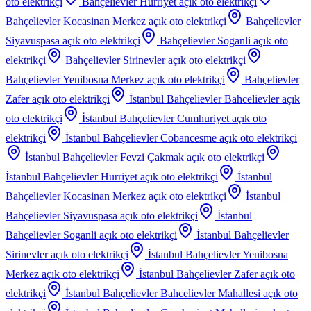
oto elektrikçi
Bahçelievler Hurriyet
açık oto elektrikçi
Bahçelievler Kocasinan Merkez
açık oto elektrikçi
Bahçelievler
Siyavuspasa
açık oto elektrikçi
Bahçelievler Soganli
açık oto
elektrikçi
Bahçelievler Sirinevler
açık oto elektrikçi
Bahçelievler Yenibosna Merkez
açık oto elektrikçi
Bahçelievler
Zafer
açık oto elektrikçi
İstanbul Bahçelievler Bahcelievler
açık
oto elektrikçi
İstanbul Bahçelievler Cumhuriyet
açık oto
elektrikçi
İstanbul Bahçelievler Cobancesme
açık oto elektrikçi
İstanbul Bahçelievler Fevzi Çakmak
açık oto elektrikçi
İstanbul Bahçelievler Hurriyet
açık oto elektrikçi
İstanbul
Bahçelievler Kocasinan Merkez
açık oto elektrikçi
İstanbul
Bahçelievler Siyavuspasa
açık oto elektrikçi
İstanbul
Bahçelievler Soganli
açık oto elektrikçi
İstanbul Bahçelievler
Sirinevler
açık oto elektrikçi
İstanbul Bahçelievler Yenibosna
Merkez
açık oto elektrikçi
İstanbul Bahçelievler Zafer
açık oto
elektrikçi
İstanbul Bahçelievler Bahcelievler Mahallesi
açık oto