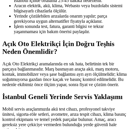
İstanbul içinde ortalama 25-45 dakika hedeflenir.
Aracın elektrik, akü, klima, Webasto veya buzdolabı sistemi
bilgisayarlı cihazlarla ölçülür.
Yerinde çözülebilen arızalarda onarım yapılır; parça
gerekiyorsa uygun alternatifler fiyatıyla açıklanır.
İşlem sonunda test, fatura, garanti bilgisi ve tekrar
yaşanmaması için bakım önerisi paylaşılır.
Açık Oto Elektrikçi İçin Doğru Teşhis
Neden Önemlidir?
Açık Oto Elektrikçi aramalarında en sık hata, belirtinin tek bir
parçaya bağlanmasıdır. Marş basmayan araçta akü, marş motoru,
kontak, immobilizer veya şase bağlantısı ayrı ayrı ölçülmelidir; klima
soğutmuyorsa gazdan önce kaçak ve basınç kontrol edilmelidir. Bu
nedenle ekibimiz önce ölçüm yapar, sonra fiyat ve çözüm önerir.
İstanbul Geneli Yerinde Servis Yaklaşımı
Mobil servis araçlarımızda akü test cihazı, profesyonel takviye
ünitesi, sigorta-röle setleri, avometre, arıza tespit cihazı, klima basınç
kontrol ekipmanı ve temel yedek parçalar bulunur. Amaç, aracı
gereksiz yere çekiciye vermeden bulunduğu yerde güvenli hale