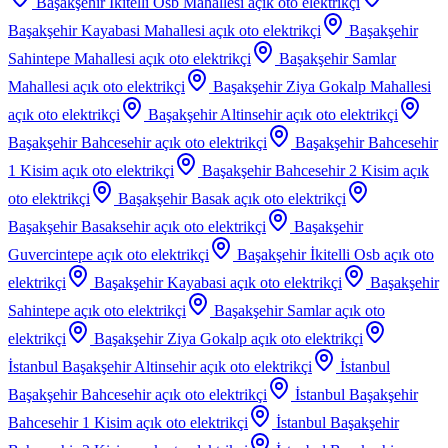
Başakşehir İkitelli Osb Mahallesi
açık oto elektrikçi
Başakşehir Kayabasi Mahallesi
açık oto elektrikçi
Başakşehir
Sahintepe Mahallesi
açık oto elektrikçi
Başakşehir Samlar
Mahallesi
açık oto elektrikçi
Başakşehir Ziya Gokalp Mahallesi
açık oto elektrikçi
Başakşehir Altinsehir
açık oto elektrikçi
Başakşehir Bahcesehir
açık oto elektrikçi
Başakşehir Bahcesehir
1 Kisim
açık oto elektrikçi
Başakşehir Bahcesehir 2 Kisim
açık
oto elektrikçi
Başakşehir Basak
açık oto elektrikçi
Başakşehir Basaksehir
açık oto elektrikçi
Başakşehir
Guvercintepe
açık oto elektrikçi
Başakşehir İkitelli Osb
açık oto
elektrikçi
Başakşehir Kayabasi
açık oto elektrikçi
Başakşehir
Sahintepe
açık oto elektrikçi
Başakşehir Samlar
açık oto
elektrikçi
Başakşehir Ziya Gokalp
açık oto elektrikçi
İstanbul Başakşehir Altinsehir
açık oto elektrikçi
İstanbul
Başakşehir Bahcesehir
açık oto elektrikçi
İstanbul Başakşehir
Bahcesehir 1 Kisim
açık oto elektrikçi
İstanbul Başakşehir