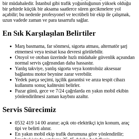
bir müdahaledir. İstanbul gibi trafik yoğunluğunun yüksek olduğu
bir şehirde küçük bir aksama saatlerce süren gecikmelere yol
açabilir; bu nedenle profesyonel ve tecrübeli bir ekip ile çalışmak,
uzun vadede zaman ve para tasarrufu sağlar.
En Sık Karşılaşılan Belirtiler
Marş basmama, far sönmesi, sigorta atması, alternatör şarj
etmemesi veya tesisat kısa devresi görülebilir.
Otoyol ve otoban üzerinde hızlı müdahale güvenlik açısından
normal servis çağrısından daha hassastır.
Yanlış takviye, yanlış sigorta veya kontrolsüz aksesuar
bağlantısı motor beynine zarar verebilir.
Yedek parça seçimi, işçilik garantisi ve arıza tespit cihazı
kullanımı sonuç kalitesini belirler.
Pazar günü, gece ve 7/24 çağrılarda en yakın mobil ekibin
yönlendirilmesi zaman kaybını azaltır.
Servis Sürecimiz
0532 419 14 00 aranır; açık oto elektrikçi için konum, araç
tipi ve belirti alınır.
En yakın mobil ekip trafik durumuna göre yönlendirilir;