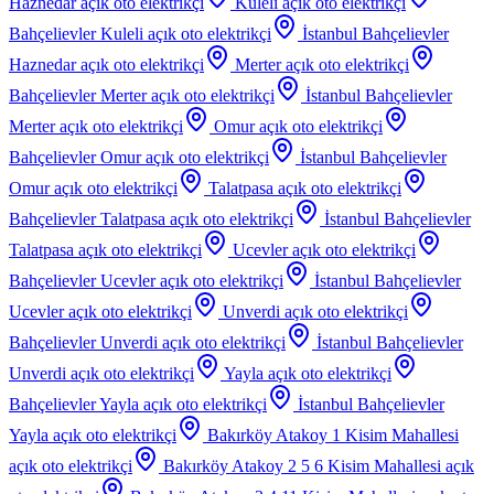
Haznedar
açık oto elektrikçi
Kuleli
açık oto elektrikçi
Bahçelievler Kuleli
açık oto elektrikçi
İstanbul Bahçelievler
Haznedar
açık oto elektrikçi
Merter
açık oto elektrikçi
Bahçelievler Merter
açık oto elektrikçi
İstanbul Bahçelievler
Merter
açık oto elektrikçi
Omur
açık oto elektrikçi
Bahçelievler Omur
açık oto elektrikçi
İstanbul Bahçelievler
Omur
açık oto elektrikçi
Talatpasa
açık oto elektrikçi
Bahçelievler Talatpasa
açık oto elektrikçi
İstanbul Bahçelievler
Talatpasa
açık oto elektrikçi
Ucevler
açık oto elektrikçi
Bahçelievler Ucevler
açık oto elektrikçi
İstanbul Bahçelievler
Ucevler
açık oto elektrikçi
Unverdi
açık oto elektrikçi
Bahçelievler Unverdi
açık oto elektrikçi
İstanbul Bahçelievler
Unverdi
açık oto elektrikçi
Yayla
açık oto elektrikçi
Bahçelievler Yayla
açık oto elektrikçi
İstanbul Bahçelievler
Yayla
açık oto elektrikçi
Bakırköy Atakoy 1 Kisim Mahallesi
açık oto elektrikçi
Bakırköy Atakoy 2 5 6 Kisim Mahallesi
açık