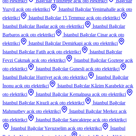
oto elektrikçi
Bağcılar Yildiztepe
açık oto elektrikçi
Bağcılar
Yuzyil
açık oto elektrikçi
İstanbul Bağcılar Yenimahalle
açık oto
elektrikçi
İstanbul Bağcılar 15 Temmuz
açık oto elektrikçi
İstanbul Bağcılar Baglar
açık oto elektrikçi
İstanbul Bağcılar
Barbaros
açık oto elektrikçi
İstanbul Bağcılar Cinar
açık oto
elektrikçi
İstanbul Bağcılar Demirkapi
açık oto elektrikçi
İstanbul Bağcılar Fatih
açık oto elektrikçi
İstanbul Bağcılar
Fevzi Çakmak
açık oto elektrikçi
İstanbul Bağcılar Goztepe
açık
oto elektrikçi
İstanbul Bağcılar Gunesli
açık oto elektrikçi
İstanbul Bağcılar Hurriyet
açık oto elektrikçi
İstanbul Bağcılar
İnonu
açık oto elektrikçi
İstanbul Bağcılar Kâzim Karabekir
açık
oto elektrikçi
İstanbul Bağcılar Kemalpasa
açık oto elektrikçi
İstanbul Bağcılar Kirazli
açık oto elektrikçi
İstanbul Bağcılar
Mahmutbey
açık oto elektrikçi
İstanbul Bağcılar Merkez
açık
oto elektrikçi
İstanbul Bağcılar Sancaktepe
açık oto elektrikçi
İstanbul Bağcılar Yavuzselim
açık oto elektrikçi
İstanbul