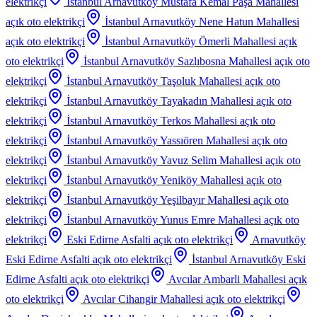
elektrikçi
İstanbul Arnavutköy Mustafa Kemal Paşa Mahallesi
açık oto elektrikçi
İstanbul Arnavutköy Nene Hatun Mahallesi
açık oto elektrikçi
İstanbul Arnavutköy Ömerli Mahallesi
açık
oto elektrikçi
İstanbul Arnavutköy Sazlıbosna Mahallesi
açık oto
elektrikçi
İstanbul Arnavutköy Taşoluk Mahallesi
açık oto
elektrikçi
İstanbul Arnavutköy Tayakadın Mahallesi
açık oto
elektrikçi
İstanbul Arnavutköy Terkos Mahallesi
açık oto
elektrikçi
İstanbul Arnavutköy Yassıören Mahallesi
açık oto
elektrikçi
İstanbul Arnavutköy Yavuz Selim Mahallesi
açık oto
elektrikçi
İstanbul Arnavutköy Yeniköy Mahallesi
açık oto
elektrikçi
İstanbul Arnavutköy Yeşilbayır Mahallesi
açık oto
elektrikçi
İstanbul Arnavutköy Yunus Emre Mahallesi
açık oto
elektrikçi
Eski Edirne Asfalti
açık oto elektrikçi
Arnavutköy
Eski Edirne Asfalti
açık oto elektrikçi
İstanbul Arnavutköy Eski
Edirne Asfalti
açık oto elektrikçi
Avcılar Ambarli Mahallesi
açık
oto elektrikçi
Avcılar Cihangir Mahallesi
açık oto elektrikçi