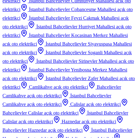
elektrikçi
İstanbul Bahçelievler Cumhuriyet Mahallesi
açık oto
elektrikçi
İstanbul Bahçelievler Cobancesme Mahallesi
açık oto
elektrikçi
İstanbul Bahçelievler Fevzi Çakmak Mahallesi
açık
oto elektrikçi
İstanbul Bahçelievler Hurriyet Mahallesi
açık oto
elektrikçi
İstanbul Bahçelievler Kocasinan Merkez Mahallesi
açık oto elektrikçi
İstanbul Bahçelievler Siyavuspasa Mahallesi
açık oto elektrikçi
İstanbul Bahçelievler Soganli Mahallesi
açık
oto elektrikçi
İstanbul Bahçelievler Sirinevler Mahallesi
açık oto
elektrikçi
İstanbul Bahçelievler Yenibosna Merkez Mahallesi
açık oto elektrikçi
İstanbul Bahçelievler Zafer Mahallesi
açık oto
elektrikçi
Camlikahve
açık oto elektrikçi
Bahçelievler
Camlikahve
açık oto elektrikçi
İstanbul Bahçelievler
Camlikahve
açık oto elektrikçi
Calislar
açık oto elektrikçi
Bahçelievler Calislar
açık oto elektrikçi
İstanbul Bahçelievler
Calislar
açık oto elektrikçi
Haznedar
açık oto elektrikçi
Bahçelievler Haznedar
açık oto elektrikçi
İstanbul Bahçelievler