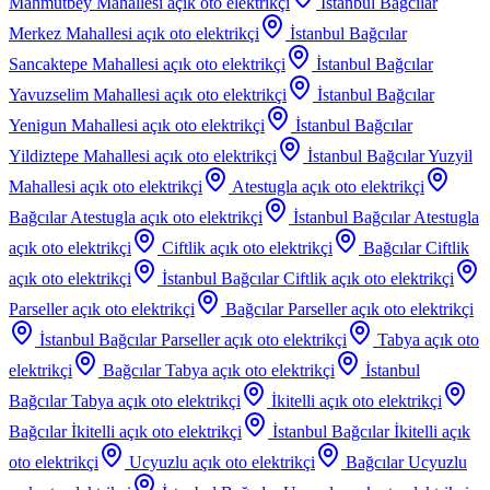
Mahmutbey Mahallesi
açık oto elektrikçi
İstanbul Bağcılar
Merkez Mahallesi
açık oto elektrikçi
İstanbul Bağcılar
Sancaktepe Mahallesi
açık oto elektrikçi
İstanbul Bağcılar
Yavuzselim Mahallesi
açık oto elektrikçi
İstanbul Bağcılar
Yenigun Mahallesi
açık oto elektrikçi
İstanbul Bağcılar
Yildiztepe Mahallesi
açık oto elektrikçi
İstanbul Bağcılar Yuzyil
Mahallesi
açık oto elektrikçi
Atestugla
açık oto elektrikçi
Bağcılar Atestugla
açık oto elektrikçi
İstanbul Bağcılar Atestugla
açık oto elektrikçi
Ciftlik
açık oto elektrikçi
Bağcılar Ciftlik
açık oto elektrikçi
İstanbul Bağcılar Ciftlik
açık oto elektrikçi
Parseller
açık oto elektrikçi
Bağcılar Parseller
açık oto elektrikçi
İstanbul Bağcılar Parseller
açık oto elektrikçi
Tabya
açık oto
elektrikçi
Bağcılar Tabya
açık oto elektrikçi
İstanbul
Bağcılar Tabya
açık oto elektrikçi
İkitelli
açık oto elektrikçi
Bağcılar İkitelli
açık oto elektrikçi
İstanbul Bağcılar İkitelli
açık
oto elektrikçi
Ucyuzlu
açık oto elektrikçi
Bağcılar Ucyuzlu