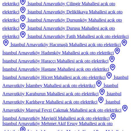
elektrikçi
İstanbul Arnavutköy Çilingir Mahallesi
açık oto
elektrikçi
İstanbul Arnavutköy Deliklikaya Mahallesi
açık oto
elektrikçi
İstanbul Arnavutköy Dursunköy Mahallesi
açık oto
elektrikçi
İstanbul Arnavutköy Durusu Mahallesi
açık oto
elektrikçi
İstanbul Arnavutköy Fatih Mahallesi
açık oto elektrikçi
İstanbul Arnavutköy Hacımaşlı Mahallesi
açık oto elektrikçi
İstanbul Arnavutköy Hadımköy Mahallesi
açık oto elektrikçi
İstanbul Arnavutköy Haraççı Mahallesi
açık oto elektrikçi
İstanbul Arnavutköy Hastane Mahallesi
açık oto elektrikçi
İstanbul Arnavutköy Hicret Mahallesi
açık oto elektrikçi
İstanbul
Arnavutköy İslambey Mahallesi
açık oto elektrikçi
İstanbul
Arnavutköy Karaburun Mahallesi
açık oto elektrikçi
İstanbul
Arnavutköy Karlıbayır Mahallesi
açık oto elektrikçi
İstanbul
Arnavutköy Mareşal Fevzi Çakmak Mahallesi
açık oto elektrikçi
İstanbul Arnavutköy Mavigöl Mahallesi
açık oto elektrikçi
İstanbul Arnavutköy Mehmet Akif Ersoy Mahallesi
açık oto