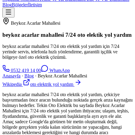
Blog
Bölgeler
İletişim
Beykoz Acarlar Mahallesi
beykoz acarlar mahallesi 7/24 oto elektik yol yardım
beykoz acarlar mahallesi 7/24 oto elektik yol yardım için 7/24
yerinde servis, telefonla hızlı yönlendirme, garantili işçilik ve
bölgeye özel oto elektrik çözümü.
0532 419 14 00
WhatsApp
Anasayfa
·
Blog
·
Beykoz Acarlar Mahallesi
Wikipedia
oto elektrik yol yardım
beykoz acarlar mahallesi 7/24 oto elektik yol yardım, çekiciye
başvurmadan önce aracın bulunduğu noktada gerçek arıza kaynağını
bulmayı hedefler. Tekin Oto Elektrik bu sayfada Beykoz Acarlar
Mahallesi için 7/24 oto elektik yol yardım ihtiyacını; ulaşım, teşhis,
fiyatlandırma, güvenlik ve garanti başlıklarıyla ayrı ayrı ele alır.
Amaç sadece Google'da görünen bir metin oluşturmak değil,
bölgede gerçekten yolda kalan sürücünün ne yapacağını, hangi
arızalarda beklemesi gerektiğini ve hangi durumda aracı