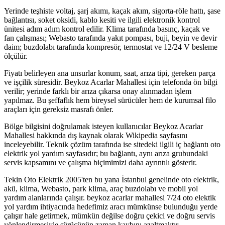
Yerinde teşhiste voltaj, şarj akımı, kaçak akım, sigorta-röle hattı, şase
bağlantısı, soket oksidi, kablo kesiti ve ilgili elektronik kontrol
ünitesi adım adım kontrol edilir. Klima tarafında basınç, kaçak ve
fan çalışması; Webasto tarafında yakıt pompası, buji, beyin ve devir
daim; buzdolabı tarafında kompresör, termostat ve 12/24 V besleme
ölçülür.
Fiyatı belirleyen ana unsurlar konum, saat, arıza tipi, gereken parça
ve işçilik süresidir. Beykoz Acarlar Mahallesi için telefonda ön bilgi
verilir; yerinde farklı bir arıza çıkarsa onay alınmadan işlem
yapılmaz. Bu şeffaflık hem bireysel sürücüler hem de kurumsal filo
araçları için gereksiz masrafı önler.
Bölge bilgisini doğrulamak isteyen kullanıcılar Beykoz Acarlar
Mahallesi hakkında dış kaynak olarak Wikipedia sayfasını
inceleyebilir. Teknik çözüm tarafında ise sitedeki ilgili iç bağlantı oto
elektrik yol yardım sayfasıdır; bu bağlantı, aynı arıza grubundaki
servis kapsamını ve çalışma biçimimizi daha ayrıntılı gösterir.
Tekin Oto Elektrik 2005'ten bu yana İstanbul genelinde oto elektrik,
akü, klima, Webasto, park klima, araç buzdolabı ve mobil yol
yardım alanlarında çalışır. beykoz acarlar mahallesi 7/24 oto elektik
yol yardım ihtiyacında hedefimiz aracı mümkünse bulunduğu yerde
çalışır hale getirmek, mümkün değilse doğru çekici ve doğru servis
yönlendirmesiyle sürücünün zaman kaybını azaltmaktır.