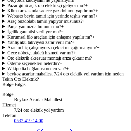
Otoyolda kaldıysam ne yapmalıyım?
+
Pazar günü açık oto elektrikçi geliyor mu?
+
Klima arızasında sadece gaz dolumu yapılır mı?
+
Webasto beyin tamiri için yerinde teşhis var mı?
+
Araç buzdolabı tamiri yapıyor musunuz?
+
Parça yanınızda bulunur mu?
+
İşçilik garantisi veriliyor mu?
+
Kurumsal filo araçları için anlaşma yapılır mı?
+
Yanlış akü takviyesi zarar verir mi?
+
Aracım hiç çalışmıyorsa çekici mi çağırmalıyım?
+
Gece nöbetçi akücü hizmeti var mı?
+
Oto elektrik aksesuar montajı arıza çıkarır mı?
+
Ödeme seçenekleri nelerdir?
+
Wikipedia bağlantısı neden var?
+
beykoz acarlar mahallesi 7/24 oto elektik yol yardım için neden
Tekin Oto Elektrik?
+
Bölge Bilgisi
Bölge
Beykoz Acarlar Mahallesi
Hizmet
7/24 oto elektik yol yardım
Telefon
0532 419 14 00