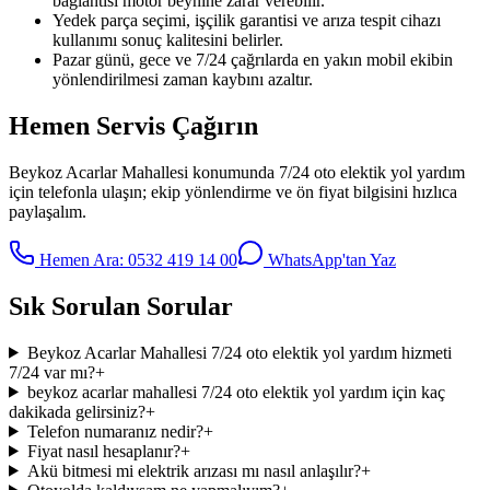
bağlantısı motor beynine zarar verebilir.
Yedek parça seçimi, işçilik garantisi ve arıza tespit cihazı
kullanımı sonuç kalitesini belirler.
Pazar günü, gece ve 7/24 çağrılarda en yakın mobil ekibin
yönlendirilmesi zaman kaybını azaltır.
Hemen Servis Çağırın
Beykoz Acarlar Mahallesi
konumunda
7/24 oto elektik yol yardım
için telefonla ulaşın; ekip yönlendirme ve ön fiyat bilgisini hızlıca
paylaşalım.
Hemen Ara:
0532 419 14 00
WhatsApp'tan Yaz
Sık Sorulan Sorular
Beykoz Acarlar Mahallesi 7/24 oto elektik yol yardım hizmeti
7/24 var mı?
+
beykoz acarlar mahallesi 7/24 oto elektik yol yardım için kaç
dakikada gelirsiniz?
+
Telefon numaranız nedir?
+
Fiyat nasıl hesaplanır?
+
Akü bitmesi mi elektrik arızası mı nasıl anlaşılır?
+