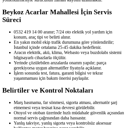
Beykoz Acarlar Mahallesi
İçin Servis
Süreci
0532 419 14 00 aranır; 7/24 oto elektik yol yardım için
konum, araç tipi ve belirti alınır.
En yakın mobil ekip trafik durumuna göre yönlendirilir;
İstanbul içinde ortalama 25-45 dakika hedeflenir.
Aracın elektrik, akü, klima, Webasto veya buzdolabı sistemi
bilgisayarlı cihazlarla ölçülür.
Yerinde çözülebilen arızalarda onarım yapılır; parça
gerekiyorsa uygun alternatifler fiyatıyla açıklanır.
İşlem sonunda test, fatura, garanti bilgisi ve tekrar
yaşanmaması için bakım önerisi paylaşılır.
Belirtiler ve Kontrol Noktaları
Marş basmama, far sönmesi, sigorta atması, alternatör şarj
etmemesi veya tesisat kısa devresi görülebilir.
Otoyol ve otoban üzerinde hızlı müdahale güvenlik açısından
normal servis çağrısından daha hassastır.
Yanlış takviye, yanlış sigorta veya kontrolsüz aksesuar