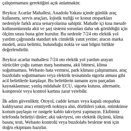
çalıştırmaması gerektiğini açık anlatmaktır.
Beykoz Acarlar Mahallesi, Anadolu Yakası içinde günlük araç
kullanımı, servis araçları, lojistik trafiği ve konut otoparkları
nedeniyle farklı arıza senaryolarına sahiptir. Mahalle içi kısa mesafe
kullanımlarında akü ve şarj sistemi sorunları daha sık görüldüğü için
ölçüm sırası buna göre kurulur. Bu nedenle 7/24 oto elektik yol
yardım çağrısında standart tek cümlelik yanıt yerine; aracın marka
modeli, arıza belirtisi, bulunduğu nokta ve saat bilgisi birlikte
değerlendirilir.
Beykoz acarlar mahallesi 7/24 oto elektik yol yardım arayan
sürücüler çoğu zaman marş basmama, akü bitmesi, klima
soğutmaması, Webasto hata vermesi, park kliması çalışmaması, araç
buzdolabı soğutmaması veya elektrik tesisatında sigorta atması gibi
acil belirtilerle karşılaşır. Bu belirtilerin tamamı aynı parçadan
kaynaklanmaz; yanlış müdahale ECU, sigorta kutusu, alternatör,
kompresör veya kontrol kartına zarar verebilir.
İlk adım güvenliktir. Otoyol, cadde kenarı veya kapalı otoparkta
kaldıysanız aracı emniyetli noktaya alın, dörtlüleri yakın, mümkünse
konum paylaşın ve rastgele kablo takviyesi yapmayın. Ekibimiz
telefonda belirtiyi dinler; akü takviyesi, oto elektrik ölçümü, klima
basınç testi, Webasto kontrolü veya buzdolabı besleme testi için
doğru ekipmanı hazırlar.