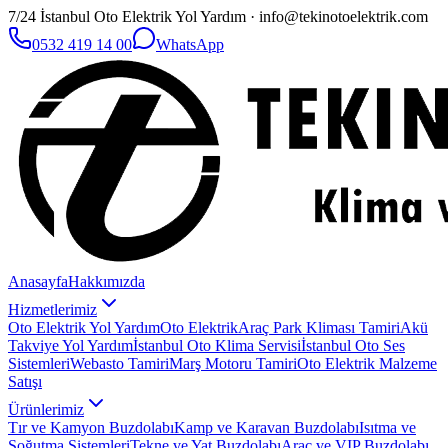
7/24 İstanbul Oto Elektrik Yol Yardım · info@tekinotoelektrik.com
0532 419 14 00
WhatsApp
Anasayfa
Hakkımızda
Hizmetlerimiz
Oto Elektrik Yol Yardım
Oto Elektrik
Araç Park Kliması Tamiri
Akü
Takviye Yol Yardım
İstanbul Oto Klima Servisi
İstanbul Oto Ses
Sistemleri
Webasto Tamiri
Marş Motoru Tamiri
Oto Elektrik Malzeme
Satışı
Ürünlerimiz
Tır ve Kamyon Buzdolabı
Kamp ve Karavan Buzdolabı
Isıtma ve
Soğutma Sistemleri
Tekne ve Yat Buzdolabı
Araç ve VIP Buzdolabı