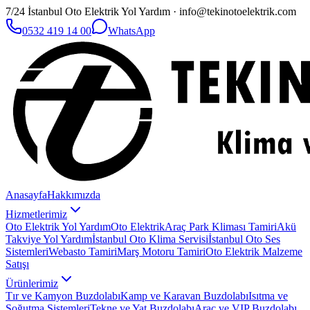
7/24 İstanbul Oto Elektrik Yol Yardım · info@tekinotoelektrik.com
0532 419 14 00
WhatsApp
Anasayfa
Hakkımızda
Hizmetlerimiz
Oto Elektrik Yol Yardım
Oto Elektrik
Araç Park Kliması Tamiri
Akü
Takviye Yol Yardım
İstanbul Oto Klima Servisi
İstanbul Oto Ses
Sistemleri
Webasto Tamiri
Marş Motoru Tamiri
Oto Elektrik Malzeme
Satışı
Ürünlerimiz
Tır ve Kamyon Buzdolabı
Kamp ve Karavan Buzdolabı
Isıtma ve
Soğutma Sistemleri
Tekne ve Yat Buzdolabı
Araç ve VIP Buzdolabı