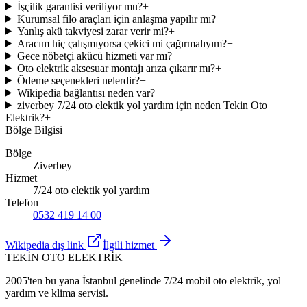
İşçilik garantisi veriliyor mu?
+
Kurumsal filo araçları için anlaşma yapılır mı?
+
Yanlış akü takviyesi zarar verir mi?
+
Aracım hiç çalışmıyorsa çekici mi çağırmalıyım?
+
Gece nöbetçi akücü hizmeti var mı?
+
Oto elektrik aksesuar montajı arıza çıkarır mı?
+
Ödeme seçenekleri nelerdir?
+
Wikipedia bağlantısı neden var?
+
ziverbey 7/24 oto elektik yol yardım için neden Tekin Oto
Elektrik?
+
Bölge Bilgisi
Bölge
Ziverbey
Hizmet
7/24 oto elektik yol yardım
Telefon
0532 419 14 00
Wikipedia dış link
İlgili hizmet
TEKİN OTO ELEKTRİK
2005'ten bu yana İstanbul genelinde 7/24 mobil oto elektrik, yol
yardım ve klima servisi.