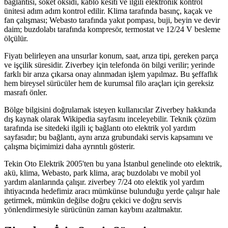
bağlantısı, soket oksidi, kablo kesiti ve ilgili elektronik kontrol
ünitesi adım adım kontrol edilir. Klima tarafında basınç, kaçak ve
fan çalışması; Webasto tarafında yakıt pompası, buji, beyin ve devir
daim; buzdolabı tarafında kompresör, termostat ve 12/24 V besleme
ölçülür.
Fiyatı belirleyen ana unsurlar konum, saat, arıza tipi, gereken parça
ve işçilik süresidir. Ziverbey için telefonda ön bilgi verilir; yerinde
farklı bir arıza çıkarsa onay alınmadan işlem yapılmaz. Bu şeffaflık
hem bireysel sürücüler hem de kurumsal filo araçları için gereksiz
masrafı önler.
Bölge bilgisini doğrulamak isteyen kullanıcılar Ziverbey hakkında
dış kaynak olarak Wikipedia sayfasını inceleyebilir. Teknik çözüm
tarafında ise sitedeki ilgili iç bağlantı oto elektrik yol yardım
sayfasıdır; bu bağlantı, aynı arıza grubundaki servis kapsamını ve
çalışma biçimimizi daha ayrıntılı gösterir.
Tekin Oto Elektrik 2005'ten bu yana İstanbul genelinde oto elektrik,
akü, klima, Webasto, park klima, araç buzdolabı ve mobil yol
yardım alanlarında çalışır. ziverbey 7/24 oto elektik yol yardım
ihtiyacında hedefimiz aracı mümkünse bulunduğu yerde çalışır hale
getirmek, mümkün değilse doğru çekici ve doğru servis
yönlendirmesiyle sürücünün zaman kaybını azaltmaktır.