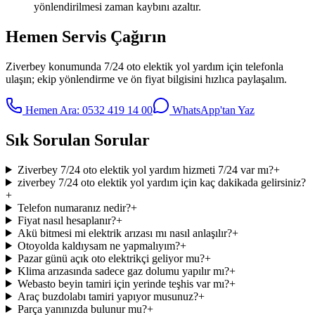
yönlendirilmesi zaman kaybını azaltır.
Hemen Servis Çağırın
Ziverbey
konumunda
7/24 oto elektik yol yardım
için telefonla
ulaşın; ekip yönlendirme ve ön fiyat bilgisini hızlıca paylaşalım.
Hemen Ara:
0532 419 14 00
WhatsApp'tan Yaz
Sık Sorulan Sorular
Ziverbey 7/24 oto elektik yol yardım hizmeti 7/24 var mı?
+
ziverbey 7/24 oto elektik yol yardım için kaç dakikada gelirsiniz?
+
Telefon numaranız nedir?
+
Fiyat nasıl hesaplanır?
+
Akü bitmesi mi elektrik arızası mı nasıl anlaşılır?
+
Otoyolda kaldıysam ne yapmalıyım?
+
Pazar günü açık oto elektrikçi geliyor mu?
+
Klima arızasında sadece gaz dolumu yapılır mı?
+
Webasto beyin tamiri için yerinde teşhis var mı?
+
Araç buzdolabı tamiri yapıyor musunuz?
+
Parça yanınızda bulunur mu?
+