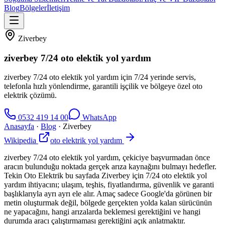
Blog
Bölgeler
İletişim
Ziverbey
ziverbey 7/24 oto elektik yol yardım
ziverbey 7/24 oto elektik yol yardım için 7/24 yerinde servis,
telefonla hızlı yönlendirme, garantili işçilik ve bölgeye özel oto
elektrik çözümü.
0532 419 14 00
WhatsApp
Anasayfa
·
Blog
·
Ziverbey
Wikipedia
oto elektrik yol yardım
ziverbey 7/24 oto elektik yol yardım, çekiciye başvurmadan önce
aracın bulunduğu noktada gerçek arıza kaynağını bulmayı hedefler.
Tekin Oto Elektrik bu sayfada Ziverbey için 7/24 oto elektik yol
yardım ihtiyacını; ulaşım, teşhis, fiyatlandırma, güvenlik ve garanti
başlıklarıyla ayrı ayrı ele alır. Amaç sadece Google'da görünen bir
metin oluşturmak değil, bölgede gerçekten yolda kalan sürücünün
ne yapacağını, hangi arızalarda beklemesi gerektiğini ve hangi
durumda aracı çalıştırmaması gerektiğini açık anlatmaktır.