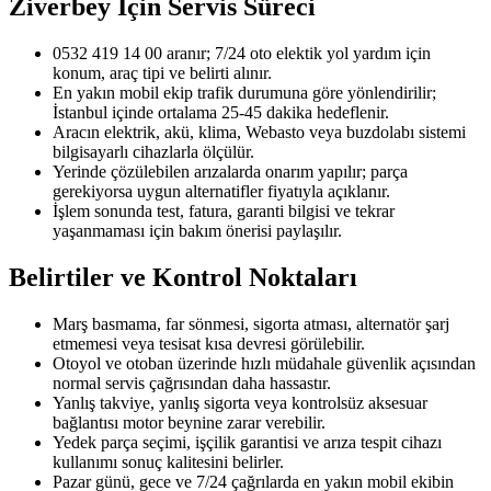
Ziverbey
İçin Servis Süreci
0532 419 14 00 aranır; 7/24 oto elektik yol yardım için
konum, araç tipi ve belirti alınır.
En yakın mobil ekip trafik durumuna göre yönlendirilir;
İstanbul içinde ortalama 25-45 dakika hedeflenir.
Aracın elektrik, akü, klima, Webasto veya buzdolabı sistemi
bilgisayarlı cihazlarla ölçülür.
Yerinde çözülebilen arızalarda onarım yapılır; parça
gerekiyorsa uygun alternatifler fiyatıyla açıklanır.
İşlem sonunda test, fatura, garanti bilgisi ve tekrar
yaşanmaması için bakım önerisi paylaşılır.
Belirtiler ve Kontrol Noktaları
Marş basmama, far sönmesi, sigorta atması, alternatör şarj
etmemesi veya tesisat kısa devresi görülebilir.
Otoyol ve otoban üzerinde hızlı müdahale güvenlik açısından
normal servis çağrısından daha hassastır.
Yanlış takviye, yanlış sigorta veya kontrolsüz aksesuar
bağlantısı motor beynine zarar verebilir.
Yedek parça seçimi, işçilik garantisi ve arıza tespit cihazı
kullanımı sonuç kalitesini belirler.
Pazar günü, gece ve 7/24 çağrılarda en yakın mobil ekibin