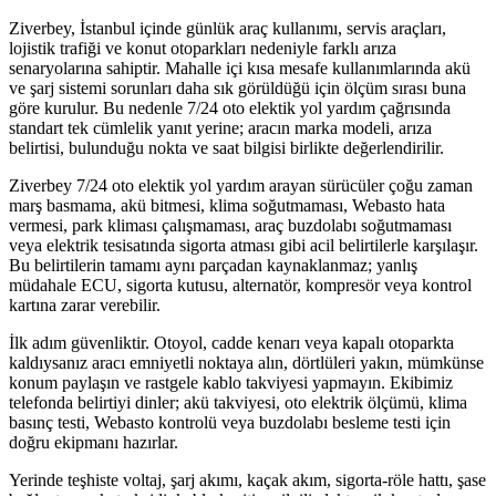
Ziverbey, İstanbul içinde günlük araç kullanımı, servis araçları,
lojistik trafiği ve konut otoparkları nedeniyle farklı arıza
senaryolarına sahiptir. Mahalle içi kısa mesafe kullanımlarında akü
ve şarj sistemi sorunları daha sık görüldüğü için ölçüm sırası buna
göre kurulur. Bu nedenle 7/24 oto elektik yol yardım çağrısında
standart tek cümlelik yanıt yerine; aracın marka modeli, arıza
belirtisi, bulunduğu nokta ve saat bilgisi birlikte değerlendirilir.
Ziverbey 7/24 oto elektik yol yardım arayan sürücüler çoğu zaman
marş basmama, akü bitmesi, klima soğutmaması, Webasto hata
vermesi, park kliması çalışmaması, araç buzdolabı soğutmaması
veya elektrik tesisatında sigorta atması gibi acil belirtilerle karşılaşır.
Bu belirtilerin tamamı aynı parçadan kaynaklanmaz; yanlış
müdahale ECU, sigorta kutusu, alternatör, kompresör veya kontrol
kartına zarar verebilir.
İlk adım güvenliktir. Otoyol, cadde kenarı veya kapalı otoparkta
kaldıysanız aracı emniyetli noktaya alın, dörtlüleri yakın, mümkünse
konum paylaşın ve rastgele kablo takviyesi yapmayın. Ekibimiz
telefonda belirtiyi dinler; akü takviyesi, oto elektrik ölçümü, klima
basınç testi, Webasto kontrolü veya buzdolabı besleme testi için
doğru ekipmanı hazırlar.
Yerinde teşhiste voltaj, şarj akımı, kaçak akım, sigorta-röle hattı, şase