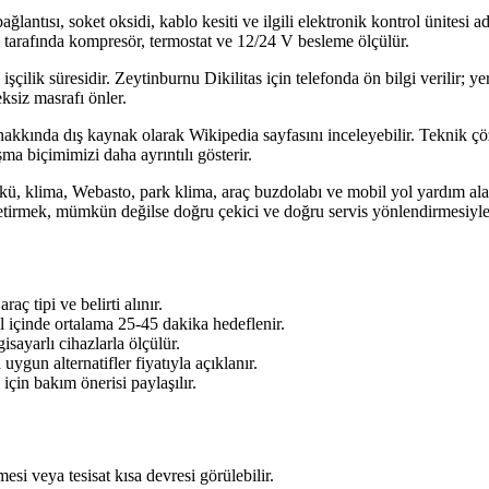
 bağlantısı, soket oksidi, kablo kesiti ve ilgili elektronik kontrol ünitesi
 tarafında kompresör, termostat ve 12/24 V besleme ölçülür.
 işçilik süresidir. Zeytinburnu Dikilitas için telefonda ön bilgi verilir; 
ksiz masrafı önler.
akkında dış kaynak olarak Wikipedia sayfasını inceleyebilir. Teknik çözüm
ma biçimimizi daha ayrıntılı gösterir.
kü, klima, Webasto, park klima, araç buzdolabı ve mobil yol yardım alanl
etirmek, mümkün değilse doğru çekici ve doğru servis yönlendirmesiyl
ç tipi ve belirti alınır.
l içinde ortalama 25-45 dakika hedeflenir.
sayarlı cihazlarla ölçülür.
ygun alternatifler fiyatıyla açıklanır.
için bakım önerisi paylaşılır.
si veya tesisat kısa devresi görülebilir.