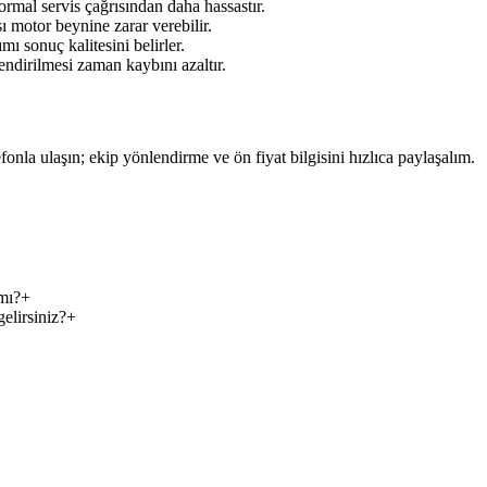
rmal servis çağrısından daha hassastır.
ı motor beynine zarar verebilir.
mı sonuç kalitesini belirler.
ndirilmesi zaman kaybını azaltır.
efonla ulaşın; ekip yönlendirme ve ön fiyat bilgisini hızlıca paylaşalım.
mı?
+
elirsiniz?
+