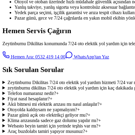
Otoyol ve otoban üzerinde hızlı müdahale güvenlik açısından no
Yanlış takviye, yanlış sigorta veya kontrolsüz aksesuar bağlantıs
Yedek parça seçimi, işçilik garantisi ve arıza tespit cihazı kullanı
Pazar günü, gece ve 7/24 çağrılarda en yakın mobil ekibin yönle
Hemen Servis Çağırın
Zeytinburnu Dikilitas
konumunda
7/24 oto elektik yol yardım
için tel
Hemen Ara:
0532 419 14 00
WhatsApp'tan Yaz
Sık Sorulan Sorular
Zeytinburnu Dikilitas 7/24 oto elektik yol yardım hizmeti 7/24 var 
zeytinburnu dikilitas 7/24 oto elektik yol yardım için kaç dakikada g
Telefon numaranız nedir?
+
Fiyat nasıl hesaplanır?
+
Akü bitmesi mi elektrik arızası mı nasıl anlaşılır?
+
Otoyolda kaldıysam ne yapmalıyım?
+
Pazar günü açık oto elektrikçi geliyor mu?
+
Klima arızasında sadece gaz dolumu yapılır mı?
+
Webasto beyin tamiri için yerinde teşhis var mı?
+
Araç buzdolabı tamiri yapıyor musunuz?
+