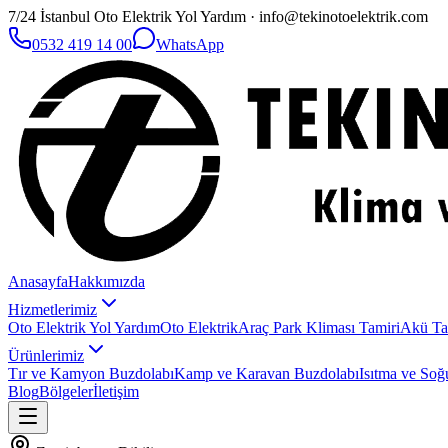
7/24 İstanbul Oto Elektrik Yol Yardım · info@tekinotoelektrik.com
0532 419 14 00
WhatsApp
Anasayfa
Hakkımızda
Hizmetlerimiz
Oto Elektrik Yol Yardım
Oto Elektrik
Araç Park Kliması Tamiri
Akü Ta
Ürünlerimiz
Tır ve Kamyon Buzdolabı
Kamp ve Karavan Buzdolabı
Isıtma ve Soğ
Blog
Bölgeler
İletişim