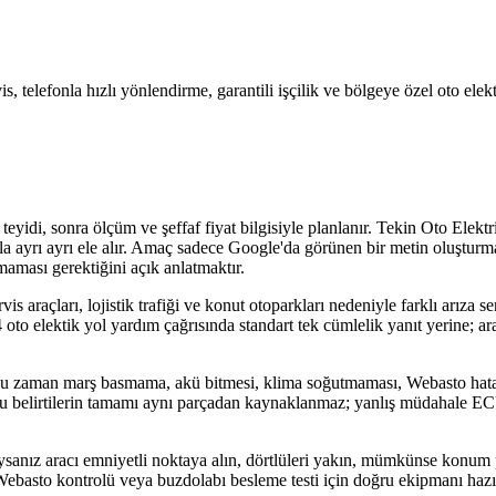
is, telefonla hızlı yönlendirme, garantili işçilik ve bölgeye özel oto ele
eyidi, sonra ölçüm ve şeffaf fiyat bilgisiyle planlanır. Tekin Oto Elekt
arıyla ayrı ayrı ele alır. Amaç sadece Google'da görünen bir metin oluşt
maması gerektiğini açık anlatmaktır.
s araçları, lojistik trafiği ve konut otoparkları nedeniyle farklı arıza se
 oto elektik yol yardım çağrısında standart tek cümlelik yanıt yerine; ara
çoğu zaman marş basmama, akü bitmesi, klima soğutmaması, Webasto hat
şır. Bu belirtilerin tamamı aynı parçadan kaynaklanmaz; yanlış müdahale E
ıysanız aracı emniyetli noktaya alın, dörtlüleri yakın, mümkünse konum
i, Webasto kontrolü veya buzdolabı besleme testi için doğru ekipmanı hazır