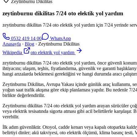
Zeytinburnu Dikilitas
zeytinburnu dikilitas 7/24 oto elektik yol yardım
zeytinburnu dikilitas 7/24 oto elektik yol yardım için 7/24 yerinde serv
0532 419 14 00
WhatsApp
Anasayfa
·
Blog
·
Zeytinburnu Dikilitas
Wikipedia
oto elektrik yol yardım
zeytinburnu dikilitas 7/24 oto elektik yol yardım, önce güvenli konum t
ihtiyacını; ulaşım, teşhis, fiyatlandırma, güvenlik ve garanti başlıkl
hangi arızalarda beklemesi gerektiğini ve hangi durumda aracı çalıştır
Zeytinburnu Dikilitas, Avrupa Yakası içinde günlük araç kullanımı, servi
yoğun saat trafik akışına göre ekip planlaması yapılır. Bu nedenle 7/24
birlikte değerlendirilir.
Zeytinburnu dikilitas 7/24 oto elektik yol yardım arayan sürücüler 
veya elektrik tesisatında sigorta atması gibi acil belirtilerle karşıla
verebilir.
İlk adım güvenliktir. Otoyol, cadde kenarı veya kapalı otoparkta kald
belirtiyi dinler; akü takviyesi, oto elektrik ölçümü, klima basınç test