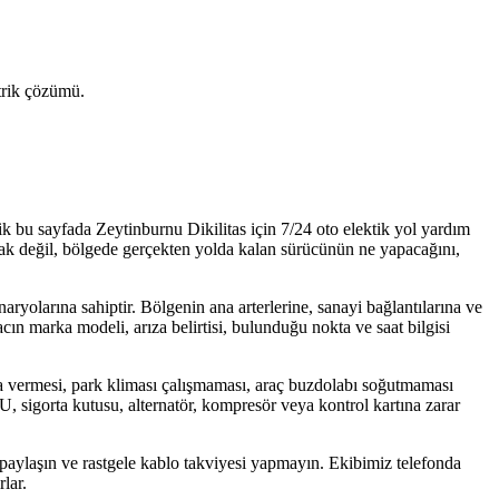
ktrik çözümü.
rik bu sayfada Zeytinburnu Dikilitas için 7/24 oto elektik yol yardım
urmak değil, bölgede gerçekten yolda kalan sürücünün ne yapacağını,
naryolarına sahiptir. Bölgenin ana arterlerine, sanayi bağlantılarına ve
cın marka modeli, arıza belirtisi, bulunduğu nokta ve saat bilgisi
a vermesi, park kliması çalışmaması, araç buzdolabı soğutmaması
CU, sigorta kutusu, alternatör, kompresör veya kontrol kartına zarar
 paylaşın ve rastgele kablo takviyesi yapmayın. Ekibimiz telefonda
lar.