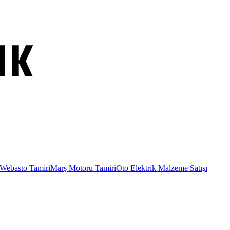
Webasto Tamiri
Marş Motoru Tamiri
Oto Elektrik Malzeme Satışı