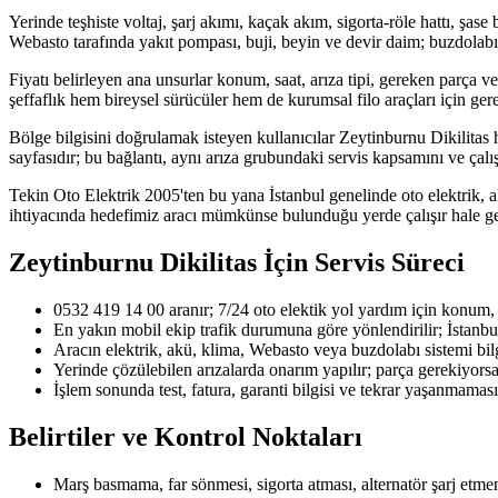
Yerinde teşhiste voltaj, şarj akımı, kaçak akım, sigorta-röle hattı, şase
Webasto tarafında yakıt pompası, buji, beyin ve devir daim; buzdolabı
Fiyatı belirleyen ana unsurlar konum, saat, arıza tipi, gereken parça ve
şeffaflık hem bireysel sürücüler hem de kurumsal filo araçları için gere
Bölge bilgisini doğrulamak isteyen kullanıcılar Zeytinburnu Dikilitas h
sayfasıdır; bu bağlantı, aynı arıza grubundaki servis kapsamını ve çalış
Tekin Oto Elektrik 2005'ten bu yana İstanbul genelinde oto elektrik, a
ihtiyacında hedefimiz aracı mümkünse bulunduğu yerde çalışır hale g
Zeytinburnu Dikilitas
İçin Servis Süreci
0532 419 14 00 aranır; 7/24 oto elektik yol yardım için konum, ara
En yakın mobil ekip trafik durumuna göre yönlendirilir; İstanbu
Aracın elektrik, akü, klima, Webasto veya buzdolabı sistemi bilgi
Yerinde çözülebilen arızalarda onarım yapılır; parça gerekiyorsa u
İşlem sonunda test, fatura, garanti bilgisi ve tekrar yaşanmaması 
Belirtiler ve Kontrol Noktaları
Marş basmama, far sönmesi, sigorta atması, alternatör şarj etmeme