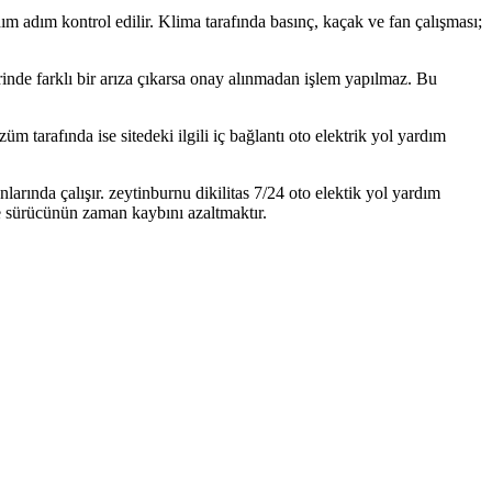
 adım adım kontrol edilir. Klima tarafında basınç, kaçak ve fan çalışması;
yerinde farklı bir arıza çıkarsa onay alınmadan işlem yapılmaz. Bu
 tarafında ise sitedeki ilgili iç bağlantı oto elektrik yol yardım
arında çalışır. zeytinburnu dikilitas 7/24 oto elektik yol yardım
e sürücünün zaman kaybını azaltmaktır.