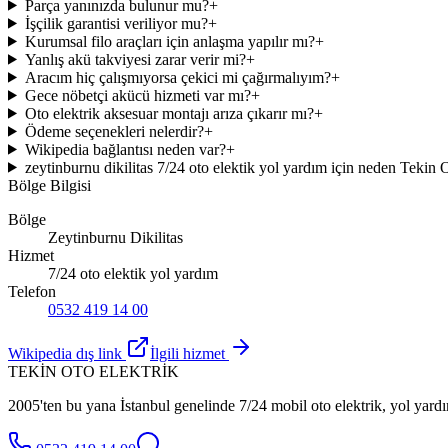
Parça yanınızda bulunur mu?
+
İşçilik garantisi veriliyor mu?
+
Kurumsal filo araçları için anlaşma yapılır mı?
+
Yanlış akü takviyesi zarar verir mi?
+
Aracım hiç çalışmıyorsa çekici mi çağırmalıyım?
+
Gece nöbetçi akücü hizmeti var mı?
+
Oto elektrik aksesuar montajı arıza çıkarır mı?
+
Ödeme seçenekleri nelerdir?
+
Wikipedia bağlantısı neden var?
+
zeytinburnu dikilitas 7/24 oto elektik yol yardım için neden Tekin 
Bölge Bilgisi
Bölge
Zeytinburnu Dikilitas
Hizmet
7/24 oto elektik yol yardım
Telefon
0532 419 14 00
Wikipedia dış link
İlgili hizmet
TEKİN OTO ELEKTRİK
2005'ten bu yana İstanbul genelinde 7/24 mobil oto elektrik, yol yardı