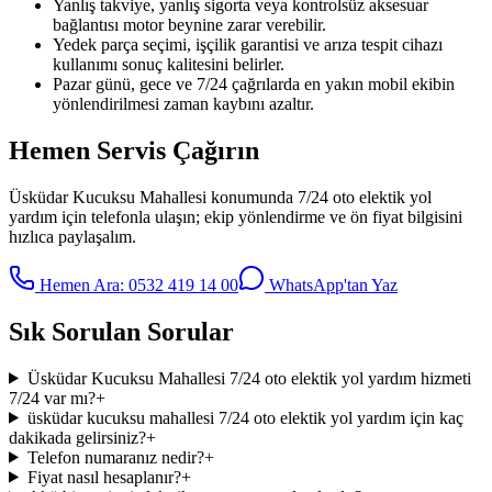
Yanlış takviye, yanlış sigorta veya kontrolsüz aksesuar
bağlantısı motor beynine zarar verebilir.
Yedek parça seçimi, işçilik garantisi ve arıza tespit cihazı
kullanımı sonuç kalitesini belirler.
Pazar günü, gece ve 7/24 çağrılarda en yakın mobil ekibin
yönlendirilmesi zaman kaybını azaltır.
Hemen Servis Çağırın
Üsküdar Kucuksu Mahallesi
konumunda
7/24 oto elektik yol
yardım
için telefonla ulaşın; ekip yönlendirme ve ön fiyat bilgisini
hızlıca paylaşalım.
Hemen Ara:
0532 419 14 00
WhatsApp'tan Yaz
Sık Sorulan Sorular
Üsküdar Kucuksu Mahallesi 7/24 oto elektik yol yardım hizmeti
7/24 var mı?
+
üsküdar kucuksu mahallesi 7/24 oto elektik yol yardım için kaç
dakikada gelirsiniz?
+
Telefon numaranız nedir?
+
Fiyat nasıl hesaplanır?
+