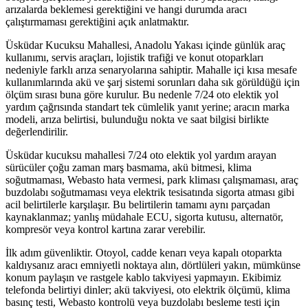
arızalarda beklemesi gerektiğini ve hangi durumda aracı
çalıştırmaması gerektiğini açık anlatmaktır.
Üsküdar Kucuksu Mahallesi, Anadolu Yakası içinde günlük araç
kullanımı, servis araçları, lojistik trafiği ve konut otoparkları
nedeniyle farklı arıza senaryolarına sahiptir. Mahalle içi kısa mesafe
kullanımlarında akü ve şarj sistemi sorunları daha sık görüldüğü için
ölçüm sırası buna göre kurulur. Bu nedenle 7/24 oto elektik yol
yardım çağrısında standart tek cümlelik yanıt yerine; aracın marka
modeli, arıza belirtisi, bulunduğu nokta ve saat bilgisi birlikte
değerlendirilir.
Üsküdar kucuksu mahallesi 7/24 oto elektik yol yardım arayan
sürücüler çoğu zaman marş basmama, akü bitmesi, klima
soğutmaması, Webasto hata vermesi, park kliması çalışmaması, araç
buzdolabı soğutmaması veya elektrik tesisatında sigorta atması gibi
acil belirtilerle karşılaşır. Bu belirtilerin tamamı aynı parçadan
kaynaklanmaz; yanlış müdahale ECU, sigorta kutusu, alternatör,
kompresör veya kontrol kartına zarar verebilir.
İlk adım güvenliktir. Otoyol, cadde kenarı veya kapalı otoparkta
kaldıysanız aracı emniyetli noktaya alın, dörtlüleri yakın, mümkünse
konum paylaşın ve rastgele kablo takviyesi yapmayın. Ekibimiz
telefonda belirtiyi dinler; akü takviyesi, oto elektrik ölçümü, klima
basınç testi, Webasto kontrolü veya buzdolabı besleme testi için