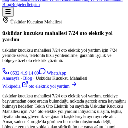
Blog
Bölgeler
İletişim
Üsküdar Kucuksu Mahallesi
üsküdar kucuksu mahallesi 7/24 oto elektik yol
yardım
üsküdar kucuksu mahallesi 7/24 oto elektik yol yardım için 7/24
yerinde servis, telefonla hızlı yönlendirme, garantili işçilik ve
bölgeye özel oto elektrik çözümü.
0532 419 14 00
WhatsApp
Anasayfa
·
Blog
·
Üsküdar Kucuksu Mahallesi
Wikipedia
oto elektrik yol yardım
üsküdar kucuksu mahallesi 7/24 oto elektik yol yardım, çekiciye
başvurmadan önce aracın bulunduğu noktada gerçek arıza kaynağını
bulmayı hedefler. Tekin Oto Elektrik bu sayfada Üsküdar Kucuksu
Mahallesi için 7/24 oto elektik yol yardım ihtiyacını; ulaşım, teşhis,
fiyatlandırma, güvenlik ve garanti başlıklarıyla ayrı ayrı ele alır.
Amaç sadece Google'da görünen bir metin oluşturmak değil,
bölgede gerçekten yolda kalan sürücünün ne yapacağını, hangi