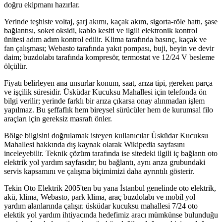
doğru ekipmanı hazırlar.
Yerinde teşhiste voltaj, şarj akımı, kaçak akım, sigorta-röle hattı, şase
bağlantısı, soket oksidi, kablo kesiti ve ilgili elektronik kontrol
ünitesi adım adım kontrol edilir. Klima tarafında basınç, kaçak ve
fan çalışması; Webasto tarafında yakıt pompası, buji, beyin ve devir
daim; buzdolabı tarafında kompresör, termostat ve 12/24 V besleme
ölçülür.
Fiyatı belirleyen ana unsurlar konum, saat, arıza tipi, gereken parça
ve işçilik süresidir. Üsküdar Kucuksu Mahallesi için telefonda ön
bilgi verilir; yerinde farklı bir arıza çıkarsa onay alınmadan işlem
yapılmaz. Bu şeffaflık hem bireysel sürücüler hem de kurumsal filo
araçları için gereksiz masrafı önler.
Bölge bilgisini doğrulamak isteyen kullanıcılar Üsküdar Kucuksu
Mahallesi hakkında dış kaynak olarak Wikipedia sayfasını
inceleyebilir. Teknik çözüm tarafında ise sitedeki ilgili iç bağlantı oto
elektrik yol yardım sayfasıdır; bu bağlantı, aynı arıza grubundaki
servis kapsamını ve çalışma biçimimizi daha ayrıntılı gösterir.
Tekin Oto Elektrik 2005'ten bu yana İstanbul genelinde oto elektrik,
akü, klima, Webasto, park klima, araç buzdolabı ve mobil yol
yardım alanlarında çalışır. üsküdar kucuksu mahallesi 7/24 oto
elektik yol yardım ihtiyacında hedefimiz aracı mümkünse bulunduğu