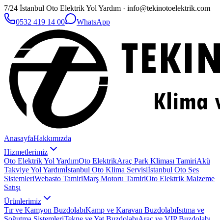
7/24 İstanbul Oto Elektrik Yol Yardım · info@tekinotoelektrik.com
0532 419 14 00
WhatsApp
Anasayfa
Hakkımızda
Hizmetlerimiz
Oto Elektrik Yol Yardım
Oto Elektrik
Araç Park Kliması Tamiri
Akü
Takviye Yol Yardım
İstanbul Oto Klima Servisi
İstanbul Oto Ses
Sistemleri
Webasto Tamiri
Marş Motoru Tamiri
Oto Elektrik Malzeme
Satışı
Ürünlerimiz
Tır ve Kamyon Buzdolabı
Kamp ve Karavan Buzdolabı
Isıtma ve
Soğutma Sistemleri
Tekne ve Yat Buzdolabı
Araç ve VIP Buzdolabı