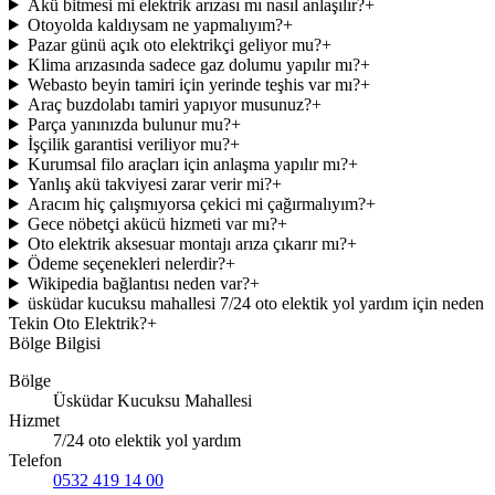
Akü bitmesi mi elektrik arızası mı nasıl anlaşılır?
+
Otoyolda kaldıysam ne yapmalıyım?
+
Pazar günü açık oto elektrikçi geliyor mu?
+
Klima arızasında sadece gaz dolumu yapılır mı?
+
Webasto beyin tamiri için yerinde teşhis var mı?
+
Araç buzdolabı tamiri yapıyor musunuz?
+
Parça yanınızda bulunur mu?
+
İşçilik garantisi veriliyor mu?
+
Kurumsal filo araçları için anlaşma yapılır mı?
+
Yanlış akü takviyesi zarar verir mi?
+
Aracım hiç çalışmıyorsa çekici mi çağırmalıyım?
+
Gece nöbetçi akücü hizmeti var mı?
+
Oto elektrik aksesuar montajı arıza çıkarır mı?
+
Ödeme seçenekleri nelerdir?
+
Wikipedia bağlantısı neden var?
+
üsküdar kucuksu mahallesi 7/24 oto elektik yol yardım için neden
Tekin Oto Elektrik?
+
Bölge Bilgisi
Bölge
Üsküdar Kucuksu Mahallesi
Hizmet
7/24 oto elektik yol yardım
Telefon
0532 419 14 00