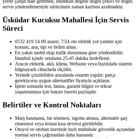
yerde çalışır hale getirmek, mümkün değilse doğru çekici ve doğru
servis yönlendirmesiyle sürücünün zaman kaybını azaltmaktır.
Üsküdar Kucuksu Mahallesi
İçin Servis
Süreci
0532 419 14 00 aranır; 7/24 oto elektik yol yardım için
konum, araç tipi ve belirti alınır.
En yakın mobil ekip trafik durumuna göre yönlendirilir;
İstanbul içinde ortalama 25-45 dakika hedeflenir.
Aracın elektrik, akü, klima, Webasto veya buzdolabı sistemi
bilgisayarlı cihazlarla ölçülür.
Yerinde çözülebilen arızalarda onarım yapılır; parça
gerekiyorsa uygun alternatifler fiyatıyla açıklanır.
İşlem sonunda test, fatura, garanti bilgisi ve tekrar
yaşanmaması için bakım önerisi paylaşılır.
Belirtiler ve Kontrol Noktaları
Marş basmama, far sönmesi, sigorta atması, alternatör şarj
etmemesi veya tesisat kısa devresi görülebilir.
Otoyol ve otoban üzerinde hızlı müdahale güvenlik açısından
normal servis çağrısından daha hassastır.