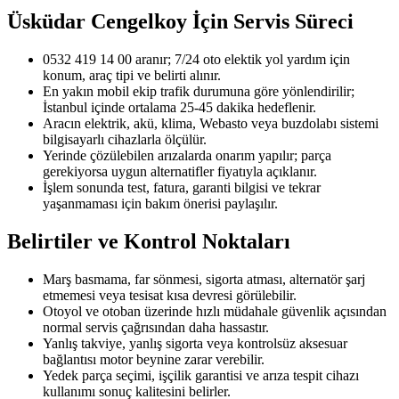
Üsküdar Cengelkoy
İçin Servis Süreci
0532 419 14 00 aranır; 7/24 oto elektik yol yardım için
konum, araç tipi ve belirti alınır.
En yakın mobil ekip trafik durumuna göre yönlendirilir;
İstanbul içinde ortalama 25-45 dakika hedeflenir.
Aracın elektrik, akü, klima, Webasto veya buzdolabı sistemi
bilgisayarlı cihazlarla ölçülür.
Yerinde çözülebilen arızalarda onarım yapılır; parça
gerekiyorsa uygun alternatifler fiyatıyla açıklanır.
İşlem sonunda test, fatura, garanti bilgisi ve tekrar
yaşanmaması için bakım önerisi paylaşılır.
Belirtiler ve Kontrol Noktaları
Marş basmama, far sönmesi, sigorta atması, alternatör şarj
etmemesi veya tesisat kısa devresi görülebilir.
Otoyol ve otoban üzerinde hızlı müdahale güvenlik açısından
normal servis çağrısından daha hassastır.
Yanlış takviye, yanlış sigorta veya kontrolsüz aksesuar
bağlantısı motor beynine zarar verebilir.
Yedek parça seçimi, işçilik garantisi ve arıza tespit cihazı
kullanımı sonuç kalitesini belirler.