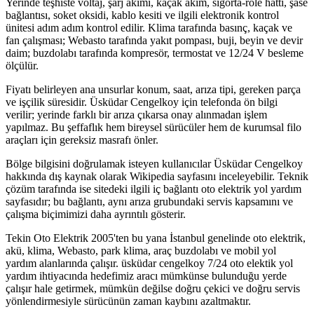
Yerinde teşhiste voltaj, şarj akımı, kaçak akım, sigorta-röle hattı, şase
bağlantısı, soket oksidi, kablo kesiti ve ilgili elektronik kontrol
ünitesi adım adım kontrol edilir. Klima tarafında basınç, kaçak ve
fan çalışması; Webasto tarafında yakıt pompası, buji, beyin ve devir
daim; buzdolabı tarafında kompresör, termostat ve 12/24 V besleme
ölçülür.
Fiyatı belirleyen ana unsurlar konum, saat, arıza tipi, gereken parça
ve işçilik süresidir. Üsküdar Cengelkoy için telefonda ön bilgi
verilir; yerinde farklı bir arıza çıkarsa onay alınmadan işlem
yapılmaz. Bu şeffaflık hem bireysel sürücüler hem de kurumsal filo
araçları için gereksiz masrafı önler.
Bölge bilgisini doğrulamak isteyen kullanıcılar Üsküdar Cengelkoy
hakkında dış kaynak olarak Wikipedia sayfasını inceleyebilir. Teknik
çözüm tarafında ise sitedeki ilgili iç bağlantı oto elektrik yol yardım
sayfasıdır; bu bağlantı, aynı arıza grubundaki servis kapsamını ve
çalışma biçimimizi daha ayrıntılı gösterir.
Tekin Oto Elektrik 2005'ten bu yana İstanbul genelinde oto elektrik,
akü, klima, Webasto, park klima, araç buzdolabı ve mobil yol
yardım alanlarında çalışır. üsküdar cengelkoy 7/24 oto elektik yol
yardım ihtiyacında hedefimiz aracı mümkünse bulunduğu yerde
çalışır hale getirmek, mümkün değilse doğru çekici ve doğru servis
yönlendirmesiyle sürücünün zaman kaybını azaltmaktır.