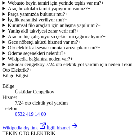
Webasto beyin tamiri için yerinde teşhis var mı?
+
Araç buzdolabı tamiri yapıyor musunuz?
+
Parça yanınızda bulunur mu?
+
İşçilik garantisi veriliyor mu?
+
Kurumsal filo araçları için anlaşma yapılır mı?
+
Yanlış akü takviyesi zarar verir mi?
+
Aracım hiç çalışmıyorsa çekici mi çağırmalıyım?
+
Gece nöbetçi akücü hizmeti var mı?
+
Oto elektrik aksesuar montajı arıza çıkarır mı?
+
Ödeme seçenekleri nelerdir?
+
Wikipedia bağlantısı neden var?
+
üsküdar cengelkoy 7/24 oto elektik yol yardım için neden Tekin
Oto Elektrik?
+
Bölge Bilgisi
Bölge
Üsküdar Cengelkoy
Hizmet
7/24 oto elektik yol yardım
Telefon
0532 419 14 00
Wikipedia dış link
İlgili hizmet
TEKİN OTO ELEKTRİK