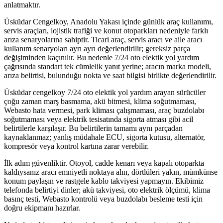
anlatmaktır.
Üsküdar Cengelkoy, Anadolu Yakası içinde günlük araç kullanımı,
servis araçları, lojistik trafiği ve konut otoparkları nedeniyle farklı
arıza senaryolarına sahiptir. Ticari araç, servis aracı ve aile aracı
kullanım senaryoları ayrı ayrı değerlendirilir; gereksiz parça
değişiminden kaçınılır. Bu nedenle 7/24 oto elektik yol yardım
çağrısında standart tek cümlelik yanıt yerine; aracın marka modeli,
arıza belirtisi, bulunduğu nokta ve saat bilgisi birlikte değerlendirilir.
Üsküdar cengelkoy 7/24 oto elektik yol yardım arayan sürücüler
çoğu zaman marş basmama, akü bitmesi, klima soğutmaması,
Webasto hata vermesi, park kliması çalışmaması, araç buzdolabı
soğutmaması veya elektrik tesisatında sigorta atması gibi acil
belirtilerle karşılaşır. Bu belirtilerin tamamı aynı parçadan
kaynaklanmaz; yanlış müdahale ECU, sigorta kutusu, alternatör,
kompresör veya kontrol kartına zarar verebilir.
İlk adım güvenliktir. Otoyol, cadde kenarı veya kapalı otoparkta
kaldıysanız aracı emniyetli noktaya alın, dörtlüleri yakın, mümkünse
konum paylaşın ve rastgele kablo takviyesi yapmayın. Ekibimiz
telefonda belirtiyi dinler; akü takviyesi, oto elektrik ölçümü, klima
basınç testi, Webasto kontrolü veya buzdolabı besleme testi için
doğru ekipmanı hazırlar.