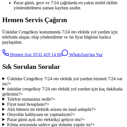
Pazar günü, gece ve 7/24 çağrılarda en yakın mobil ekibin
yönlendirilmesi zaman kaybını azaltır.
Hemen Servis Çağırın
Üsküdar Cengelkoy
konumunda
7/24 oto elektik yol yardım
için
telefonla ulaşın; ekip yönlendirme ve ön fiyat bilgisini hızlıca
paylaşalım.
Hemen Ara:
0532 419 14 00
WhatsApp'tan Yaz
Sık Sorulan Sorular
Üsküdar Cengelkoy 7/24 oto elektik yol yardım hizmeti 7/24 var
mı?
+
üsküdar cengelkoy 7/24 oto elektik yol yardım için kaç dakikada
gelirsiniz?
+
Telefon numaranız nedir?
+
Fiyat nasıl hesaplanır?
+
Akü bitmesi mi elektrik arızası mı nasıl anlaşılır?
+
Otoyolda kaldıysam ne yapmalıyım?
+
Pazar günü açık oto elektrikçi geliyor mu?
+
Klima arızasında sadece gaz dolumu yapılır mı?
+