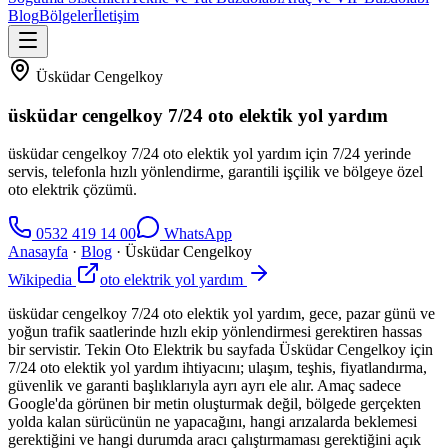
Blog
Bölgeler
İletişim
Üsküdar Cengelkoy
üsküdar cengelkoy 7/24 oto elektik yol yardım
üsküdar cengelkoy 7/24 oto elektik yol yardım için 7/24 yerinde
servis, telefonla hızlı yönlendirme, garantili işçilik ve bölgeye özel
oto elektrik çözümü.
0532 419 14 00
WhatsApp
Anasayfa
·
Blog
·
Üsküdar Cengelkoy
Wikipedia
oto elektrik yol yardım
üsküdar cengelkoy 7/24 oto elektik yol yardım, gece, pazar günü ve
yoğun trafik saatlerinde hızlı ekip yönlendirmesi gerektiren hassas
bir servistir. Tekin Oto Elektrik bu sayfada Üsküdar Cengelkoy için
7/24 oto elektik yol yardım ihtiyacını; ulaşım, teşhis, fiyatlandırma,
güvenlik ve garanti başlıklarıyla ayrı ayrı ele alır. Amaç sadece
Google'da görünen bir metin oluşturmak değil, bölgede gerçekten
yolda kalan sürücünün ne yapacağını, hangi arızalarda beklemesi
gerektiğini ve hangi durumda aracı çalıştırmaması gerektiğini açık