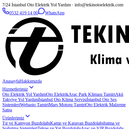
7/24 İstanbul Oto Elektrik Yol Yardım · info@tekinotoelektrik.com
0532 419 14 00
WhatsApp
Anasayfa
Hakkımızda
Hizmetlerimiz
Oto Elektrik Yol Yardım
Oto Elektrik
Araç Park Kliması Tamiri
Akü
Takviye Yol Yardım
İstanbul Oto Klima Servisi
İstanbul Oto Ses
Sistemleri
Webasto Tamiri
Marş Motoru Tamiri
Oto Elektrik Malzeme
Satışı
Ürünlerimiz
Tır ve Kamyon Buzdolabı
Kamp ve Karavan Buzdolabı
Isıtma ve
Soğutma Sistemleri
Tekne ve Yat Buzdolabı
Araç ve VIP Buzdolabı