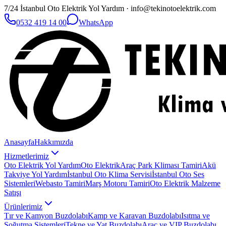
7/24 İstanbul Oto Elektrik Yol Yardım · info@tekinotoelektrik.com
0532 419 14 00
WhatsApp
Anasayfa
Hakkımızda
Hizmetlerimiz
Oto Elektrik Yol Yardım
Oto Elektrik
Araç Park Kliması Tamiri
Akü
Takviye Yol Yardım
İstanbul Oto Klima Servisi
İstanbul Oto Ses
Sistemleri
Webasto Tamiri
Marş Motoru Tamiri
Oto Elektrik Malzeme
Satışı
Ürünlerimiz
Tır ve Kamyon Buzdolabı
Kamp ve Karavan Buzdolabı
Isıtma ve
Soğutma Sistemleri
Tekne ve Yat Buzdolabı
Araç ve VIP Buzdolabı