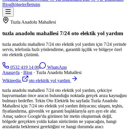
Blog
Bölgeler
İletişim
Tuzla Anadolu Mahallesi
tuzla anadolu mahallesi 7/24 oto elektik yol yardım
tuzla anadolu mahallesi 7/24 oto elektik yol yardım için 7/24 yerinde
servis, telefonla hızlı yönlendirme, garantili işçilik ve bölgeye özel
oto elektrik çözümü.
0532 419 14 00
WhatsApp
Anasayfa
·
Blog
·
Tuzla Anadolu Mahallesi
Wikipedia
oto elektrik yol yardım
tuzla anadolu mahallesi 7/24 oto elektik yol yardım, çekiciye
başvurmadan önce aracın bulunduğu noktada gerçek arıza kaynağını
bulmayı hedefler. Tekin Oto Elektrik bu sayfada Tuzla Anadolu
Mahallesi için 7/24 oto elektik yol yardım ihtiyacını; ulaşım, teşhis,
fiyatlandırma, güvenlik ve garanti başlıklarıyla ayrı ayrı ele alır.
Amaç sadece Google'da görünen bir metin oluşturmak değil,
bölgede gerçekten yolda kalan sürücünün ne yapacağını, hangi
arızalarda beklemesi gerektiğini ve hangi durumda aracı