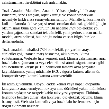
çalıştırmaması gerektiğini açık anlatmaktır.
Tuzla Anadolu Mahallesi, Anadolu Yakası içinde günlük araç
kullanımı, servis araçları, lojistik trafiği ve konut otoparkları
nedeniyle farklı arıza senaryolarına sahiptir. Mahalle içi kısa mesafe
kullanımlarında akü ve şarj sistemi sorunları daha sık görüldüğü için
ölçüm sırası buna göre kurulur. Bu nedenle 7/24 oto elektik yol
yardım çağrısında standart tek cümlelik yanıt yerine; aracın marka
modeli, arıza belirtisi, bulunduğu nokta ve saat bilgisi birlikte
değerlendirilir.
Tuzla anadolu mahallesi 7/24 oto elektik yol yardım arayan
sürücüler çoğu zaman marş basmama, akü bitmesi, klima
soğutmaması, Webasto hata vermesi, park kliması çalışmaması, araç
buzdolabı soğutmaması veya elektrik tesisatında sigorta atması gibi
acil belirtilerle karşılaşır. Bu belirtilerin tamamı aynı parçadan
kaynaklanmaz; yanlış müdahale ECU, sigorta kutusu, alternatör,
kompresör veya kontrol kartına zarar verebilir.
İlk adım güvenliktir. Otoyol, cadde kenarı veya kapalı otoparkta
kaldıysanız aracı emniyetli noktaya alın, dörtlüleri yakın, mümkünse
konum paylaşın ve rastgele kablo takviyesi yapmayın. Ekibimiz
telefonda belirtiyi dinler; akü takviyesi, oto elektrik ölçümü, klima
basınç testi, Webasto kontrolü veya buzdolabı besleme testi için
doğru ekipmanı hazırlar.