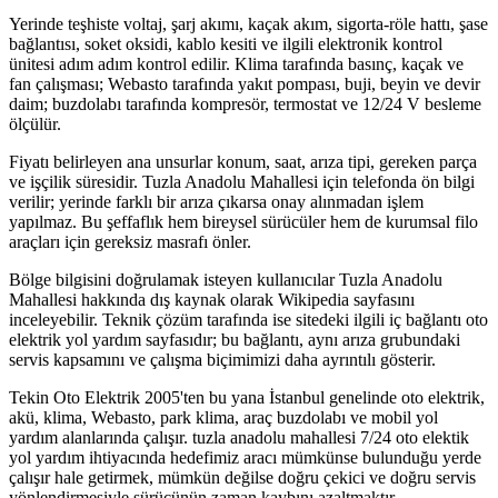
Yerinde teşhiste voltaj, şarj akımı, kaçak akım, sigorta-röle hattı, şase
bağlantısı, soket oksidi, kablo kesiti ve ilgili elektronik kontrol
ünitesi adım adım kontrol edilir. Klima tarafında basınç, kaçak ve
fan çalışması; Webasto tarafında yakıt pompası, buji, beyin ve devir
daim; buzdolabı tarafında kompresör, termostat ve 12/24 V besleme
ölçülür.
Fiyatı belirleyen ana unsurlar konum, saat, arıza tipi, gereken parça
ve işçilik süresidir. Tuzla Anadolu Mahallesi için telefonda ön bilgi
verilir; yerinde farklı bir arıza çıkarsa onay alınmadan işlem
yapılmaz. Bu şeffaflık hem bireysel sürücüler hem de kurumsal filo
araçları için gereksiz masrafı önler.
Bölge bilgisini doğrulamak isteyen kullanıcılar Tuzla Anadolu
Mahallesi hakkında dış kaynak olarak Wikipedia sayfasını
inceleyebilir. Teknik çözüm tarafında ise sitedeki ilgili iç bağlantı oto
elektrik yol yardım sayfasıdır; bu bağlantı, aynı arıza grubundaki
servis kapsamını ve çalışma biçimimizi daha ayrıntılı gösterir.
Tekin Oto Elektrik 2005'ten bu yana İstanbul genelinde oto elektrik,
akü, klima, Webasto, park klima, araç buzdolabı ve mobil yol
yardım alanlarında çalışır. tuzla anadolu mahallesi 7/24 oto elektik
yol yardım ihtiyacında hedefimiz aracı mümkünse bulunduğu yerde
çalışır hale getirmek, mümkün değilse doğru çekici ve doğru servis
yönlendirmesiyle sürücünün zaman kaybını azaltmaktır.