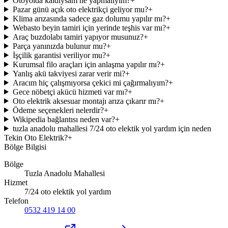
Otoyolda kaldıysam ne yapmalıyım?
+
Pazar günü açık oto elektrikçi geliyor mu?
+
Klima arızasında sadece gaz dolumu yapılır mı?
+
Webasto beyin tamiri için yerinde teşhis var mı?
+
Araç buzdolabı tamiri yapıyor musunuz?
+
Parça yanınızda bulunur mu?
+
İşçilik garantisi veriliyor mu?
+
Kurumsal filo araçları için anlaşma yapılır mı?
+
Yanlış akü takviyesi zarar verir mi?
+
Aracım hiç çalışmıyorsa çekici mi çağırmalıyım?
+
Gece nöbetçi akücü hizmeti var mı?
+
Oto elektrik aksesuar montajı arıza çıkarır mı?
+
Ödeme seçenekleri nelerdir?
+
Wikipedia bağlantısı neden var?
+
tuzla anadolu mahallesi 7/24 oto elektik yol yardım için neden
Tekin Oto Elektrik?
+
Bölge Bilgisi
Bölge
Tuzla Anadolu Mahallesi
Hizmet
7/24 oto elektik yol yardım
Telefon
0532 419 14 00