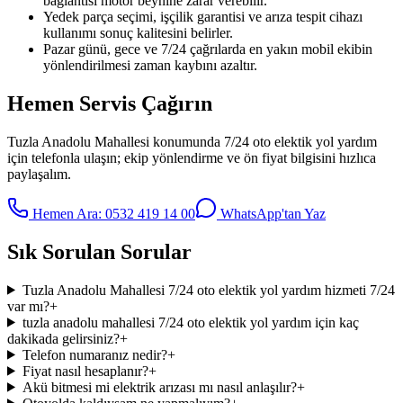
bağlantısı motor beynine zarar verebilir.
Yedek parça seçimi, işçilik garantisi ve arıza tespit cihazı
kullanımı sonuç kalitesini belirler.
Pazar günü, gece ve 7/24 çağrılarda en yakın mobil ekibin
yönlendirilmesi zaman kaybını azaltır.
Hemen Servis Çağırın
Tuzla Anadolu Mahallesi
konumunda
7/24 oto elektik yol yardım
için telefonla ulaşın; ekip yönlendirme ve ön fiyat bilgisini hızlıca
paylaşalım.
Hemen Ara:
0532 419 14 00
WhatsApp'tan Yaz
Sık Sorulan Sorular
Tuzla Anadolu Mahallesi 7/24 oto elektik yol yardım hizmeti 7/24
var mı?
+
tuzla anadolu mahallesi 7/24 oto elektik yol yardım için kaç
dakikada gelirsiniz?
+
Telefon numaranız nedir?
+
Fiyat nasıl hesaplanır?
+
Akü bitmesi mi elektrik arızası mı nasıl anlaşılır?
+