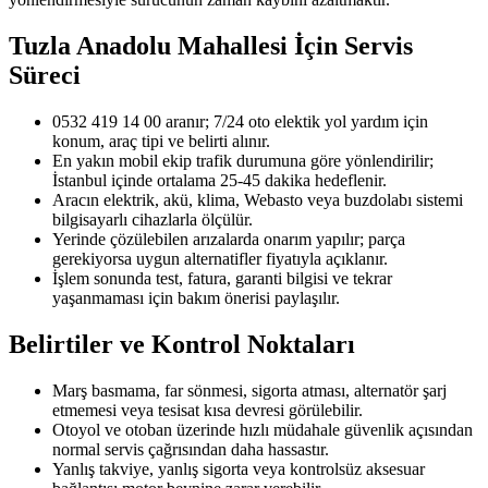
Tuzla Anadolu Mahallesi
İçin Servis
Süreci
0532 419 14 00 aranır; 7/24 oto elektik yol yardım için
konum, araç tipi ve belirti alınır.
En yakın mobil ekip trafik durumuna göre yönlendirilir;
İstanbul içinde ortalama 25-45 dakika hedeflenir.
Aracın elektrik, akü, klima, Webasto veya buzdolabı sistemi
bilgisayarlı cihazlarla ölçülür.
Yerinde çözülebilen arızalarda onarım yapılır; parça
gerekiyorsa uygun alternatifler fiyatıyla açıklanır.
İşlem sonunda test, fatura, garanti bilgisi ve tekrar
yaşanmaması için bakım önerisi paylaşılır.
Belirtiler ve Kontrol Noktaları
Marş basmama, far sönmesi, sigorta atması, alternatör şarj
etmemesi veya tesisat kısa devresi görülebilir.
Otoyol ve otoban üzerinde hızlı müdahale güvenlik açısından
normal servis çağrısından daha hassastır.
Yanlış takviye, yanlış sigorta veya kontrolsüz aksesuar